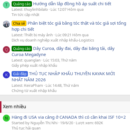
Hướng dẫn lắp đồng hồ áp suất chi tiết
Quảng cáo
T
Latest: thuylinhbilalo
Lúc 12:07 Hôm qua
Tin tức cập nhật
Phân biệt tóc giả bằng tóc thật và tóc giả sợi tổng
Chia sẻ
hợp chi tiết
Latest: Thiết bị máy ảnh
Lúc 09:21 Hôm qua
Dịch vụ doanh nghiệp xuất nhập khẩu-Logistics
Dây Curoa, dây đai, dây đai băng tải, dây
Quảng cáo
Q
Curoa Megadyne
Latest: quanglan
Lúc 15:03, Thứ năm
Giấy phép xuất nhập khẩu
THỦ TỤC NHẬP KHẨU THUYỀN KAYAK MỚI
Giải đáp
K
NHẤT NĂM 2026
Latest: KeiraPham
Lúc 14:48, Thứ năm
Chứng từ xuất nhập khẩu
Xem nhiều
Hàng đi USA via cảng ở CANADA thì có cần khai ISF 10+2
N
Started by Nguyễn Thị Nhi
19/6/20
Lượt xem: 692K
Thủ tục hải quan