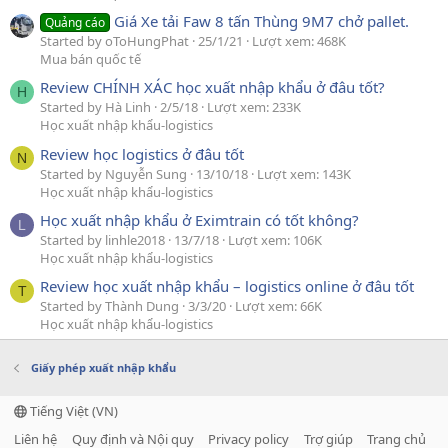
Giá Xe tải Faw 8 tấn Thùng 9M7 chở pallet.
Quảng cáo
Started by oToHungPhat
25/1/21
Lượt xem: 468K
Mua bán quốc tế
Review CHÍNH XÁC học xuất nhập khẩu ở đâu tốt?
H
Started by Hà Linh
2/5/18
Lượt xem: 233K
Học xuất nhập khẩu-logistics
Review học logistics ở đâu tốt
N
Started by Nguyễn Sung
13/10/18
Lượt xem: 143K
Học xuất nhập khẩu-logistics
Học xuất nhập khẩu ở Eximtrain có tốt không?
L
Started by linhle2018
13/7/18
Lượt xem: 106K
Học xuất nhập khẩu-logistics
Review học xuất nhập khẩu – logistics online ở đâu tốt
T
Started by Thành Dung
3/3/20
Lượt xem: 66K
Học xuất nhập khẩu-logistics
Giấy phép xuất nhập khẩu
Tiếng Việt (VN)
Liên hệ
Quy định và Nội quy
Privacy policy
Trợ giúp
Trang chủ