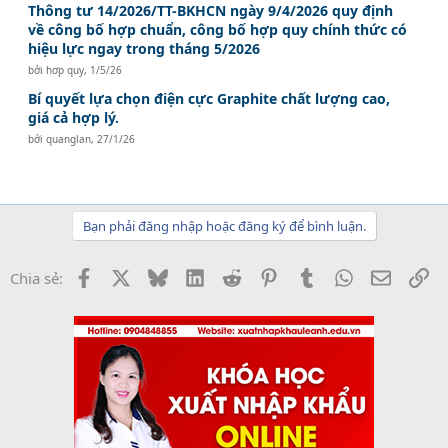
Thông tư 14/2026/TT-BKHCN ngày 9/4/2026 quy định
về công bố hợp chuẩn, công bố hợp quy chính thức có
hiệu lực ngay trong tháng 5/2026
bởi
hơp quy
,
1/5/26
Bí quyết lựa chọn điện cực Graphite chất lượng cao,
giá cả hợp lý.
bởi
quanglan
,
27/1/26
Bạn phải đăng nhập hoặc đăng ký để bình luận.
Facebook
X
Bluesky
LinkedIn
Reddit
Pinterest
Tumblr
WhatsApp
Email
Li
Chia sẻ: