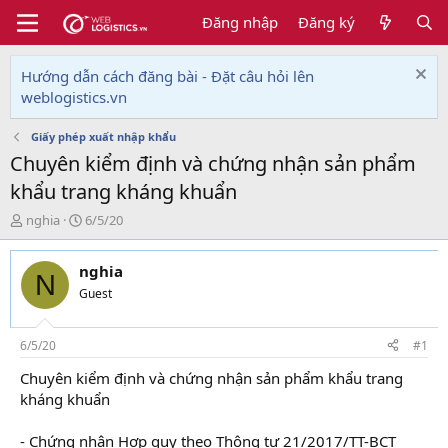
Đăng nhập
Đăng ký
Hướng dẫn cách đăng bài - Đặt câu hỏi lên
weblogistics.vn
Giấy phép xuất nhập khẩu
Chuyên kiểm định và chứng nhận sản phẩm
khẩu trang kháng khuẩn
T
N
nghia
6/5/20
h
g
r
à
nghia
e
y
N
a
g
Guest
d
ử
s
i
t
6/5/20
#1
a
Chuyên kiểm định và chứng nhận sản phẩm khẩu trang
r
kháng khuẩn
t
e
r
- Chứng nhận Hợp quy theo Thông tư 21/2017/TT-BCT