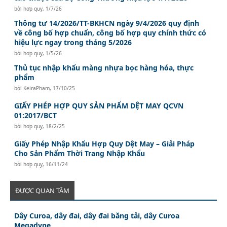
bởi
hơp quy
,
1/7/26
Thông tư 14/2026/TT-BKHCN ngày 9/4/2026 quy định
về công bố hợp chuẩn, công bố hợp quy chính thức có
hiệu lực ngay trong tháng 5/2026
bởi
hơp quy
,
1/5/26
Thủ tục nhập khẩu màng nhựa bọc hàng hóa, thực
phẩm
bởi
KeiraPham
,
17/10/25
GIẤY PHÉP HỢP QUY SẢN PHẨM DỆT MAY QCVN
01:2017/BCT
bởi
hơp quy
,
18/2/25
Giấy Phép Nhập Khẩu Hợp Quy Dệt May – Giải Pháp
Cho Sản Phẩm Thời Trang Nhập Khẩu
bởi
hơp quy
,
16/11/24
ĐƯỢC QUAN TÂM
Dây Curoa, dây đai, dây đai băng tải, dây Curoa
Megadyne