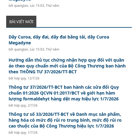
bởi
quanglan
,
Lúc 15:03, Thứ năm
BÀI VIẾT MỚI
Dây Curoa, dây đai, dây đai băng tải, dây Curoa
Megadyne
bởi
quanglan
,
Lúc 15:03, Thứ năm
Hướng dẫn thủ tục chứng nhận hợp quy đối với quần
áo theo quy chuẩn mới của Bộ Công Thương ban hành
theo THÔNG TƯ 37/2026/TT-BCT
bởi
hơp quy
,
12/7/26
Thông tư 37/2026/TT-BCT ban hành các sửa đổi Quy
chuẩn 01:2026 QCVN 01:2017/BCT về giới hạn hàm
lượng formaldehyt hàng dệt may hiệu lực 1/7/2026
bởi
hơp quy
,
2/7/26
Thông tư số 33/2026/TT-BCT về Danh mục sản phẩm,
hàng hóa có mức độ rủi ro trung bình, mức độ rủi ro
cao thuộc của Bộ Công Thương hiệu lực 1/7/2026
bởi
hơp quy
,
1/7/26