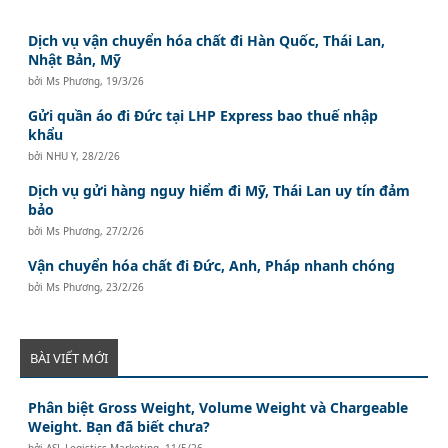
Dịch vụ vận chuyển hóa chất đi Hàn Quốc, Thái Lan,
Nhật Bản, Mỹ
bởi
Ms Phương
,
19/3/26
Gửi quần áo đi Đức tại LHP Express bao thuế nhập
khẩu
bởi
NHU Y
,
28/2/26
Dịch vụ gửi hàng nguy hiểm đi Mỹ, Thái Lan uy tín đảm
bảo
bởi
Ms Phương
,
27/2/26
Vận chuyển hóa chất đi Đức, Anh, Pháp nhanh chóng
bởi
Ms Phương
,
23/2/26
BÀI VIẾT MỚI
Phân biệt Gross Weight, Volume Weight và Chargeable
Weight. Bạn đã biết chưa?
bởi
ASL Logistics Marketing
,
11/5/26