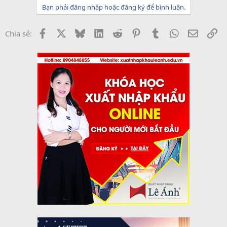
Bạn phải đăng nhập hoặc đăng ký để bình luận.
Facebook
X
Bluesky
LinkedIn
Reddit
Pinterest
Tumblr
WhatsApp
Email
Li
Chia sẻ: