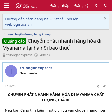
Đăng nhập
Đăng ký
Hướng dẫn cách đăng bài - Đặt câu hỏi lên
weblogistics.vn
Vận chuyển đường hàng không
Chuyển phát nhanh hàng hóa đi
Quảng cáo
Myanama tại hà nội bao thuế
T
N
truonganexpress
24/8/23
h
g
r
à
truonganexpress
e
y
T
a
g
New member
d
ử
s
i
t
24/8/23
#1
a
CHUYỂN PHÁT NHANH HÀNG HÓA ĐI MYANMA CHẤT
r
LƯỢNG, GIÁ RẺ
t
e
r
Nếu bạn đang tìm kiếm một dịch vụ vận chuyển hàng hóa