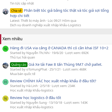
Tin tức cập nhật
Phân biệt tóc giả bằng tóc thật và tóc giả sợi tổng
Chia sẻ
hợp chi tiết
Latest: Thiết bị máy ảnh
Lúc 09:21 Hôm qua
Dịch vụ doanh nghiệp xuất nhập khẩu-Logistics
Xem nhiều
Hàng đi USA via cảng ở CANADA thì có cần khai ISF 10+2
N
Started by Nguyễn Thị Nhi
19/6/20
Lượt xem: 692K
Thủ tục hải quan
Giá Xe tải Faw 8 tấn Thùng 9M7 chở pallet.
Quảng cáo
Started by oToHungPhat
25/1/21
Lượt xem: 468K
Mua bán quốc tế
Review CHÍNH XÁC học xuất nhập khẩu ở đâu tốt?
H
Started by Hà Linh
2/5/18
Lượt xem: 234K
Học xuất nhập khẩu-logistics
Review học logistics ở đâu tốt
N
Started by Nguyễn Sung
13/10/18
Lượt xem: 143K
Học xuất nhập khẩu-logistics