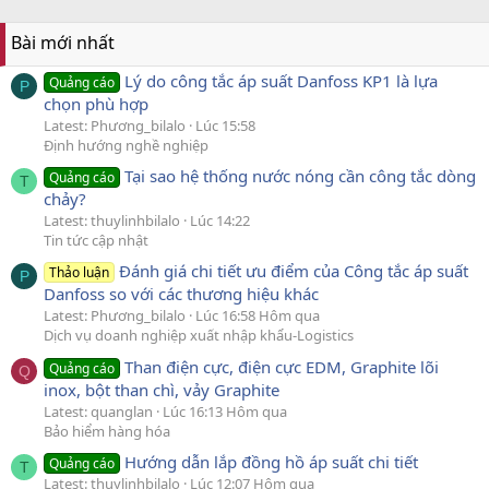
Bài mới nhất
Lý do công tắc áp suất Danfoss KP1 là lựa
Quảng cáo
P
chọn phù hợp
Latest: Phương_bilalo
Lúc 15:58
Định hướng nghề nghiệp
Tại sao hệ thống nước nóng cần công tắc dòng
Quảng cáo
T
chảy?
Latest: thuylinhbilalo
Lúc 14:22
Tin tức cập nhật
Đánh giá chi tiết ưu điểm của Công tắc áp suất
Thảo luận
P
Danfoss so với các thương hiệu khác
Latest: Phương_bilalo
Lúc 16:58 Hôm qua
Dịch vụ doanh nghiệp xuất nhập khẩu-Logistics
Than điện cực, điện cực EDM, Graphite lõi
Quảng cáo
Q
inox, bột than chì, vảy Graphite
Latest: quanglan
Lúc 16:13 Hôm qua
Bảo hiểm hàng hóa
Hướng dẫn lắp đồng hồ áp suất chi tiết
Quảng cáo
T
Latest: thuylinhbilalo
Lúc 12:07 Hôm qua