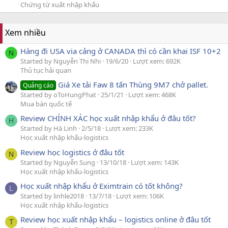
Chứng từ xuất nhập khẩu
Xem nhiều
Hàng đi USA via cảng ở CANADA thì có cần khai ISF 10+2
N
Started by Nguyễn Thị Nhi
19/6/20
Lượt xem: 692K
Thủ tục hải quan
Giá Xe tải Faw 8 tấn Thùng 9M7 chở pallet.
Quảng cáo
Started by oToHungPhat
25/1/21
Lượt xem: 468K
Mua bán quốc tế
Review CHÍNH XÁC học xuất nhập khẩu ở đâu tốt?
H
Started by Hà Linh
2/5/18
Lượt xem: 233K
Học xuất nhập khẩu-logistics
Review học logistics ở đâu tốt
N
Started by Nguyễn Sung
13/10/18
Lượt xem: 143K
Học xuất nhập khẩu-logistics
Học xuất nhập khẩu ở Eximtrain có tốt không?
L
Started by linhle2018
13/7/18
Lượt xem: 106K
Học xuất nhập khẩu-logistics
Review học xuất nhập khẩu – logistics online ở đâu tốt
T