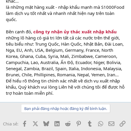
khác...
là những mặt hàng xuất - nhập khẩu mạnh mà S1000Food
làm dịch vụ tốt nhất và nhanh nhất hiện nay trên toàn
quốc.
Bên cạnh đó,
công ty nhận ủy thác xuất nhập khẩu
những lô hàng có giá trị lớn tất cả các nước trên thế giới,
tiêu biểu như: Trung Quốc, Hàn Quốc, Nhật Bản, Đài Loan,
Nga, EU, Anh, USA, Belgium, Germany, France, North
Korea, Ghana, Cuba, Syria, Mali, Zimbabwe, Cameroon,
Campuchia, Lao, Australia, Ấn Độ, Ecuador, Niger, Bolivia,
Senegal, Zambia, Brazil, Spain, Italia, Indonesia, Malaysia,
Brunei, Chile, Phillipines, Romania, Nepal, Yemen, Iran...
Để hiểu rõ thông tin chính xác nhất về dịch vụ xuất nhập
khẩu, Quý khách vui lòng Liên hệ với chúng tôi để được hỗ
trợ hoàn toàn miễn phí.
Bạn phải đăng nhập hoặc đăng ký để bình luận.
Facebook
X
Bluesky
LinkedIn
Reddit
Pinterest
Tumblr
WhatsApp
Email
Li
Chia sẻ: