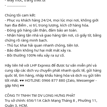
- ………………..
Chúng tôi cam kết:
- Phục vụ khách hàng 24/24, mọi lúc mọi nơi, không giới
hạn địa điểm , vị trí, trọng lượng, kích cỡ hàng hóa.
- Đóng gói hàng cẩn thận, đảm bảo an toàn.
- Nhận hàng tận nhà và giao hàng tận nơi, có giấy tờ, bằng
chứng rõ ràng minh bạch.
- Thủ tục khai hải quan nhanh chóng, tiện lợi.
- Bảo đảm không hư hại mất mát xảy ra.
- Bồi thường 100% nếu xảy ra sự cố.
Hãy liên hệ với LHP Express để được tư vấn miễn phí và
cung cấp các dịch vụ chuyển phát nhanh quốc tế, gửi hàng
quốc tế, tìm hàng, nhập khẩu hàng hóa và dịch vụ gửi tiền
tốt nhất. ♥♥ HOTLINE: 0966 877 880 (Zalo, Messenger -
gặp Nhi) ♥♥
CÔNG TY TNHH TM DV LONG HƯNG PHÁT
Trụ sở chính: 656/11A Cách Mạng Tháng 8 , Phường 11,
Quận 3, HCM.