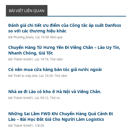
BÀI VIẾT LIÊN QUAN
Đánh giá chi tiết ưu điểm của Công tắc áp suất Danfoss
so với các thương hiệu khác
bởi
Phương_bilalo
,
Lúc 16:58 Hôm qua
Chuyển Hàng Từ Hưng Yên Đi Viêng Chăn – Lào Uy Tín,
Nhanh Chóng, Giá Tốt
bởi
Thành Vinh01
,
Lúc 14:19, Thứ năm
Có nên mua cửa hàng bán tóc giả nước ngoài
bởi
Thiết bị máy ảnh
,
Lúc 10:29, Thứ năm
Nhà xe đi Lào có kho ở Hà Nội và Viêng Chăn.
bởi
Thành Vinh01
,
Lúc 09:12, Thứ tư
Những Sai Lầm FWD Khi Chuyển Hàng Quá Cảnh Đi
Lào – Bài Học Đắt Giá Cho Người Làm Logistics
bởi
Thành Vinh01
,
1/8/26