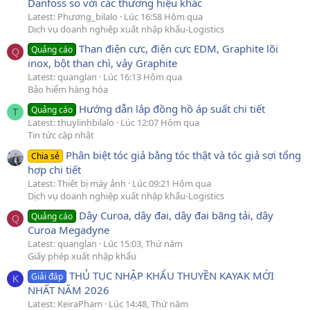
Danfoss so với các thương hiệu khác
Latest: Phương_bilalo
Lúc 16:58 Hôm qua
Dịch vụ doanh nghiệp xuất nhập khẩu-Logistics
Than điện cực, điện cực EDM, Graphite lõi
Quảng cáo
Q
inox, bột than chì, vảy Graphite
Latest: quanglan
Lúc 16:13 Hôm qua
Bảo hiểm hàng hóa
Hướng dẫn lắp đồng hồ áp suất chi tiết
Quảng cáo
T
Latest: thuylinhbilalo
Lúc 12:07 Hôm qua
Tin tức cập nhật
Phân biệt tóc giả bằng tóc thật và tóc giả sợi tổng
Chia sẻ
hợp chi tiết
Latest: Thiết bị máy ảnh
Lúc 09:21 Hôm qua
Dịch vụ doanh nghiệp xuất nhập khẩu-Logistics
Dây Curoa, dây đai, dây đai băng tải, dây
Quảng cáo
Q
Curoa Megadyne
Latest: quanglan
Lúc 15:03, Thứ năm
Giấy phép xuất nhập khẩu
THỦ TỤC NHẬP KHẨU THUYỀN KAYAK MỚI
Giải đáp
K
NHẤT NĂM 2026
Latest: KeiraPham
Lúc 14:48, Thứ năm