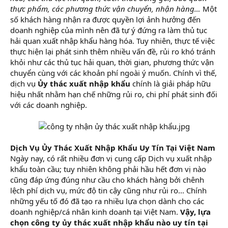
thực phẩm, các phương thức vận chuyển, nhận hàng…
Một
số khách hàng nhận ra được quyền lợi ảnh hưởng đến
doanh nghiệp của mình nên đã tự ý đứng ra làm thủ tục
hải quan xuất nhập khẩu hàng hóa. Tuy nhiên, thực tế việc
thực hiện lại phát sinh thêm nhiều vấn đề, rủi ro khó tránh
khỏi như các thủ tục hải quan, thời gian, phương thức vận
chuyển cùng với các khoản phí ngoài ý muốn. Chính vì thế,
dịch vụ
Ủy thác xuất nhập khẩu
chính là giải pháp hữu
hiệu nhất nhằm hạn chế những rủi ro, chi phí phát sinh đối
với các doanh nghiệp.
Dịch Vụ Ủy Thác Xuất Nhập Khẩu Uy Tín Tại Việt Nam
Ngày nay, có rất nhiều đơn vị cung cấp Dịch vụ xuất nhập
khẩu toàn cầu; tuy nhiên không phải hầu hết đơn vị nào
cũng đáp ứng đúng như cầu cho khách hàng bởi chênh
lệch phí dịch vụ, mức độ tin cậy cũng như rủi ro... Chính
những yếu tố đó đã tạo ra nhiều lựa chọn dành cho các
doanh nghiệp/cá nhân kinh doanh tại Việt Nam.
Vậy, lựa
chọn công ty ủy thác xuất nhập khẩu nào uy tín tại