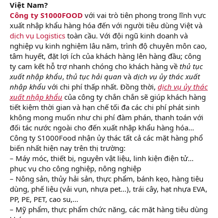
Việt Nam?
Công ty S1000FOOD
với vai trò tiên phong trong lĩnh vực
xuất nhập khẩu hàng hóa đến với người tiêu dùng Việt và
dịch vụ Logistics
toàn cầu. Với đội ngũ kinh doanh và
nghiệp vụ kinh nghiệm lâu năm, trình độ chuyên môn cao,
tâm huyết, đặt lợi ích của khách hàng lên hàng đầu; công
ty cam kết hỗ trợ nhanh chóng cho khách hàng về
thủ tục
xuất nhập khẩu
,
thủ tục hải quan
và
dịch vụ ủy thác xuất
nhập khẩu
với chi phí thấp nhất. Đồng thời,
dịch vụ ủy thác
xuất nhập khẩu
của công ty chắn chắn sẽ giúp khách hàng
tiết kiệm thời gian và hạn chế tối đa các chi phí phát sinh
không mong muốn như chi phí đàm phán, thanh toán với
đối tác nước ngoài cho đến xuất nhập khẩu hàng hóa…
Công ty S1000Food nhận ủy thác tất cả các mặt hàng phổ
biến nhất hiện nay trên thị trường:
– Máy móc, thiết bị, nguyên vật liệu, linh kiện điện tử…
phục vụ cho công nghiệp, nông nghiệp
– Nông sản, thủy hải sản, thực phẩm, bánh kẹo, hàng tiêu
dùng, phế liệu (vải vụn, nhựa pet...), trái cây, hạt nhựa EVA,
PP, PE, PET, cao su,…
– Mỹ phẩm, thực phẩm chức năng, các mặt hàng tiêu dùng