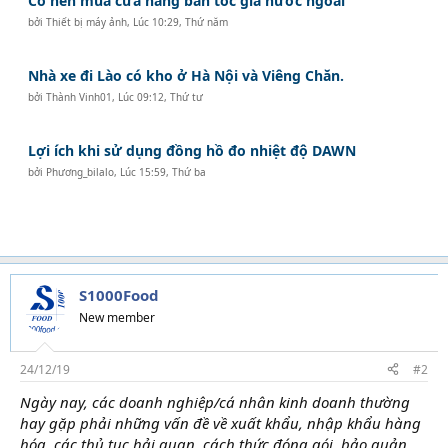
Có nên mua cửa hàng bán tóc giả nước ngoài
bởi
Thiết bị máy ảnh
,
Lúc 10:29, Thứ năm
Nhà xe đi Lào có kho ở Hà Nội và Viêng Chăn.
bởi
Thành Vinh01
,
Lúc 09:12, Thứ tư
Lợi ích khi sử dụng đồng hồ đo nhiệt độ DAWN
bởi
Phương_bilalo
,
Lúc 15:59, Thứ ba
S1000Food
New member
24/12/19
#2
Ngày nay, các doanh nghiệp/cá nhân kinh doanh thường
hay gặp phải những vấn đề về xuất khẩu, nhập khẩu hàng
hóa, các thủ tục hải quan, cách thức đóng gói, bảo quản