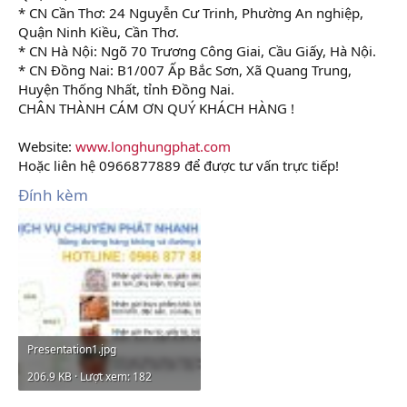
* CN Cần Thơ: 24 Nguyễn Cư Trinh, Phường An nghiệp,
Quận Ninh Kiều, Cần Thơ.
* CN Hà Nội: Ngõ 70 Trương Công Giai, Cầu Giấy, Hà Nội.
* CN Đồng Nai: B1/007 Ấp Bắc Sơn, Xã Quang Trung,
Huyện Thống Nhất, tỉnh Đồng Nai.
CHÂN THÀNH CÁM ƠN QUÝ KHÁCH HÀNG !
Website:
www.longhungphat.com
Hoặc liên hệ 0966877889 để được tư vấn trực tiếp!
Đính kèm
Presentation1.jpg
206.9 KB · Lượt xem: 182