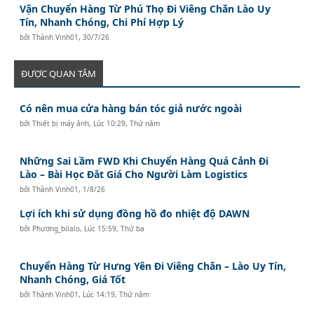
Vận Chuyển Hàng Từ Phú Thọ Đi Viêng Chăn Lào Uy
Tín, Nhanh Chóng, Chi Phí Hợp Lý
bởi
Thành Vinh01
,
30/7/26
ĐƯỢC QUAN TÂM
Có nên mua cửa hàng bán tóc giả nước ngoài
bởi
Thiết bị máy ảnh
,
Lúc 10:29, Thứ năm
Những Sai Lầm FWD Khi Chuyển Hàng Quá Cảnh Đi
Lào – Bài Học Đắt Giá Cho Người Làm Logistics
bởi
Thành Vinh01
,
1/8/26
Lợi ích khi sử dụng đồng hồ đo nhiệt độ DAWN
bởi
Phương_bilalo
,
Lúc 15:59, Thứ ba
Chuyển Hàng Từ Hưng Yên Đi Viêng Chăn – Lào Uy Tín,
Nhanh Chóng, Giá Tốt
bởi
Thành Vinh01
,
Lúc 14:19, Thứ năm