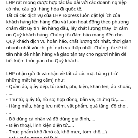
LHP rất mong được hợp tác lâu dài với các doanh nghiệp
có nhu cầu gửi hàng hóa đi quốc tế.
Tất cả các dịch vụ của LHP Express luôn đặt lợi ích của
khách hàng lên hàng đầu và luôn họat động theo phương
châm đặt uy tín lên hàng đầu, lấy chất lượng thay lời cám
ơn Quý khách hàng. Chúng tôi đảm bảo mang đến cho
Quý khách dịch vụ hoàn hảo, chất lượng tốt nhất, thời gian
nhanh nhất với chi phí dịch vụ thấp nhất. Chúng tôi sẽ tới
tận nhà để nhận hàng và giao tận tay cho người nhận để
tiết kiệm thời gian cho Quý khách.
LHP nhận gửi đi và nhận về tất cả các mặt hàng ( trừ
những mặt hàng cấm) như:
- Quần áo, giày dép, túi xách, phụ kiện, khăn len, áo khoác,
……
- Thư từ, giấy tờ, hồ sơ, hợp đồng, bản vẽ, chứng từ,…….
- Hàng mẫu, hàng lưu niệm, vật phẩm, quà tặng, đồ chơi,
….
- Đồ dùng cá nhân và đồ dùng gia đình,….
- Điện thoại, linh kiện điện tử,….
- Thực phẩm khô (khô cá, khô mực, tôm khô,...)
- Máy móc, trang thiết bị