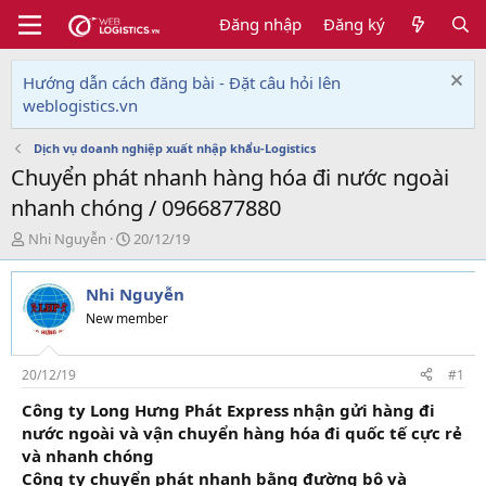
Đăng nhập
Đăng ký
Hướng dẫn cách đăng bài - Đặt câu hỏi lên
weblogistics.vn
Dịch vụ doanh nghiệp xuất nhập khẩu-Logistics
Chuyển phát nhanh hàng hóa đi nước ngoài
nhanh chóng / 0966877880
T
N
Nhi Nguyễn
20/12/19
h
g
r
à
Nhi Nguyễn
e
y
a
g
New member
d
ử
s
i
t
20/12/19
#1
a
Công ty Long Hưng Phát Express nhận gửi hàng đi
r
nước ngoài và vận chuyển hàng hóa đi quốc tế cực rẻ
t
e
và nhanh chóng
r
Công ty chuyển phát nhanh bằng đường bộ và