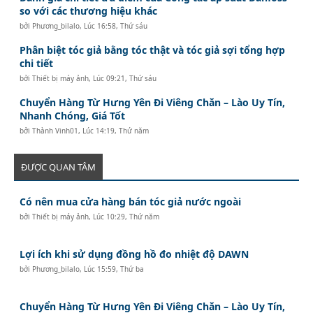
so với các thương hiệu khác
bởi
Phương_bilalo
,
Lúc 16:58, Thứ sáu
Phân biệt tóc giả bằng tóc thật và tóc giả sợi tổng hợp
chi tiết
bởi
Thiết bị máy ảnh
,
Lúc 09:21, Thứ sáu
Chuyển Hàng Từ Hưng Yên Đi Viêng Chăn – Lào Uy Tín,
Nhanh Chóng, Giá Tốt
bởi
Thành Vinh01
,
Lúc 14:19, Thứ năm
ĐƯỢC QUAN TÂM
Có nên mua cửa hàng bán tóc giả nước ngoài
bởi
Thiết bị máy ảnh
,
Lúc 10:29, Thứ năm
Lợi ích khi sử dụng đồng hồ đo nhiệt độ DAWN
bởi
Phương_bilalo
,
Lúc 15:59, Thứ ba
Chuyển Hàng Từ Hưng Yên Đi Viêng Chăn – Lào Uy Tín,