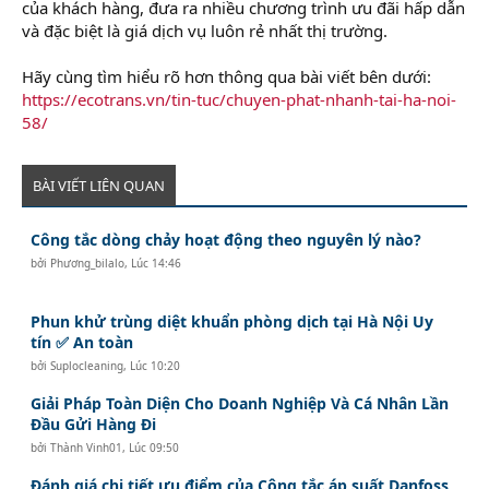
của khách hàng, đưa ra nhiều chương trình ưu đãi hấp dẫn
và đặc biệt là giá dịch vụ luôn rẻ nhất thị trường.
Hãy cùng tìm hiểu rõ hơn thông qua bài viết bên dưới:
https://ecotrans.vn/tin-tuc/chuyen-phat-nhanh-tai-ha-noi-
58/
BÀI VIẾT LIÊN QUAN
Công tắc dòng chảy hoạt động theo nguyên lý nào?
bởi
Phương_bilalo
,
Lúc 14:46
Phun khử trùng diệt khuẩn phòng dịch tại Hà Nội Uy
tín ✅ An toàn
bởi
Suplocleaning
,
Lúc 10:20
Giải Pháp Toàn Diện Cho Doanh Nghiệp Và Cá Nhân Lần
Đầu Gửi Hàng Đi
bởi
Thành Vinh01
,
Lúc 09:50
Đánh giá chi tiết ưu điểm của Công tắc áp suất Danfoss