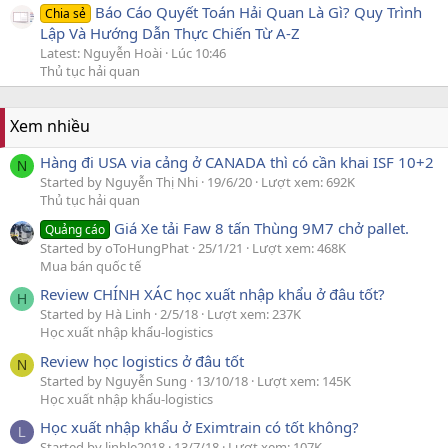
Báo Cáo Quyết Toán Hải Quan Là Gì? Quy Trình
Chia sẻ
Lập Và Hướng Dẫn Thực Chiến Từ A-Z
Latest: Nguyễn Hoài
Lúc 10:46
Thủ tục hải quan
Xem nhiều
Hàng đi USA via cảng ở CANADA thì có cần khai ISF 10+2
N
Started by Nguyễn Thị Nhi
19/6/20
Lượt xem: 692K
Thủ tục hải quan
Giá Xe tải Faw 8 tấn Thùng 9M7 chở pallet.
Quảng cáo
Started by oToHungPhat
25/1/21
Lượt xem: 468K
Mua bán quốc tế
Review CHÍNH XÁC học xuất nhập khẩu ở đâu tốt?
H
Started by Hà Linh
2/5/18
Lượt xem: 237K
Học xuất nhập khẩu-logistics
Review học logistics ở đâu tốt
N
Started by Nguyễn Sung
13/10/18
Lượt xem: 145K
Học xuất nhập khẩu-logistics
Học xuất nhập khẩu ở Eximtrain có tốt không?
L
Started by linhle2018
13/7/18
Lượt xem: 107K