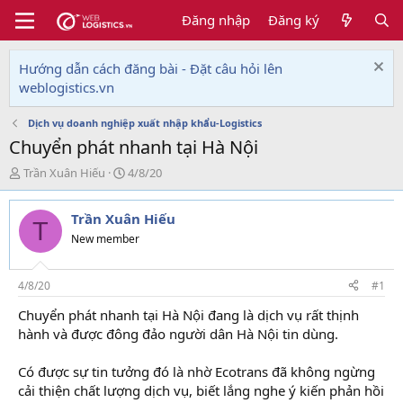
Đăng nhập
Đăng ký
Hướng dẫn cách đăng bài - Đặt câu hỏi lên
weblogistics.vn
Dịch vụ doanh nghiệp xuất nhập khẩu-Logistics
Chuyển phát nhanh tại Hà Nội
T
N
Trần Xuân Hiếu
4/8/20
h
g
r
à
Trần Xuân Hiếu
e
y
T
a
g
New member
d
ử
s
i
t
4/8/20
#1
a
Chuyển phát nhanh tại Hà Nội đang là dịch vụ rất thịnh
r
hành và được đông đảo người dân Hà Nội tin dùng.
t
e
r
Có được sự tin tưởng đó là nhờ Ecotrans đã không ngừng
cải thiện chất lượng dịch vụ, biết lắng nghe ý kiến phản hồi