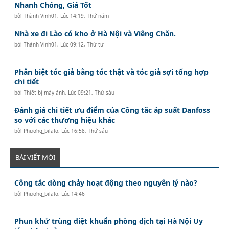
Nhanh Chóng, Giá Tốt
bởi
Thành Vinh01
,
Lúc 14:19, Thứ năm
Nhà xe đi Lào có kho ở Hà Nội và Viêng Chăn.
bởi
Thành Vinh01
,
Lúc 09:12, Thứ tư
Phân biệt tóc giả bằng tóc thật và tóc giả sợi tổng hợp
chi tiết
bởi
Thiết bị máy ảnh
,
Lúc 09:21, Thứ sáu
Đánh giá chi tiết ưu điểm của Công tắc áp suất Danfoss
so với các thương hiệu khác
bởi
Phương_bilalo
,
Lúc 16:58, Thứ sáu
BÀI VIẾT MỚI
Công tắc dòng chảy hoạt động theo nguyên lý nào?
bởi
Phương_bilalo
,
Lúc 14:46
Phun khử trùng diệt khuẩn phòng dịch tại Hà Nội Uy