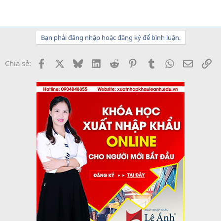
Bạn phải đăng nhập hoặc đăng ký để bình luận.
Facebook
X
Bluesky
LinkedIn
Reddit
Pinterest
Tumblr
WhatsApp
Email
Li
Chia sẻ: