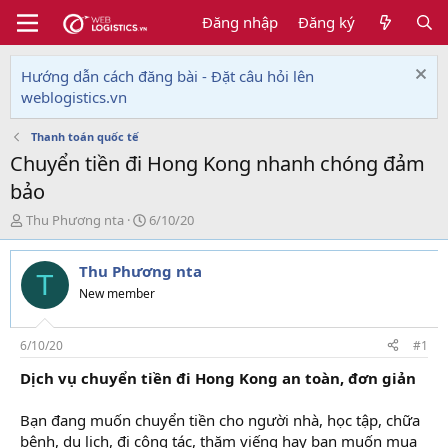
Đăng nhập
Đăng ký
Hướng dẫn cách đăng bài - Đặt câu hỏi lên
weblogistics.vn
Thanh toán quốc tế
Chuyển tiền đi Hong Kong nhanh chóng đảm
bảo
T
N
Thu Phương nta
6/10/20
h
g
r
à
Thu Phương nta
e
y
T
a
g
New member
d
ử
s
i
t
6/10/20
#1
a
Dịch vụ chuyển tiền đi Hong Kong an toàn, đơn giản
r
t
e
Bạn đang muốn chuyển tiền cho người nhà, học tập, chữa
r
bệnh, du lịch, đi công tác, thăm viếng hay bạn muốn mua