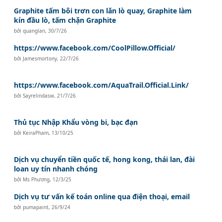
Graphite tấm bôi trơn con lăn lò quay, Graphite làm
kín đầu lò, tấm chặn Graphite
bởi
quanglan
,
30/7/26
https://www.facebook.com/CoolPillow.Official/
bởi
Jamesmortony
,
22/7/26
https://www.facebook.com/AquaTrail.Official.Link/
bởi
Sayrelindasw
,
21/7/26
Thủ tục Nhập Khẩu vòng bi, bạc đạn
bởi
KeiraPham
,
13/10/25
Dịch vụ chuyển tiền quốc tế, hong kong, thái lan, đài
loan uy tín nhanh chóng
bởi
Ms Phương
,
12/3/25
Dịch vụ tư vấn kế toán online qua điện thoại, email
bởi
pumapaint
,
26/9/24