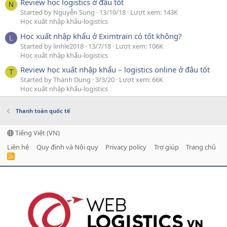
Review học logistics ở đâu tốt
N
Started by Nguyễn Sung
13/10/18
Lượt xem: 143K
Học xuất nhập khẩu-logistics
Học xuất nhập khẩu ở Eximtrain có tốt không?
L
Started by linhle2018
13/7/18
Lượt xem: 106K
Học xuất nhập khẩu-logistics
Review học xuất nhập khẩu – logistics online ở đâu tốt
T
Started by Thành Dung
3/3/20
Lượt xem: 66K
Học xuất nhập khẩu-logistics
Thanh toán quốc tế
Tiếng Việt (VN)
Liên hệ
Quy định và Nội quy
Privacy policy
Trợ giúp
Trang chủ
R
S
S