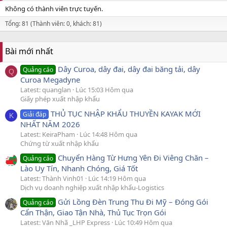
Không có thành viên trực tuyến.
Tổng: 81 (Thành viên: 0, khách: 81)
Bài mới nhất
Dây Curoa, dây đai, dây đai băng tải, dây
Quảng cáo
Q
Curoa Megadyne
Latest: quanglan
Lúc 15:03 Hôm qua
Giấy phép xuất nhập khẩu
THỦ TỤC NHẬP KHẨU THUYỀN KAYAK MỚI
Giải đáp
K
NHẤT NĂM 2026
Latest: KeiraPham
Lúc 14:48 Hôm qua
Chứng từ xuất nhập khẩu
Chuyển Hàng Từ Hưng Yên Đi Viêng Chăn –
Quảng cáo
Lào Uy Tín, Nhanh Chóng, Giá Tốt
Latest: Thành Vinh01
Lúc 14:19 Hôm qua
Dịch vụ doanh nghiệp xuất nhập khẩu-Logistics
Gửi Lồng Đèn Trung Thu Đi Mỹ – Đóng Gói
Quảng cáo
Cẩn Thận, Giao Tận Nhà, Thủ Tục Trọn Gói
Latest: Văn Nhã _LHP Express
Lúc 10:49 Hôm qua