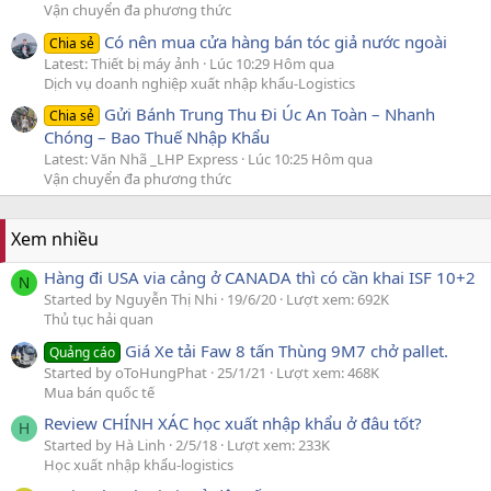
Vận chuyển đa phương thức
Có nên mua cửa hàng bán tóc giả nước ngoài
Chia sẻ
Latest: Thiết bị máy ảnh
Lúc 10:29 Hôm qua
Dịch vụ doanh nghiệp xuất nhập khẩu-Logistics
Gửi Bánh Trung Thu Đi Úc An Toàn – Nhanh
Chia sẻ
Chóng – Bao Thuế Nhập Khẩu
Latest: Văn Nhã _LHP Express
Lúc 10:25 Hôm qua
Vận chuyển đa phương thức
Xem nhiều
Hàng đi USA via cảng ở CANADA thì có cần khai ISF 10+2
N
Started by Nguyễn Thị Nhi
19/6/20
Lượt xem: 692K
Thủ tục hải quan
Giá Xe tải Faw 8 tấn Thùng 9M7 chở pallet.
Quảng cáo
Started by oToHungPhat
25/1/21
Lượt xem: 468K
Mua bán quốc tế
Review CHÍNH XÁC học xuất nhập khẩu ở đâu tốt?
H
Started by Hà Linh
2/5/18
Lượt xem: 233K
Học xuất nhập khẩu-logistics