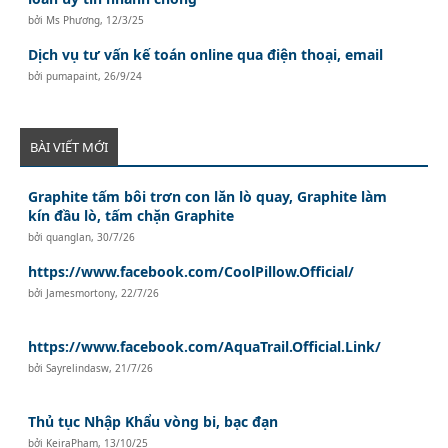
bởi
Ms Phương
,
12/3/25
Dịch vụ tư vấn kế toán online qua điện thoại, email
bởi
pumapaint
,
26/9/24
BÀI VIẾT MỚI
Graphite tấm bôi trơn con lăn lò quay, Graphite làm
kín đầu lò, tấm chặn Graphite
bởi
quanglan
,
30/7/26
https://www.facebook.com/CoolPillow.Official/
bởi
Jamesmortony
,
22/7/26
https://www.facebook.com/AquaTrail.Official.Link/
bởi
Sayrelindasw
,
21/7/26
Thủ tục Nhập Khẩu vòng bi, bạc đạn
bởi
KeiraPham
,
13/10/25