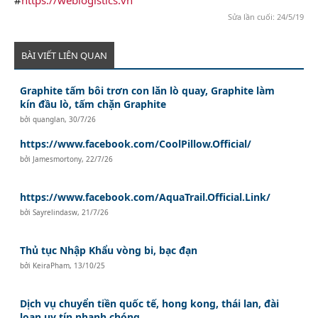
Sửa lần cuối:
24/5/19
BÀI VIẾT LIÊN QUAN
Graphite tấm bôi trơn con lăn lò quay, Graphite làm
kín đầu lò, tấm chặn Graphite
bởi
quanglan
,
30/7/26
https://www.facebook.com/CoolPillow.Official/
bởi
Jamesmortony
,
22/7/26
https://www.facebook.com/AquaTrail.Official.Link/
bởi
Sayrelindasw
,
21/7/26
Thủ tục Nhập Khẩu vòng bi, bạc đạn
bởi
KeiraPham
,
13/10/25
Dịch vụ chuyển tiền quốc tế, hong kong, thái lan, đài
loan uy tín nhanh chóng