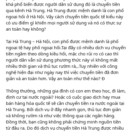
khá phổ biến được người dân sử dụng đó là chuyển tiền
qua kênh Hà Trung. Hà Trung được mệnh danh là con phố
ngoại hối ở Hà Nội. Vậy cách chuyển tiền quốc tế kiểu này
có ưu điểm gì khiến mọi người sử dụng và nó có thực sự
an toàn hay không?
Tại Hà Trung – Hà Nội, con phố được mệnh danh là phố
ngoại tệ hay phố ngoại hối.Tại đây có nhiều dịch vụ chuyển
tiền ngầm theo dòng kiều hối, mặc cho rủi ro có cao thì
người dân vẫn sử dụng phương thức này vì không mất
nhiều thời gian và thủ tục rườm rà,..Tuy nhiên với công
nghệ hiện đại như ngày nay thì việc chuyển tiền đã đơn
giản và an toàn hơn. Vậy an toàn như thế nào? Đ
Thông thường, những gia đình có con em theo học, đi làm,
định cư tại nước ngoài? Hoặc có cuộc giao dịch hay mua
bán hàng hóa quốc tế sẽ cần chuyển tiền ra nước ngoài tại
Hà Trung. Bởi dịch vụ ở đây nhanh gọn, thủ tục đơn giản
và không rườm rà như việc thông qua các ngân hàng.
Đồng thời, bạn cũng không phải chứng minh nguồn tiền
từ đâu ra. Do đó dịch vụ chuyển tiền Hà Trung được nhiều