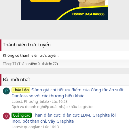
Thành viên trực tuyến
Không có thành viên trực tuyến.
Tổng: 77 (Thành viên: 0, khách: 77)
Bài mới nhất
Đánh giá chi tiết ưu điểm của Công tắc áp suất
Thảo luận
P
Danfoss so với các thương hiệu khác
Latest: Phương_bilalo
Lúc 16:58
Dịch vụ doanh nghiệp xuất nhập khẩu-Logistics
Than điện cực, điện cực EDM, Graphite lõi
Quảng cáo
Q
inox, bột than chì, vảy Graphite
Latest: quanglan
Lúc 16:13