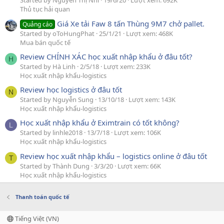
Started by Nguyễn Thị Nhi
19/6/20
Lượt xem: 692K
Thủ tục hải quan
Giá Xe tải Faw 8 tấn Thùng 9M7 chở pallet.
Quảng cáo
Started by oToHungPhat
25/1/21
Lượt xem: 468K
Mua bán quốc tế
Review CHÍNH XÁC học xuất nhập khẩu ở đâu tốt?
H
Started by Hà Linh
2/5/18
Lượt xem: 233K
Học xuất nhập khẩu-logistics
Review học logistics ở đâu tốt
N
Started by Nguyễn Sung
13/10/18
Lượt xem: 143K
Học xuất nhập khẩu-logistics
Học xuất nhập khẩu ở Eximtrain có tốt không?
L
Started by linhle2018
13/7/18
Lượt xem: 106K
Học xuất nhập khẩu-logistics
Review học xuất nhập khẩu – logistics online ở đâu tốt
T
Started by Thành Dung
3/3/20
Lượt xem: 66K
Học xuất nhập khẩu-logistics
Thanh toán quốc tế
Tiếng Việt (VN)