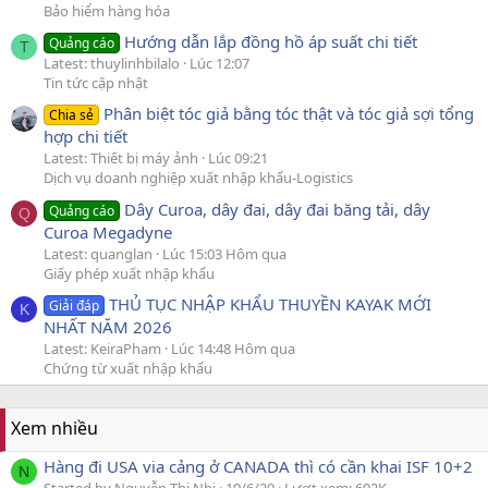
Bảo hiểm hàng hóa
Hướng dẫn lắp đồng hồ áp suất chi tiết
Quảng cáo
T
Latest: thuylinhbilalo
Lúc 12:07
Tin tức cập nhật
Phân biệt tóc giả bằng tóc thật và tóc giả sợi tổng
Chia sẻ
hợp chi tiết
Latest: Thiết bị máy ảnh
Lúc 09:21
Dịch vụ doanh nghiệp xuất nhập khẩu-Logistics
Dây Curoa, dây đai, dây đai băng tải, dây
Quảng cáo
Q
Curoa Megadyne
Latest: quanglan
Lúc 15:03 Hôm qua
Giấy phép xuất nhập khẩu
THỦ TỤC NHẬP KHẨU THUYỀN KAYAK MỚI
Giải đáp
K
NHẤT NĂM 2026
Latest: KeiraPham
Lúc 14:48 Hôm qua
Chứng từ xuất nhập khẩu
Xem nhiều
Hàng đi USA via cảng ở CANADA thì có cần khai ISF 10+2
N