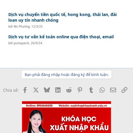
Dịch vụ chuyển tiền quốc tế, hong kong, thái lan, đài
loan uy tín nhanh chóng
bởi
Ms Phương
,
12/3/25
Dịch vụ tư vấn kế toán online qua điện thoại, email
bởi
pumapaint
,
26/9/24
Bạn phải đăng nhập hoặc đăng ký để bình luận.
Facebook
X
Bluesky
LinkedIn
Reddit
Pinterest
Tumblr
WhatsApp
Email
Li
Chia sẻ: