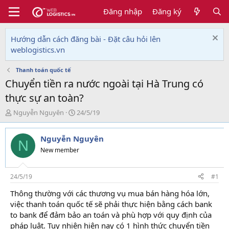
Đăng nhập
Đăng ký
Hướng dẫn cách đăng bài - Đặt câu hỏi lên
weblogistics.vn
Thanh toán quốc tế
Chuyển tiền ra nước ngoài tại Hà Trung có
thực sự an toàn?
T
N
Nguyễn Nguyên
24/5/19
h
g
r
à
Nguyễn Nguyên
e
y
N
a
g
New member
d
ử
s
i
t
24/5/19
#1
a
Thông thường với các thương vụ mua bán hàng hóa lớn,
r
việc thanh toán quốc tế sẽ phải thực hiện bằng cách bank
t
e
to bank để đảm bảo an toán và phù hợp với quy định của
r
pháp luật. Tuy nhiên hiện nay có 1 hình thức chuyển tiền