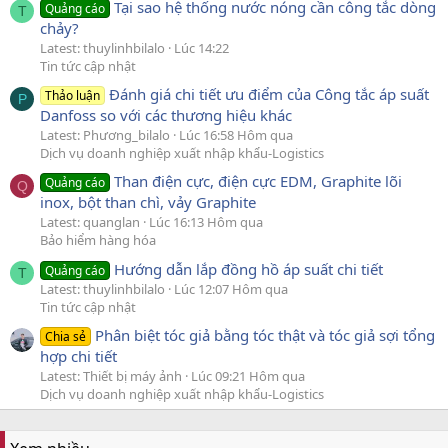
Tại sao hệ thống nước nóng cần công tắc dòng
Quảng cáo
T
chảy?
Latest: thuylinhbilalo
Lúc 14:22
Tin tức cập nhật
Đánh giá chi tiết ưu điểm của Công tắc áp suất
Thảo luận
P
Danfoss so với các thương hiệu khác
Latest: Phương_bilalo
Lúc 16:58 Hôm qua
Dịch vụ doanh nghiệp xuất nhập khẩu-Logistics
Than điện cực, điện cực EDM, Graphite lõi
Quảng cáo
Q
inox, bột than chì, vảy Graphite
Latest: quanglan
Lúc 16:13 Hôm qua
Bảo hiểm hàng hóa
Hướng dẫn lắp đồng hồ áp suất chi tiết
Quảng cáo
T
Latest: thuylinhbilalo
Lúc 12:07 Hôm qua
Tin tức cập nhật
Phân biệt tóc giả bằng tóc thật và tóc giả sợi tổng
Chia sẻ
hợp chi tiết
Latest: Thiết bị máy ảnh
Lúc 09:21 Hôm qua
Dịch vụ doanh nghiệp xuất nhập khẩu-Logistics