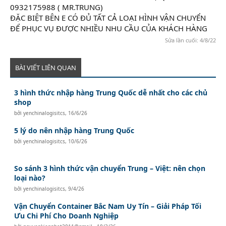
0932175988 ( MR.TRUNG)
ĐẶC BIỆT BÊN E CÓ ĐỦ TẤT CẢ LOẠI HÌNH VẬN CHUYỂN
ĐỂ PHỤC VỤ ĐƯỢC NHIỀU NHU CẦU CỦA KHÁCH HÀNG
Sửa lần cuối:
4/8/22
BÀI VIẾT LIÊN QUAN
3 hình thức nhập hàng Trung Quốc dễ nhất cho các chủ
shop
bởi
yenchinalogisitcs
,
16/6/26
5 lý do nên nhập hàng Trung Quốc
bởi
yenchinalogisitcs
,
10/6/26
So sánh 3 hình thức vận chuyển Trung – Việt: nên chọn
loại nào?
bởi
yenchinalogisitcs
,
9/4/26
Vận Chuyển Container Bắc Nam Uy Tín – Giải Pháp Tối
Ưu Chi Phí Cho Doanh Nghiệp