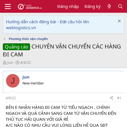
Đăng nhập
Đăng ký
Hướng dẫn cách đăng bài - Đặt câu hỏi lên
weblogistics.vn
Phương thức vận chuyển
CHUYÊN VẬN CHUYỂN CÁC HÀNG
Quảng cáo
ĐI CAM
T
N
Jun
4/8/22
h
g
r
à
Jun
e
y
J
a
g
New member
d
ử
s
i
t
4/8/22
#1
a
BÊN E NHẬN HÀNG ĐI CAM TỪ TIỂU NGẠCH , CHÍNH
r
NGẠCH VÀ QUÁ CẢNH SANG CAM TỪ VẬN CHUYỂN ĐẾN
t
e
THỦ TỤC HẢI QUAN VỚI GIÁ RẺ
r
A/C NÀO CÓ NHU CẦU VUI LÒNG LIÊN HỆ QUA SĐT