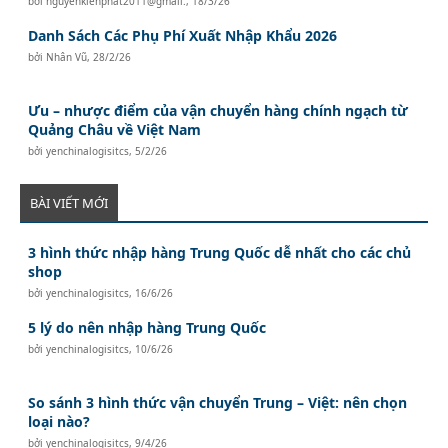
bởi
nguyenkienphat2011@gmail.
,
18/3/26
Danh Sách Các Phụ Phí Xuất Nhập Khẩu 2026
bởi
Nhân Vũ
,
28/2/26
Ưu – nhược điểm của vận chuyển hàng chính ngạch từ
Quảng Châu về Việt Nam
bởi
yenchinalogisitcs
,
5/2/26
BÀI VIẾT MỚI
3 hình thức nhập hàng Trung Quốc dễ nhất cho các chủ
shop
bởi
yenchinalogisitcs
,
16/6/26
5 lý do nên nhập hàng Trung Quốc
bởi
yenchinalogisitcs
,
10/6/26
So sánh 3 hình thức vận chuyển Trung – Việt: nên chọn
loại nào?
bởi
yenchinalogisitcs
,
9/4/26