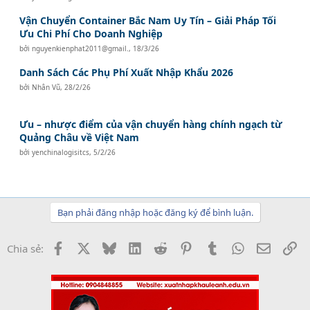
Vận Chuyển Container Bắc Nam Uy Tín – Giải Pháp Tối
Ưu Chi Phí Cho Doanh Nghiệp
bởi
nguyenkienphat2011@gmail.
,
18/3/26
Danh Sách Các Phụ Phí Xuất Nhập Khẩu 2026
bởi
Nhân Vũ
,
28/2/26
Ưu – nhược điểm của vận chuyển hàng chính ngạch từ
Quảng Châu về Việt Nam
bởi
yenchinalogisitcs
,
5/2/26
Bạn phải đăng nhập hoặc đăng ký để bình luận.
Facebook
X
Bluesky
LinkedIn
Reddit
Pinterest
Tumblr
WhatsApp
Email
Li
Chia sẻ: