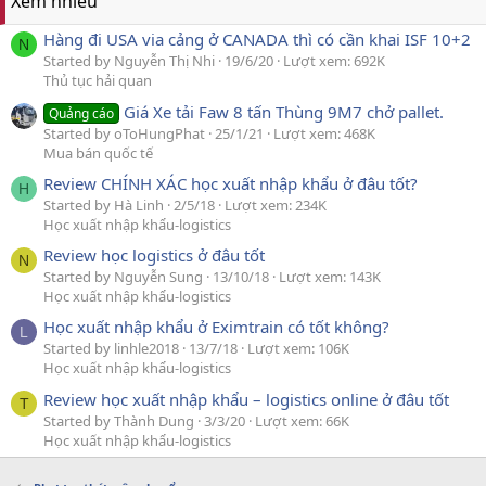
Xem nhiều
Hàng đi USA via cảng ở CANADA thì có cần khai ISF 10+2
N
Started by Nguyễn Thị Nhi
19/6/20
Lượt xem: 692K
Thủ tục hải quan
Giá Xe tải Faw 8 tấn Thùng 9M7 chở pallet.
Quảng cáo
Started by oToHungPhat
25/1/21
Lượt xem: 468K
Mua bán quốc tế
Review CHÍNH XÁC học xuất nhập khẩu ở đâu tốt?
H
Started by Hà Linh
2/5/18
Lượt xem: 234K
Học xuất nhập khẩu-logistics
Review học logistics ở đâu tốt
N
Started by Nguyễn Sung
13/10/18
Lượt xem: 143K
Học xuất nhập khẩu-logistics
Học xuất nhập khẩu ở Eximtrain có tốt không?
L
Started by linhle2018
13/7/18
Lượt xem: 106K
Học xuất nhập khẩu-logistics
Review học xuất nhập khẩu – logistics online ở đâu tốt
T
Started by Thành Dung
3/3/20
Lượt xem: 66K
Học xuất nhập khẩu-logistics