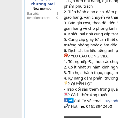
1. Lập đơn hỏi hàng, đặt hàng
Phương Mai
t
phẩm phụ trách
New member
e
2. Tiến hành giao dịch, đàm p
Bài viết
1
r
giao hàng, vận chuyển và than
Reaction score
0
3. Báo giá cost, theo dõi tiến
gian hàng về cho phòng kinh
4. Khiếu nại nhà cung cấp tro
5. Cung cấp giấy tờ cần thiết
trưởng phòng hoặc giám đốc
6. Dịch các tài liệu tiếng an
? YÊU CẦU CÔNG VIỆC
1. Tốt nghiệp Đại học các chu
2. Có ít nhất 01 năm kinh ng
3. Tin học thành thạo, ngoại n
4. Kỹ năng đàm phán, thương
? QUYỀN LỢI
- Trao đổi sâu thêm trong qu
? Cách thức ứng tuyển:
Gửi CV về email:
tuyend
? Hotline: 01658942450