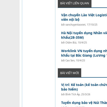
BÀI VIẾT LIÊN QUAN
Vận chuyển Lào Việt Logist
viên nội bộ
bởi
vanchuyenlaoviet
,
17/10/25
Hà Nội tuyển dụng Nhân vi
khẩu(28-35M)
bởi
Châm Bùi
,
10/4/25
Worklink VN tuyển dụng nh
khẩu tại Bắc Giang (Lương 1
bởi
Cao Sen
,
10/4/25
BÀI VIẾT MỚI
Vị trí: Kế toán (kế toán ch
bảo hiểm)
bởi
Bình Tích Áp
,
25/3/26
Tuyển dụng bảo vệ Núi Thà