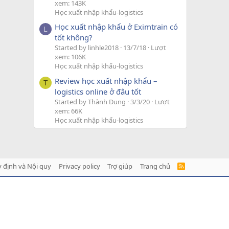
xem: 143K
Học xuất nhập khẩu-logistics
Học xuất nhập khẩu ở Eximtrain có
L
tốt không?
Started by linhle2018
13/7/18
Lượt
xem: 106K
Học xuất nhập khẩu-logistics
Review học xuất nhập khẩu –
T
logistics online ở đâu tốt
Started by Thành Dung
3/3/20
Lượt
xem: 66K
Học xuất nhập khẩu-logistics
 định và Nội quy
Privacy policy
Trợ giúp
Trang chủ
R
S
S