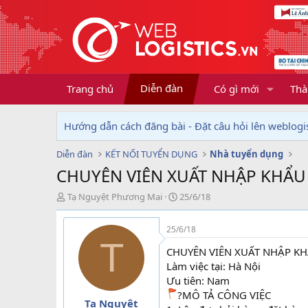
Diễn đàn
Trang chủ
Có gì mới
Thà
Hướng dẫn cách đăng bài - Đặt câu hỏi lên weblogis
Diễn đàn
KẾT NỐI TUYỂN DỤNG
Nhà tuyển dụng
CHUYÊN VIÊN XUẤT NHẬP KHẨU
T
N
Tạ Nguyệt Phương Mai
25/6/18
h
g
r
à
25/6/18
e
y
T
a
g
CHUYÊN VIÊN XUẤT NHẬP K
d
ử
Làm việc tại: Hà Nội
s
i
Ưu tiên: Nam
t
?MÔ TẢ CÔNG VIỆC
a
Tạ Nguyệt
r