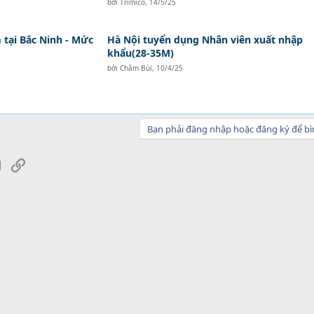
bởi
Trimico
,
14/5/25
tại Bắc Ninh - Mức
Hà Nội tuyển dụng Nhân viên xuất nhập
khẩu(28-35M)
bởi
Châm Bùi
,
10/4/25
Bạn phải đăng nhập hoặc đăng ký để bì
sApp
Email
Link