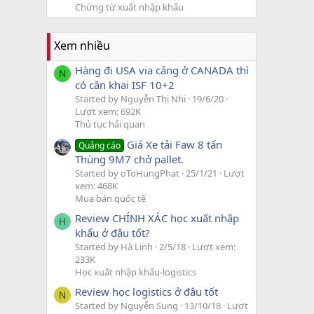
Chứng từ xuất nhập khẩu
Xem nhiều
Hàng đi USA via cảng ở CANADA thì
N
có cần khai ISF 10+2
Started by Nguyễn Thị Nhi
19/6/20
Lượt xem: 692K
Thủ tục hải quan
Giá Xe tải Faw 8 tấn
Quảng cáo
Thùng 9M7 chở pallet.
Started by oToHungPhat
25/1/21
Lượt
xem: 468K
Mua bán quốc tế
Review CHÍNH XÁC học xuất nhập
H
khẩu ở đâu tốt?
Started by Hà Linh
2/5/18
Lượt xem:
233K
Học xuất nhập khẩu-logistics
Review học logistics ở đâu tốt
N
Started by Nguyễn Sung
13/10/18
Lượt