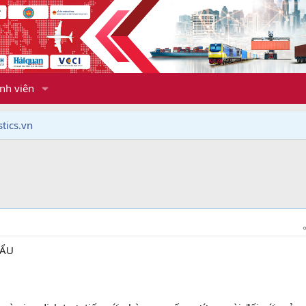
nh viên
tics.vn
HẨU