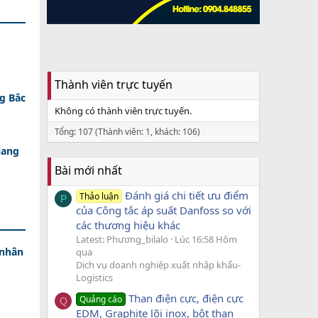
Thành viên trực tuyến
g Bắc
Không có thành viên trực tuyến.
Tổng: 107 (Thành viên: 1, khách: 106)
iang
Bài mới nhất
Đánh giá chi tiết ưu điểm
Thảo luận
P
của Công tắc áp suất Danfoss so với
các thương hiệu khác
Latest: Phương_bilalo
Lúc 16:58 Hôm
 nhân
qua
Dịch vụ doanh nghiệp xuất nhập khẩu-
Logistics
Than điện cực, điện cực
Quảng cáo
Q
EDM, Graphite lõi inox, bột than