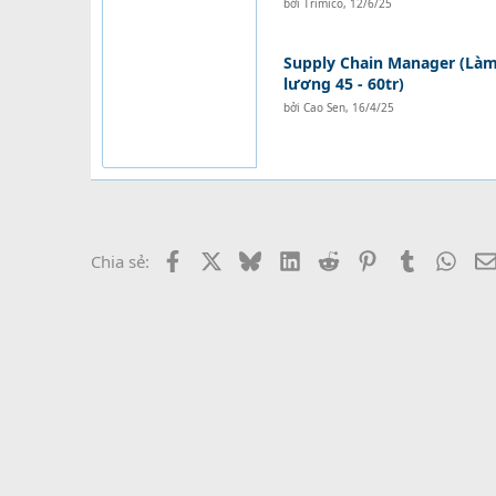
bởi
Trimico
,
12/6/25
Supply Chain Manager (Làm 
lương 45 - 60tr)
bởi
Cao Sen
,
16/4/25
Facebook
X
Bluesky
LinkedIn
Reddit
Pinterest
Tumblr
What
Chia sẻ: