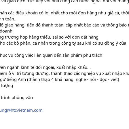
 và giao dịch trực tiếp với nhà cung cấp nước ngoài đối với mảng
hán các điều khoản có lợi nhất cho mỗi đơn hàng như giá cả, thời
h toán...
 độ giao hàng, tiến độ thanh toán, cập nhật báo cáo và thông báo 
 doanh
ng trường hợp hàng thiếu, sai so với đơn đặt hàng
 cho các bộ phận, cá nhân trong công ty sau khi có sự đồng ý của
h phục vụ công việc liên quan đến sản phẩm phụ trách
yên ngành kinh tế đối ngoại, xuất nhập khẩu...
hiệm ở vị trí tương đương, thành thạo các nghiệp vụ xuất nhập kh
gữ tiếng Anh (thành thạo 4 khả năng: nghe - nói - đọc - viết)
 lượng
á trình phỏng vấn
ung@htcvietnam.com