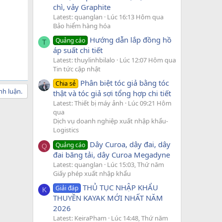
chì, vảy Graphite
Latest: quanglan
Lúc 16:13 Hôm qua
Bảo hiểm hàng hóa
Hướng dẫn lắp đồng hồ
Quảng cáo
T
áp suất chi tiết
Latest: thuylinhbilalo
Lúc 12:07 Hôm qua
Tin tức cập nhật
Phân biệt tóc giả bằng tóc
Chia sẻ
nh luận.
thật và tóc giả sợi tổng hợp chi tiết
Latest: Thiết bị máy ảnh
Lúc 09:21 Hôm
qua
Dịch vụ doanh nghiệp xuất nhập khẩu-
Logistics
Dây Curoa, dây đai, dây
Quảng cáo
Q
đai băng tải, dây Curoa Megadyne
Latest: quanglan
Lúc 15:03, Thứ năm
Giấy phép xuất nhập khẩu
THỦ TỤC NHẬP KHẨU
Giải đáp
K
THUYỀN KAYAK MỚI NHẤT NĂM
2026
Latest: KeiraPham
Lúc 14:48, Thứ năm