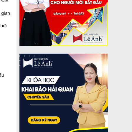
 sản
 gian
thời
ẩu