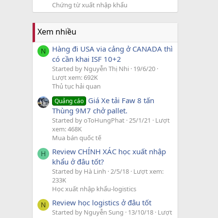
Chứng từ xuất nhập khẩu
Xem nhiều
Hàng đi USA via cảng ở CANADA thì
N
có cần khai ISF 10+2
Started by Nguyễn Thị Nhi
19/6/20
Lượt xem: 692K
Thủ tục hải quan
Giá Xe tải Faw 8 tấn
Quảng cáo
Thùng 9M7 chở pallet.
Started by oToHungPhat
25/1/21
Lượt
xem: 468K
Mua bán quốc tế
Review CHÍNH XÁC học xuất nhập
H
khẩu ở đâu tốt?
Started by Hà Linh
2/5/18
Lượt xem:
233K
Học xuất nhập khẩu-logistics
Review học logistics ở đâu tốt
N
Started by Nguyễn Sung
13/10/18
Lượt