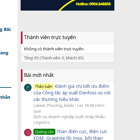
g Bắc
Thành viên trực tuyến
Không có thành viên trực tuyến.
iang
Tổng: 65 (Thành viên: 0, khách: 65)
Bài mới nhất
Đánh giá chi tiết ưu điểm
Thảo luận
P
của Công tắc áp suất Danfoss so với
 nhân
các thương hiệu khác
Latest: Phương_bilalo
Lúc 16:58 Hôm
qua
Dịch vụ doanh nghiệp xuất nhập khẩu-
Logistics
Than điện cực, điện cực
Quảng cáo
Q
EDM, Graphite lõi inox, bột than