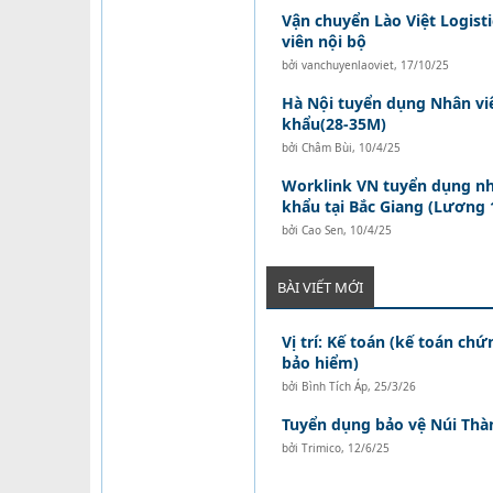
Vận chuyển Lào Việt Logist
viên nội bộ
bởi
vanchuyenlaoviet
,
17/10/25
Hà Nội tuyển dụng Nhân vi
khẩu(28-35M)
bởi
Châm Bùi
,
10/4/25
Worklink VN tuyển dụng nh
khẩu tại Bắc Giang (Lương 1
bởi
Cao Sen
,
10/4/25
BÀI VIẾT MỚI
Vị trí: Kế toán (kế toán ch
bảo hiểm)
bởi
Bình Tích Áp
,
25/3/26
Tuyển dụng bảo vệ Núi Thà
bởi
Trimico
,
12/6/25