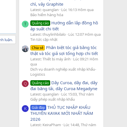
chì, vảy Graphite
Latest: quanglan
Lúc 16:13 Hôm qua
Bảo hiểm hàng hóa
Hướng dẫn lắp đồng hồ
Quảng cáo
T
áp suất chi tiết
Latest: thuylinhbilalo
Lúc 12:07 Hôm qua
Tin tức cập nhật
nh luận.
Phân biệt tóc giả bằng tóc
Chia sẻ
thật và tóc giả sợi tổng hợp chi tiết
Latest: Thiết bị máy ảnh
Lúc 09:21 Hôm
qua
Dịch vụ doanh nghiệp xuất nhập khẩu-
Logistics
Dây Curoa, dây đai, dây
Quảng cáo
Q
đai băng tải, dây Curoa Megadyne
Latest: quanglan
Lúc 15:03, Thứ năm
Giấy phép xuất nhập khẩu
THỦ TỤC NHẬP KHẨU
Giải đáp
K
THUYỀN KAYAK MỚI NHẤT NĂM
2026
Latest: KeiraPham
Lúc 14:48, Thứ năm