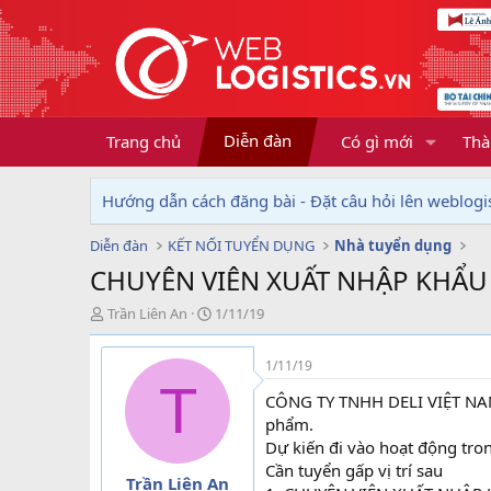
Diễn đàn
Trang chủ
Có gì mới
Thà
Hướng dẫn cách đăng bài - Đặt câu hỏi lên weblogis
Diễn đàn
KẾT NỐI TUYỂN DỤNG
Nhà tuyển dụng
CHUYÊN VIÊN XUẤT NHẬP KHẨU
T
N
Trần Liên An
1/11/19
h
g
r
à
1/11/19
e
y
T
a
g
CÔNG TY TNHH DELI VIỆT NAM(
d
ử
phẩm.
s
i
Dự kiến đi vào hoạt động tro
t
Cần tuyển gấp vị trí sau
a
Trần Liên An
r