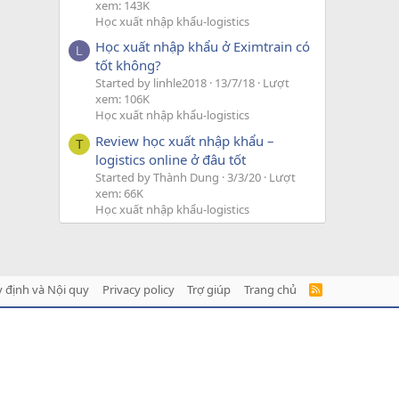
xem: 143K
Học xuất nhập khẩu-logistics
Học xuất nhập khẩu ở Eximtrain có
L
tốt không?
Started by linhle2018
13/7/18
Lượt
xem: 106K
Học xuất nhập khẩu-logistics
Review học xuất nhập khẩu –
T
logistics online ở đâu tốt
Started by Thành Dung
3/3/20
Lượt
xem: 66K
Học xuất nhập khẩu-logistics
 định và Nội quy
Privacy policy
Trợ giúp
Trang chủ
R
S
S