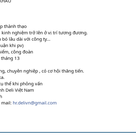
 KHẨU
ếp thành thạo
 kinh nghiệm trở lên ở vị trí tương đương.
 lâu dài với công ty...
uận khi pv)
hiểm, công đoàn
g tháng 13
, chuyên nghiệp , có cơ hội thăng tiến.
xa.
cụ thể khi phỏng vấn
hh Deli Việt Nam
h
 mail:
hr.delivn@gmail.com