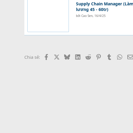
Supply Chain Manager (Làm 
lương 45 - 60tr)
bởi
Cao Sen
,
16/4/25
Facebook
X
Bluesky
LinkedIn
Reddit
Pinterest
Tumblr
What
Chia sẻ: