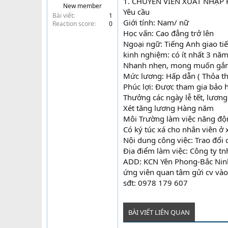
1. CHUYÊN VIÊN XUẤT NHẬP
New member
t
Yêu cầu
Bài viết
1
e
Giới tính: Nam/ nữ
Reaction score
0
r
Học vấn: Cao đẳng trở lên
Ngoại ngữ: Tiếng Anh giao ti
kinh nghiệm: có ít nhất 3 năm
Nhanh nhẹn, mong muốn gắn bó
Mức lương: Hấp dẫn ( Thỏa th
Phúc lợi: Được tham gia bảo 
Thưởng các ngày lễ tết, lươn
Xét tăng lương Hàng năm
Môi Trường làm việc năng động
Có ký túc xá cho nhân viên ở 
Nội dung công việc: Trao đổi 
Địa điểm làm việc: Công ty tn
ADD: KCN Yên Phong-Bắc Nin
ứng viên quan tâm gửi cv vào
sđt: 0978 179 607
BÀI VIẾT LIÊN QUAN