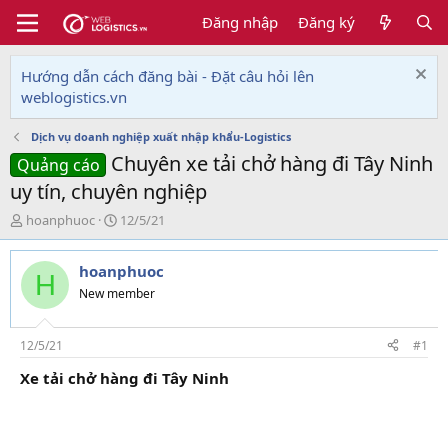
Đăng nhập
Đăng ký
Hướng dẫn cách đăng bài - Đặt câu hỏi lên
weblogistics.vn
Dịch vụ doanh nghiệp xuất nhập khẩu-Logistics
Chuyên xe tải chở hàng đi Tây Ninh
Quảng cáo
uy tín, chuyên nghiệp
T
N
hoanphuoc
12/5/21
h
g
r
à
hoanphuoc
e
y
H
a
g
New member
d
ử
s
i
t
12/5/21
#1
a
Xe tải chở hàng đi Tây Ninh
r
t
e
r