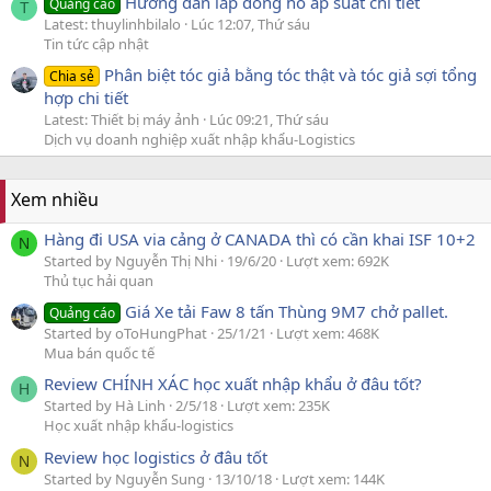
Hướng dẫn lắp đồng hồ áp suất chi tiết
Quảng cáo
T
Latest: thuylinhbilalo
Lúc 12:07, Thứ sáu
Tin tức cập nhật
Phân biệt tóc giả bằng tóc thật và tóc giả sợi tổng
Chia sẻ
hợp chi tiết
Latest: Thiết bị máy ảnh
Lúc 09:21, Thứ sáu
Dịch vụ doanh nghiệp xuất nhập khẩu-Logistics
Xem nhiều
Hàng đi USA via cảng ở CANADA thì có cần khai ISF 10+2
N
Started by Nguyễn Thị Nhi
19/6/20
Lượt xem: 692K
Thủ tục hải quan
Giá Xe tải Faw 8 tấn Thùng 9M7 chở pallet.
Quảng cáo
Started by oToHungPhat
25/1/21
Lượt xem: 468K
Mua bán quốc tế
Review CHÍNH XÁC học xuất nhập khẩu ở đâu tốt?
H
Started by Hà Linh
2/5/18
Lượt xem: 235K
Học xuất nhập khẩu-logistics
Review học logistics ở đâu tốt
N
Started by Nguyễn Sung
13/10/18
Lượt xem: 144K