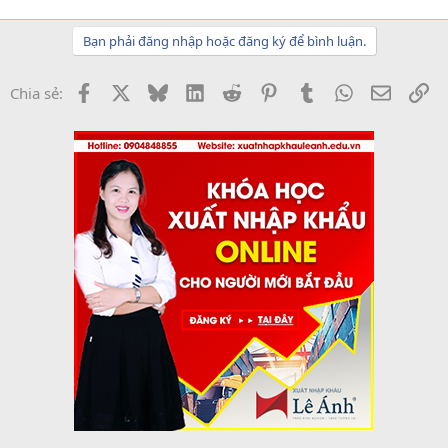
Bạn phải đăng nhập hoặc đăng ký để bình luận.
Facebook
X
Bluesky
LinkedIn
Reddit
Pinterest
Tumblr
WhatsApp
Email
Li
Chia sẻ: