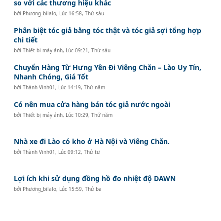
so với các thương hiệu khác
bởi
Phương_bilalo
,
Lúc 16:58, Thứ sáu
Phân biệt tóc giả bằng tóc thật và tóc giả sợi tổng hợp
chi tiết
bởi
Thiết bị máy ảnh
,
Lúc 09:21, Thứ sáu
Chuyển Hàng Từ Hưng Yên Đi Viêng Chăn – Lào Uy Tín,
Nhanh Chóng, Giá Tốt
bởi
Thành Vinh01
,
Lúc 14:19, Thứ năm
Có nên mua cửa hàng bán tóc giả nước ngoài
bởi
Thiết bị máy ảnh
,
Lúc 10:29, Thứ năm
Nhà xe đi Lào có kho ở Hà Nội và Viêng Chăn.
bởi
Thành Vinh01
,
Lúc 09:12, Thứ tư
Lợi ích khi sử dụng đồng hồ đo nhiệt độ DAWN
bởi
Phương_bilalo
,
Lúc 15:59, Thứ ba