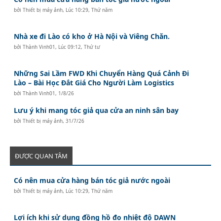
bởi
Thiết bị máy ảnh
,
Lúc 10:29, Thứ năm
Nhà xe đi Lào có kho ở Hà Nội và Viêng Chăn.
bởi
Thành Vinh01
,
Lúc 09:12, Thứ tư
Những Sai Lầm FWD Khi Chuyển Hàng Quá Cảnh Đi
Lào – Bài Học Đắt Giá Cho Người Làm Logistics
bởi
Thành Vinh01
,
1/8/26
Lưu ý khi mang tóc giả qua cửa an ninh sân bay
bởi
Thiết bị máy ảnh
,
31/7/26
ĐƯỢC QUAN TÂM
Có nên mua cửa hàng bán tóc giả nước ngoài
bởi
Thiết bị máy ảnh
,
Lúc 10:29, Thứ năm
Lợi ích khi sử dụng đồng hồ đo nhiệt độ DAWN