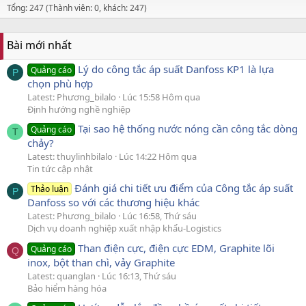
Tổng: 247 (Thành viên: 0, khách: 247)
Bài mới nhất
Lý do công tắc áp suất Danfoss KP1 là lựa
Quảng cáo
P
chọn phù hợp
Latest: Phương_bilalo
Lúc 15:58 Hôm qua
Định hướng nghề nghiệp
Tại sao hệ thống nước nóng cần công tắc dòng
Quảng cáo
T
chảy?
Latest: thuylinhbilalo
Lúc 14:22 Hôm qua
Tin tức cập nhật
Đánh giá chi tiết ưu điểm của Công tắc áp suất
Thảo luận
P
Danfoss so với các thương hiệu khác
Latest: Phương_bilalo
Lúc 16:58, Thứ sáu
Dịch vụ doanh nghiệp xuất nhập khẩu-Logistics
Than điện cực, điện cực EDM, Graphite lõi
Quảng cáo
Q
inox, bột than chì, vảy Graphite
Latest: quanglan
Lúc 16:13, Thứ sáu
Bảo hiểm hàng hóa