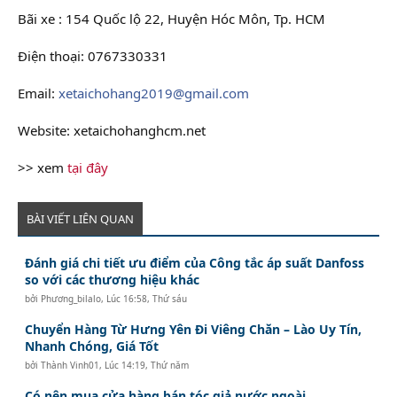
Bãi xe : 154 Quốc lộ 22, Huyện Hóc Môn, Tp. HCM
Điện thoại: 0767330331
Email:
xetaichohang2019@gmail.com
Website: xetaichohanghcm.net
>> xem
tại đây
BÀI VIẾT LIÊN QUAN
Đánh giá chi tiết ưu điểm của Công tắc áp suất Danfoss
so với các thương hiệu khác
bởi
Phương_bilalo
,
Lúc 16:58, Thứ sáu
Chuyển Hàng Từ Hưng Yên Đi Viêng Chăn – Lào Uy Tín,
Nhanh Chóng, Giá Tốt
bởi
Thành Vinh01
,
Lúc 14:19, Thứ năm
Có nên mua cửa hàng bán tóc giả nước ngoài