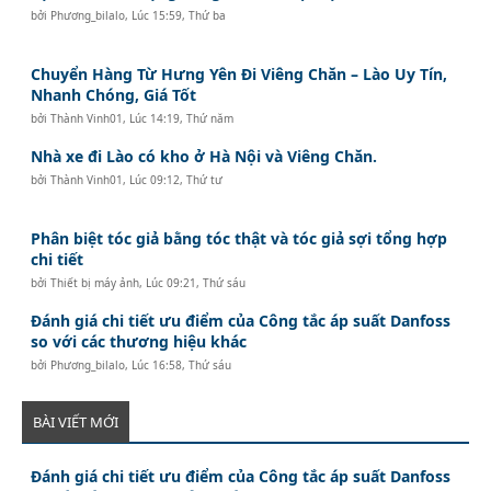
bởi
Phương_bilalo
,
Lúc 15:59, Thứ ba
Chuyển Hàng Từ Hưng Yên Đi Viêng Chăn – Lào Uy Tín,
Nhanh Chóng, Giá Tốt
bởi
Thành Vinh01
,
Lúc 14:19, Thứ năm
Nhà xe đi Lào có kho ở Hà Nội và Viêng Chăn.
bởi
Thành Vinh01
,
Lúc 09:12, Thứ tư
Phân biệt tóc giả bằng tóc thật và tóc giả sợi tổng hợp
chi tiết
bởi
Thiết bị máy ảnh
,
Lúc 09:21, Thứ sáu
Đánh giá chi tiết ưu điểm của Công tắc áp suất Danfoss
so với các thương hiệu khác
bởi
Phương_bilalo
,
Lúc 16:58, Thứ sáu
BÀI VIẾT MỚI
Đánh giá chi tiết ưu điểm của Công tắc áp suất Danfoss