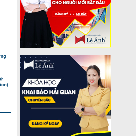
ợng
xứ
ion)