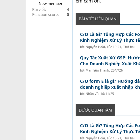
em cảm ơn.
New member
t
Bài viết
4
e
Reaction score
0
r
BÀI VIẾT LIÊN QUAN
C/O Là Gì? Tổng Hợp Các F
Kinh Nghiệm Xử Lý Thực Tế
bởi
Nguyễn Hoài
,
Lúc 10:21, Thứ hai
Quy Tắc Xuất Xứ GSP: Hướ
Cho Doanh Nghiệp Xuất Kh
bởi
Mai Tiến Thành
,
20/7/26
C/O form E là gì? Hướng dẫn
doanh nghiệp xuất nhập k
bởi
Nhân Vũ
,
16/11/25
ĐƯỢC QUAN TÂM
C/O Là Gì? Tổng Hợp Các F
Kinh Nghiệm Xử Lý Thực Tế
bởi
Nguyễn Hoài
,
Lúc 10:21, Thứ hai