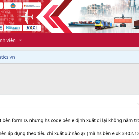
nh viên
tics.vn
 bên form D, nhưng hs code bên e định xuất đi lại không nằm t
nên áp dụng theo tiêu chí xuất xứ nào ạ? (mã hs bên e xk 3402.1