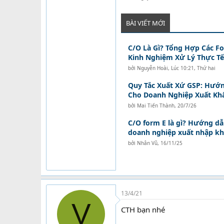
BÀI VIẾT MỚI
C/O Là Gì? Tổng Hợp Các F
Kinh Nghiệm Xử Lý Thực Tế
bởi
Nguyễn Hoài
,
Lúc 10:21, Thứ hai
Quy Tắc Xuất Xứ GSP: Hướ
Cho Doanh Nghiệp Xuất Kh
bởi
Mai Tiến Thành
,
20/7/26
C/O form E là gì? Hướng dẫn
doanh nghiệp xuất nhập k
bởi
Nhân Vũ
,
16/11/25
13/4/21
V
CTH bạn nhé