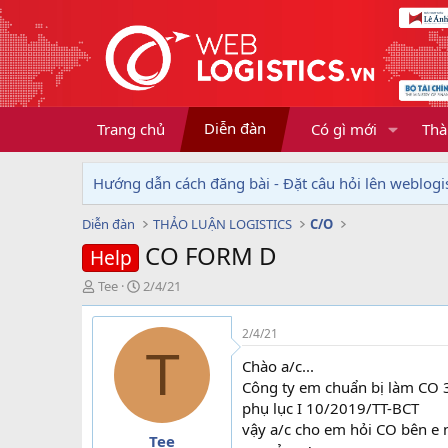
Diễn đàn
Trang chủ
Có gì mới
Thà
Hướng dẫn cách đăng bài - Đặt câu hỏi lên weblogis
Diễn đàn
THẢO LUẬN LOGISTICS
C/O
CO FORM D
Help
T
N
Tee
2/4/21
h
g
r
à
2/4/21
e
y
T
a
g
Chào a/c...
d
ử
Công ty em chuẩn bị làm CO 3
s
i
phụ lục I 10/2019/TT-BCT
t
vậy a/c cho em hỏi CO bên e 
a
Tee
r