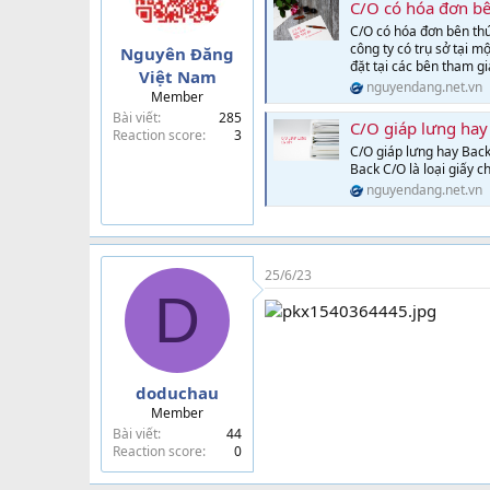
C/O có hóa đơn b
C/O có hóa đơn bên thứ
công ty có trụ sở tại 
Nguyên Đăng
đặt tại các bên tham gi
Việt Nam
nguyendang.net.vn
Member
Bài viết
285
C/O giáp lưng hay B
Reaction score
3
C/O giáp lưng hay Back
Back C/O là loại giấy c
nguyendang.net.vn
25/6/23
D
doduchau
Member
Bài viết
44
Reaction score
0