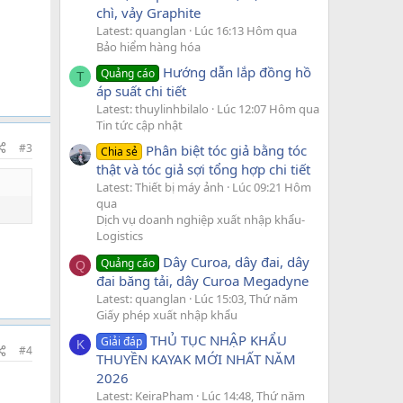
chì, vảy Graphite
Latest: quanglan
Lúc 16:13 Hôm qua
Bảo hiểm hàng hóa
Hướng dẫn lắp đồng hồ
Quảng cáo
T
áp suất chi tiết
Latest: thuylinhbilalo
Lúc 12:07 Hôm qua
Tin tức cập nhật
#3
Phân biệt tóc giả bằng tóc
Chia sẻ
thật và tóc giả sợi tổng hợp chi tiết
Latest: Thiết bị máy ảnh
Lúc 09:21 Hôm
qua
Dịch vụ doanh nghiệp xuất nhập khẩu-
Logistics
Dây Curoa, dây đai, dây
Quảng cáo
Q
đai băng tải, dây Curoa Megadyne
Latest: quanglan
Lúc 15:03, Thứ năm
Giấy phép xuất nhập khẩu
THỦ TỤC NHẬP KHẨU
Giải đáp
K
#4
THUYỀN KAYAK MỚI NHẤT NĂM
2026
Latest: KeiraPham
Lúc 14:48, Thứ năm