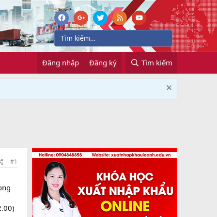
Đăng nhập
Đăng ký
Tìm kiếm
#1
rong
2.00)