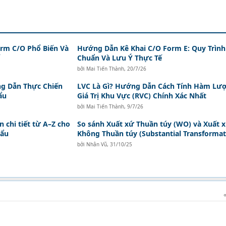
orm C/O Phổ Biến Và
Hướng Dẫn Kê Khai C/O Form E: Quy Trình
Chuẩn Và Lưu Ý Thực Tế
bởi
Mai Tiến Thành
,
20/7/26
ng Dẫn Thực Chiến
LVC Là Gì? Hướng Dẫn Cách Tính Hàm Lư
ẩu
Giá Trị Khu Vực (RVC) Chính Xác Nhất
bởi
Mai Tiến Thành
,
9/7/26
 chi tiết từ A–Z cho
So sánh Xuất xứ Thuần túy (WO) và Xuất 
hẩu
Không Thuần túy (Substantial Transformat
bởi
Nhân Vũ
,
31/10/25