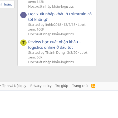
xem: 143K
nh luận.
Học xuất nhập khẩu-logistics
Học xuất nhập khẩu ở Eximtrain có
L
tốt không?
Started by linhle2018
13/7/18
Lượt
xem: 106K
Học xuất nhập khẩu-logistics
Review học xuất nhập khẩu –
T
logistics online ở đâu tốt
Started by Thành Dung
3/3/20
Lượt
xem: 66K
Học xuất nhập khẩu-logistics
 định và Nội quy
Privacy policy
Trợ giúp
Trang chủ
R
S
S