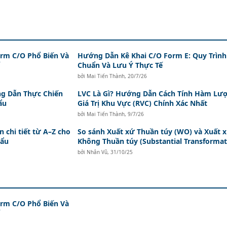
orm C/O Phổ Biến Và
Hướng Dẫn Kê Khai C/O Form E: Quy Trình
Chuẩn Và Lưu Ý Thực Tế
bởi
Mai Tiến Thành
,
20/7/26
ng Dẫn Thực Chiến
LVC Là Gì? Hướng Dẫn Cách Tính Hàm Lư
ẩu
Giá Trị Khu Vực (RVC) Chính Xác Nhất
bởi
Mai Tiến Thành
,
9/7/26
 chi tiết từ A–Z cho
So sánh Xuất xứ Thuần túy (WO) và Xuất 
hẩu
Không Thuần túy (Substantial Transformat
bởi
Nhân Vũ
,
31/10/25
orm C/O Phổ Biến Và