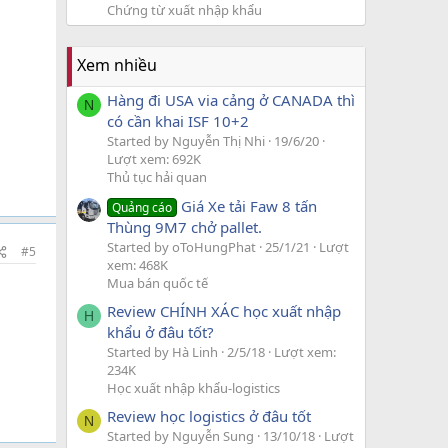
Chứng từ xuất nhập khẩu
Xem nhiều
Hàng đi USA via cảng ở CANADA thì
N
có cần khai ISF 10+2
Started by Nguyễn Thị Nhi
19/6/20
Lượt xem: 692K
Thủ tục hải quan
Giá Xe tải Faw 8 tấn
Quảng cáo
Thùng 9M7 chở pallet.
Started by oToHungPhat
25/1/21
Lượt
#5
xem: 468K
Mua bán quốc tế
Review CHÍNH XÁC học xuất nhập
H
khẩu ở đâu tốt?
Started by Hà Linh
2/5/18
Lượt xem:
234K
Học xuất nhập khẩu-logistics
Review học logistics ở đâu tốt
N
Started by Nguyễn Sung
13/10/18
Lượt