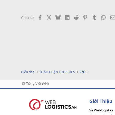
Facebook
X
Bluesky
LinkedIn
Reddit
Pinterest
Tumblr
What
Chia sẻ:
Diễn đàn
THẢO LUẬN LOGISTICS
C/O
Tiếng Việt (VN)
Giới Thiệu
Về Weblogistics