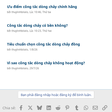
Ưu điểm công tắc dòng chảy chính hãng
bởi
thuylinhbilalo
,
Lúc 10:46, Thứ ba
Công tắc dòng chảy có bền không?
bởi
thuylinhbilalo
,
Lúc 10:23, Thứ hai
Tiêu chuẩn chọn công tắc dòng chảy đồng
bởi
thuylinhbilalo
,
1/8/26
Vì sao công tắc dòng chảy không hoạt động?
bởi
thuylinhbilalo
,
29/7/26
Bạn phải đăng nhập hoặc đăng ký để bình luận.
Facebook
X
Bluesky
LinkedIn
Reddit
Pinterest
Tumblr
WhatsApp
Email
Li
Chia sẻ: