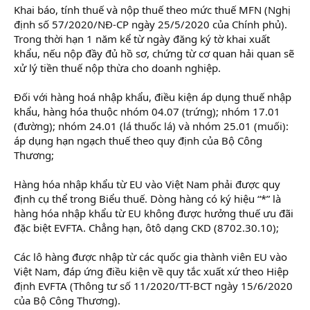
Khai báo, tính thuế và nộp thuế theo mức thuế MFN (Nghị
định số 57/2020/NĐ-CP ngày 25/5/2020 của Chính phủ).
Trong thời hạn 1 năm kể từ ngày đăng ký tờ khai xuất
khẩu, nếu nộp đầy đủ hồ sơ, chứng từ cơ quan hải quan sẽ
xử lý tiền thuế nộp thừa cho doanh nghiệp.
Đối với hàng hoá nhập khẩu, điều kiện áp dụng thuế nhập
khẩu, hàng hóa thuộc nhóm 04.07 (trứng); nhóm 17.01
(đường); nhóm 24.01 (lá thuốc lá) và nhóm 25.01 (muối):
áp dụng hạn ngạch thuế theo quy định của Bộ Công
Thương;
Hàng hóa nhập khẩu từ EU vào Việt Nam phải được quy
định cụ thể trong Biểu thuế. Dòng hàng có ký hiệu “*” là
hàng hóa nhập khẩu từ EU không được hưởng thuế ưu đãi
đặc biệt EVFTA. Chẳng hạn, ôtô dạng CKD (8702.30.10);
Các lô hàng được nhập từ các quốc gia thành viên EU vào
Việt Nam, đáp ứng điều kiện về quy tắc xuất xứ theo Hiệp
định EVFTA (Thông tư số 11/2020/TT-BCT ngày 15/6/2020
của Bộ Công Thương).