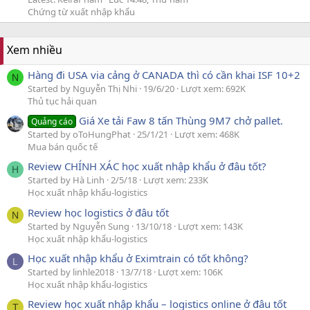
Chứng từ xuất nhập khẩu
Xem nhiều
Hàng đi USA via cảng ở CANADA thì có cần khai ISF 10+2
N
Started by Nguyễn Thị Nhi
19/6/20
Lượt xem: 692K
Thủ tục hải quan
Giá Xe tải Faw 8 tấn Thùng 9M7 chở pallet.
Quảng cáo
Started by oToHungPhat
25/1/21
Lượt xem: 468K
Mua bán quốc tế
Review CHÍNH XÁC học xuất nhập khẩu ở đâu tốt?
H
Started by Hà Linh
2/5/18
Lượt xem: 233K
Học xuất nhập khẩu-logistics
Review học logistics ở đâu tốt
N
Started by Nguyễn Sung
13/10/18
Lượt xem: 143K
Học xuất nhập khẩu-logistics
Học xuất nhập khẩu ở Eximtrain có tốt không?
L
Started by linhle2018
13/7/18
Lượt xem: 106K
Học xuất nhập khẩu-logistics
Review học xuất nhập khẩu – logistics online ở đâu tốt
T