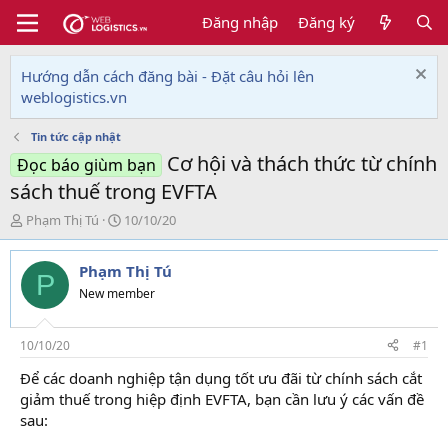
Đăng nhập
Đăng ký
Hướng dẫn cách đăng bài - Đặt câu hỏi lên
weblogistics.vn
Tin tức cập nhật
Cơ hội và thách thức từ chính
Đọc báo giùm bạn
sách thuế trong EVFTA
T
N
Phạm Thị Tú
10/10/20
h
g
r
à
Phạm Thị Tú
e
y
P
a
g
New member
d
ử
s
i
t
10/10/20
#1
a
Để các doanh nghiệp tận dụng tốt ưu đãi từ chính sách cắt
r
giảm thuế trong hiệp định EVFTA, bạn cần lưu ý các vấn đề
t
e
sau:
r