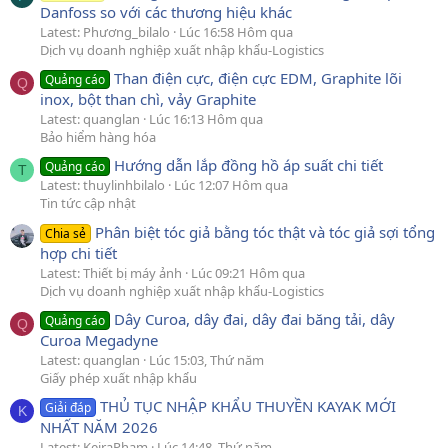
Danfoss so với các thương hiệu khác
Latest: Phương_bilalo
Lúc 16:58 Hôm qua
Dịch vụ doanh nghiệp xuất nhập khẩu-Logistics
Than điện cực, điện cực EDM, Graphite lõi
Quảng cáo
Q
inox, bột than chì, vảy Graphite
Latest: quanglan
Lúc 16:13 Hôm qua
Bảo hiểm hàng hóa
Hướng dẫn lắp đồng hồ áp suất chi tiết
Quảng cáo
T
Latest: thuylinhbilalo
Lúc 12:07 Hôm qua
Tin tức cập nhật
Phân biệt tóc giả bằng tóc thật và tóc giả sợi tổng
Chia sẻ
hợp chi tiết
Latest: Thiết bị máy ảnh
Lúc 09:21 Hôm qua
Dịch vụ doanh nghiệp xuất nhập khẩu-Logistics
Dây Curoa, dây đai, dây đai băng tải, dây
Quảng cáo
Q
Curoa Megadyne
Latest: quanglan
Lúc 15:03, Thứ năm
Giấy phép xuất nhập khẩu
THỦ TỤC NHẬP KHẨU THUYỀN KAYAK MỚI
Giải đáp
K
NHẤT NĂM 2026
Latest: KeiraPham
Lúc 14:48, Thứ năm