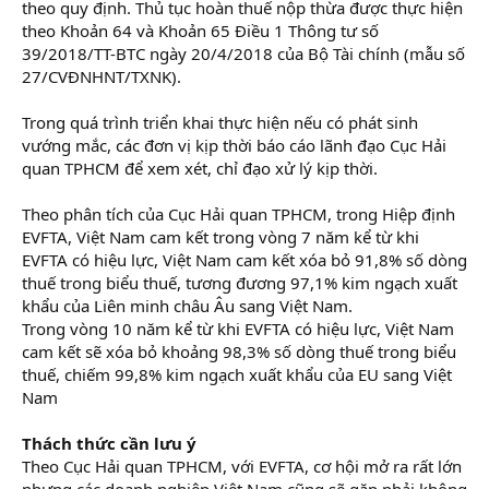
theo quy định. Thủ tục hoàn thuế nộp thừa được thực hiện
theo Khoản 64 và Khoản 65 Điều 1 Thông tư số
39/2018/TT-BTC ngày 20/4/2018 của Bộ Tài chính (mẫu số
27/CVĐNHNT/TXNK).
Trong quá trình triển khai thực hiện nếu có phát sinh
vướng mắc, các đơn vị kịp thời báo cáo lãnh đạo Cục Hải
quan TPHCM để xem xét, chỉ đạo xử lý kịp thời.
Theo phân tích của Cục Hải quan TPHCM, trong Hiệp định
EVFTA, Việt Nam cam kết trong vòng 7 năm kể từ khi
EVFTA có hiệu lực, Việt Nam cam kết xóa bỏ 91,8% số dòng
thuế trong biểu thuế, tương đương 97,1% kim ngạch xuất
khẩu của Liên minh châu Âu sang Việt Nam.
Trong vòng 10 năm kể từ khi EVFTA có hiệu lực, Việt Nam
cam kết sẽ xóa bỏ khoảng 98,3% số dòng thuế trong biểu
thuế, chiếm 99,8% kim ngạch xuất khẩu của EU sang Việt
Nam
Thách thức cần lưu ý
Theo Cục Hải quan TPHCM, với EVFTA, cơ hội mở ra rất lớn
nhưng các doanh nghiệp Việt Nam cũng sẽ gặp phải không