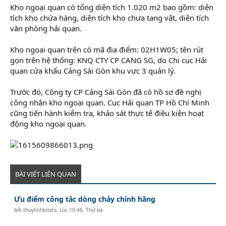
Kho ngoại quan có tổng diện tích 1.020 m2 bao gồm: diện
tích kho chứa hàng, diện tích kho chưa tang vật, diện tích
văn phòng hải quan.
Kho ngoại quan trên có mã địa điểm: 02H1W05; tên rút
gọn trên hệ thống: KNQ CTY CP CANG SG, do Chi cục Hải
quan cửa khẩu Cảng Sài Gòn khu vực 3 quản lý.
Trước đó, Công ty CP Cảng Sài Gòn đã có hồ sơ đề nghị
công nhận kho ngoại quan. Cục Hải quan TP Hồ Chí Minh
cũng tiến hành kiểm tra, khảo sát thực tế điều kiện hoạt
động kho ngoại quan.
BÀI VIẾT LIÊN QUAN
Ưu điểm công tắc dòng chảy chính hãng
bởi
thuylinhbilalo
,
Lúc 10:46, Thứ ba