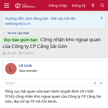
Đăng nhập
Đăng ký
Hướng dẫn cách đăng bài - Đặt câu hỏi lên
weblogistics.vn
Tin tức cập nhật
Công nhận kho ngoại quan
Đọc báo giùm bạn
của Công ty CP Cảng Sài Gòn
T
N
Lê Linh
13/3/21
h
g
r
à
Lê Linh
e
y
L
a
g
New member
d
ử
s
i
t
13/3/21
#1
a
Tổng cục Hải quan vừa ban hành Quyết định 591/QĐ-
r
TCHQ công nhận kho ngoại quan của Công ty CP Cảng Sài
t
e
Gòn, địa chỉ tại TP Hồ Chí Minh.
r