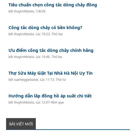
Tiêu chuẩn chọn công tắc dòng chảy đồng
bởi
thuylinhbilalo
,
1/8/26
Công tắc dòng chảy có bền không?
bởi
thuylinhbilalo
,
Lúc 10:23, Thứ hai
Ưu điểm công tắc dòng chảy chính hãng
bởi
thuylinhbilalo
,
Lúc 10:46, Thứ ba
Thợ Sửa Máy Giặt Tại Nhà Hà Nội Uy Tín
bởi
suamaygiatsalat
,
Lúc 11:13, Thứ tư
Hướng dẫn lắp đồng hồ áp suất chi tiết
bởi
thuylinhbilalo
,
Lúc 12:07 Hôm qua
BÀI VIẾT MỚI