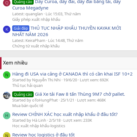
Dây Curoa, dây đai, dây đai băng tải, dây
Quảng cáo
Q
Curoa Megadyne
Latest: quanglan
Lúc 15:03, Thứ năm
Giấy phép xuất nhập khẩu
THỦ TỤC NHẬP KHẨU THUYỀN KAYAK MỚI
Giải đáp
K
NHẤT NĂM 2026
Latest: KeiraPham
Lúc 14:48, Thứ năm
Chứng từ xuất nhập khẩu
Xem nhiều
Hàng đi USA via cảng ở CANADA thì có cần khai ISF 10+2
N
Started by Nguyễn Thị Nhi
19/6/20
Lượt xem: 692K
Thủ tục hải quan
Giá Xe tải Faw 8 tấn Thùng 9M7 chở pallet.
Quảng cáo
Started by oToHungPhat
25/1/21
Lượt xem: 468K
Mua bán quốc tế
Review CHÍNH XÁC học xuất nhập khẩu ở đâu tốt?
H
Started by Hà Linh
2/5/18
Lượt xem: 233K
Học xuất nhập khẩu-logistics
Review học logistics ở đâu tốt
N