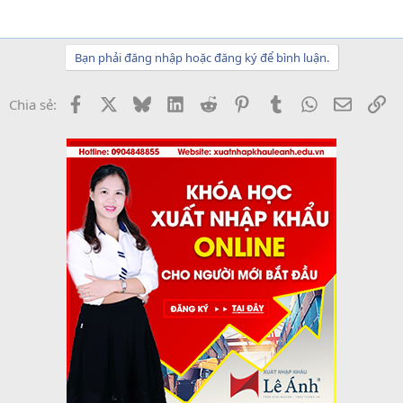
Bạn phải đăng nhập hoặc đăng ký để bình luận.
Facebook
X
Bluesky
LinkedIn
Reddit
Pinterest
Tumblr
WhatsApp
Email
Li
Chia sẻ: