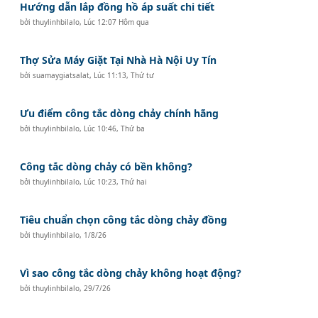
Hướng dẫn lắp đồng hồ áp suất chi tiết
bởi
thuylinhbilalo
,
Lúc 12:07 Hôm qua
Thợ Sửa Máy Giặt Tại Nhà Hà Nội Uy Tín
bởi
suamaygiatsalat
,
Lúc 11:13, Thứ tư
Ưu điểm công tắc dòng chảy chính hãng
bởi
thuylinhbilalo
,
Lúc 10:46, Thứ ba
Công tắc dòng chảy có bền không?
bởi
thuylinhbilalo
,
Lúc 10:23, Thứ hai
Tiêu chuẩn chọn công tắc dòng chảy đồng
bởi
thuylinhbilalo
,
1/8/26
Vì sao công tắc dòng chảy không hoạt động?
bởi
thuylinhbilalo
,
29/7/26