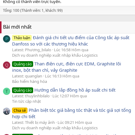
Không có thành viên trực tuyến.
Tổng: 100 (Thành viên: 1, khách: 99)
Bài mới nhất
Đánh giá chi tiết ưu điểm của Công tắc áp suất
Thảo luận
P
Danfoss so với các thương hiệu khác
Latest: Phương_bilalo
Lúc 16:58 Hôm qua
Dịch vụ doanh nghiệp xuất nhập khẩu-Logistics
Than điện cực, điện cực EDM, Graphite lõi
Quảng cáo
Q
inox, bột than chì, vảy Graphite
Latest: quanglan
Lúc 16:13 Hôm qua
Bảo hiểm hàng hóa
Hướng dẫn lắp đồng hồ áp suất chi tiết
Quảng cáo
T
Latest: thuylinhbilalo
Lúc 12:07 Hôm qua
Tin tức cập nhật
Phân biệt tóc giả bằng tóc thật và tóc giả sợi tổng
Chia sẻ
hợp chi tiết
Latest: Thiết bị máy ảnh
Lúc 09:21 Hôm qua
Dịch vụ doanh nghiệp xuất nhập khẩu-Logistics