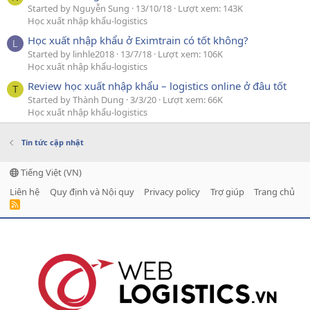
Started by Nguyễn Sung
13/10/18
Lượt xem: 143K
Học xuất nhập khẩu-logistics
Học xuất nhập khẩu ở Eximtrain có tốt không?
L
Started by linhle2018
13/7/18
Lượt xem: 106K
Học xuất nhập khẩu-logistics
Review học xuất nhập khẩu – logistics online ở đâu tốt
T
Started by Thành Dung
3/3/20
Lượt xem: 66K
Học xuất nhập khẩu-logistics
Tin tức cập nhật
Tiếng Việt (VN)
Liên hệ
Quy định và Nội quy
Privacy policy
Trợ giúp
Trang chủ
R
S
S