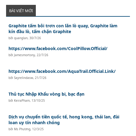
BÀI VIẾT MỚI
Graphite tấm bôi trơn con lăn lò quay, Graphite làm
kín đầu lò, tấm chặn Graphite
bởi
quanglan
,
30/7/26
https://www.facebook.com/CoolPillow.Official/
bởi
Jamesmortony
,
22/7/26
https://www.facebook.com/AquaTrail.Official.Link/
bởi
Sayrelindasw
,
21/7/26
Thủ tục Nhập Khẩu vòng bi, bạc đạn
bởi
KeiraPham
,
13/10/25
Dịch vụ chuyển tiền quốc tế, hong kong, thái lan, đài
loan uy tín nhanh chóng
bởi
Ms Phương
,
12/3/25