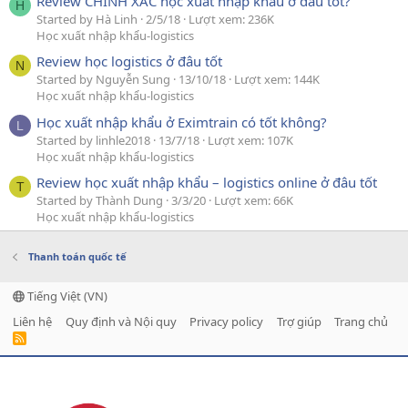
Review CHÍNH XÁC học xuất nhập khẩu ở đâu tốt?
H
Started by Hà Linh
2/5/18
Lượt xem: 236K
Học xuất nhập khẩu-logistics
Review học logistics ở đâu tốt
N
Started by Nguyễn Sung
13/10/18
Lượt xem: 144K
Học xuất nhập khẩu-logistics
Học xuất nhập khẩu ở Eximtrain có tốt không?
L
Started by linhle2018
13/7/18
Lượt xem: 107K
Học xuất nhập khẩu-logistics
Review học xuất nhập khẩu – logistics online ở đâu tốt
T
Started by Thành Dung
3/3/20
Lượt xem: 66K
Học xuất nhập khẩu-logistics
Thanh toán quốc tế
Tiếng Việt (VN)
Liên hệ
Quy định và Nội quy
Privacy policy
Trợ giúp
Trang chủ
R
S
S