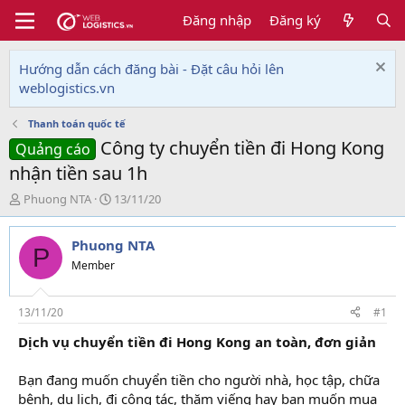
Đăng nhập
Đăng ký
Hướng dẫn cách đăng bài - Đặt câu hỏi lên
weblogistics.vn
Thanh toán quốc tế
Công ty chuyển tiền đi Hong Kong
Quảng cáo
nhận tiền sau 1h
T
N
Phuong NTA
13/11/20
h
g
r
à
Phuong NTA
e
y
P
a
g
Member
d
ử
s
i
t
13/11/20
#1
a
Dịch vụ chuyển tiền đi Hong Kong an toàn, đơn giản
r
t
e
Bạn đang muốn chuyển tiền cho người nhà, học tập, chữa
r
bệnh, du lịch, đi công tác, thăm viếng hay bạn muốn mua