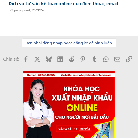
Dịch vụ tư vấn kế toán online qua điện thoại, email
bởi
pumapaint
,
26/9/24
Bạn phải đăng nhập hoặc đăng ký để bình luận.
Facebook
X
Bluesky
LinkedIn
Reddit
Pinterest
Tumblr
WhatsApp
Email
Li
Chia sẻ: