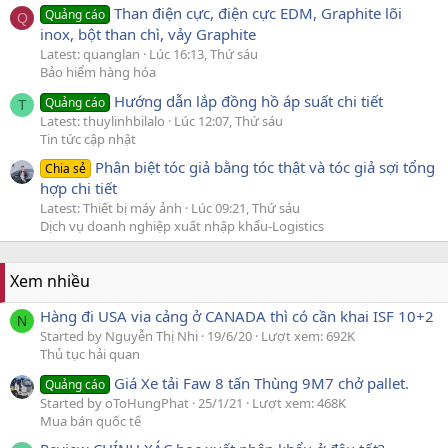
Than điện cực, điện cực EDM, Graphite lõi
Quảng cáo
Q
inox, bột than chì, vảy Graphite
Latest: quanglan
Lúc 16:13, Thứ sáu
Bảo hiểm hàng hóa
Hướng dẫn lắp đồng hồ áp suất chi tiết
Quảng cáo
T
Latest: thuylinhbilalo
Lúc 12:07, Thứ sáu
Tin tức cập nhật
Phân biệt tóc giả bằng tóc thật và tóc giả sợi tổng
Chia sẻ
hợp chi tiết
Latest: Thiết bị máy ảnh
Lúc 09:21, Thứ sáu
Dịch vụ doanh nghiệp xuất nhập khẩu-Logistics
Xem nhiều
Hàng đi USA via cảng ở CANADA thì có cần khai ISF 10+2
N
Started by Nguyễn Thị Nhi
19/6/20
Lượt xem: 692K
Thủ tục hải quan
Giá Xe tải Faw 8 tấn Thùng 9M7 chở pallet.
Quảng cáo
Started by oToHungPhat
25/1/21
Lượt xem: 468K
Mua bán quốc tế