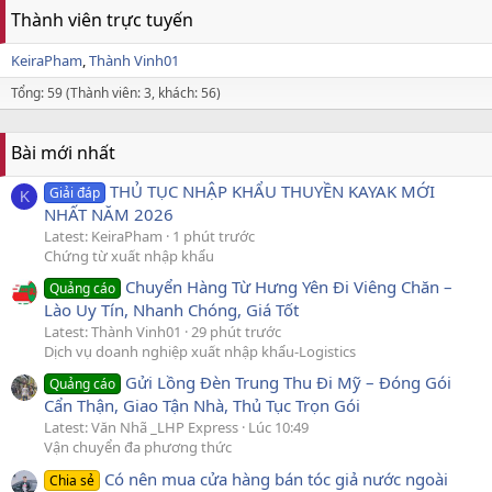
Thành viên trực tuyến
KeiraPham
Thành Vinh01
Tổng: 59 (Thành viên: 3, khách: 56)
Bài mới nhất
THỦ TỤC NHẬP KHẨU THUYỀN KAYAK MỚI
Giải đáp
K
NHẤT NĂM 2026
Latest: KeiraPham
1 phút trước
Chứng từ xuất nhập khẩu
Chuyển Hàng Từ Hưng Yên Đi Viêng Chăn –
Quảng cáo
Lào Uy Tín, Nhanh Chóng, Giá Tốt
Latest: Thành Vinh01
29 phút trước
Dịch vụ doanh nghiệp xuất nhập khẩu-Logistics
Gửi Lồng Đèn Trung Thu Đi Mỹ – Đóng Gói
Quảng cáo
Cẩn Thận, Giao Tận Nhà, Thủ Tục Trọn Gói
Latest: Văn Nhã _LHP Express
Lúc 10:49
Vận chuyển đa phương thức
Có nên mua cửa hàng bán tóc giả nước ngoài
Chia sẻ