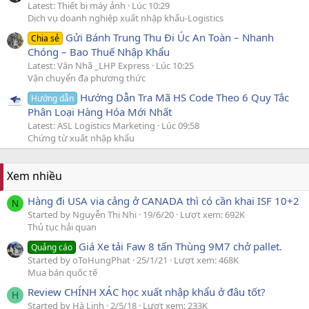
Latest: Thiết bị máy ảnh
Lúc 10:29
Dịch vụ doanh nghiệp xuất nhập khẩu-Logistics
Gửi Bánh Trung Thu Đi Úc An Toàn – Nhanh
Chia sẻ
Chóng – Bao Thuế Nhập Khẩu
Latest: Văn Nhã _LHP Express
Lúc 10:25
Vận chuyển đa phương thức
Hướng Dẫn Tra Mã HS Code Theo 6 Quy Tắc
Hướng dẫn
Phân Loại Hàng Hóa Mới Nhất
Latest: ASL Logistics Marketing
Lúc 09:58
Chứng từ xuất nhập khẩu
Xem nhiều
Hàng đi USA via cảng ở CANADA thì có cần khai ISF 10+2
N
Started by Nguyễn Thị Nhi
19/6/20
Lượt xem: 692K
Thủ tục hải quan
Giá Xe tải Faw 8 tấn Thùng 9M7 chở pallet.
Quảng cáo
Started by oToHungPhat
25/1/21
Lượt xem: 468K
Mua bán quốc tế
Review CHÍNH XÁC học xuất nhập khẩu ở đâu tốt?
H
Started by Hà Linh
2/5/18
Lượt xem: 233K