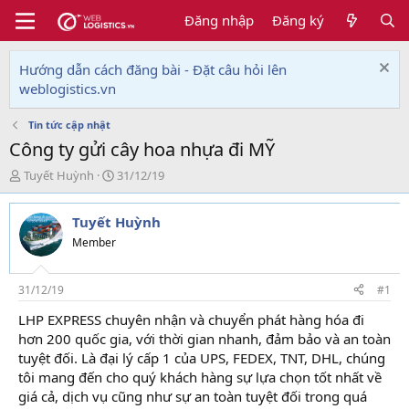
Đăng nhập
Đăng ký
Hướng dẫn cách đăng bài - Đặt câu hỏi lên
weblogistics.vn
Tin tức cập nhật
Công ty gửi cây hoa nhựa đi MỸ
T
N
Tuyết Huỳnh
31/12/19
h
g
r
à
Tuyết Huỳnh
e
y
a
g
Member
d
ử
s
i
t
31/12/19
#1
a
LHP EXPRESS chuyên nhận và chuyển phát hàng hóa đi
r
hơn 200 quốc gia, với thời gian nhanh, đảm bảo và an toàn
t
e
tuyệt đối. Là đại lý cấp 1 của UPS, FEDEX, TNT, DHL, chúng
r
tôi mang đến cho quý khách hàng sự lựa chọn tốt nhất về
giá cả, dịch vụ cũng như sự an toàn tuyệt đối trong quá