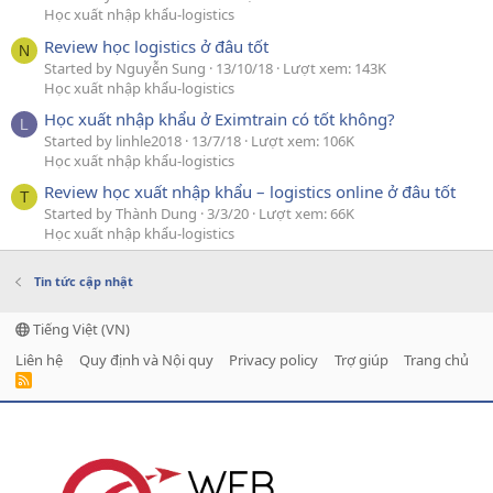
Học xuất nhập khẩu-logistics
Review học logistics ở đâu tốt
N
Started by Nguyễn Sung
13/10/18
Lượt xem: 143K
Học xuất nhập khẩu-logistics
Học xuất nhập khẩu ở Eximtrain có tốt không?
L
Started by linhle2018
13/7/18
Lượt xem: 106K
Học xuất nhập khẩu-logistics
Review học xuất nhập khẩu – logistics online ở đâu tốt
T
Started by Thành Dung
3/3/20
Lượt xem: 66K
Học xuất nhập khẩu-logistics
Tin tức cập nhật
Tiếng Việt (VN)
Liên hệ
Quy định và Nội quy
Privacy policy
Trợ giúp
Trang chủ
R
S
S