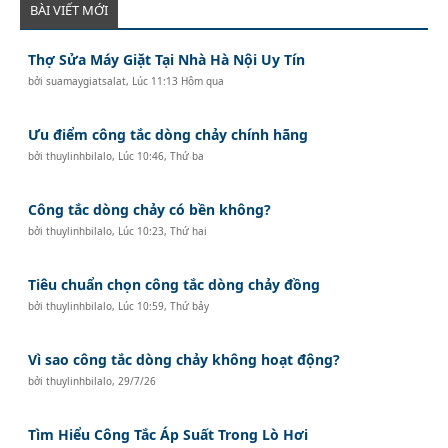
BÀI VIẾT MỚI
Thợ Sửa Máy Giặt Tại Nhà Hà Nội Uy Tín
bởi
suamaygiatsalat
,
Lúc 11:13 Hôm qua
Ưu điểm công tắc dòng chảy chính hãng
bởi
thuylinhbilalo
,
Lúc 10:46, Thứ ba
Công tắc dòng chảy có bền không?
bởi
thuylinhbilalo
,
Lúc 10:23, Thứ hai
Tiêu chuẩn chọn công tắc dòng chảy đồng
bởi
thuylinhbilalo
,
Lúc 10:59, Thứ bảy
Vì sao công tắc dòng chảy không hoạt động?
bởi
thuylinhbilalo
,
29/7/26
Tìm Hiểu Công Tắc Áp Suất Trong Lò Hơi