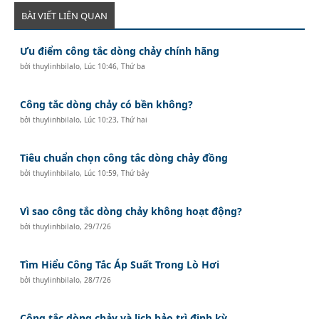
BÀI VIẾT LIÊN QUAN
Ưu điểm công tắc dòng chảy chính hãng
bởi
thuylinhbilalo
,
Lúc 10:46, Thứ ba
Công tắc dòng chảy có bền không?
bởi
thuylinhbilalo
,
Lúc 10:23, Thứ hai
Tiêu chuẩn chọn công tắc dòng chảy đồng
bởi
thuylinhbilalo
,
Lúc 10:59, Thứ bảy
Vì sao công tắc dòng chảy không hoạt động?
bởi
thuylinhbilalo
,
29/7/26
Tìm Hiểu Công Tắc Áp Suất Trong Lò Hơi
bởi
thuylinhbilalo
,
28/7/26
Công tắc dòng chảy và lịch bảo trì định kỳ