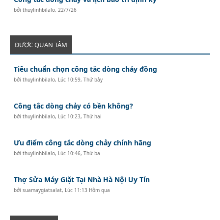
bởi
thuylinhbilalo
,
22/7/26
ĐƯỢC QUAN TÂM
Tiêu chuẩn chọn công tắc dòng chảy đồng
bởi
thuylinhbilalo
,
Lúc 10:59, Thứ bảy
Công tắc dòng chảy có bền không?
bởi
thuylinhbilalo
,
Lúc 10:23, Thứ hai
Ưu điểm công tắc dòng chảy chính hãng
bởi
thuylinhbilalo
,
Lúc 10:46, Thứ ba
Thợ Sửa Máy Giặt Tại Nhà Hà Nội Uy Tín
bởi
suamaygiatsalat
,
Lúc 11:13 Hôm qua