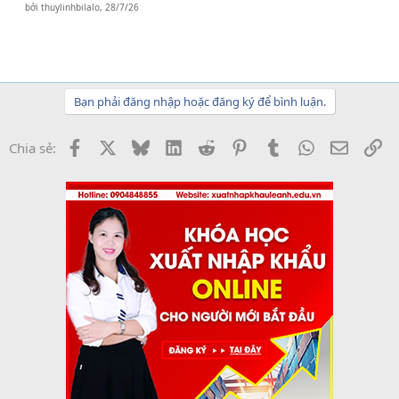
bởi
thuylinhbilalo
,
28/7/26
Bạn phải đăng nhập hoặc đăng ký để bình luận.
Facebook
X
Bluesky
LinkedIn
Reddit
Pinterest
Tumblr
WhatsApp
Email
Li
Chia sẻ: