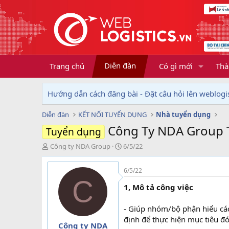
Diễn đàn
Trang chủ
Có gì mới
Thà
Hướng dẫn cách đăng bài - Đặt câu hỏi lên weblogis
Diễn đàn
KẾT NỐI TUYỂN DỤNG
Nhà tuyển dụng
Công Ty NDA Group T
Tuyển dụng
T
N
Công ty NDA Group
6/5/22
h
g
r
à
6/5/22
e
y
C
a
g
1, Mô tả công việc
d
ử
s
i
- Giúp nhóm/bộ phận hiểu các
t
định để thực hiện mục tiêu đó
a
Công ty NDA
r