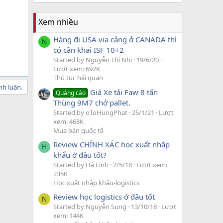
Xem nhiều
Hàng đi USA via cảng ở CANADA thì
N
có cần khai ISF 10+2
Started by Nguyễn Thị Nhi
19/6/20
Lượt xem: 692K
Thủ tục hải quan
nh luận.
Giá Xe tải Faw 8 tấn
Quảng cáo
Thùng 9M7 chở pallet.
Started by oToHungPhat
25/1/21
Lượt
xem: 468K
Mua bán quốc tế
Review CHÍNH XÁC học xuất nhập
H
khẩu ở đâu tốt?
Started by Hà Linh
2/5/18
Lượt xem:
235K
Học xuất nhập khẩu-logistics
Review học logistics ở đâu tốt
N
Started by Nguyễn Sung
13/10/18
Lượt
xem: 144K