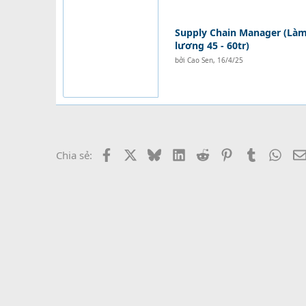
Supply Chain Manager (Làm 
lương 45 - 60tr)
bởi
Cao Sen
,
16/4/25
Facebook
X
Bluesky
LinkedIn
Reddit
Pinterest
Tumblr
What
Chia sẻ: