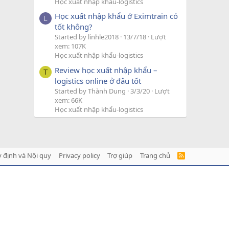
Học xuất nhập khẩu-logistics
Học xuất nhập khẩu ở Eximtrain có
L
tốt không?
Started by linhle2018
13/7/18
Lượt
xem: 107K
Học xuất nhập khẩu-logistics
Review học xuất nhập khẩu –
T
logistics online ở đâu tốt
Started by Thành Dung
3/3/20
Lượt
xem: 66K
Học xuất nhập khẩu-logistics
 định và Nội quy
Privacy policy
Trợ giúp
Trang chủ
R
S
S