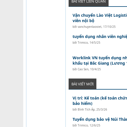
BÀI VIẾT LIÊN QUAN
Vận chuyển Lào Việt Logist
viên nội bộ
bởi
vanchuyenlaoviet
,
17/10/25
tuyển dụng nhân viên nghi
bởi
Trimico
,
14/5/25
Worklink VN tuyển dụng nh
khẩu tại Bắc Giang (Lương 1
bởi
Cao Sen
,
10/4/25
BÀI VIẾT MỚI
Vị trí: Kế toán (kế toán ch
bảo hiểm)
bởi
Bình Tích Áp
,
25/3/26
Tuyển dụng bảo vệ Núi Thà
bởi
Trimico
,
12/6/25