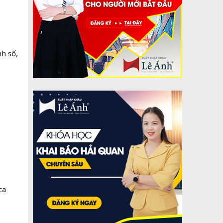
nh số,
ca