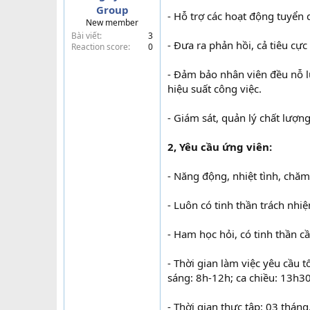
Group
t
- Hỗ trợ các hoạt động tuyển 
New member
e
Bài viết
3
r
- Đưa ra phản hồi, cả tiêu cự
Reaction score
0
- Đảm bảo nhân viên đều nỗ l
hiệu suất công việc.
- Giám sát, quản lý chất lượn
2, Yêu cầu ứng viên:
- Năng động, nhiệt tình, chăm 
- Luôn có tinh thần trách nhi
- Ham học hỏi, có tinh thần cầ
- Thời gian làm việc yêu cầu t
sáng: 8h-12h; ca chiều: 13h30
- Thời gian thực tập: 03 tháng