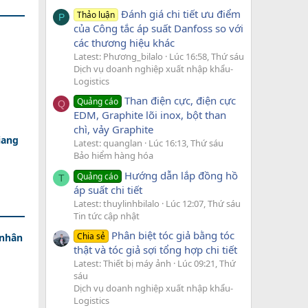
Đánh giá chi tiết ưu điểm
Thảo luận
P
của Công tắc áp suất Danfoss so với
các thương hiệu khác
Latest: Phương_bilalo
Lúc 16:58, Thứ sáu
Dịch vụ doanh nghiệp xuất nhập khẩu-
Logistics
Than điện cực, điện cực
Quảng cáo
Q
EDM, Graphite lõi inox, bột than
chì, vảy Graphite
iang
Latest: quanglan
Lúc 16:13, Thứ sáu
Bảo hiểm hàng hóa
Hướng dẫn lắp đồng hồ
Quảng cáo
T
áp suất chi tiết
Latest: thuylinhbilalo
Lúc 12:07, Thứ sáu
Tin tức cập nhật
Phân biệt tóc giả bằng tóc
Chia sẻ
 nhân
thật và tóc giả sợi tổng hợp chi tiết
Latest: Thiết bị máy ảnh
Lúc 09:21, Thứ
sáu
Dịch vụ doanh nghiệp xuất nhập khẩu-
Logistics