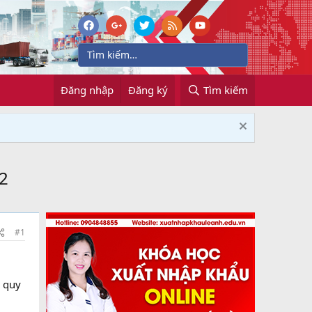
Đăng nhập
Đăng ký
Tìm kiếm
2
#1
, quy