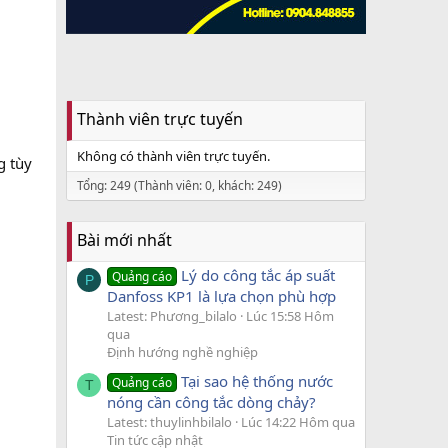
Thành viên trực tuyến
Không có thành viên trực tuyến.
g tùy
Tổng: 249 (Thành viên: 0, khách: 249)
Bài mới nhất
Lý do công tắc áp suất
Quảng cáo
P
Danfoss KP1 là lựa chọn phù hợp
Latest: Phương_bilalo
Lúc 15:58 Hôm
qua
Định hướng nghề nghiệp
Tại sao hệ thống nước
Quảng cáo
T
nóng cần công tắc dòng chảy?
Latest: thuylinhbilalo
Lúc 14:22 Hôm qua
Tin tức cập nhật