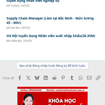
tuyển dụng nhân viên nghiệp vụ
bởi
Trimico
,
14/5/25
Supply Chain Manager (Làm tại Bắc Ninh - Mức lương
45 - 60tr)
bởi
Cao Sen
,
16/4/25
Hà Nội tuyển dụng Nhân viên xuất nhập khẩu(28-35M)
bởi
Châm Bùi
,
10/4/25
Bạn phải đăng nhập hoặc đăng ký để bình luận.
Facebook
X
Bluesky
LinkedIn
Reddit
Pinterest
Tumblr
WhatsApp
Email
Li
Chia sẻ: