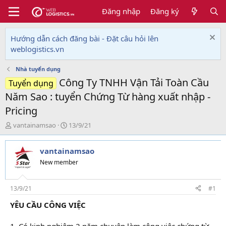
Đăng nhập
Đăng ký
Hướng dẫn cách đăng bài - Đặt câu hỏi lên
weblogistics.vn
Nhà tuyển dụng
Công Ty TNHH Vận Tải Toàn Cầu
Tuyển dụng
Năm Sao : tuyển Chứng Từ hàng xuất nhập -
Pricing
T
N
vantainamsao
13/9/21
h
g
r
à
vantainamsao
e
y
a
g
New member
d
ử
s
i
t
13/9/21
#1
a
YÊU CẦU CÔNG VIỆC
r
t
e
1. Có kinh nghiệm 2 năm chuyên làm công việc chứng từ