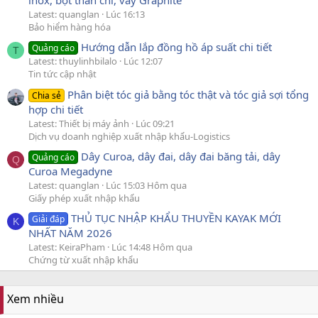
inox, bột than chì, vảy Graphite
Latest: quanglan
Lúc 16:13
Bảo hiểm hàng hóa
Hướng dẫn lắp đồng hồ áp suất chi tiết
Quảng cáo
T
Latest: thuylinhbilalo
Lúc 12:07
Tin tức cập nhật
Phân biệt tóc giả bằng tóc thật và tóc giả sợi tổng
Chia sẻ
hợp chi tiết
Latest: Thiết bị máy ảnh
Lúc 09:21
Dịch vụ doanh nghiệp xuất nhập khẩu-Logistics
Dây Curoa, dây đai, dây đai băng tải, dây
Quảng cáo
Q
Curoa Megadyne
Latest: quanglan
Lúc 15:03 Hôm qua
Giấy phép xuất nhập khẩu
THỦ TỤC NHẬP KHẨU THUYỀN KAYAK MỚI
Giải đáp
K
NHẤT NĂM 2026
Latest: KeiraPham
Lúc 14:48 Hôm qua
Chứng từ xuất nhập khẩu
Xem nhiều