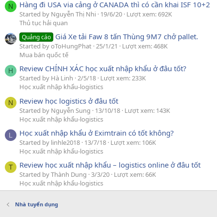
Hàng đi USA via cảng ở CANADA thì có cần khai ISF 10+2
N
Started by Nguyễn Thị Nhi
19/6/20
Lượt xem: 692K
Thủ tục hải quan
Giá Xe tải Faw 8 tấn Thùng 9M7 chở pallet.
Quảng cáo
Started by oToHungPhat
25/1/21
Lượt xem: 468K
Mua bán quốc tế
Review CHÍNH XÁC học xuất nhập khẩu ở đâu tốt?
H
Started by Hà Linh
2/5/18
Lượt xem: 233K
Học xuất nhập khẩu-logistics
Review học logistics ở đâu tốt
N
Started by Nguyễn Sung
13/10/18
Lượt xem: 143K
Học xuất nhập khẩu-logistics
Học xuất nhập khẩu ở Eximtrain có tốt không?
L
Started by linhle2018
13/7/18
Lượt xem: 106K
Học xuất nhập khẩu-logistics
Review học xuất nhập khẩu – logistics online ở đâu tốt
T
Started by Thành Dung
3/3/20
Lượt xem: 66K
Học xuất nhập khẩu-logistics
Nhà tuyển dụng