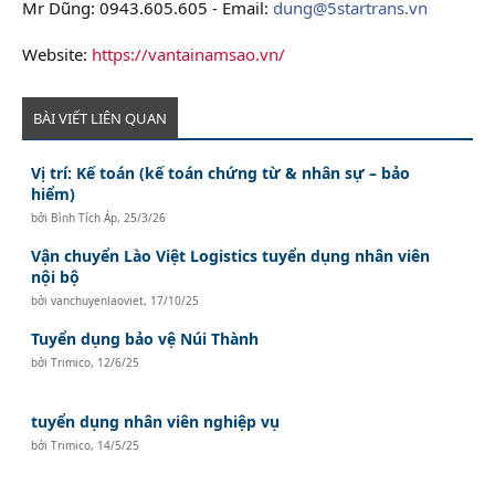
Mr Dũng: 0943.605.605 - Email:
dung@5startrans.vn
Website:
https://vantainamsao.vn/
BÀI VIẾT LIÊN QUAN
Vị trí: Kế toán (kế toán chứng từ & nhân sự – bảo
hiểm)
bởi
Bình Tích Áp
,
25/3/26
Vận chuyển Lào Việt Logistics tuyển dụng nhân viên
nội bộ
bởi
vanchuyenlaoviet
,
17/10/25
Tuyển dụng bảo vệ Núi Thành
bởi
Trimico
,
12/6/25
tuyển dụng nhân viên nghiệp vụ
bởi
Trimico
,
14/5/25