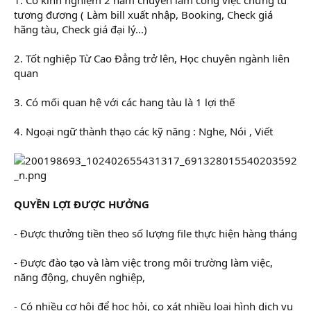
r
tương đương ( Làm bill xuất nhập, Booking, Check giá
hãng tàu, Check giá đại lý...)
2. Tốt nghiệp Từ Cao Đẳng trở lên, Học chuyên ngành liên
quan
3. Có mối quan hệ với các hang tàu là 1 lợi thế
4. Ngoại ngữ thành thạo các kỹ năng : Nghe, Nói , Viết
QUYỀN LỢI ĐƯỢC HƯỞNG
- Được thưởng tiền theo số lượng file thực hiện hàng tháng
- Được đào tạo và làm việc trong môi trường làm việc,
năng động, chuyên nghiệp,
- Có nhiều cơ hội để học hỏi, cọ xát nhiều loai hình dịch vụ