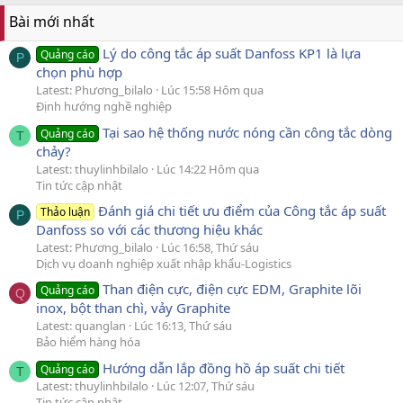
Bài mới nhất
Lý do công tắc áp suất Danfoss KP1 là lựa
Quảng cáo
P
chọn phù hợp
Latest: Phương_bilalo
Lúc 15:58 Hôm qua
Định hướng nghề nghiệp
Tại sao hệ thống nước nóng cần công tắc dòng
Quảng cáo
T
chảy?
Latest: thuylinhbilalo
Lúc 14:22 Hôm qua
Tin tức cập nhật
Đánh giá chi tiết ưu điểm của Công tắc áp suất
Thảo luận
P
Danfoss so với các thương hiệu khác
Latest: Phương_bilalo
Lúc 16:58, Thứ sáu
Dịch vụ doanh nghiệp xuất nhập khẩu-Logistics
Than điện cực, điện cực EDM, Graphite lõi
Quảng cáo
Q
inox, bột than chì, vảy Graphite
Latest: quanglan
Lúc 16:13, Thứ sáu
Bảo hiểm hàng hóa
Hướng dẫn lắp đồng hồ áp suất chi tiết
Quảng cáo
T
Latest: thuylinhbilalo
Lúc 12:07, Thứ sáu
Tin tức cập nhật