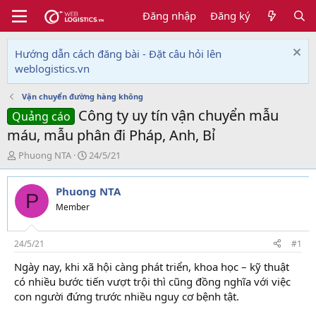
Đăng nhập
Đăng ký
Hướng dẫn cách đăng bài - Đặt câu hỏi lên
weblogistics.vn
Vận chuyển đường hàng không
Công ty uy tín vận chuyển mẫu
Quảng cáo
máu, mẫu phân đi Pháp, Anh, Bỉ
T
N
Phuong NTA
24/5/21
h
g
r
à
Phuong NTA
e
y
P
a
g
Member
d
ử
s
i
t
24/5/21
#1
a
Ngày nay, khi xã hội càng phát triển, khoa học – kỹ thuật
r
có nhiều bước tiến vượt trội thì cũng đồng nghĩa với việc
t
e
con người đứng trước nhiều nguy cơ bệnh tật.
r