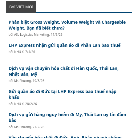
BÀI VIẾT MỚI
Phân biệt Gross Weight, Volume Weight và Chargeable
Weight. Bạn đã biết chưa?
bởi
ASL Logistics Marketing
,
11/5/26
LHP Express nhận gửi quần áo đi Phần Lan bao thuế
bởi
NHU Y
,
7/4/26
Dịch vụ vận chuyển hóa chất đi Hàn Quốc, Thái Lan,
Nhật Bản, Mỹ
bởi
Ms Phương
,
19/3/26
Gửi quần áo đi Đức tại LHP Express bao thuế nhập
khẩu
bởi
NHU Y
,
28/2/26
Dịch vụ gửi hàng nguy hiểm đi Mỹ, Thái Lan uy tín đảm
bảo
bởi
Ms Phương
,
27/2/26
Vận chuyển hóa chất đi Đức, Anh, Pháp nhanh chóng