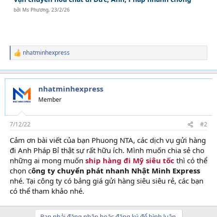
bởi
Ms Phương
,
23/2/26
nhatminhexpress
R
e
a
c
t
nhatminhexpress
i
Member
o
n
s
7/12/22
#2
:
Cảm ơn bài viết của bạn Phuong NTA, các dịch vụ gửi hàng
đi Anh Pháp Bỉ thật sự rất hữu ích. Mình muốn chia sẻ cho
những ai mong muốn
ship hàng đi Mỹ siêu tốc
thì có thể
chọn c
ông ty chuyển phát nhanh Nhật Minh Express
nhé. Tại công ty có bảng giá gửi hàng siêu siêu rẻ, các bạn
có thể tham khảo nhé.
Bạn phải đăng nhập hoặc đăng ký để bình luận.