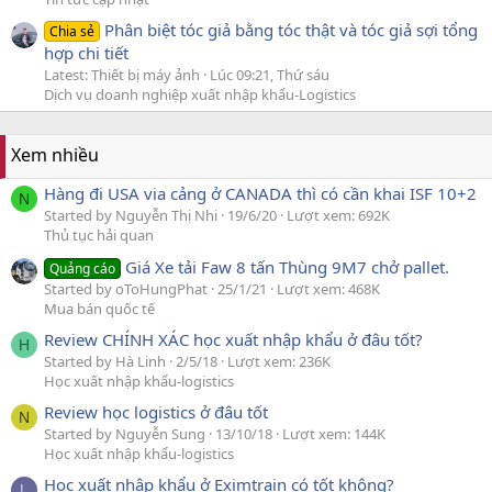
Phân biệt tóc giả bằng tóc thật và tóc giả sợi tổng
Chia sẻ
hợp chi tiết
Latest: Thiết bị máy ảnh
Lúc 09:21, Thứ sáu
Dịch vụ doanh nghiệp xuất nhập khẩu-Logistics
Xem nhiều
Hàng đi USA via cảng ở CANADA thì có cần khai ISF 10+2
N
Started by Nguyễn Thị Nhi
19/6/20
Lượt xem: 692K
Thủ tục hải quan
Giá Xe tải Faw 8 tấn Thùng 9M7 chở pallet.
Quảng cáo
Started by oToHungPhat
25/1/21
Lượt xem: 468K
Mua bán quốc tế
Review CHÍNH XÁC học xuất nhập khẩu ở đâu tốt?
H
Started by Hà Linh
2/5/18
Lượt xem: 236K
Học xuất nhập khẩu-logistics
Review học logistics ở đâu tốt
N
Started by Nguyễn Sung
13/10/18
Lượt xem: 144K
Học xuất nhập khẩu-logistics
Học xuất nhập khẩu ở Eximtrain có tốt không?
L