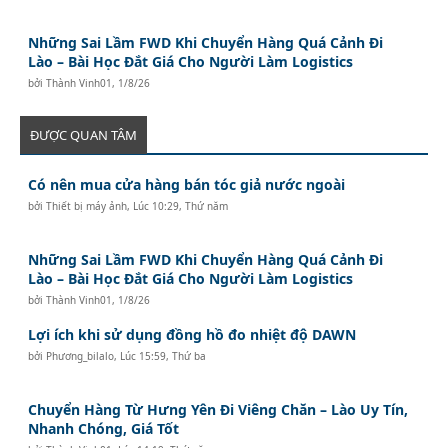
Những Sai Lầm FWD Khi Chuyển Hàng Quá Cảnh Đi
Lào – Bài Học Đắt Giá Cho Người Làm Logistics
bởi
Thành Vinh01
,
1/8/26
ĐƯỢC QUAN TÂM
Có nên mua cửa hàng bán tóc giả nước ngoài
bởi
Thiết bị máy ảnh
,
Lúc 10:29, Thứ năm
Những Sai Lầm FWD Khi Chuyển Hàng Quá Cảnh Đi
Lào – Bài Học Đắt Giá Cho Người Làm Logistics
bởi
Thành Vinh01
,
1/8/26
Lợi ích khi sử dụng đồng hồ đo nhiệt độ DAWN
bởi
Phương_bilalo
,
Lúc 15:59, Thứ ba
Chuyển Hàng Từ Hưng Yên Đi Viêng Chăn – Lào Uy Tín,
Nhanh Chóng, Giá Tốt