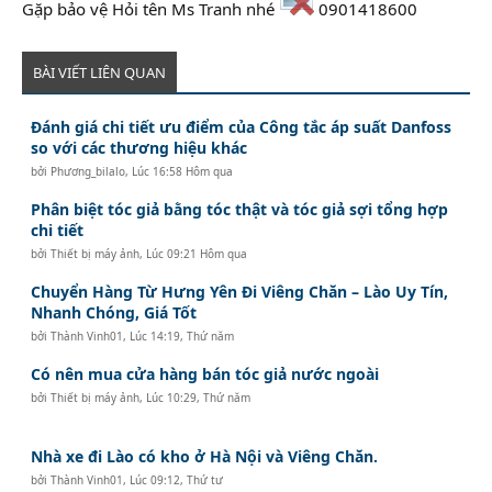
Gặp bảo vệ Hỏi tên Ms Tranh nhé
0901418600
BÀI VIẾT LIÊN QUAN
Đánh giá chi tiết ưu điểm của Công tắc áp suất Danfoss
so với các thương hiệu khác
bởi
Phương_bilalo
,
Lúc 16:58 Hôm qua
Phân biệt tóc giả bằng tóc thật và tóc giả sợi tổng hợp
chi tiết
bởi
Thiết bị máy ảnh
,
Lúc 09:21 Hôm qua
Chuyển Hàng Từ Hưng Yên Đi Viêng Chăn – Lào Uy Tín,
Nhanh Chóng, Giá Tốt
bởi
Thành Vinh01
,
Lúc 14:19, Thứ năm
Có nên mua cửa hàng bán tóc giả nước ngoài
bởi
Thiết bị máy ảnh
,
Lúc 10:29, Thứ năm
Nhà xe đi Lào có kho ở Hà Nội và Viêng Chăn.
bởi
Thành Vinh01
,
Lúc 09:12, Thứ tư