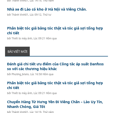
bởi
Thành Vinh01
,
Lúc 14:19, Thứ năm
Nhà xe đi Lào có kho ở Hà Nội và Viêng Chăn.
bởi
Thành Vinh01
,
Lúc 09:12, Thứ tư
Phân biệt tóc giả bằng tóc thật và tóc giả sợi tổng hợp
chi tiết
bởi
Thiết bị máy ảnh
,
Lúc 09:21 Hôm qua
BÀI VIẾT MỚI
Đánh giá chi tiết ưu điểm của Công tắc áp suất Danfoss
so với các thương hiệu khác
bởi
Phương_bilalo
,
Lúc 16:58 Hôm qua
Phân biệt tóc giả bằng tóc thật và tóc giả sợi tổng hợp
chi tiết
bởi
Thiết bị máy ảnh
,
Lúc 09:21 Hôm qua
Chuyển Hàng Từ Hưng Yên Đi Viêng Chăn – Lào Uy Tín,
Nhanh Chóng, Giá Tốt
bởi
Thành Vinh01
,
Lúc 14:19, Thứ năm