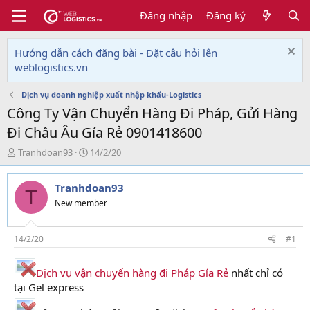
Đăng nhập
Đăng ký
Hướng dẫn cách đăng bài - Đặt câu hỏi lên
weblogistics.vn
Dịch vụ doanh nghiệp xuất nhập khẩu-Logistics
Công Ty Vận Chuyển Hàng Đi Pháp, Gửi Hàng
Đi Châu Âu Gía Rẻ 0901418600
T
N
Tranhdoan93
14/2/20
h
g
r
à
Tranhdoan93
e
y
T
a
g
New member
d
ử
s
i
t
14/2/20
#1
a
r
Dịch vụ vận chuyển hàng đi Pháp Gía Rẻ
nhất chỉ có
t
tại Gel express
e
r