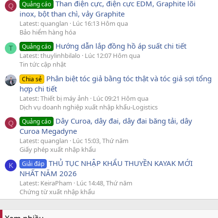
Than điện cực, điện cực EDM, Graphite lõi
Quảng cáo
Q
inox, bột than chì, vảy Graphite
Latest: quanglan
Lúc 16:13 Hôm qua
Bảo hiểm hàng hóa
Hướng dẫn lắp đồng hồ áp suất chi tiết
Quảng cáo
T
Latest: thuylinhbilalo
Lúc 12:07 Hôm qua
Tin tức cập nhật
Phân biệt tóc giả bằng tóc thật và tóc giả sợi tổng
Chia sẻ
hợp chi tiết
Latest: Thiết bị máy ảnh
Lúc 09:21 Hôm qua
Dịch vụ doanh nghiệp xuất nhập khẩu-Logistics
Dây Curoa, dây đai, dây đai băng tải, dây
Quảng cáo
Q
Curoa Megadyne
Latest: quanglan
Lúc 15:03, Thứ năm
Giấy phép xuất nhập khẩu
THỦ TỤC NHẬP KHẨU THUYỀN KAYAK MỚI
Giải đáp
K
NHẤT NĂM 2026
Latest: KeiraPham
Lúc 14:48, Thứ năm
Chứng từ xuất nhập khẩu