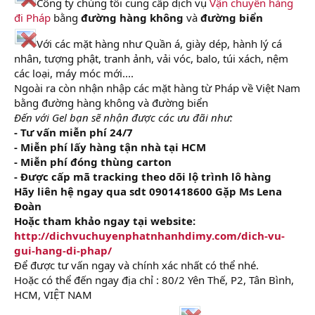
Công ty chúng tôi cung cấp dịch vụ
Vận chuyển hàng
đi Pháp
bằng
đường hàng không
và
đường biển
Với các mặt hàng như Quần á, giày dép, hành lý cá
nhân, tượng phật, tranh ảnh, vải vóc, balo, túi xách, nệm
các loại, máy móc mới....
Ngoài ra còn nhận nhập các mặt hàng từ Pháp về Việt Nam
bằng đường hàng không và đường biển
Đến với Gel bạn sẽ nhận được các ưu đãi như:
- Tư vấn miễn phí 24/7
- Miễn phí lấy hàng tận nhà tại HCM
- Miễn phí đóng thùng carton
- Được cấp mã tracking theo dõi lộ trình lô hàng
Hãy liên hệ ngay qua sdt 0901418600 Gặp Ms Lena
Đoàn
Hoặc tham khảo ngay tại website:
http://dichvuchuyenphatnhanhdimy.com/dich-vu-
gui-hang-di-phap/
Để được tư vấn ngay và chính xác nhất có thể nhé.
Hoặc có thể đến ngay địa chỉ : 80/2 Yên Thế, P2, Tân Bình,
HCM, VIỆT NAM