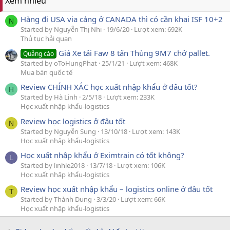
Xem nhiều
Hàng đi USA via cảng ở CANADA thì có cần khai ISF 10+2
N
Started by Nguyễn Thị Nhi
19/6/20
Lượt xem: 692K
Thủ tục hải quan
Giá Xe tải Faw 8 tấn Thùng 9M7 chở pallet.
Quảng cáo
Started by oToHungPhat
25/1/21
Lượt xem: 468K
Mua bán quốc tế
Review CHÍNH XÁC học xuất nhập khẩu ở đâu tốt?
H
Started by Hà Linh
2/5/18
Lượt xem: 233K
Học xuất nhập khẩu-logistics
Review học logistics ở đâu tốt
N
Started by Nguyễn Sung
13/10/18
Lượt xem: 143K
Học xuất nhập khẩu-logistics
Học xuất nhập khẩu ở Eximtrain có tốt không?
L
Started by linhle2018
13/7/18
Lượt xem: 106K
Học xuất nhập khẩu-logistics
Review học xuất nhập khẩu – logistics online ở đâu tốt
T
Started by Thành Dung
3/3/20
Lượt xem: 66K
Học xuất nhập khẩu-logistics