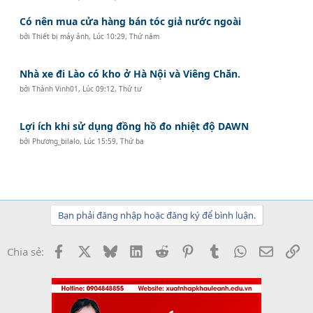
Có nên mua cửa hàng bán tóc giả nước ngoài
bởi
Thiết bị máy ảnh
,
Lúc 10:29, Thứ năm
Nhà xe đi Lào có kho ở Hà Nội và Viêng Chăn.
bởi
Thành Vinh01
,
Lúc 09:12, Thứ tư
Lợi ích khi sử dụng đồng hồ đo nhiệt độ DAWN
bởi
Phương_bilalo
,
Lúc 15:59, Thứ ba
Bạn phải đăng nhập hoặc đăng ký để bình luận.
Facebook
X
Bluesky
LinkedIn
Reddit
Pinterest
Tumblr
WhatsApp
Email
Li
Chia sẻ: