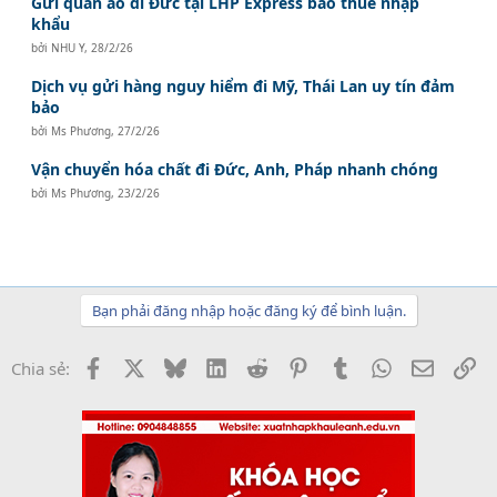
Gửi quần áo đi Đức tại LHP Express bao thuế nhập
khẩu
bởi
NHU Y
,
28/2/26
Dịch vụ gửi hàng nguy hiểm đi Mỹ, Thái Lan uy tín đảm
bảo
bởi
Ms Phương
,
27/2/26
Vận chuyển hóa chất đi Đức, Anh, Pháp nhanh chóng
bởi
Ms Phương
,
23/2/26
Bạn phải đăng nhập hoặc đăng ký để bình luận.
Facebook
X
Bluesky
LinkedIn
Reddit
Pinterest
Tumblr
WhatsApp
Email
Li
Chia sẻ: