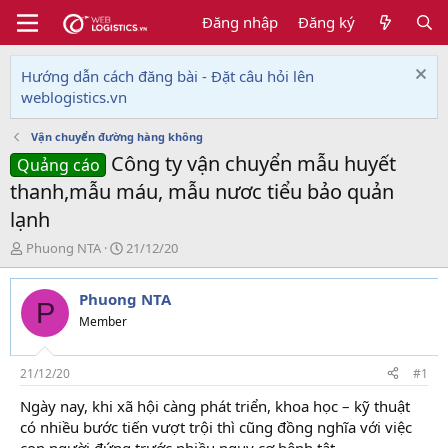
Đăng nhập
Đăng ký
Hướng dẫn cách đăng bài - Đặt câu hỏi lên
weblogistics.vn
Vận chuyển đường hàng không
Công ty vận chuyển mẫu huyết
Quảng cáo
thanh,mẫu máu, mẫu nươc tiểu bảo quản
lạnh
T
N
Phuong NTA
21/12/20
h
g
r
à
Phuong NTA
e
y
P
a
g
Member
d
ử
s
i
t
21/12/20
#1
a
Ngày nay, khi xã hội càng phát triển, khoa học – kỹ thuật
r
có nhiều bước tiến vượt trội thì cũng đồng nghĩa với việc
t
e
con người đứng trước nhiều nguy cơ bệnh tật.