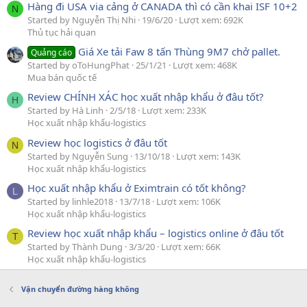
Hàng đi USA via cảng ở CANADA thì có cần khai ISF 10+2
N
Started by Nguyễn Thị Nhi
19/6/20
Lượt xem: 692K
Thủ tục hải quan
Giá Xe tải Faw 8 tấn Thùng 9M7 chở pallet.
Quảng cáo
Started by oToHungPhat
25/1/21
Lượt xem: 468K
Mua bán quốc tế
Review CHÍNH XÁC học xuất nhập khẩu ở đâu tốt?
H
Started by Hà Linh
2/5/18
Lượt xem: 233K
Học xuất nhập khẩu-logistics
Review học logistics ở đâu tốt
N
Started by Nguyễn Sung
13/10/18
Lượt xem: 143K
Học xuất nhập khẩu-logistics
Học xuất nhập khẩu ở Eximtrain có tốt không?
L
Started by linhle2018
13/7/18
Lượt xem: 106K
Học xuất nhập khẩu-logistics
Review học xuất nhập khẩu – logistics online ở đâu tốt
T
Started by Thành Dung
3/3/20
Lượt xem: 66K
Học xuất nhập khẩu-logistics
Vận chuyển đường hàng không