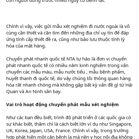
r
Chính vì vậy, việc gửi mẫu xét nghiệm đi nước ngoài là vô
cùng cần thiết và cần tìm đến những địa chỉ uy tín để đáp
ứng tính cấp thiết đề ra, cũng như bảo lưu thuộc tính lý
hóa của mặt hàng.
Chuyển phát nhanh quốc tế NTA tự hào là đơn vị chuyển
phát nhanh quốc tế có nhiều năm kinh nghiệm trong vận
chuyển các mẫu máu, mẫu nước tiểu , mẫu bệnh phẩm,
huyết thanh đi quốc tế, do vậy chúng tôi thông quan hàng
hóa rất nhanh chóng mà không gặp bất kỳ vấn đề gì từ Hải
Quan và An Ninh sân bay.
Vai trò hoạt động chuyển phát mẫu xét nghiệm
Như các bạn đều biết, trình độ phát triển ở các quốc gia có
sự khác biệt, thậm chí là cách biệt lớn ví dụ như Singapore,
UK, Korea, Japan, USA, France. Chính vì vậy, trong trường
hợp phát hiện một căn bệnh lạ mà nền y học nội địa không