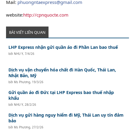
Mail:
phuongntaexpress@gmail.com
website:
http://cpnquocte.com
BÀI VIẾT LIÊN QUAN
LHP Express nhận gửi quần áo đi Phần Lan bao thuế
bởi
NHU Y
,
7/4/26
Dịch vụ vận chuyển hóa chất đi Hàn Quốc, Thái Lan,
Nhật Bản, Mỹ
bởi
Ms Phương
,
19/3/26
Gửi quần áo đi Đức tại LHP Express bao thuế nhập
khẩu
bởi
NHU Y
,
28/2/26
Dịch vụ gửi hàng nguy hiểm đi Mỹ, Thái Lan uy tín đảm
bảo
bởi
Ms Phương
,
27/2/26