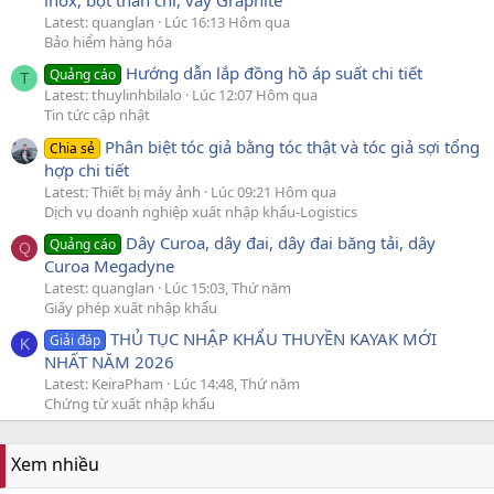
inox, bột than chì, vảy Graphite
Latest: quanglan
Lúc 16:13 Hôm qua
Bảo hiểm hàng hóa
Hướng dẫn lắp đồng hồ áp suất chi tiết
Quảng cáo
T
Latest: thuylinhbilalo
Lúc 12:07 Hôm qua
Tin tức cập nhật
Phân biệt tóc giả bằng tóc thật và tóc giả sợi tổng
Chia sẻ
hợp chi tiết
Latest: Thiết bị máy ảnh
Lúc 09:21 Hôm qua
Dịch vụ doanh nghiệp xuất nhập khẩu-Logistics
Dây Curoa, dây đai, dây đai băng tải, dây
Quảng cáo
Q
Curoa Megadyne
Latest: quanglan
Lúc 15:03, Thứ năm
Giấy phép xuất nhập khẩu
THỦ TỤC NHẬP KHẨU THUYỀN KAYAK MỚI
Giải đáp
K
NHẤT NĂM 2026
Latest: KeiraPham
Lúc 14:48, Thứ năm
Chứng từ xuất nhập khẩu
Xem nhiều