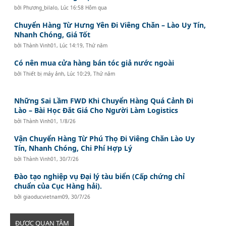
bởi
Phương_bilalo
,
Lúc 16:58 Hôm qua
Chuyển Hàng Từ Hưng Yên Đi Viêng Chăn – Lào Uy Tín,
Nhanh Chóng, Giá Tốt
bởi
Thành Vinh01
,
Lúc 14:19, Thứ năm
Có nên mua cửa hàng bán tóc giả nước ngoài
bởi
Thiết bị máy ảnh
,
Lúc 10:29, Thứ năm
Những Sai Lầm FWD Khi Chuyển Hàng Quá Cảnh Đi
Lào – Bài Học Đắt Giá Cho Người Làm Logistics
bởi
Thành Vinh01
,
1/8/26
Vận Chuyển Hàng Từ Phú Thọ Đi Viêng Chăn Lào Uy
Tín, Nhanh Chóng, Chi Phí Hợp Lý
bởi
Thành Vinh01
,
30/7/26
Đào tạo nghiệp vụ Đại lý tàu biển (Cấp chứng chỉ
chuẩn của Cục Hàng hải).
bởi
giaoducvietnam09
,
30/7/26
ĐƯỢC QUAN TÂM