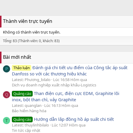
Thành viên trực tuyến
Không có thành viên trực tuyến.
Tổng: 83 (Thành viên: 0, khách: 83)
Bài mới nhất
Đánh giá chi tiết ưu điểm của Công tắc áp suất
Thảo luận
P
Danfoss so với các thương hiệu khác
Latest: Phương_bilalo
Lúc 16:58 Hôm qua
Dịch vụ doanh nghiệp xuất nhập khẩu-Logistics
Than điện cực, điện cực EDM, Graphite lõi
Quảng cáo
Q
inox, bột than chì, vảy Graphite
Latest: quanglan
Lúc 16:13 Hôm qua
Bảo hiểm hàng hóa
Hướng dẫn lắp đồng hồ áp suất chi tiết
Quảng cáo
T
Latest: thuylinhbilalo
Lúc 12:07 Hôm qua
Tin tức cập nhật