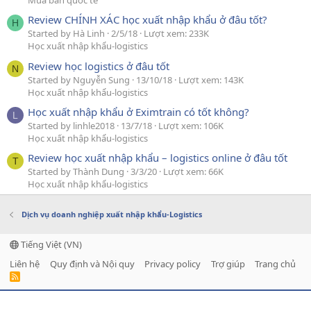
Mua bán quốc tế
Review CHÍNH XÁC học xuất nhập khẩu ở đâu tốt?
H
Started by Hà Linh
2/5/18
Lượt xem: 233K
Học xuất nhập khẩu-logistics
Review học logistics ở đâu tốt
N
Started by Nguyễn Sung
13/10/18
Lượt xem: 143K
Học xuất nhập khẩu-logistics
Học xuất nhập khẩu ở Eximtrain có tốt không?
L
Started by linhle2018
13/7/18
Lượt xem: 106K
Học xuất nhập khẩu-logistics
Review học xuất nhập khẩu – logistics online ở đâu tốt
T
Started by Thành Dung
3/3/20
Lượt xem: 66K
Học xuất nhập khẩu-logistics
Dịch vụ doanh nghiệp xuất nhập khẩu-Logistics
Tiếng Việt (VN)
Liên hệ
Quy định và Nội quy
Privacy policy
Trợ giúp
Trang chủ
R
S
S