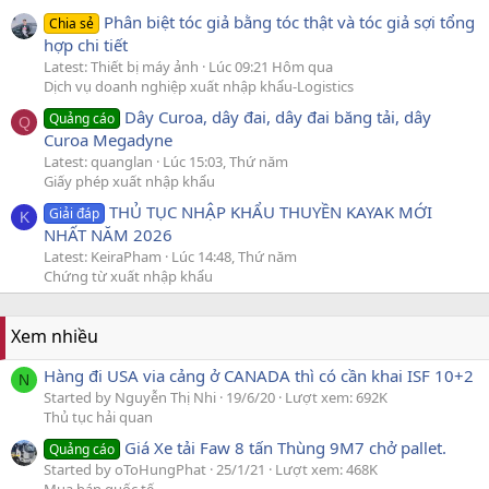
Phân biệt tóc giả bằng tóc thật và tóc giả sợi tổng
Chia sẻ
hợp chi tiết
Latest: Thiết bị máy ảnh
Lúc 09:21 Hôm qua
Dịch vụ doanh nghiệp xuất nhập khẩu-Logistics
Dây Curoa, dây đai, dây đai băng tải, dây
Quảng cáo
Q
Curoa Megadyne
Latest: quanglan
Lúc 15:03, Thứ năm
Giấy phép xuất nhập khẩu
THỦ TỤC NHẬP KHẨU THUYỀN KAYAK MỚI
Giải đáp
K
NHẤT NĂM 2026
Latest: KeiraPham
Lúc 14:48, Thứ năm
Chứng từ xuất nhập khẩu
Xem nhiều
Hàng đi USA via cảng ở CANADA thì có cần khai ISF 10+2
N
Started by Nguyễn Thị Nhi
19/6/20
Lượt xem: 692K
Thủ tục hải quan
Giá Xe tải Faw 8 tấn Thùng 9M7 chở pallet.
Quảng cáo
Started by oToHungPhat
25/1/21
Lượt xem: 468K