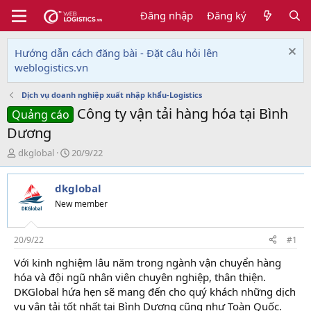
Đăng nhập
Đăng ký
Hướng dẫn cách đăng bài - Đặt câu hỏi lên
weblogistics.vn
Dịch vụ doanh nghiệp xuất nhập khẩu-Logistics
Công ty vận tải hàng hóa tại Bình
Quảng cáo
Dương
T
N
dkglobal
20/9/22
h
g
r
à
dkglobal
e
y
a
g
New member
d
ử
s
i
t
20/9/22
#1
a
Với kinh nghiệm lâu năm trong ngành vận chuyển hàng
r
hóa và đội ngũ nhân viên chuyên nghiệp, thân thiện.
t
e
DKGlobal hứa hẹn sẽ mang đến cho quý khách những dịch
r
vụ vận tải tốt nhất tại Bình Dương cũng như Toàn Quốc.