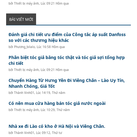
bởi
Thiết bị máy ảnh
,
Lúc 09:21 Hôm qua
BÀI VIẾT MỚI
Đánh giá chi tiết ưu điểm của Công tắc áp suất Danfoss
so với các thương hiệu khác
bởi
Phương_bilalo
,
Lúc 16:58 Hôm qua
Phân biệt tóc giả bằng tóc thật và tóc giả sợi tổng hợp
chi tiết
bởi
Thiết bị máy ảnh
,
Lúc 09:21 Hôm qua
Chuyển Hàng Từ Hưng Yên Đi Viêng Chăn – Lào Uy Tín,
Nhanh Chóng, Giá Tốt
bởi
Thành Vinh01
,
Lúc 14:19, Thứ năm
Có nên mua cửa hàng bán tóc giả nước ngoài
bởi
Thiết bị máy ảnh
,
Lúc 10:29, Thứ năm
Nhà xe đi Lào có kho ở Hà Nội và Viêng Chăn.
bởi
Thành Vinh01
,
Lúc 09:12, Thứ tư