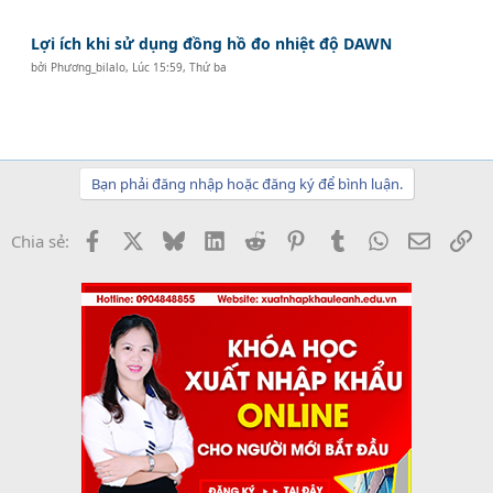
Lợi ích khi sử dụng đồng hồ đo nhiệt độ DAWN
bởi
Phương_bilalo
,
Lúc 15:59, Thứ ba
Bạn phải đăng nhập hoặc đăng ký để bình luận.
Facebook
X
Bluesky
LinkedIn
Reddit
Pinterest
Tumblr
WhatsApp
Email
Li
Chia sẻ: