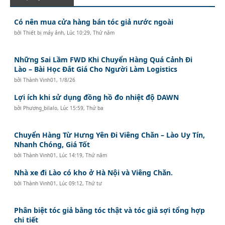
Có nên mua cửa hàng bán tóc giả nước ngoài
bởi
Thiết bị máy ảnh
,
Lúc 10:29, Thứ năm
Những Sai Lầm FWD Khi Chuyển Hàng Quá Cảnh Đi
Lào – Bài Học Đắt Giá Cho Người Làm Logistics
bởi
Thành Vinh01
,
1/8/26
Lợi ích khi sử dụng đồng hồ đo nhiệt độ DAWN
bởi
Phương_bilalo
,
Lúc 15:59, Thứ ba
Chuyển Hàng Từ Hưng Yên Đi Viêng Chăn – Lào Uy Tín,
Nhanh Chóng, Giá Tốt
bởi
Thành Vinh01
,
Lúc 14:19, Thứ năm
Nhà xe đi Lào có kho ở Hà Nội và Viêng Chăn.
bởi
Thành Vinh01
,
Lúc 09:12, Thứ tư
Phân biệt tóc giả bằng tóc thật và tóc giả sợi tổng hợp
chi tiết