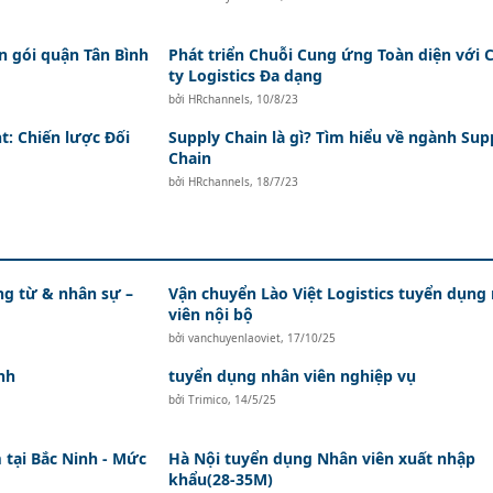
n gói quận Tân Bình
Phát triển Chuỗi Cung ứng Toàn diện với 
ty Logistics Đa dạng
bởi
HRchannels
,
10/8/23
t: Chiến lược Đối
Supply Chain là gì? Tìm hiểu về ngành Sup
Chain
bởi
HRchannels
,
18/7/23
ứng từ & nhân sự –
Vận chuyển Lào Việt Logistics tuyển dụng
viên nội bộ
bởi
vanchuyenlaoviet
,
17/10/25
nh
tuyển dụng nhân viên nghiệp vụ
bởi
Trimico
,
14/5/25
tại Bắc Ninh - Mức
Hà Nội tuyển dụng Nhân viên xuất nhập
khẩu(28-35M)