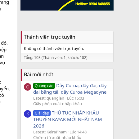
trạng
ị
Thành viên trực tuyến
 đó,
Không có thành viên trực tuyến.
iệp
ần
Tổng: 103 (Thành viên: 1, khách: 102)
 vụ
Bài mới nhất
c
Dây Curoa, dây đai, dây
Quảng cáo
Q
uyển,
đai băng tải, dây Curoa Megadyne
có
Latest: quanglan
Lúc 15:03
i
Giấy phép xuất nhập khẩu
THỦ TỤC NHẬP KHẨU
Giải đáp
K
THUYỀN KAYAK MỚI NHẤT NĂM
2026
Latest: KeiraPham
Lúc 14:48
Chứng từ xuất nhập khẩu