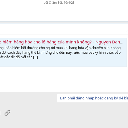
bởi
Châm Bùi
,
10/4/25
ểm hàng hóa cho lô hàng của mình không? - Nguyen Dang Viet Nam Forwarding
loại bảo hiểm bồi thường cho người mua khi hàng hóa vận chuyển bị hư hỏng
 đời cách đây hàng thế kỉ, nhưng cho đến nay, việc mua bất kỳ hình thức bảo
 đắc dĩ” đối với các [...]
Bạn phải đăng nhập hoặc đăng ký để bì
sApp
Email
Link