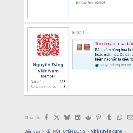
bởi
Cao Sen
,
16/4/25
6/12/21
Tôi có cần mua bảo hi
Bảo hiểm hàng hóa là 
hoặc mất mát. Dù đã ra
hiểm nào vẫn là điều “bất
Nguyên Đăng
nguyendang.net.vn
Việt Nam
Member
Bài viết
285
Reaction score
3
Facebook
X
Bluesky
LinkedIn
Reddit
Pinterest
Tumblr
What
Chia sẻ:
Diễn đàn
KẾT NỐI TUYỂN DỤNG
Nhà tuyển dụng