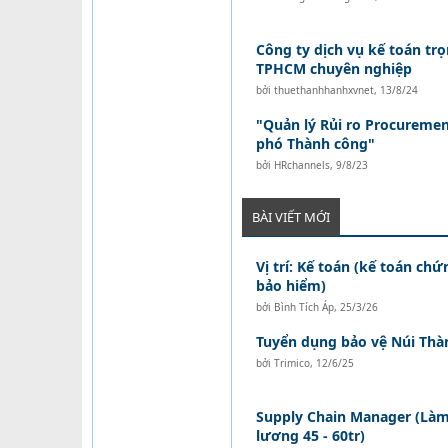
Công ty dịch vụ kế toán trọ
TPHCM chuyên nghiệp
bởi
thuethanhhanhxvnet
,
13/8/24
"Quản lý Rủi ro Procuremen
phó Thành công"
bởi
HRchannels
,
9/8/23
BÀI VIẾT MỚI
Vị trí: Kế toán (kế toán ch
bảo hiểm)
bởi
Bình Tích Áp
,
25/3/26
Tuyển dụng bảo vệ Núi Thà
bởi
Trimico
,
12/6/25
Supply Chain Manager (Làm 
lương 45 - 60tr)