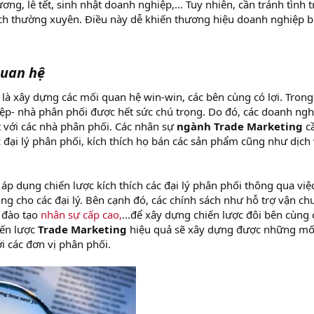
ương, lễ tết, sinh nhật doanh nghiệp,... Tuy nhiên, cần tránh tình 
h thường xuyên. Điều này dễ khiến thương hiệu doanh nghiệp b
quan hệ
là xây dựng các mối quan hệ win-win, các bên cùng có lợi. Trong
p- nhà phân phối được hết sức chú trọng. Do đó, các doanh ngh
 với các nhà phân phối. Các nhân sự
ngành Trade Marketing
c
 đại lý phân phối, kích thích họ bán các sản phẩm cũng như dịch
p dụng chiến lược kích thích các đại lý phân phối thông qua việ
g cho các đại lý. Bên cạnh đó, các chính sách như hỗ trợ vận ch
 đào tạo
nhân sự cấp cao,
...để xây dựng chiến lược đôi bên cùng 
iến lược
Trade Marketing
hiệu quả sẽ xây dựng được những mố
i các đơn vị phân phối.