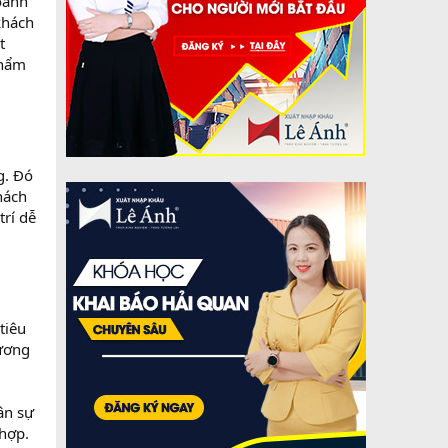
oanh
khách
t
phẩm
g. Đó
hách
trí dễ
tiêu
ương
ân sự
hợp.