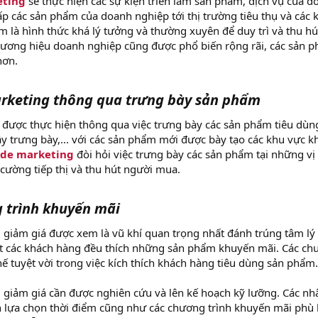
eting
sẽ thực hiện các sự kiện triển lãm sản phẩm, dịch vụ của d
p các sản phẩm của doanh nghiệp tới thị trường tiêu thụ và các 
 là hình thức khá lý tưởng và thường xuyên để duy trì và thu hú
hương hiệu doanh nghiệp cũng được phổ biến rộng rãi, các sản 
hơn.
arketing thông qua trưng bày sản phẩm
được thực hiện thông qua việc trưng bày các sản phẩm tiêu dùn
y trưng bày,... với các sản phẩm mới được bày tạo các khu vực k
ade marketing
đòi hỏi việc trưng bày các sản phẩm tại những vị 
 cường tiếp thị và thu hút người mua.
g trình khuyến mãi
 giảm giá được xem là vũ khí quan trọng nhất đánh trúng tâm lý 
t các khách hàng đều thích những sản phẩm khuyến mãi. Các ch
hế tuyệt vời trong việc kích thích khách hàng tiêu dùng sản phẩm.
 giảm giá cần được nghiên cứu và lên kế hoạch kỹ lưỡng. Các nh
 lựa chọn thời điểm cũng như các chương trình khuyến mãi phù 