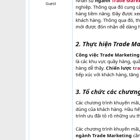
Nhân sự
ngành
Trade Mark
Guest
t
nghiệp. Thông qua đó cung cấ
e
hàng tiềm năng. Đây được xem
r
khách hàng. Thông qua đó, t
mới được đón nhận dễ dàng 
2. Thực hiện Trade M
Công việc Trade Marketing
là các khu vực quầy hàng, quầ
hàng dễ thấy.
Chiến lược
tr
tiếp xúc với khách hàng, tăng
3. Tổ chức các chươn
Các chương trình khuyến mãi,
dùng của khách hàng. Hầu hế
trình ưu đãi tỏ rõ những ưu t
Các chương trình khuyến mãi,
ngành Trade Marketing
cần