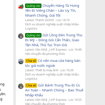
Chuyển Hàng Từ Hưng
Quảng cáo
Yên Đi Viêng Chăn – Lào Uy Tín,
Nhanh Chóng, Giá Tốt
Latest: Thành Vinh01
Lúc 14:19
Dịch vụ doanh nghiệp xuất nhập khẩu-
Logistics
Gửi Lồng Đèn Trung Thu
Quảng cáo
Đi Mỹ – Đóng Gói Cẩn Thận, Giao
Tận Nhà, Thủ Tục Trọn Gói
Latest: Văn Nhã _LHP Express
Lúc 10:49
Vận chuyển đa phương thức
Có nên mua cửa hàng bán
Chia sẻ
tóc giả nước ngoài
Latest: Thiết bị máy ảnh
Lúc 10:29
Dịch vụ doanh nghiệp xuất nhập khẩu-
Logistics
àng
Gửi Bánh Trung Thu Đi Úc
Chia sẻ
,
An Toàn – Nhanh Chóng – Bao Thuế
yên.
Nhập Khẩu
ng
Latest: Văn Nhã _LHP Express
Lúc 10:25
Vận chuyển đa phương thức