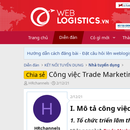
Diễn đàn
Trang chủ
Có gì mới
Thà
Hướng dẫn cách đăng bài - Đặt câu hỏi lên weblogis
Diễn đàn
KẾT NỐI TUYỂN DỤNG
Nhà tuyển dụng
Công việc Trade Market
Chia sẻ
T
N
HRchannels
2/12/21
h
g
r
à
2/12/21
e
y
H
a
g
I. Mô tả công viê
d
ử
s
i
1. Tổ chức triển lãm 
t
a
HRchannels
r