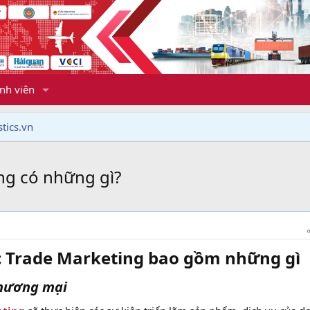
nh viên
tics.vn
ing có những gì?
̣c Trade Marketing bao gồm những gì
thương mại