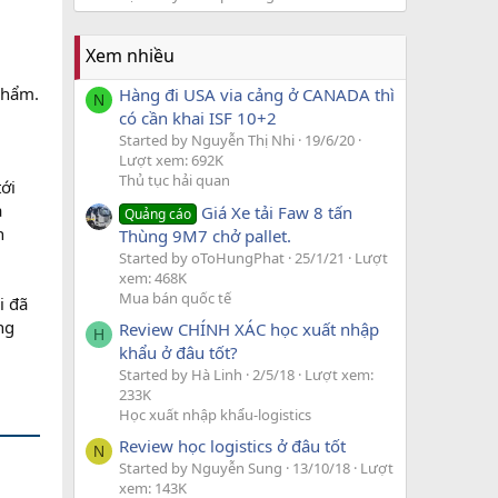
Xem nhiều
phẩm.
Hàng đi USA via cảng ở CANADA thì
N
có cần khai ISF 10+2
Started by Nguyễn Thị Nhi
19/6/20
Lượt xem: 692K
Thủ tục hải quan
ới
a
Giá Xe tải Faw 8 tấn
Quảng cáo
n
Thùng 9M7 chở pallet.
Started by oToHungPhat
25/1/21
Lượt
xem: 468K
Mua bán quốc tế
i đã
ng
Review CHÍNH XÁC học xuất nhập
H
khẩu ở đâu tốt?
Started by Hà Linh
2/5/18
Lượt xem:
233K
Học xuất nhập khẩu-logistics
Review học logistics ở đâu tốt
N
Started by Nguyễn Sung
13/10/18
Lượt
xem: 143K