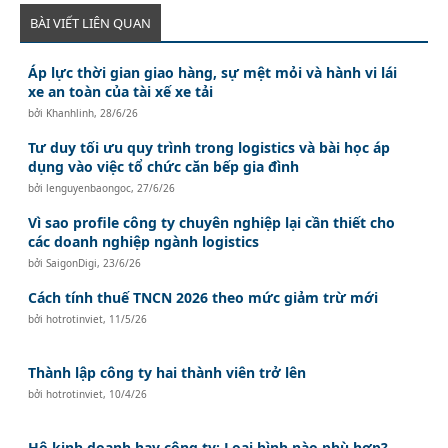
BÀI VIẾT LIÊN QUAN
Áp lực thời gian giao hàng, sự mệt mỏi và hành vi lái
xe an toàn của tài xế xe tải
bởi
Khanhlinh
,
28/6/26
Tư duy tối ưu quy trình trong logistics và bài học áp
dụng vào việc tổ chức căn bếp gia đình
bởi
lenguyenbaongoc
,
27/6/26
Vì sao profile công ty chuyên nghiệp lại cần thiết cho
các doanh nghiệp ngành logistics
bởi
SaigonDigi
,
23/6/26
Cách tính thuế TNCN 2026 theo mức giảm trừ mới
bởi
hotrotinviet
,
11/5/26
Thành lập công ty hai thành viên trở lên
bởi
hotrotinviet
,
10/4/26
Hộ kinh doanh hay công ty: Loại hình nào phù hợp?