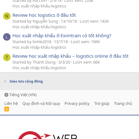
Started by Hà Linh
2/5/18
Lượt xem: 233K
Học xuất nhập khẩu-logistics
Review học logistics ở đâu tốt
N
Started by Nguyễn Sung
13/10/18
Lượt xem: 142K
Học xuất nhập khẩu-logistics
Học xuất nhập khẩu ở Eximtrain có tốt không?
L
Started by linhle2018
13/7/18
Lượt xem: 106K
Học xuất nhập khẩu-logistics
Review học xuất nhập khẩu – logistics online ở đâu tốt
T
Started by Thành Dung
3/3/20
Lượt xem: 66K
Học xuất nhập khẩu-logistics
Giao lưu cộng đồng
Tiếng Việt (VN)
Liên hệ
Quy định và Nội quy
Privacy policy
Trợ giúp
Trang chủ
R
S
S