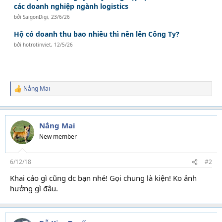
các doanh nghiệp ngành logistics
bởi
SaigonDigi
,
23/6/26
Hộ có doanh thu bao nhiêu thì nên lên Công Ty?
bởi
hotrotinviet
,
12/5/26
Nắng Mai
R
e
a
c
t
Nắng Mai
i
New member
o
n
s
6/12/18
#2
:
Khai cáo gì cũng dc bạn nhé! Gọi chung là kiện! Ko ảnh
hưởng gì đâu.