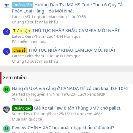
Hướng Dẫn Tra Mã HS Code Theo 6 Quy Tắc
Hướng dẫn
Phân Loại Hàng Hóa Mới Nhất
Latest: ASL Logistics Marketing
Lúc 09:58
Chứng từ xuất nhập khẩu
THỦ TỤC NHẬP KHẨU CAMERA MỚI NHẤT
Thảo luận
K
Latest: KeiraPham
Lúc 14:44 Hôm qua
Bảo hiểm hàng hóa
THỦ TỤC NHẬP KHẨU CAMERA MỚI NHẤT
Chia sẻ
K
Latest: KeiraPham
Lúc 14:39 Hôm qua
Chứng từ xuất nhập khẩu
Xem nhiều
Hàng đi USA via cảng ở CANADA thì có cần khai ISF 10+2
N
Started by Nguyễn Thị Nhi
19/6/20
Lượt xem: 692K
Thủ tục hải quan
Giá Xe tải Faw 8 tấn Thùng 9M7 chở pallet.
Quảng cáo
Started by oToHungPhat
25/1/21
Lượt xem: 468K
Mua bán quốc tế
Review CHÍNH XÁC học xuất nhập khẩu ở đâu tốt?
H