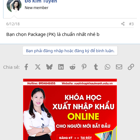
Đỗ Kim Tuyến
New member
6/12/18
#3
Bạn chọn Package (PK) là chuẩn nhất nhé b
Bạn phải đăng nhập hoặc đăng ký để bình luận.
Facebook
X
Bluesky
LinkedIn
Reddit
Pinterest
Tumblr
WhatsApp
Email
Li
Chia sẻ: