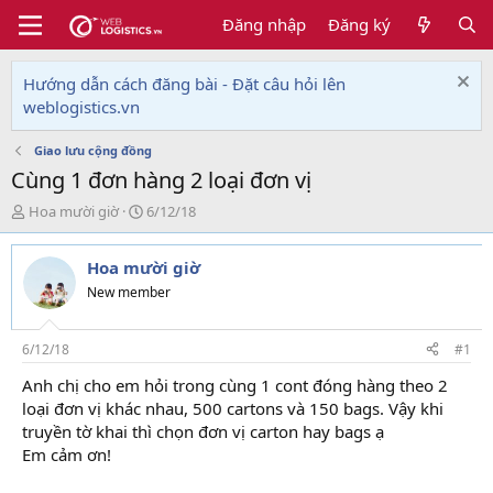
Đăng nhập
Đăng ký
Hướng dẫn cách đăng bài - Đặt câu hỏi lên
weblogistics.vn
Giao lưu cộng đồng
Cùng 1 đơn hàng 2 loại đơn vị
T
N
Hoa mười giờ
6/12/18
h
g
r
à
Hoa mười giờ
e
y
a
g
New member
d
ử
s
i
t
6/12/18
#1
a
Anh chị cho em hỏi trong cùng 1 cont đóng hàng theo 2
r
loại đơn vị khác nhau, 500 cartons và 150 bags. Vậy khi
t
e
truyền tờ khai thì chọn đơn vị carton hay bags ạ
r
Em cảm ơn!