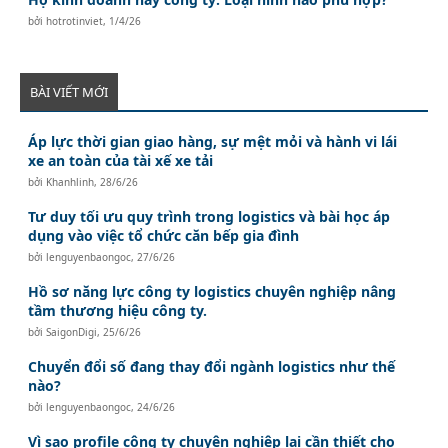
bởi
hotrotinviet
,
1/4/26
BÀI VIẾT MỚI
Áp lực thời gian giao hàng, sự mệt mỏi và hành vi lái
xe an toàn của tài xế xe tải
bởi
Khanhlinh
,
28/6/26
Tư duy tối ưu quy trình trong logistics và bài học áp
dụng vào việc tổ chức căn bếp gia đình
bởi
lenguyenbaongoc
,
27/6/26
Hồ sơ năng lực công ty logistics chuyên nghiệp nâng
tầm thương hiệu công ty.
bởi
SaigonDigi
,
25/6/26
Chuyển đổi số đang thay đổi ngành logistics như thế
nào?
bởi
lenguyenbaongoc
,
24/6/26
Vì sao profile công ty chuyên nghiệp lại cần thiết cho