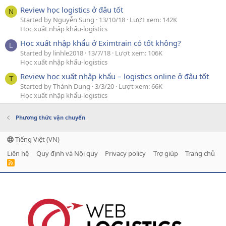
Review học logistics ở đâu tốt
N
Started by Nguyễn Sung
13/10/18
Lượt xem: 142K
Học xuất nhập khẩu-logistics
Học xuất nhập khẩu ở Eximtrain có tốt không?
L
Started by linhle2018
13/7/18
Lượt xem: 106K
Học xuất nhập khẩu-logistics
Review học xuất nhập khẩu – logistics online ở đâu tốt
T
Started by Thành Dung
3/3/20
Lượt xem: 66K
Học xuất nhập khẩu-logistics
Phương thức vận chuyển
Tiếng Việt (VN)
Liên hệ
Quy định và Nội quy
Privacy policy
Trợ giúp
Trang chủ
R
S
S