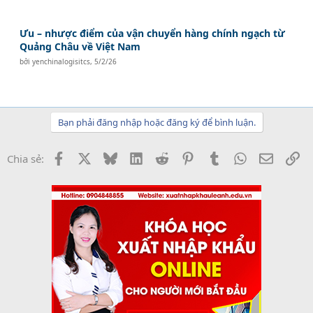
Ưu – nhược điểm của vận chuyển hàng chính ngạch từ
Quảng Châu về Việt Nam
bởi
yenchinalogisitcs
,
5/2/26
Bạn phải đăng nhập hoặc đăng ký để bình luận.
Facebook
X
Bluesky
LinkedIn
Reddit
Pinterest
Tumblr
WhatsApp
Email
Li
Chia sẻ: