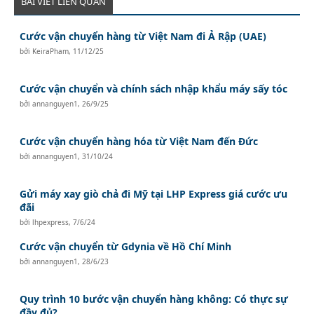
BÀI VIẾT LIÊN QUAN
Cước vận chuyển hàng từ Việt Nam đi Ả Rập (UAE)
bởi
KeiraPham
,
11/12/25
Cước vận chuyển và chính sách nhập khẩu máy sấy tóc
bởi
annanguyen1
,
26/9/25
Cước vận chuyển hàng hóa từ Việt Nam đến Đức
bởi
annanguyen1
,
31/10/24
Gửi máy xay giò chả đi Mỹ tại LHP Express giá cước ưu
đãi
bởi
lhpexpress
,
7/6/24
Cước vận chuyển từ Gdynia về Hồ Chí Minh
bởi
annanguyen1
,
28/6/23
Quy trình 10 bước vận chuyển hàng không: Có thực sự
đầy đủ?