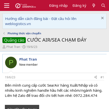
Đăng nhập
Đăng ký
Hướng dẫn cách đăng bài - Đặt câu hỏi lên
weblogistics.vn
Phương thức vận chuyển
CƯỚC AIR/SEA CHẠM ĐÁY
Quảng cáo
T
N
Phat Tran
19/6/23
h
g
r
à
Phat Tran
e
y
P
a
g
New member
d
ử
s
i
t
19/6/23
#1
a
Bên mình cung cấp cước Sea/Air hàng Xuất/Nhập và có
r
nhiều kinh nghiệm handle hầu hết các nhóm/ngành hàng.
t
e
Liên hệ Zalo để trao đổi chi tiết hơn nhé: 0972.284.474
r