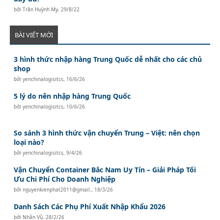
bởi
Trần Huỳnh My
,
29/8/22
BÀI VIẾT MỚI
3 hình thức nhập hàng Trung Quốc dễ nhất cho các chủ
shop
bởi
yenchinalogisitcs
,
16/6/26
5 lý do nên nhập hàng Trung Quốc
bởi
yenchinalogisitcs
,
10/6/26
So sánh 3 hình thức vận chuyển Trung – Việt: nên chọn
loại nào?
bởi
yenchinalogisitcs
,
9/4/26
Vận Chuyển Container Bắc Nam Uy Tín – Giải Pháp Tối
Ưu Chi Phí Cho Doanh Nghiệp
bởi
nguyenkienphat2011@gmail.
,
18/3/26
Danh Sách Các Phụ Phí Xuất Nhập Khẩu 2026
bởi
Nhân Vũ
,
28/2/26