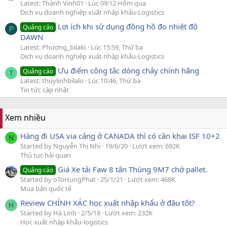
Latest: Thành Vinh01
Lúc 09:12 Hôm qua
Dịch vụ doanh nghiệp xuất nhập khẩu-Logistics
Lợi ích khi sử dụng đồng hồ đo nhiệt độ
Quảng cáo
P
DAWN
Latest: Phương_bilalo
Lúc 15:59, Thứ ba
Dịch vụ doanh nghiệp xuất nhập khẩu-Logistics
Ưu điểm công tắc dòng chảy chính hãng
Quảng cáo
T
Latest: thuylinhbilalo
Lúc 10:46, Thứ ba
Tin tức cập nhật
Xem nhiều
Hàng đi USA via cảng ở CANADA thì có cần khai ISF 10+2
N
Started by Nguyễn Thị Nhi
19/6/20
Lượt xem: 692K
Thủ tục hải quan
Giá Xe tải Faw 8 tấn Thùng 9M7 chở pallet.
Quảng cáo
Started by oToHungPhat
25/1/21
Lượt xem: 468K
Mua bán quốc tế
Review CHÍNH XÁC học xuất nhập khẩu ở đâu tốt?
H
Started by Hà Linh
2/5/18
Lượt xem: 232K
Học xuất nhập khẩu-logistics