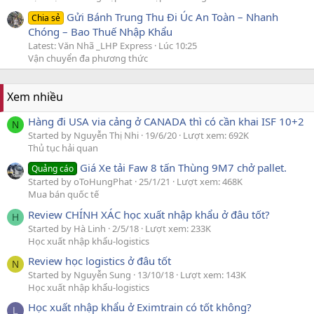
Gửi Bánh Trung Thu Đi Úc An Toàn – Nhanh
Chia sẻ
Chóng – Bao Thuế Nhập Khẩu
Latest: Văn Nhã _LHP Express
Lúc 10:25
Vận chuyển đa phương thức
Xem nhiều
Hàng đi USA via cảng ở CANADA thì có cần khai ISF 10+2
N
Started by Nguyễn Thị Nhi
19/6/20
Lượt xem: 692K
Thủ tục hải quan
Giá Xe tải Faw 8 tấn Thùng 9M7 chở pallet.
Quảng cáo
Started by oToHungPhat
25/1/21
Lượt xem: 468K
Mua bán quốc tế
Review CHÍNH XÁC học xuất nhập khẩu ở đâu tốt?
H
Started by Hà Linh
2/5/18
Lượt xem: 233K
Học xuất nhập khẩu-logistics
Review học logistics ở đâu tốt
N
Started by Nguyễn Sung
13/10/18
Lượt xem: 143K
Học xuất nhập khẩu-logistics
Học xuất nhập khẩu ở Eximtrain có tốt không?
L