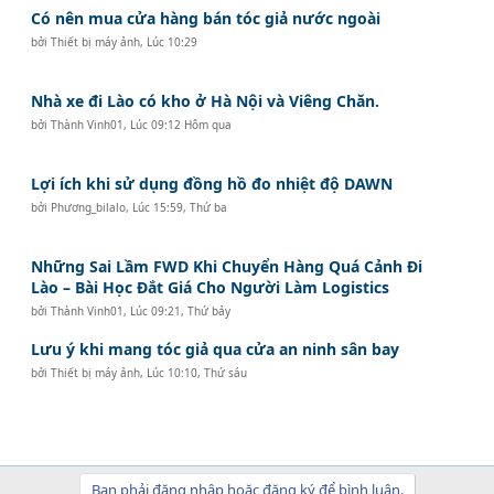
Có nên mua cửa hàng bán tóc giả nước ngoài
bởi
Thiết bị máy ảnh
,
Lúc 10:29
Nhà xe đi Lào có kho ở Hà Nội và Viêng Chăn.
bởi
Thành Vinh01
,
Lúc 09:12 Hôm qua
Lợi ích khi sử dụng đồng hồ đo nhiệt độ DAWN
bởi
Phương_bilalo
,
Lúc 15:59, Thứ ba
Những Sai Lầm FWD Khi Chuyển Hàng Quá Cảnh Đi
Lào – Bài Học Đắt Giá Cho Người Làm Logistics
bởi
Thành Vinh01
,
Lúc 09:21, Thứ bảy
Lưu ý khi mang tóc giả qua cửa an ninh sân bay
bởi
Thiết bị máy ảnh
,
Lúc 10:10, Thứ sáu
Bạn phải đăng nhập hoặc đăng ký để bình luận.