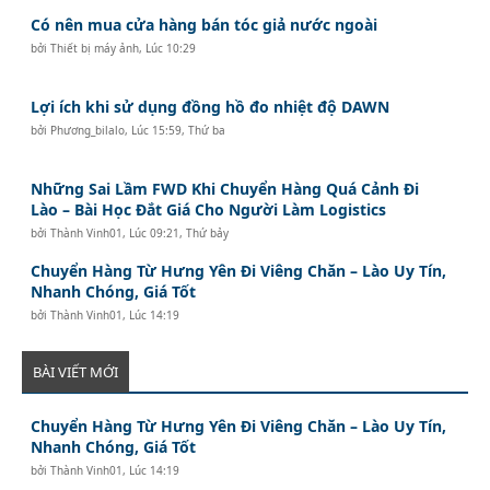
Có nên mua cửa hàng bán tóc giả nước ngoài
bởi
Thiết bị máy ảnh
,
Lúc 10:29
Lợi ích khi sử dụng đồng hồ đo nhiệt độ DAWN
bởi
Phương_bilalo
,
Lúc 15:59, Thứ ba
Những Sai Lầm FWD Khi Chuyển Hàng Quá Cảnh Đi
Lào – Bài Học Đắt Giá Cho Người Làm Logistics
bởi
Thành Vinh01
,
Lúc 09:21, Thứ bảy
Chuyển Hàng Từ Hưng Yên Đi Viêng Chăn – Lào Uy Tín,
Nhanh Chóng, Giá Tốt
bởi
Thành Vinh01
,
Lúc 14:19
BÀI VIẾT MỚI
Chuyển Hàng Từ Hưng Yên Đi Viêng Chăn – Lào Uy Tín,
Nhanh Chóng, Giá Tốt
bởi
Thành Vinh01
,
Lúc 14:19