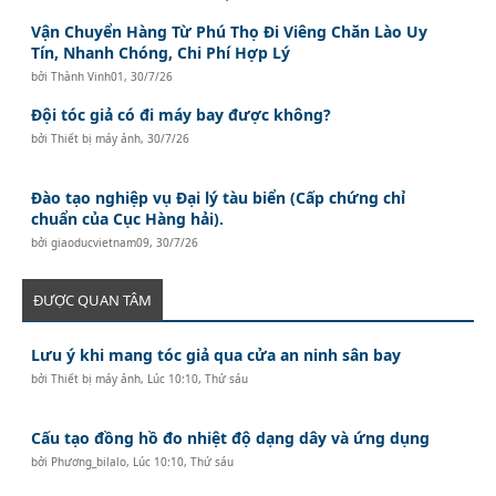
Vận Chuyển Hàng Từ Phú Thọ Đi Viêng Chăn Lào Uy
Tín, Nhanh Chóng, Chi Phí Hợp Lý
bởi
Thành Vinh01
,
30/7/26
Đội tóc giả có đi máy bay được không?
bởi
Thiết bị máy ảnh
,
30/7/26
Đào tạo nghiệp vụ Đại lý tàu biển (Cấp chứng chỉ
chuẩn của Cục Hàng hải).
bởi
giaoducvietnam09
,
30/7/26
ĐƯỢC QUAN TÂM
Lưu ý khi mang tóc giả qua cửa an ninh sân bay
bởi
Thiết bị máy ảnh
,
Lúc 10:10, Thứ sáu
Cấu tạo đồng hồ đo nhiệt độ dạng dây và ứng dụng
bởi
Phương_bilalo
,
Lúc 10:10, Thứ sáu