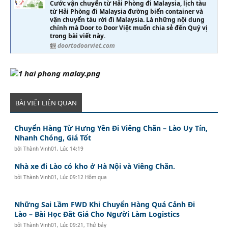
Cước vận chuyển từ Hải Phòng đi Malaysia, lịch tàu
từ Hải Phòng đi Malaysia đường biển container và
vận chuyển tàu rời đi Malaysia. Là những nội dung
chính mà Door to Door Việt muốn chia sẻ đến Quý vị
trong bài viết này.
doortodoorviet.com
BÀI VIẾT LIÊN QUAN
Chuyển Hàng Từ Hưng Yên Đi Viêng Chăn – Lào Uy Tín,
Nhanh Chóng, Giá Tốt
bởi
Thành Vinh01
,
Lúc 14:19
Nhà xe đi Lào có kho ở Hà Nội và Viêng Chăn.
bởi
Thành Vinh01
,
Lúc 09:12 Hôm qua
Những Sai Lầm FWD Khi Chuyển Hàng Quá Cảnh Đi
Lào – Bài Học Đắt Giá Cho Người Làm Logistics
bởi
Thành Vinh01
,
Lúc 09:21, Thứ bảy