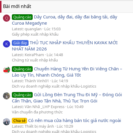
Bài mới nhất
Dây Curoa, dây đai, dây đai băng tải, dây
Quảng cáo
Q
Curoa Megadyne
Latest: quanglan
Lúc 15:03
Giấy phép xuất nhập khẩu
THỦ TỤC NHẬP KHẨU THUYỀN KAYAK MỚI
Giải đáp
K
NHẤT NĂM 2026
Latest: KeiraPham
Lúc 14:48
Chứng từ xuất nhập khẩu
Chuyển Hàng Từ Hưng Yên Đi Viêng Chăn –
Quảng cáo
Lào Uy Tín, Nhanh Chóng, Giá Tốt
Latest: Thành Vinh01
Lúc 14:19
Dịch vụ doanh nghiệp xuất nhập khẩu-Logistics
Gửi Lồng Đèn Trung Thu Đi Mỹ – Đóng Gói
Quảng cáo
Cẩn Thận, Giao Tận Nhà, Thủ Tục Trọn Gói
Latest: Văn Nhã _LHP Express
Lúc 10:49
Vận chuyển đa phương thức
Có nên mua cửa hàng bán tóc giả nước ngoài
Chia sẻ
Latest: Thiết bị máy ảnh
Lúc 10:29
Dịch vụ doanh nghiệp xuất nhập khẩu-Logistics