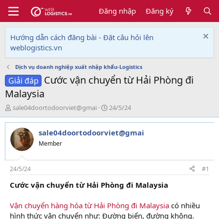
Đăng nhập
Đăng ký
Hướng dẫn cách đăng bài - Đặt câu hỏi lên
weblogistics.vn
Dịch vụ doanh nghiệp xuất nhập khẩu-Logistics
Cước vận chuyển từ Hải Phòng đi
Giải đáp
Malaysia
T
N
sale04doortodoorviet@gmai
24/5/24
h
g
r
à
sale04doortodoorviet@gmai
e
y
a
g
Member
d
ử
s
i
t
24/5/24
#1
a
Cước vận chuyển từ Hải Phòng đi Malaysia
r
t
e
Vận chuyển hàng hóa từ Hải Phòng đi Malaysia
có nhiều
r
hình thức vận chuyển như: Đường biển, đường không.