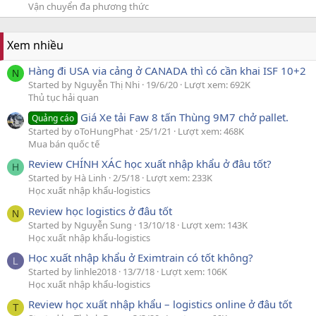
Vận chuyển đa phương thức
Xem nhiều
Hàng đi USA via cảng ở CANADA thì có cần khai ISF 10+2
N
Started by Nguyễn Thị Nhi
19/6/20
Lượt xem: 692K
Thủ tục hải quan
Giá Xe tải Faw 8 tấn Thùng 9M7 chở pallet.
Quảng cáo
Started by oToHungPhat
25/1/21
Lượt xem: 468K
Mua bán quốc tế
Review CHÍNH XÁC học xuất nhập khẩu ở đâu tốt?
H
Started by Hà Linh
2/5/18
Lượt xem: 233K
Học xuất nhập khẩu-logistics
Review học logistics ở đâu tốt
N
Started by Nguyễn Sung
13/10/18
Lượt xem: 143K
Học xuất nhập khẩu-logistics
Học xuất nhập khẩu ở Eximtrain có tốt không?
L
Started by linhle2018
13/7/18
Lượt xem: 106K
Học xuất nhập khẩu-logistics
Review học xuất nhập khẩu – logistics online ở đâu tốt
T