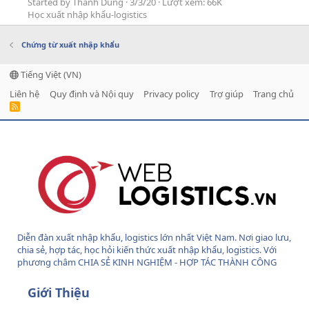
Started by Thành Dung
3/3/20
Lượt xem: 66K
Học xuất nhập khẩu-logistics
Chứng từ xuất nhập khẩu
Tiếng Việt (VN)
Liên hệ
Quy định và Nội quy
Privacy policy
Trợ giúp
Trang chủ
R
S
S
Diễn đàn xuất nhập khẩu, logistics lớn nhất Việt Nam. Nơi giao lưu,
chia sẻ, hợp tác, học hỏi kiến thức xuất nhập khẩu, logistics. Với
phương châm CHIA SẺ KINH NGHIỆM - HỢP TÁC THÀNH CÔNG
Giới Thiệu