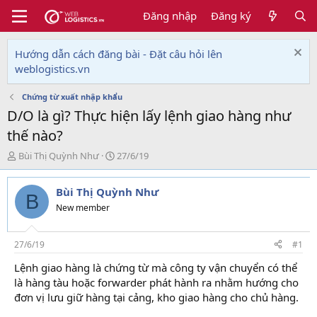
Đăng nhập
Đăng ký
Hướng dẫn cách đăng bài - Đặt câu hỏi lên
weblogistics.vn
Chứng từ xuất nhập khẩu
D/O là gì? Thực hiện lấy lệnh giao hàng như
thế nào?
T
N
Bùi Thị Quỳnh Như
27/6/19
h
g
r
à
Bùi Thị Quỳnh Như
e
y
B
a
g
New member
d
ử
s
i
t
27/6/19
#1
a
Lệnh giao hàng là chứng từ mà công ty vận chuyển có thể
r
là hàng tàu hoặc forwarder phát hành ra nhằm hướng cho
t
e
đơn vị lưu giữ hàng tại cảng, kho giao hàng cho chủ hàng.
r