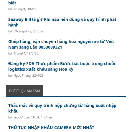
biết
bởi
TrungPA
,
3/6/26
Seaway Bill là gì? Khi nào nên dùng và quy trình phát
hành
bởi
3W Logistics
,
28/5/26
Ghép hàng, vận chuyển hàng hóa nguyên xe từ Việt
Nam sang Lào 0853089321
bởi
TrungPA
,
18/5/26
Đăng ký FDA Thực phẩm Bước bắt buộc trong chuỗi
logistics xuất khẩu sang Hoa Kỳ
bởi
Ngọc Phụng
,
22/4/26
ĐƯỢC QUAN TÂM
Thắc mắc về quy trình nộp chứng từ hàng xuất nhập
khẩu
bởi
seooo1
,
Lúc 18:04, Thứ hai
THỦ TỤC NHẬP KHẨU CAMERA MỚI NHẤT