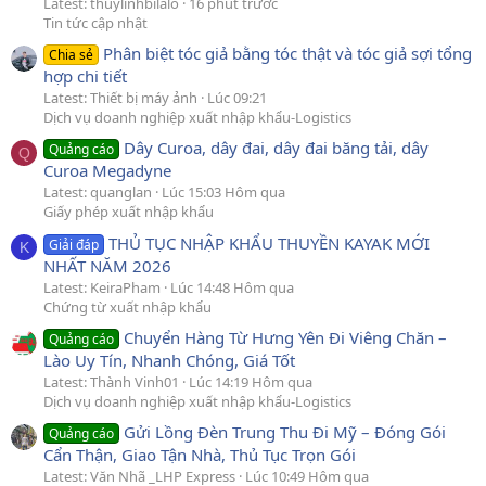
Latest: thuylinhbilalo
16 phút trước
Tin tức cập nhật
Phân biệt tóc giả bằng tóc thật và tóc giả sợi tổng
Chia sẻ
hợp chi tiết
Latest: Thiết bị máy ảnh
Lúc 09:21
Dịch vụ doanh nghiệp xuất nhập khẩu-Logistics
Dây Curoa, dây đai, dây đai băng tải, dây
Quảng cáo
Q
Curoa Megadyne
Latest: quanglan
Lúc 15:03 Hôm qua
Giấy phép xuất nhập khẩu
THỦ TỤC NHẬP KHẨU THUYỀN KAYAK MỚI
Giải đáp
K
NHẤT NĂM 2026
Latest: KeiraPham
Lúc 14:48 Hôm qua
Chứng từ xuất nhập khẩu
Chuyển Hàng Từ Hưng Yên Đi Viêng Chăn –
Quảng cáo
Lào Uy Tín, Nhanh Chóng, Giá Tốt
Latest: Thành Vinh01
Lúc 14:19 Hôm qua
Dịch vụ doanh nghiệp xuất nhập khẩu-Logistics
Gửi Lồng Đèn Trung Thu Đi Mỹ – Đóng Gói
Quảng cáo
Cẩn Thận, Giao Tận Nhà, Thủ Tục Trọn Gói
Latest: Văn Nhã _LHP Express
Lúc 10:49 Hôm qua