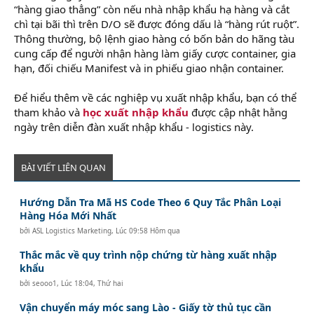
“hàng giao thẳng” còn nếu nhà nhập khẩu hạ hàng và cắt
chì tại bãi thì trên D/O sẽ được đóng dấu là “hàng rút ruột”.
Thông thường, bộ lệnh giao hàng có bốn bản do hãng tàu
cung cấp để người nhận hàng làm giấy cược container, gia
hạn, đối chiếu Manifest và in phiếu giao nhận container.
Để hiểu thêm về các nghiệp vụ xuất nhập khẩu, bạn có thể
tham khảo và
học xuất nhập khẩu
được cập nhật hằng
ngày trên diễn đàn xuất nhập khẩu - logistics này.
BÀI VIẾT LIÊN QUAN
Hướng Dẫn Tra Mã HS Code Theo 6 Quy Tắc Phân Loại
Hàng Hóa Mới Nhất
bởi
ASL Logistics Marketing
,
Lúc 09:58 Hôm qua
Thắc mắc về quy trình nộp chứng từ hàng xuất nhập
khẩu
bởi
seooo1
,
Lúc 18:04, Thứ hai
Vận chuyển máy móc sang Lào - Giấy tờ thủ tục cần