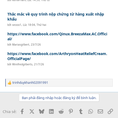
Thắc mắc về quy trình nộp chứng từ hàng xuất nhập
khẩu
bởi
seooo1
,
Lúc 18:04, Thứ hai
https://www.facebook.com/Qinux.BreezaMax.AC.Offici
al/
bởi
Mariasgilbert
,
23/7/26
https://www.facebook.com/ArthryonHeatReliefCream.
OfficialPage/
bởi
Winifredgilberts
,
21/7/26
trinhduykhanh02091991
R
e
a
c
Bạn phải đăng nhập hoặc đăng ký để bình luận.
t
i
o
Facebook
X
Bluesky
LinkedIn
Reddit
Pinterest
Tumblr
WhatsApp
Email
Li
Chia sẻ:
n
s