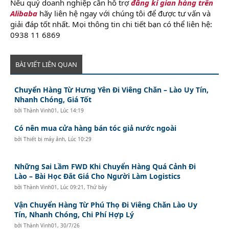
Nếu quý doanh nghiệp cần hỗ trợ
đăng kí gian hàng trên
Alibaba
hãy liên hệ ngay với chúng tôi để được tư vấn và
giải đáp tốt nhất. Mọi thông tin chi tiết bạn có thể liên hệ:
0938 11 6869
BÀI VIẾT LIÊN QUAN
Chuyển Hàng Từ Hưng Yên Đi Viêng Chăn – Lào Uy Tín,
Nhanh Chóng, Giá Tốt
bởi
Thành Vinh01
,
Lúc 14:19
Có nên mua cửa hàng bán tóc giả nước ngoài
bởi
Thiết bị máy ảnh
,
Lúc 10:29
Những Sai Lầm FWD Khi Chuyển Hàng Quá Cảnh Đi
Lào – Bài Học Đắt Giá Cho Người Làm Logistics
bởi
Thành Vinh01
,
Lúc 09:21, Thứ bảy
Vận Chuyển Hàng Từ Phú Thọ Đi Viêng Chăn Lào Uy
Tín, Nhanh Chóng, Chi Phí Hợp Lý
bởi
Thành Vinh01
,
30/7/26