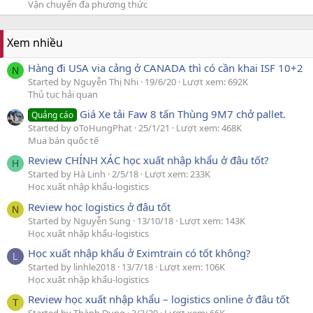
Vận chuyển đa phương thức
Xem nhiều
Hàng đi USA via cảng ở CANADA thì có cần khai ISF 10+2
N
Started by Nguyễn Thị Nhi
19/6/20
Lượt xem: 692K
Thủ tục hải quan
Giá Xe tải Faw 8 tấn Thùng 9M7 chở pallet.
Quảng cáo
Started by oToHungPhat
25/1/21
Lượt xem: 468K
Mua bán quốc tế
Review CHÍNH XÁC học xuất nhập khẩu ở đâu tốt?
H
Started by Hà Linh
2/5/18
Lượt xem: 233K
Học xuất nhập khẩu-logistics
Review học logistics ở đâu tốt
N
Started by Nguyễn Sung
13/10/18
Lượt xem: 143K
Học xuất nhập khẩu-logistics
Học xuất nhập khẩu ở Eximtrain có tốt không?
L
Started by linhle2018
13/7/18
Lượt xem: 106K
Học xuất nhập khẩu-logistics
Review học xuất nhập khẩu – logistics online ở đâu tốt
T