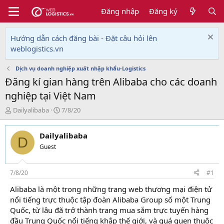
Đăng nhập
Đăng ký
Hướng dẫn cách đăng bài - Đặt câu hỏi lên
weblogistics.vn
Dịch vụ doanh nghiệp xuất nhập khẩu-Logistics
Đăng kí gian hàng trên Alibaba cho các doanh
nghiệp tại Việt Nam
T
N
Dailyalibaba
7/8/20
h
g
r
à
Dailyalibaba
e
y
D
a
g
Guest
d
ử
s
i
t
7/8/20
#1
a
Alibaba là một trong những trang web thương mại điện tử
r
nổi tiếng trực thuộc tập đoàn Alibaba Group số một Trung
t
e
Quốc, từ lâu đã trở thành trang mua sắm trực tuyến hàng
r
đầu Trung Quốc nổi tiếng khắp thế giới, và quá quen thuộc