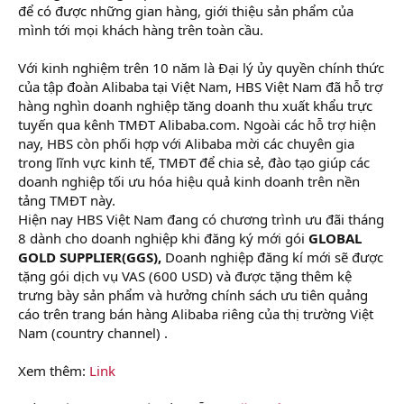
để có được những gian hàng, giới thiệu sản phẩm của
mình tới mọi khách hàng trên toàn cầu.
Với kinh nghiệm trên 10 năm là Đại lý ủy quyền chính thức
của tập đoàn Alibaba tại Việt Nam, HBS Việt Nam đã hỗ trợ
hàng nghìn doanh nghiệp tăng doanh thu xuất khẩu trực
tuyến qua kênh TMĐT Alibaba.com. Ngoài các hỗ trợ hiện
nay, HBS còn phối hợp với Alibaba mời các chuyên gia
trong lĩnh vực kinh tế, TMĐT để chia sẻ, đào tạo giúp các
doanh nghiệp tối ưu hóa hiệu quả kinh doanh trên nền
tảng TMĐT này.
Hiện nay HBS Việt Nam đang có chương trình ưu đãi tháng
8 dành cho doanh nghiệp khi đăng ký mới gói
GLOBAL
GOLD SUPPLIER(GGS),
Doanh nghiệp đăng kí mới sẽ được
tặng gói dịch vụ VAS (600 USD) và được tặng thêm kệ
trưng bày sản phẩm và hưởng chính sách ưu tiên quảng
cáo trên trang bán hàng Alibaba riêng của thị trường Việt
Nam (country channel) .
Xem thêm:
Link