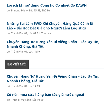
Lợi ích khi sử dụng đồng hồ đo nhiệt độ DAWN
bởi
Phương_bilalo
,
Lúc 15:59, Thứ ba
Những Sai Lầm FWD Khi Chuyển Hàng Quá Cảnh Đi
Lào – Bài Học Đắt Giá Cho Người Làm Logistics
bởi
Thành Vinh01
,
Lúc 09:21, Thứ bảy
Chuyển Hàng Từ Hưng Yên Đi Viêng Chăn – Lào Uy Tín,
Nhanh Chóng, Giá Tốt
bởi
Thành Vinh01
,
Lúc 14:19
BÀI VIẾT MỚI
Chuyển Hàng Từ Hưng Yên Đi Viêng Chăn – Lào Uy Tín,
Nhanh Chóng, Giá Tốt
bởi
Thành Vinh01
,
Lúc 14:19
Có nên mua cửa hàng bán tóc giả nước ngoài
bởi
Thiết bị máy ảnh
,
Lúc 10:29