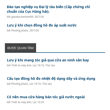
Đào tạo nghiệp vụ Đại lý tàu biển (Cấp chứng chỉ
chuẩn của Cục Hàng hải).
bởi
giaoducvietnam09
,
30/7/26
Lưu ý khi chọn đồng hồ đo áp suất nước
bởi
Phương_bilalo
,
29/7/26
ĐƯỢC QUAN TÂM
Lưu ý khi mang tóc giả qua cửa an ninh sân bay
bởi
Thiết bị máy ảnh
,
Lúc 10:10, Thứ sáu
Cấu tạo đồng hồ đo nhiệt độ dạng dây và ứng dụng
bởi
Phương_bilalo
,
Lúc 10:10, Thứ sáu
Có nên mua cửa hàng bán tóc giả nước ngoài
bởi
Thiết bị máy ảnh
,
Lúc 10:29