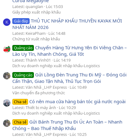
Curoa Megadyne
Latest: quanglan
Lúc 15:03
Giấy phép xuất nhập khẩu
THỦ TỤC NHẬP KHẨU THUYỀN KAYAK MỚI
Giải đáp
K
NHẤT NĂM 2026
Latest: KeiraPham
Lúc 14:48
Chứng từ xuất nhập khẩu
Chuyển Hàng Từ Hưng Yên Đi Viêng Chăn –
Quảng cáo
Lào Uy Tín, Nhanh Chóng, Giá Tốt
Latest: Thành Vinh01
Lúc 14:19
Dịch vụ doanh nghiệp xuất nhập khẩu-Logistics
Gửi Lồng Đèn Trung Thu Đi Mỹ – Đóng Gói
Quảng cáo
Cẩn Thận, Giao Tận Nhà, Thủ Tục Trọn Gói
Latest: Văn Nhã _LHP Express
Lúc 10:49
Vận chuyển đa phương thức
Có nên mua cửa hàng bán tóc giả nước ngoài
Chia sẻ
Latest: Thiết bị máy ảnh
Lúc 10:29
Dịch vụ doanh nghiệp xuất nhập khẩu-Logistics
Gửi Bánh Trung Thu Đi Úc An Toàn – Nhanh
Chia sẻ
Chóng – Bao Thuế Nhập Khẩu
Latest: Văn Nhã _LHP Express
Lúc 10:25