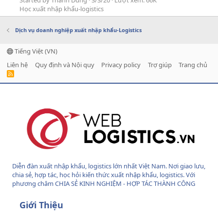
Started by Thành Dung
3/3/20
Lượt xem: 66K
Học xuất nhập khẩu-logistics
Dịch vụ doanh nghiệp xuất nhập khẩu-Logistics
Tiếng Việt (VN)
Liên hệ
Quy định và Nội quy
Privacy policy
Trợ giúp
Trang chủ
R
S
S
Diễn đàn xuất nhập khẩu, logistics lớn nhất Việt Nam. Nơi giao lưu,
chia sẻ, hợp tác, học hỏi kiến thức xuất nhập khẩu, logistics. Với
phương châm CHIA SẺ KINH NGHIỆM - HỢP TÁC THÀNH CÔNG
Giới Thiệu