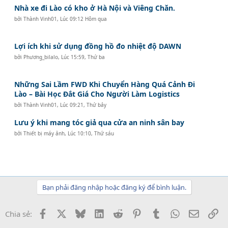
Nhà xe đi Lào có kho ở Hà Nội và Viêng Chăn.
bởi
Thành Vinh01
,
Lúc 09:12 Hôm qua
Lợi ích khi sử dụng đồng hồ đo nhiệt độ DAWN
bởi
Phương_bilalo
,
Lúc 15:59, Thứ ba
Những Sai Lầm FWD Khi Chuyển Hàng Quá Cảnh Đi
Lào – Bài Học Đắt Giá Cho Người Làm Logistics
bởi
Thành Vinh01
,
Lúc 09:21, Thứ bảy
Lưu ý khi mang tóc giả qua cửa an ninh sân bay
bởi
Thiết bị máy ảnh
,
Lúc 10:10, Thứ sáu
Bạn phải đăng nhập hoặc đăng ký để bình luận.
Facebook
X
Bluesky
LinkedIn
Reddit
Pinterest
Tumblr
WhatsApp
Email
Li
Chia sẻ: