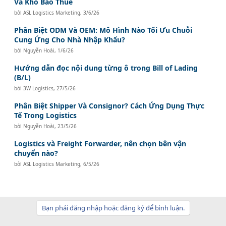
Và Kho Bảo Thuế
bởi
ASL Logistics Marketing
,
3/6/26
Phân Biệt ODM Và OEM: Mô Hình Nào Tối Ưu Chuỗi
Cung Ứng Cho Nhà Nhập Khẩu?
bởi
Nguyễn Hoài
,
1/6/26
Hướng dẫn đọc nội dung từng ô trong Bill of Lading
(B/L)
bởi
3W Logistics
,
27/5/26
Phân Biệt Shipper Và Consignor? Cách Ứng Dụng Thực
Tế Trong Logistics
bởi
Nguyễn Hoài
,
23/5/26
Logistics và Freight Forwarder, nên chọn bên vận
chuyển nào?
bởi
ASL Logistics Marketing
,
6/5/26
Bạn phải đăng nhập hoặc đăng ký để bình luận.