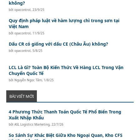
không?
bởi
opacontrol
,
23/9/25
Quy định pháp luật về hàm lượng chì trong sơn tại
Việt Nam
bởi
opacontrol
,
11/9/25
Dấu CR có giống với dấu CE (Châu Âu) không?
bởi
opacontrol
,
5/8/25
LCL Là Gì? Toàn Bộ Kiến Thức Về Hàng LCL Trong Vận
Chuyển Quốc Tế
bởi
Nguyễn Ngọc Tâm
,
1/8/25
BÀI VIẾT MỚI
4 Phương Thức Thanh Toán Quốc Tế Phổ Biến Trong
Xuất Nhập Khẩu
bởi
ASL Logistics Marketing
,
22/7/26
So Sánh Sự Khác Biệt Giữa Kho Ngoại Quan, Kho CFS