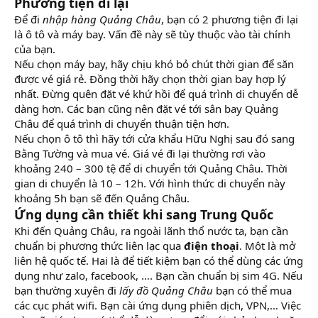
Phương tiện đi lại
Để đi
nhập hàng Quảng Châu
, bạn có 2 phương tiện đi lại
là ô tô và máy bay. Vấn đề này sẽ tùy thuộc vào tài chính
của bạn.
Nếu chọn máy bay, hãy chịu khó bỏ chút thời gian để săn
được vé giá rẻ. Đồng thời hãy chọn thời gian bay hợp lý
nhất. Đừng quên đặt vé khứ hồi để quá trình di chuyển dễ
dàng hơn. Các bạn cũng nên đặt vé tới sân bay Quảng
Châu để quá trình di chuyển thuận tiện hơn.
Nếu chọn ô tô thì hãy tới cửa khẩu Hữu Nghị sau đó sang
Bằng Tường và mua vé. Giá vé đi lại thường rơi vào
khoảng 240 – 300 tệ để di chuyển tới Quảng Châu. Thời
gian di chuyển là 10 – 12h. Với hình thức di chuyển này
khoảng 5h bạn sẽ đến Quảng Châu.
Ứng dụng cần thiết khi sang Trung Quốc
Khi đến Quảng Châu, ra ngoài lãnh thổ nước ta, bạn cần
chuẩn bị phương thức liên lạc qua
điện thoại
. Một là mở
liên hệ quốc tế. Hai là để tiết kiệm bạn có thể dùng các ứng
dụng như zalo, facebook, …. Bạn cần chuẩn bị sim 4G. Nếu
bạn thường xuyên đi
lấy đồ Quảng Châu
bạn có thể mua
các cục phát wifi. Bạn cài ứng dụng phiên dịch, VPN,… Việc