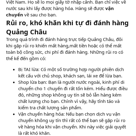
Việt Nam. Họ sẽ lo mọi giấy tờ nhập cảnh. Bạn chỉ việc về
nước sau khi lấy được hàng hóa. Hàng sẽ được
vận
chuyển
về sau cho bạn.
Rủi ro, khó khăn khi tự đi đánh hàng
Quảng Châu
Trong quá trình đi đánh hàng trực tiếp Quảng Châu, đôi
khi gặp rủi ro khiến mất hàng,mất tiền hoặc có thể mất
toàn bộ công sức, chi phí đi đánh hàng. Những rủi ro có
thể kể đến gồm có:
Bị TAI lừa: Có một số trường hợp người phiên dịch
kết cấu với chủ shop, khách sạn, lái xe để lừa bạn.
Shop lừa bạn: Bạn là người nước ngoài, kinh phí di
chuyển cho 1 chuyến đi rất tốn kém. Hiểu được điều
đó, những shop không uy tín sẽ bỏ lẫn hàng kém
chất lượng cho bạn. Chính vì vậy, hãy tỉnh táo và
kiểm tra chất lượng sản phẩm.
Vận chuyển hàng hóa: Nếu bạn chọn dịch vụ vận
chuyển không uy tín thì rất có thể bạn sẽ gặp rủi ro
về hàng hóa khi vận chuyển. Khi này việc giải quyết
là rất khó khăn.