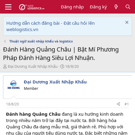
Đăng nhập
Đăng ký
Hướng dẫn cách đăng bài - Đặt câu hỏi lên
weblogistics.vn
Thuật ngữ xuất nhập khẩu và logistics
Đánh Hàng Quảng Châu | Bật Mí Phương
Pháp Đánh Hàng Siêu Lợi Nhuận.
T
N
Đại Dương Xuất Nhập Khẩu
18/8/20
h
g
r
à
Đại Dương Xuất Nhập Khẩu
e
y
a
g
Member
d
ử
s
i
t
18/8/20
#1
a
Đánh hàng Quảng Châu
đang là xu hướng kinh doanh
r
trong nhiều năm trở lại đây tại nước ta. Bởi hàng hóa
t
e
Quảng Châu đa dạng mẫu mã, giá thành rẻ. Phù hợp với
r
nhu cầu của người tiêu dùng nước ta. Đặc biệt những năm