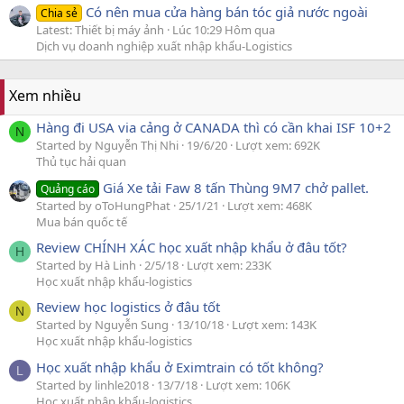
Có nên mua cửa hàng bán tóc giả nước ngoài
Chia sẻ
Latest: Thiết bị máy ảnh
Lúc 10:29 Hôm qua
Dịch vụ doanh nghiệp xuất nhập khẩu-Logistics
Xem nhiều
Hàng đi USA via cảng ở CANADA thì có cần khai ISF 10+2
N
Started by Nguyễn Thị Nhi
19/6/20
Lượt xem: 692K
Thủ tục hải quan
Giá Xe tải Faw 8 tấn Thùng 9M7 chở pallet.
Quảng cáo
Started by oToHungPhat
25/1/21
Lượt xem: 468K
Mua bán quốc tế
Review CHÍNH XÁC học xuất nhập khẩu ở đâu tốt?
H
Started by Hà Linh
2/5/18
Lượt xem: 233K
Học xuất nhập khẩu-logistics
Review học logistics ở đâu tốt
N
Started by Nguyễn Sung
13/10/18
Lượt xem: 143K
Học xuất nhập khẩu-logistics
Học xuất nhập khẩu ở Eximtrain có tốt không?
L
Started by linhle2018
13/7/18
Lượt xem: 106K
Học xuất nhập khẩu-logistics