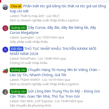
Phân biệt tóc giả bằng tóc thật và tóc giả sợi tổng
Chia sẻ
hợp chi tiết
Latest: Thiết bị máy ảnh
Lúc 09:21
Dịch vụ doanh nghiệp xuất nhập khẩu-Logistics
Dây Curoa, dây đai, dây đai băng tải, dây
Quảng cáo
Q
Curoa Megadyne
Latest: quanglan
Lúc 15:03 Hôm qua
Giấy phép xuất nhập khẩu
THỦ TỤC NHẬP KHẨU THUYỀN KAYAK MỚI
Giải đáp
K
NHẤT NĂM 2026
Latest: KeiraPham
Lúc 14:48 Hôm qua
Chứng từ xuất nhập khẩu
Chuyển Hàng Từ Hưng Yên Đi Viêng Chăn –
Quảng cáo
Lào Uy Tín, Nhanh Chóng, Giá Tốt
Latest: Thành Vinh01
Lúc 14:19 Hôm qua
Dịch vụ doanh nghiệp xuất nhập khẩu-Logistics
Gửi Lồng Đèn Trung Thu Đi Mỹ – Đóng Gói
Quảng cáo
Cẩn Thận, Giao Tận Nhà, Thủ Tục Trọn Gói
Latest: Văn Nhã _LHP Express
Lúc 10:49 Hôm qua
Vận chuyển đa phương thức