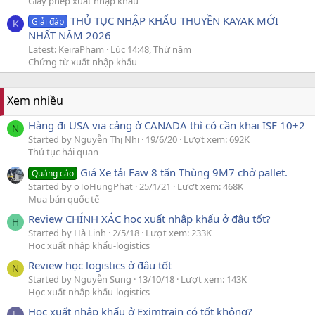
Giấy phép xuất nhập khẩu
THỦ TỤC NHẬP KHẨU THUYỀN KAYAK MỚI
Giải đáp
K
NHẤT NĂM 2026
Latest: KeiraPham
Lúc 14:48, Thứ năm
Chứng từ xuất nhập khẩu
Xem nhiều
Hàng đi USA via cảng ở CANADA thì có cần khai ISF 10+2
N
Started by Nguyễn Thị Nhi
19/6/20
Lượt xem: 692K
Thủ tục hải quan
Giá Xe tải Faw 8 tấn Thùng 9M7 chở pallet.
Quảng cáo
Started by oToHungPhat
25/1/21
Lượt xem: 468K
Mua bán quốc tế
Review CHÍNH XÁC học xuất nhập khẩu ở đâu tốt?
H
Started by Hà Linh
2/5/18
Lượt xem: 233K
Học xuất nhập khẩu-logistics
Review học logistics ở đâu tốt
N
Started by Nguyễn Sung
13/10/18
Lượt xem: 143K
Học xuất nhập khẩu-logistics
Học xuất nhập khẩu ở Eximtrain có tốt không?