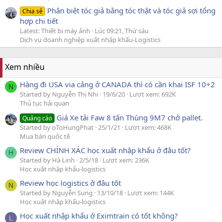
Phân biệt tóc giả bằng tóc thật và tóc giả sợi tổng
Chia sẻ
hợp chi tiết
Latest: Thiết bị máy ảnh
Lúc 09:21, Thứ sáu
Dịch vụ doanh nghiệp xuất nhập khẩu-Logistics
Xem nhiều
Hàng đi USA via cảng ở CANADA thì có cần khai ISF 10+2
N
Started by Nguyễn Thị Nhi
19/6/20
Lượt xem: 692K
Thủ tục hải quan
Giá Xe tải Faw 8 tấn Thùng 9M7 chở pallet.
Quảng cáo
Started by oToHungPhat
25/1/21
Lượt xem: 468K
Mua bán quốc tế
Review CHÍNH XÁC học xuất nhập khẩu ở đâu tốt?
H
Started by Hà Linh
2/5/18
Lượt xem: 236K
Học xuất nhập khẩu-logistics
Review học logistics ở đâu tốt
N
Started by Nguyễn Sung
13/10/18
Lượt xem: 144K
Học xuất nhập khẩu-logistics
Học xuất nhập khẩu ở Eximtrain có tốt không?
L