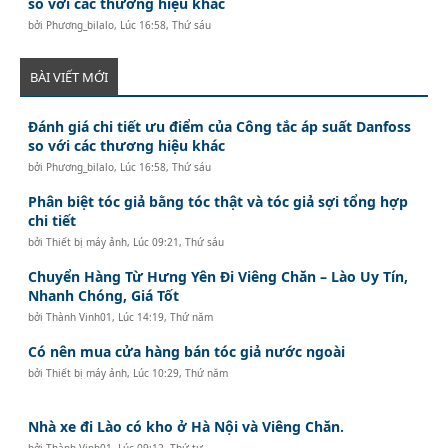
so với các thương hiệu khác
bởi
Phương_bilalo
,
Lúc 16:58, Thứ sáu
BÀI VIẾT MỚI
Đánh giá chi tiết ưu điểm của Công tắc áp suất Danfoss
so với các thương hiệu khác
bởi
Phương_bilalo
,
Lúc 16:58, Thứ sáu
Phân biệt tóc giả bằng tóc thật và tóc giả sợi tổng hợp
chi tiết
bởi
Thiết bị máy ảnh
,
Lúc 09:21, Thứ sáu
Chuyển Hàng Từ Hưng Yên Đi Viêng Chăn – Lào Uy Tín,
Nhanh Chóng, Giá Tốt
bởi
Thành Vinh01
,
Lúc 14:19, Thứ năm
Có nên mua cửa hàng bán tóc giả nước ngoài
bởi
Thiết bị máy ảnh
,
Lúc 10:29, Thứ năm
Nhà xe đi Lào có kho ở Hà Nội và Viêng Chăn.
bởi
Thành Vinh01
,
Lúc 09:12, Thứ tư