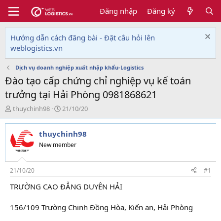
Đăng nhập
Đăng ký
Hướng dẫn cách đăng bài - Đặt câu hỏi lên
weblogistics.vn
Dịch vụ doanh nghiệp xuất nhập khẩu-Logistics
Đào tạo cấp chứng chỉ nghiệp vụ kế toán
trưởng tại Hải Phòng 0981868621
T
N
thuychinh98
21/10/20
h
g
r
à
thuychinh98
e
y
a
g
New member
d
ử
s
i
t
21/10/20
#1
a
TRƯỜNG CAO ĐẲNG DUYÊN HẢI
r
t
e
156/109 Trường Chinh Đồng Hòa, Kiến an, Hải Phòng
r