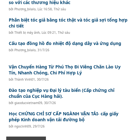
so với các thương hiệu khác
bởi
Phương_bilalo
,
Lúc 16:58, Thứ sáu
Phân biệt tóc giả bằng tóc thật và tóc giả sợi tổng hợp
chi tiết
bởi
Thiết bị máy ảnh
,
Lúc 09:21, Thứ sáu
Cấu tạo đồng hồ đo nhiệt độ dạng dây và ứng dụng
bởi
Phương_bilalo
,
31/7/26
Vận Chuyển Hàng Từ Phú Thọ Đi Viêng Chăn Lào Uy
Tín, Nhanh Chóng, Chi Phí Hợp Lý
bởi
Thành Vinh01
,
30/7/26
Đào tạo nghiệp vụ Đại lý tàu biển (Cấp chứng chỉ
chuẩn của Cục Hàng hải).
bởi
giaoducvietnam09
,
30/7/26
Học CHỨNG CHỈ SƠ CẤP NGÀNH VẬN TẢI- cấp giấy
phép Kinh doanh vận tải đường bộ
bởi
ngoclinh09
,
29/7/26