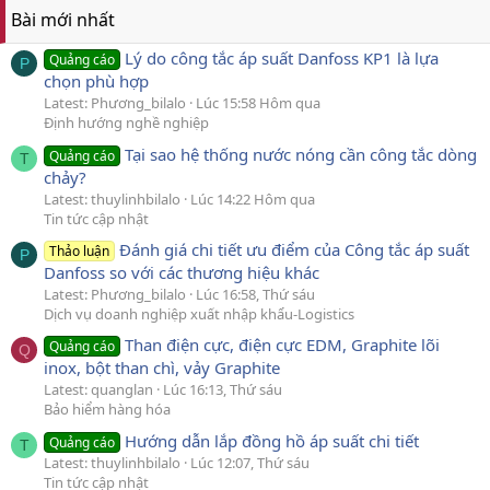
Bài mới nhất
Lý do công tắc áp suất Danfoss KP1 là lựa
Quảng cáo
P
chọn phù hợp
Latest: Phương_bilalo
Lúc 15:58 Hôm qua
Định hướng nghề nghiệp
Tại sao hệ thống nước nóng cần công tắc dòng
Quảng cáo
T
chảy?
Latest: thuylinhbilalo
Lúc 14:22 Hôm qua
Tin tức cập nhật
Đánh giá chi tiết ưu điểm của Công tắc áp suất
Thảo luận
P
Danfoss so với các thương hiệu khác
Latest: Phương_bilalo
Lúc 16:58, Thứ sáu
Dịch vụ doanh nghiệp xuất nhập khẩu-Logistics
Than điện cực, điện cực EDM, Graphite lõi
Quảng cáo
Q
inox, bột than chì, vảy Graphite
Latest: quanglan
Lúc 16:13, Thứ sáu
Bảo hiểm hàng hóa
Hướng dẫn lắp đồng hồ áp suất chi tiết
Quảng cáo
T
Latest: thuylinhbilalo
Lúc 12:07, Thứ sáu
Tin tức cập nhật