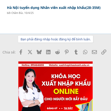
Hà Nội tuyển dụng Nhân viên xuất nhập khẩu(28-35M)
bởi
Châm Bùi
,
10/4/25
Bạn phải đăng nhập hoặc đăng ký để bình luận.
Facebook
X
Bluesky
LinkedIn
Reddit
Pinterest
Tumblr
WhatsApp
Email
Li
Chia sẻ: