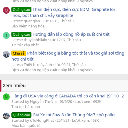
Dịch vụ doanh nghiệp xuất nhập khẩu-Logistics
Than điện cực, điện cực EDM, Graphite lõi
Quảng cáo
Q
inox, bột than chì, vảy Graphite
Latest: quanglan
Lúc 16:13, Thứ sáu
Bảo hiểm hàng hóa
Hướng dẫn lắp đồng hồ áp suất chi tiết
Quảng cáo
T
Latest: thuylinhbilalo
Lúc 12:07, Thứ sáu
Tin tức cập nhật
Phân biệt tóc giả bằng tóc thật và tóc giả sợi tổng
Chia sẻ
hợp chi tiết
Latest: Thiết bị máy ảnh
Lúc 09:21, Thứ sáu
Dịch vụ doanh nghiệp xuất nhập khẩu-Logistics
Xem nhiều
Hàng đi USA via cảng ở CANADA thì có cần khai ISF 10+2
N
Started by Nguyễn Thị Nhi
19/6/20
Lượt xem: 692K
Thủ tục hải quan
Giá Xe tải Faw 8 tấn Thùng 9M7 chở pallet.
Quảng cáo
Started by oToHungPhat
25/1/21
Lượt xem: 468K
Mua bán quốc tế