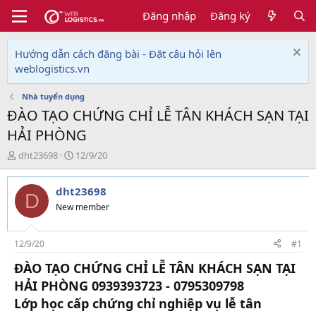
Đăng nhập
Đăng ký
Hướng dẫn cách đăng bài - Đặt câu hỏi lên
weblogistics.vn
Nhà tuyển dụng
ĐÀO TẠO CHỨNG CHỈ LỄ TÂN KHÁCH SẠN TẠI
HẢI PHÒNG
T
N
dht23698
12/9/20
h
g
r
à
dht23698
e
y
D
a
g
New member
d
ử
s
i
t
12/9/20
#1
a
ĐÀO TẠO CHỨNG CHỈ LỄ TÂN KHÁCH SẠN TẠI
r
t
HẢI PHÒNG 0939393723 - 0795309798
e
Lớp học cấp chứng chỉ nghiệp vụ lễ tân
r