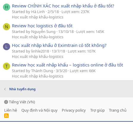
Review CHÍNH XÁC học xuất nhập khẩu ở đâu tốt?
H
Started by Hà Linh
2/5/18
Lượt xem: 237K
Học xuất nhập khẩu-logistics
Review học logistics ở đâu tốt
N
Started by Nguyễn Sung
13/10/18
Lượt xem: 145K
Học xuất nhập khẩu-logistics
Học xuất nhập khẩu ở Eximtrain có tốt không?
L
Started by linhle2018
13/7/18
Lượt xem: 107K
Học xuất nhập khẩu-logistics
Review học xuất nhập khẩu – logistics online ở đâu tốt
T
Started by Thành Dung
3/3/20
Lượt xem: 66K
Học xuất nhập khẩu-logistics
Nhà tuyển dụng
Tiếng Việt (VN)
Liên hệ
Quy định và Nội quy
Privacy policy
Trợ giúp
Trang chủ
R
S
S