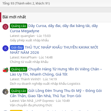
Tổng: 93 (Thành viên: 2, khách: 91)
Bài mới nhất
Dây Curoa, dây đai, dây đai băng tải, dây
Quảng cáo
Q
Curoa Megadyne
Latest: quanglan
Lúc 15:03
Giấy phép xuất nhập khẩu
THỦ TỤC NHẬP KHẨU THUYỀN KAYAK MỚI
Giải đáp
K
NHẤT NĂM 2026
Latest: KeiraPham
Lúc 14:48
Chứng từ xuất nhập khẩu
Chuyển Hàng Từ Hưng Yên Đi Viêng Chăn –
Quảng cáo
Lào Uy Tín, Nhanh Chóng, Giá Tốt
Latest: Thành Vinh01
Lúc 14:19
Dịch vụ doanh nghiệp xuất nhập khẩu-Logistics
Gửi Lồng Đèn Trung Thu Đi Mỹ – Đóng Gói
Quảng cáo
Cẩn Thận, Giao Tận Nhà, Thủ Tục Trọn Gói
Latest: Văn Nhã _LHP Express
Lúc 10:49
Vận chuyển đa phương thức