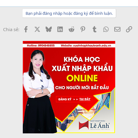
Bạn phải đăng nhập hoặc đăng ký để bình luận.
Facebook
X
Bluesky
LinkedIn
Reddit
Pinterest
Tumblr
WhatsApp
Email
Li
Chia sẻ: