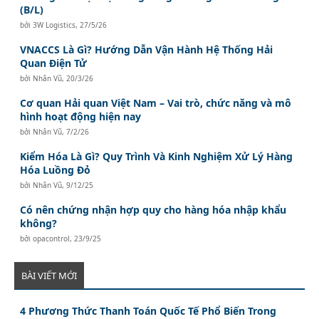
(B/L)
bởi
3W Logistics
,
27/5/26
VNACCS Là Gì? Hướng Dẫn Vận Hành Hệ Thống Hải
Quan Điện Tử
bởi
Nhân Vũ
,
20/3/26
Cơ quan Hải quan Việt Nam – Vai trò, chức năng và mô
hình hoạt động hiện nay
bởi
Nhân Vũ
,
7/2/26
Kiểm Hóa Là Gì? Quy Trình Và Kinh Nghiệm Xử Lý Hàng
Hóa Luồng Đỏ
bởi
Nhân Vũ
,
9/12/25
Có nên chứng nhận hợp quy cho hàng hóa nhập khẩu
không?
bởi
opacontrol
,
23/9/25
BÀI VIẾT MỚI
4 Phương Thức Thanh Toán Quốc Tế Phổ Biến Trong