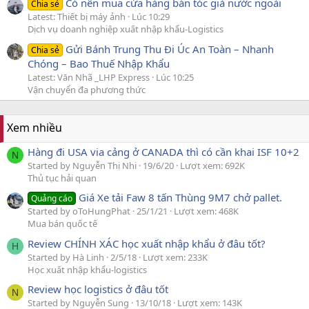
Có nên mua cửa hàng bán tóc giả nước ngoài
Chia sẻ
Latest: Thiết bị máy ảnh
Lúc 10:29
Dịch vụ doanh nghiệp xuất nhập khẩu-Logistics
Gửi Bánh Trung Thu Đi Úc An Toàn – Nhanh
Chia sẻ
Chóng – Bao Thuế Nhập Khẩu
Latest: Văn Nhã _LHP Express
Lúc 10:25
Vận chuyển đa phương thức
Xem nhiều
Hàng đi USA via cảng ở CANADA thì có cần khai ISF 10+2
N
Started by Nguyễn Thị Nhi
19/6/20
Lượt xem: 692K
Thủ tục hải quan
Giá Xe tải Faw 8 tấn Thùng 9M7 chở pallet.
Quảng cáo
Started by oToHungPhat
25/1/21
Lượt xem: 468K
Mua bán quốc tế
Review CHÍNH XÁC học xuất nhập khẩu ở đâu tốt?
H
Started by Hà Linh
2/5/18
Lượt xem: 233K
Học xuất nhập khẩu-logistics
Review học logistics ở đâu tốt
N
Started by Nguyễn Sung
13/10/18
Lượt xem: 143K