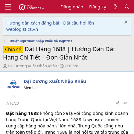
Đăng nhập
Đăng ký
Hướng dẫn cách đăng bài - Đặt câu hỏi lên
weblogistics.vn
Thuật ngữ xuất nhập khẩu và logistics
Đặt Hàng 1688 | Hướng Dẫn Đặt
Chia sẻ
Hàng Chi Tiết – Đơn Giản Nhất
T
N
Đại Dương Xuất Nhập Khẩu
7/10/20
h
g
r
à
Đại Dương Xuất Nhập Khẩu
e
y
a
g
Member
d
ử
s
i
t
7/10/20
#1
a
Đặt hàng 1688
không còn xa lạ với cộng đồng kinh doanh
r
hàng Trung Quốc tại Việt Nam. 1688 là website chuyên
t
e
cung cấp hàng hóa bán sỉ lớn nhất Trung Quốc cũng như
r
trên toàn thế giới. Trang 1688 là nơi hội tụ và tập trung của