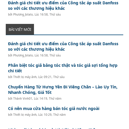
Đánh giá chi tiết ưu điểm của Công tắc áp suất Danfoss
so với các thương hiệu khác
bởi
Phương_bilalo
,
Lúc 16:58, Thứ sáu
BÀI VIẾT MỚI
Đánh giá chi tiết ưu điểm của Công tắc áp suất Danfoss
so với các thương hiệu khác
bởi
Phương_bilalo
,
Lúc 16:58, Thứ sáu
Phân biệt tóc giả bằng tóc thật và tóc giả sợi tổng hợp
chi tiết
bởi
Thiết bị máy ảnh
,
Lúc 09:21, Thứ sáu
Chuyển Hàng Từ Hưng Yên Đi Viêng Chăn – Lào Uy Tín,
Nhanh Chóng, Giá Tốt
bởi
Thành Vinh01
,
Lúc 14:19, Thứ năm
Có nên mua cửa hàng bán tóc giả nước ngoài
bởi
Thiết bị máy ảnh
,
Lúc 10:29, Thứ năm