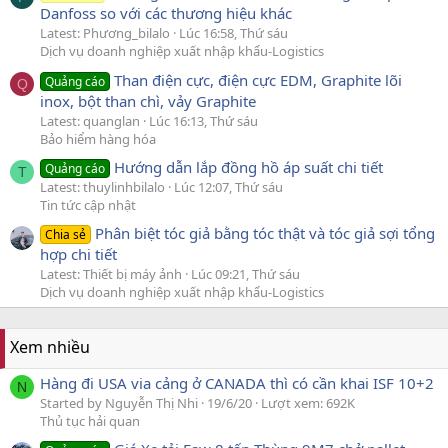
Danfoss so với các thương hiệu khác
Latest: Phương_bilalo
Lúc 16:58, Thứ sáu
Dịch vụ doanh nghiệp xuất nhập khẩu-Logistics
Than điện cực, điện cực EDM, Graphite lõi
Quảng cáo
Q
inox, bột than chì, vảy Graphite
Latest: quanglan
Lúc 16:13, Thứ sáu
Bảo hiểm hàng hóa
Hướng dẫn lắp đồng hồ áp suất chi tiết
Quảng cáo
T
Latest: thuylinhbilalo
Lúc 12:07, Thứ sáu
Tin tức cập nhật
Phân biệt tóc giả bằng tóc thật và tóc giả sợi tổng
Chia sẻ
hợp chi tiết
Latest: Thiết bị máy ảnh
Lúc 09:21, Thứ sáu
Dịch vụ doanh nghiệp xuất nhập khẩu-Logistics
Xem nhiều
Hàng đi USA via cảng ở CANADA thì có cần khai ISF 10+2
N
Started by Nguyễn Thị Nhi
19/6/20
Lượt xem: 692K
Thủ tục hải quan