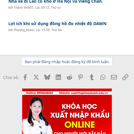
Nhà xe đi Lào có kho ở Hà Nội và Viêng Chăn.
bởi
Thành Vinh01
,
Lúc 09:12, Thứ tư
Lợi ích khi sử dụng đồng hồ đo nhiệt độ DAWN
bởi
Phương_bilalo
,
Lúc 15:59, Thứ ba
Bạn phải đăng nhập hoặc đăng ký để bình luận.
Facebook
X
Bluesky
LinkedIn
Reddit
Pinterest
Tumblr
WhatsApp
Email
Li
Chia sẻ: