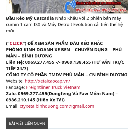
Đầu Kéo Mỹ Cascadia
Nhập Khẩu với 2 phiên bản máy
cumin 1 cam ISX và Máy Detroit Evolution cải tiến thế hệ
mới.
(“
CLICK
“) ĐỂ XEM SẢN PHẨM ĐẦU KÉO KHÁC
PHÒNG KINH DOANH XE BEN – CHUYÊN DỤNG – PHÚ
MẪN – BÌNH DƯƠNG
Liên Hệ: 0969.277.455 -/- 0969.138.455 (TƯ VẤN TRỰC
TIẾP 24/7)
CÔNG TY CỔ PHẦN TMDV PHÚ MẪN – CN BÌNH DƯƠNG
Website:
http://xetaicaocap.vn/
Fanpage:
Freightliner Truck Vietnam
Zalo: 0969.277.455(Dongfeng Và Faw Miền Nam) –
0986.210.145 (Hiền Xe Tải)
Email:
ctyxetaibinhduong.com@gmail.com
BÀI VIẾT LIÊN QUAN