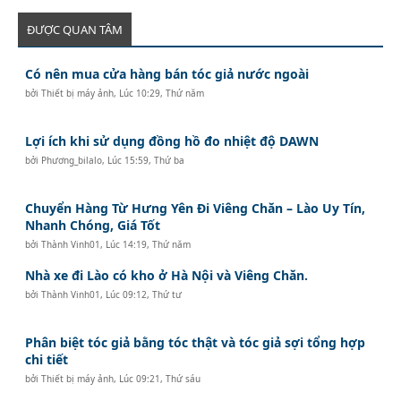
ĐƯỢC QUAN TÂM
Có nên mua cửa hàng bán tóc giả nước ngoài
bởi
Thiết bị máy ảnh
,
Lúc 10:29, Thứ năm
Lợi ích khi sử dụng đồng hồ đo nhiệt độ DAWN
bởi
Phương_bilalo
,
Lúc 15:59, Thứ ba
Chuyển Hàng Từ Hưng Yên Đi Viêng Chăn – Lào Uy Tín,
Nhanh Chóng, Giá Tốt
bởi
Thành Vinh01
,
Lúc 14:19, Thứ năm
Nhà xe đi Lào có kho ở Hà Nội và Viêng Chăn.
bởi
Thành Vinh01
,
Lúc 09:12, Thứ tư
Phân biệt tóc giả bằng tóc thật và tóc giả sợi tổng hợp
chi tiết
bởi
Thiết bị máy ảnh
,
Lúc 09:21, Thứ sáu