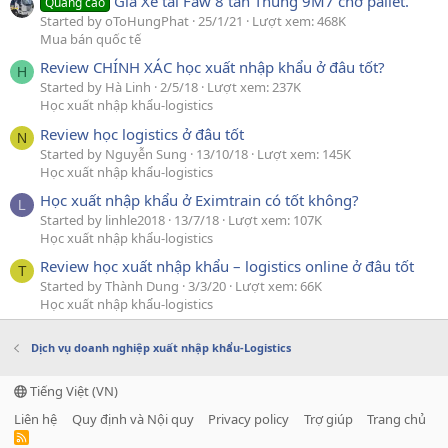
Giá Xe tải Faw 8 tấn Thùng 9M7 chở pallet.
Quảng cáo
Started by oToHungPhat
25/1/21
Lượt xem: 468K
Mua bán quốc tế
Review CHÍNH XÁC học xuất nhập khẩu ở đâu tốt?
H
Started by Hà Linh
2/5/18
Lượt xem: 237K
Học xuất nhập khẩu-logistics
Review học logistics ở đâu tốt
N
Started by Nguyễn Sung
13/10/18
Lượt xem: 145K
Học xuất nhập khẩu-logistics
Học xuất nhập khẩu ở Eximtrain có tốt không?
L
Started by linhle2018
13/7/18
Lượt xem: 107K
Học xuất nhập khẩu-logistics
Review học xuất nhập khẩu – logistics online ở đâu tốt
T
Started by Thành Dung
3/3/20
Lượt xem: 66K
Học xuất nhập khẩu-logistics
Dịch vụ doanh nghiệp xuất nhập khẩu-Logistics
Tiếng Việt (VN)
Liên hệ
Quy định và Nội quy
Privacy policy
Trợ giúp
Trang chủ
R