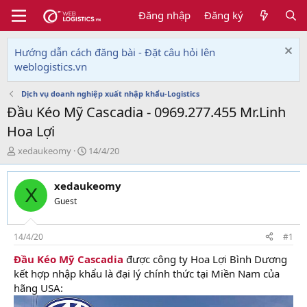
Đăng nhập
Đăng ký
Hướng dẫn cách đăng bài - Đặt câu hỏi lên
weblogistics.vn
Dịch vụ doanh nghiệp xuất nhập khẩu-Logistics
Đầu Kéo Mỹ Cascadia - 0969.277.455 Mr.Linh
Hoa Lợi
T
N
xedaukeomy
14/4/20
h
g
r
à
xedaukeomy
e
y
X
a
g
Guest
d
ử
s
i
t
14/4/20
#1
a
Đầu Kéo Mỹ Cascadia
được công ty Hoa Lợi Bình Dương
r
kết hợp nhập khẩu là đại lý chính thức tại Miền Nam của
t
e
hãng USA:
r