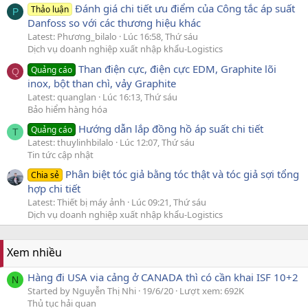
Đánh giá chi tiết ưu điểm của Công tắc áp suất
Thảo luận
P
Danfoss so với các thương hiệu khác
Latest: Phương_bilalo
Lúc 16:58, Thứ sáu
Dịch vụ doanh nghiệp xuất nhập khẩu-Logistics
Than điện cực, điện cực EDM, Graphite lõi
Quảng cáo
Q
inox, bột than chì, vảy Graphite
Latest: quanglan
Lúc 16:13, Thứ sáu
Bảo hiểm hàng hóa
Hướng dẫn lắp đồng hồ áp suất chi tiết
Quảng cáo
T
Latest: thuylinhbilalo
Lúc 12:07, Thứ sáu
Tin tức cập nhật
Phân biệt tóc giả bằng tóc thật và tóc giả sợi tổng
Chia sẻ
hợp chi tiết
Latest: Thiết bị máy ảnh
Lúc 09:21, Thứ sáu
Dịch vụ doanh nghiệp xuất nhập khẩu-Logistics
Xem nhiều
Hàng đi USA via cảng ở CANADA thì có cần khai ISF 10+2
N
Started by Nguyễn Thị Nhi
19/6/20
Lượt xem: 692K
Thủ tục hải quan