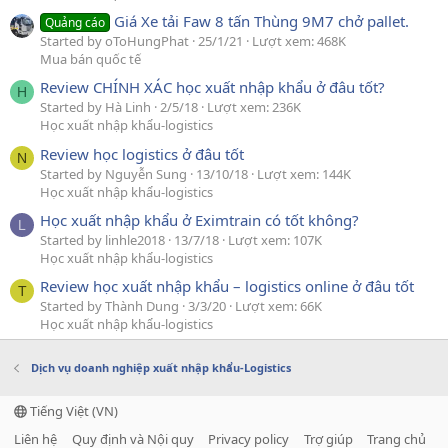
Giá Xe tải Faw 8 tấn Thùng 9M7 chở pallet.
Quảng cáo
Started by oToHungPhat
25/1/21
Lượt xem: 468K
Mua bán quốc tế
Review CHÍNH XÁC học xuất nhập khẩu ở đâu tốt?
H
Started by Hà Linh
2/5/18
Lượt xem: 236K
Học xuất nhập khẩu-logistics
Review học logistics ở đâu tốt
N
Started by Nguyễn Sung
13/10/18
Lượt xem: 144K
Học xuất nhập khẩu-logistics
Học xuất nhập khẩu ở Eximtrain có tốt không?
L
Started by linhle2018
13/7/18
Lượt xem: 107K
Học xuất nhập khẩu-logistics
Review học xuất nhập khẩu – logistics online ở đâu tốt
T
Started by Thành Dung
3/3/20
Lượt xem: 66K
Học xuất nhập khẩu-logistics
Dịch vụ doanh nghiệp xuất nhập khẩu-Logistics
Tiếng Việt (VN)
Liên hệ
Quy định và Nội quy
Privacy policy
Trợ giúp
Trang chủ