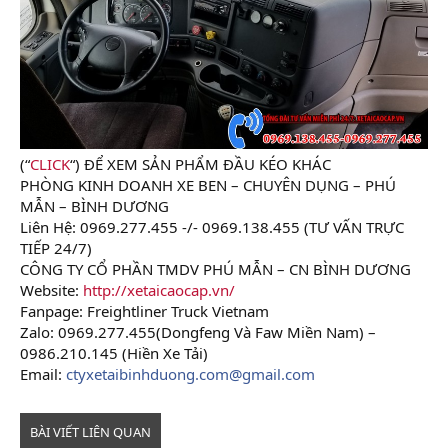
(“
CLICK
“) ĐỂ XEM SẢN PHẨM ĐẦU KÉO KHÁC
PHÒNG KINH DOANH XE BEN – CHUYÊN DỤNG – PHÚ
MẪN – BÌNH DƯƠNG
Liên Hệ: 0969.277.455 -/- 0969.138.455 (TƯ VẤN TRỰC
TIẾP 24/7)
CÔNG TY CỔ PHẦN TMDV PHÚ MẪN – CN BÌNH DƯƠNG
Website:
http://xetaicaocap.vn/
Fanpage: Freightliner Truck Vietnam
Zalo: 0969.277.455(Dongfeng Và Faw Miền Nam) –
0986.210.145 (Hiền Xe Tải)
Email:
ctyxetaibinhduong.com@gmail.com
BÀI VIẾT LIÊN QUAN