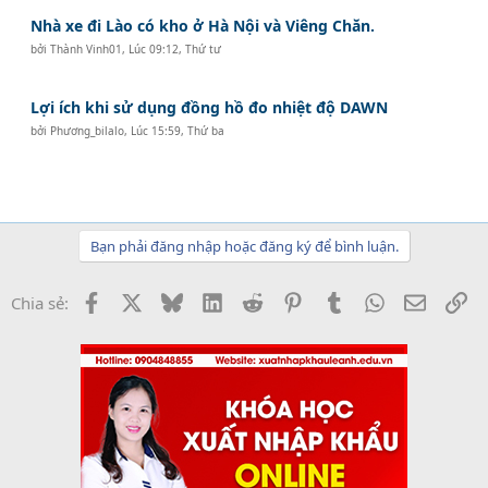
Nhà xe đi Lào có kho ở Hà Nội và Viêng Chăn.
bởi
Thành Vinh01
,
Lúc 09:12, Thứ tư
Lợi ích khi sử dụng đồng hồ đo nhiệt độ DAWN
bởi
Phương_bilalo
,
Lúc 15:59, Thứ ba
Bạn phải đăng nhập hoặc đăng ký để bình luận.
Facebook
X
Bluesky
LinkedIn
Reddit
Pinterest
Tumblr
WhatsApp
Email
Li
Chia sẻ: