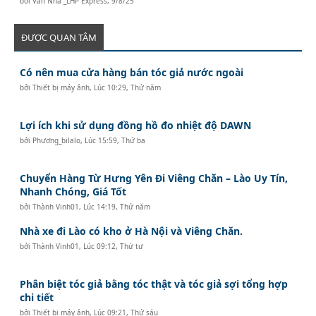
bởi
Văn Nhã _LHP Express
,
9/8/25
ĐƯỢC QUAN TÂM
Có nên mua cửa hàng bán tóc giả nước ngoài
bởi
Thiết bị máy ảnh
,
Lúc 10:29, Thứ năm
Lợi ích khi sử dụng đồng hồ đo nhiệt độ DAWN
bởi
Phương_bilalo
,
Lúc 15:59, Thứ ba
Chuyển Hàng Từ Hưng Yên Đi Viêng Chăn – Lào Uy Tín,
Nhanh Chóng, Giá Tốt
bởi
Thành Vinh01
,
Lúc 14:19, Thứ năm
Nhà xe đi Lào có kho ở Hà Nội và Viêng Chăn.
bởi
Thành Vinh01
,
Lúc 09:12, Thứ tư
Phân biệt tóc giả bằng tóc thật và tóc giả sợi tổng hợp
chi tiết
bởi
Thiết bị máy ảnh
,
Lúc 09:21, Thứ sáu