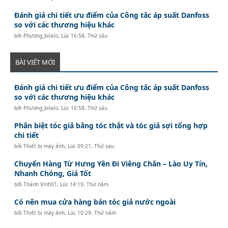
Đánh giá chi tiết ưu điểm của Công tắc áp suất Danfoss
so với các thương hiệu khác
bởi
Phương_bilalo
,
Lúc 16:58, Thứ sáu
BÀI VIẾT MỚI
Đánh giá chi tiết ưu điểm của Công tắc áp suất Danfoss
so với các thương hiệu khác
bởi
Phương_bilalo
,
Lúc 16:58, Thứ sáu
Phân biệt tóc giả bằng tóc thật và tóc giả sợi tổng hợp
chi tiết
bởi
Thiết bị máy ảnh
,
Lúc 09:21, Thứ sáu
Chuyển Hàng Từ Hưng Yên Đi Viêng Chăn – Lào Uy Tín,
Nhanh Chóng, Giá Tốt
bởi
Thành Vinh01
,
Lúc 14:19, Thứ năm
Có nên mua cửa hàng bán tóc giả nước ngoài
bởi
Thiết bị máy ảnh
,
Lúc 10:29, Thứ năm