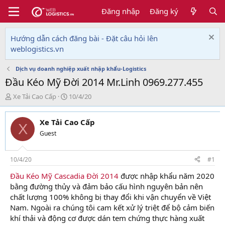
Đăng nhập
Đăng ký
Hướng dẫn cách đăng bài - Đặt câu hỏi lên
weblogistics.vn
Dịch vụ doanh nghiệp xuất nhập khẩu-Logistics
Đầu Kéo Mỹ Đời 2014 Mr.Linh 0969.277.455
T
N
Xe Tải Cao Cấp
10/4/20
h
g
r
à
Xe Tải Cao Cấp
e
y
X
a
g
Guest
d
ử
s
i
t
10/4/20
#1
a
Đầu Kéo Mỹ Cascadia Đời 2014
được nhập khẩu năm 2020
r
bằng đường thủy và đảm bảo cấu hình nguyên bản nên
t
e
chất lượng 100% không bị thay đổi khi vận chuyển về Việt
r
Nam. Ngoài ra chúng tôi cam kết xử lý triệt để bộ cảm biến
khí thải và động cơ được dán tem chứng thực hàng xuất