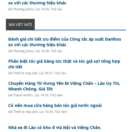
so với các thương hiệu khác
bởi
Phương_bilalo
,
Lúc 16:58, Thứ sáu
BÀI VIẾT MỚI
Đánh giá chi tiết ưu điểm của Công tắc áp suất Danfoss
so với các thương hiệu khác
bởi
Phương_bilalo
,
Lúc 16:58, Thứ sáu
Phân biệt tóc giả bằng tóc thật và tóc giả sợi tổng hợp
chi tiết
bởi
Thiết bị máy ảnh
,
Lúc 09:21, Thứ sáu
Chuyển Hàng Từ Hưng Yên Đi Viêng Chăn – Lào Uy Tín,
Nhanh Chóng, Giá Tốt
bởi
Thành Vinh01
,
Lúc 14:19, Thứ năm
Có nên mua cửa hàng bán tóc giả nước ngoài
bởi
Thiết bị máy ảnh
,
Lúc 10:29, Thứ năm
Nhà xe đi Lào có kho ở Hà Nội và Viêng Chăn.