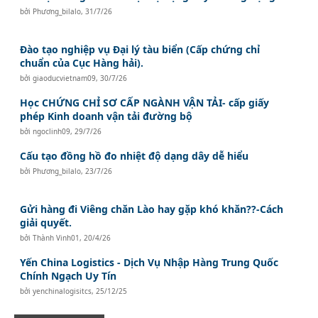
bởi
Phương_bilalo
,
31/7/26
Đào tạo nghiệp vụ Đại lý tàu biển (Cấp chứng chỉ
chuẩn của Cục Hàng hải).
bởi
giaoducvietnam09
,
30/7/26
Học CHỨNG CHỈ SƠ CẤP NGÀNH VẬN TẢI- cấp giấy
phép Kinh doanh vận tải đường bộ
bởi
ngoclinh09
,
29/7/26
Cấu tạo đồng hồ đo nhiệt độ dạng dây dễ hiểu
bởi
Phương_bilalo
,
23/7/26
Gửi hàng đi Viêng chăn Lào hay gặp khó khăn??-Cách
giải quyết.
bởi
Thành Vinh01
,
20/4/26
Yến China Logistics - Dịch Vụ Nhập Hàng Trung Quốc
Chính Ngạch Uy Tín
bởi
yenchinalogisitcs
,
25/12/25