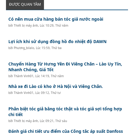
ĐƯỢC QUAN TÂM
Có nên mua cửa hàng bán tóc giả nước ngoài
bởi
Thiết bị máy ảnh
,
Lúc 10:29, Thứ năm
Lợi ích khi sử dụng đồng hồ đo nhiệt độ DAWN
bởi
Phương_bilalo
,
Lúc 15:59, Thứ ba
Chuyển Hàng Từ Hưng Yên Đi Viêng Chăn – Lào Uy Tín,
Nhanh Chóng, Giá Tốt
bởi
Thành Vinh01
,
Lúc 14:19, Thứ năm
Nhà xe đi Lào có kho ở Hà Nội và Viêng Chăn.
bởi
Thành Vinh01
,
Lúc 09:12, Thứ tư
Phân biệt tóc giả bằng tóc thật và tóc giả sợi tổng hợp
chi tiết
bởi
Thiết bị máy ảnh
,
Lúc 09:21, Thứ sáu
Đánh giá chi tiết ưu điểm của Công tắc áp suất Danfoss