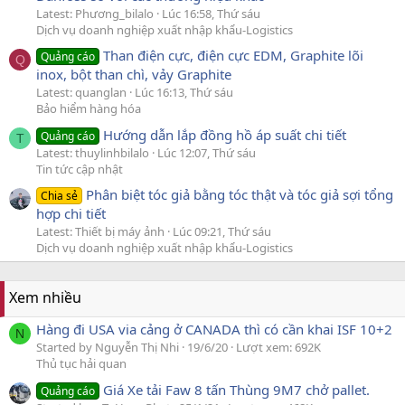
Latest: Phương_bilalo
Lúc 16:58, Thứ sáu
Dịch vụ doanh nghiệp xuất nhập khẩu-Logistics
Than điện cực, điện cực EDM, Graphite lõi
Quảng cáo
Q
inox, bột than chì, vảy Graphite
Latest: quanglan
Lúc 16:13, Thứ sáu
Bảo hiểm hàng hóa
Hướng dẫn lắp đồng hồ áp suất chi tiết
Quảng cáo
T
Latest: thuylinhbilalo
Lúc 12:07, Thứ sáu
Tin tức cập nhật
Phân biệt tóc giả bằng tóc thật và tóc giả sợi tổng
Chia sẻ
hợp chi tiết
Latest: Thiết bị máy ảnh
Lúc 09:21, Thứ sáu
Dịch vụ doanh nghiệp xuất nhập khẩu-Logistics
Xem nhiều
Hàng đi USA via cảng ở CANADA thì có cần khai ISF 10+2
N
Started by Nguyễn Thị Nhi
19/6/20
Lượt xem: 692K
Thủ tục hải quan
Giá Xe tải Faw 8 tấn Thùng 9M7 chở pallet.
Quảng cáo