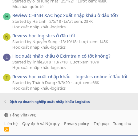
Started by oToHungPhat
25/1/21
Lượt xem: 468K
Mua bán quốc tế
Review CHÍNH XÁC học xuất nhập khẩu ở đâu tốt?
H
Started by Hà Linh
2/5/18
Lượt xem: 237K
Học xuất nhập khẩu-logistics
Review học logistics ở đâu tốt
N
Started by Nguyễn Sung
13/10/18
Lượt xem: 145K
Học xuất nhập khẩu-logistics
Học xuất nhập khẩu ở Eximtrain có tốt không?
L
Started by linhle2018
13/7/18
Lượt xem: 107K
Học xuất nhập khẩu-logistics
Review học xuất nhập khẩu – logistics online ở đâu tốt
T
Started by Thành Dung
3/3/20
Lượt xem: 66K
Học xuất nhập khẩu-logistics
Dịch vụ doanh nghiệp xuất nhập khẩu-Logistics
Tiếng Việt (VN)
Liên hệ
Quy định và Nội quy
Privacy policy
Trợ giúp
Trang chủ
R
S
S