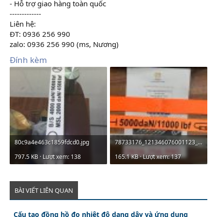
- Hỗ trợ giao hàng toàn quốc
-------------
Liên hệ:
ĐT: 0936 256 990
zalo: 0936 256 990 (ms, Nương)
Đính kèm
80c9a4e463c1859fdcd0.jpg
78733176_121346076001123_5167608009488072704_o.jpg
797.5 KB · Lượt xem: 138
165.1 KB · Lượt xem: 137
BÀI VIẾT LIÊN QUAN
Cấu tạo đồng hồ đo nhiệt độ dạng dây và ứng dụng