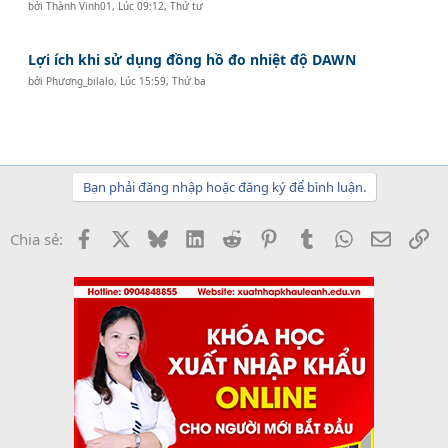
bởi
Thành Vinh01
,
Lúc 09:12, Thứ tư
Lợi ích khi sử dụng đồng hồ đo nhiệt độ DAWN
bởi
Phương_bilalo
,
Lúc 15:59, Thứ ba
Bạn phải đăng nhập hoặc đăng ký để bình luận.
Facebook
X
Bluesky
LinkedIn
Reddit
Pinterest
Tumblr
WhatsApp
Email
Li
Chia sẻ: