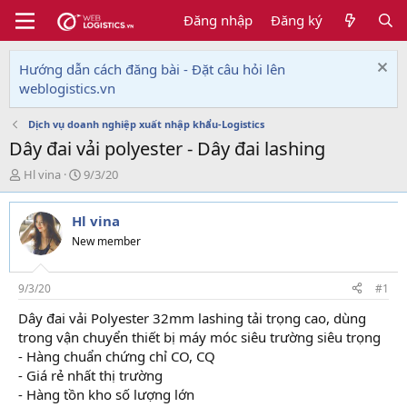
Đăng nhập
Đăng ký
Hướng dẫn cách đăng bài - Đặt câu hỏi lên
weblogistics.vn
Dịch vụ doanh nghiệp xuất nhập khẩu-Logistics
Dây đai vải polyester - Dây đai lashing
T
N
Hl vina
9/3/20
h
g
r
à
Hl vina
e
y
a
g
New member
d
ử
s
i
t
9/3/20
#1
a
Dây đai vải Polyester 32mm lashing tải trọng cao, dùng
r
trong vận chuyển thiết bị máy móc siêu trường siêu trọng
t
e
- Hàng chuẩn chứng chỉ CO, CQ
r
- Giá rẻ nhất thị trường
- Hàng tồn kho số lượng lớn