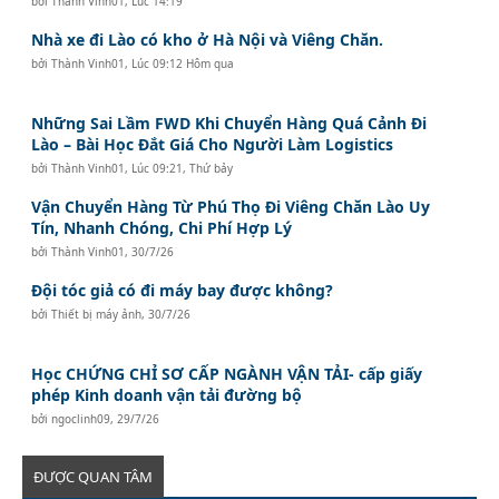
bởi
Thành Vinh01
,
Lúc 14:19
Nhà xe đi Lào có kho ở Hà Nội và Viêng Chăn.
bởi
Thành Vinh01
,
Lúc 09:12 Hôm qua
Những Sai Lầm FWD Khi Chuyển Hàng Quá Cảnh Đi
Lào – Bài Học Đắt Giá Cho Người Làm Logistics
bởi
Thành Vinh01
,
Lúc 09:21, Thứ bảy
Vận Chuyển Hàng Từ Phú Thọ Đi Viêng Chăn Lào Uy
Tín, Nhanh Chóng, Chi Phí Hợp Lý
bởi
Thành Vinh01
,
30/7/26
Đội tóc giả có đi máy bay được không?
bởi
Thiết bị máy ảnh
,
30/7/26
Học CHỨNG CHỈ SƠ CẤP NGÀNH VẬN TẢI- cấp giấy
phép Kinh doanh vận tải đường bộ
bởi
ngoclinh09
,
29/7/26
ĐƯỢC QUAN TÂM