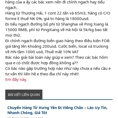
hàng của a ấy các bác xem nên đi chính ngạch hay tiểu
ngạch.
Hàng từ Thượng Hải, 1 cont 22 tấn và 65m3, hàng có C/O
forme E thuế NK 0%, giá trị hàng là 18000usd.
Đi tiểu ngạch đường bộ phí từ Shanghai về Ping Xiang là
15000 RMB, phí từ PingXiang về Hà Nội là 5k/kg bao tất
mọi thứ.
Đi chính ngạch đường biển giao hàng theo điều kiện FOB
giá tăng lên khoảng 200usd. Cước biển, local và trucking
về HN tầm 1000 usd, Thuế mất 10% VAT
Bác nào giải bài toán này giúp e xem? Theo các bác hôm
qua e có chốt được hợp đồng không ạ??
Có bác nào gặp trường hợp nào như này chưa ạ nếu cầu e
tư vấn thì liên hệ e theo địa chỉ này nhé!!
Em đây này.
BÀI VIẾT LIÊN QUAN
Chuyển Hàng Từ Hưng Yên Đi Viêng Chăn – Lào Uy Tín,
Nhanh Chóng, Giá Tốt