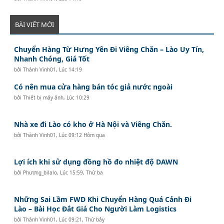
BÀI VIẾT MỚI
Chuyển Hàng Từ Hưng Yên Đi Viêng Chăn – Lào Uy Tín,
Nhanh Chóng, Giá Tốt
bởi
Thành Vinh01
,
Lúc 14:19
Có nên mua cửa hàng bán tóc giả nước ngoài
bởi
Thiết bị máy ảnh
,
Lúc 10:29
Nhà xe đi Lào có kho ở Hà Nội và Viêng Chăn.
bởi
Thành Vinh01
,
Lúc 09:12 Hôm qua
Lợi ích khi sử dụng đồng hồ đo nhiệt độ DAWN
bởi
Phương_bilalo
,
Lúc 15:59, Thứ ba
Những Sai Lầm FWD Khi Chuyển Hàng Quá Cảnh Đi
Lào – Bài Học Đắt Giá Cho Người Làm Logistics
bởi
Thành Vinh01
,
Lúc 09:21, Thứ bảy