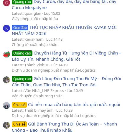
Dây Curoa, dây đai, dây đai băng tải, dây
Quảng cáo
Q
Curoa Megadyne
Latest: quanglan
Lúc 15:03
Giấy phép xuất nhập khẩu
THỦ TỤC NHẬP KHẨU THUYỀN KAYAK MỚI
Giải đáp
K
NHẤT NĂM 2026
Latest: KeiraPham
Lúc 14:48
Chứng từ xuất nhập khẩu
Chuyển Hàng Từ Hưng Yên Đi Viêng Chăn –
Quảng cáo
Lào Uy Tín, Nhanh Chóng, Giá Tốt
Latest: Thành Vinh01
Lúc 14:19
Dịch vụ doanh nghiệp xuất nhập khẩu-Logistics
Gửi Lồng Đèn Trung Thu Đi Mỹ – Đóng Gói
Quảng cáo
Cẩn Thận, Giao Tận Nhà, Thủ Tục Trọn Gói
Latest: Văn Nhã _LHP Express
Lúc 10:49
Vận chuyển đa phương thức
Có nên mua cửa hàng bán tóc giả nước ngoài
Chia sẻ
Latest: Thiết bị máy ảnh
Lúc 10:29
Dịch vụ doanh nghiệp xuất nhập khẩu-Logistics
Gửi Bánh Trung Thu Đi Úc An Toàn – Nhanh
Chia sẻ
Chóng – Bao Thuế Nhập Khẩu