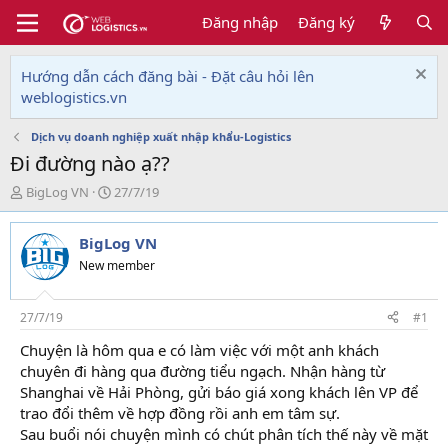
Đăng nhập
Đăng ký
Hướng dẫn cách đăng bài - Đặt câu hỏi lên
weblogistics.vn
Dịch vụ doanh nghiệp xuất nhập khẩu-Logistics
Đi đường nào ạ??
T
N
BigLog VN
27/7/19
h
g
r
à
BigLog VN
e
y
a
g
New member
d
ử
s
i
t
27/7/19
#1
a
Chuyện là hôm qua e có làm việc với một anh khách
r
chuyên đi hàng qua đường tiểu ngạch. Nhận hàng từ
t
e
Shanghai về Hải Phòng, gửi báo giá xong khách lên VP để
r
trao đổi thêm về hợp đồng rồi anh em tâm sự.
Sau buổi nói chuyện mình có chút phân tích thế này về mặt