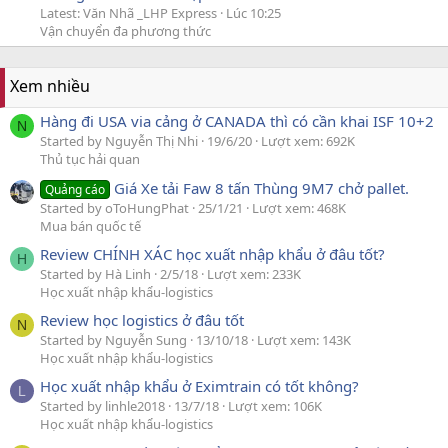
Latest: Văn Nhã _LHP Express
Lúc 10:25
Vận chuyển đa phương thức
Xem nhiều
Hàng đi USA via cảng ở CANADA thì có cần khai ISF 10+2
N
Started by Nguyễn Thị Nhi
19/6/20
Lượt xem: 692K
Thủ tục hải quan
Giá Xe tải Faw 8 tấn Thùng 9M7 chở pallet.
Quảng cáo
Started by oToHungPhat
25/1/21
Lượt xem: 468K
Mua bán quốc tế
Review CHÍNH XÁC học xuất nhập khẩu ở đâu tốt?
H
Started by Hà Linh
2/5/18
Lượt xem: 233K
Học xuất nhập khẩu-logistics
Review học logistics ở đâu tốt
N
Started by Nguyễn Sung
13/10/18
Lượt xem: 143K
Học xuất nhập khẩu-logistics
Học xuất nhập khẩu ở Eximtrain có tốt không?
L
Started by linhle2018
13/7/18
Lượt xem: 106K
Học xuất nhập khẩu-logistics