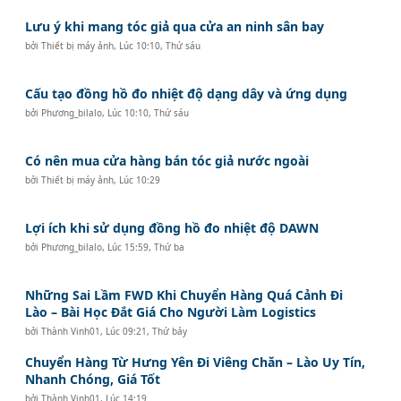
Lưu ý khi mang tóc giả qua cửa an ninh sân bay
bởi
Thiết bị máy ảnh
,
Lúc 10:10, Thứ sáu
Cấu tạo đồng hồ đo nhiệt độ dạng dây và ứng dụng
bởi
Phương_bilalo
,
Lúc 10:10, Thứ sáu
Có nên mua cửa hàng bán tóc giả nước ngoài
bởi
Thiết bị máy ảnh
,
Lúc 10:29
Lợi ích khi sử dụng đồng hồ đo nhiệt độ DAWN
bởi
Phương_bilalo
,
Lúc 15:59, Thứ ba
Những Sai Lầm FWD Khi Chuyển Hàng Quá Cảnh Đi
Lào – Bài Học Đắt Giá Cho Người Làm Logistics
bởi
Thành Vinh01
,
Lúc 09:21, Thứ bảy
Chuyển Hàng Từ Hưng Yên Đi Viêng Chăn – Lào Uy Tín,
Nhanh Chóng, Giá Tốt
bởi
Thành Vinh01
,
Lúc 14:19