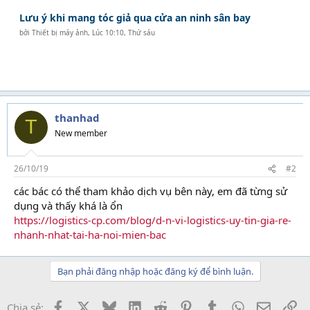
Lưu ý khi mang tóc giả qua cửa an ninh sân bay
bởi
Thiết bị máy ảnh
,
Lúc 10:10, Thứ sáu
thanhad
T
New member
26/10/19
#2
các bác có thể tham khảo dịch vụ bên này, em đã từng sử
dụng và thấy khá là ổn
https://logistics-cp.com/blog/d-n-vi-logistics-uy-tin-gia-re-
nhanh-nhat-tai-ha-noi-mien-bac
Bạn phải đăng nhập hoặc đăng ký để bình luận.
Facebook
X
Bluesky
LinkedIn
Reddit
Pinterest
Tumblr
WhatsApp
Email
Li
Chia sẻ: