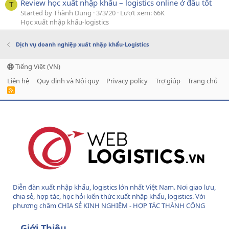
Review học xuất nhập khẩu – logistics online ở đâu tốt
T
Started by Thành Dung
3/3/20
Lượt xem: 66K
Học xuất nhập khẩu-logistics
Dịch vụ doanh nghiệp xuất nhập khẩu-Logistics
Tiếng Việt (VN)
Liên hệ
Quy định và Nội quy
Privacy policy
Trợ giúp
Trang chủ
R
S
S
Diễn đàn xuất nhập khẩu, logistics lớn nhất Việt Nam. Nơi giao lưu,
chia sẻ, hợp tác, học hỏi kiến thức xuất nhập khẩu, logistics. Với
phương châm CHIA SẺ KINH NGHIỆM - HỢP TÁC THÀNH CÔNG
Giới Thiệu