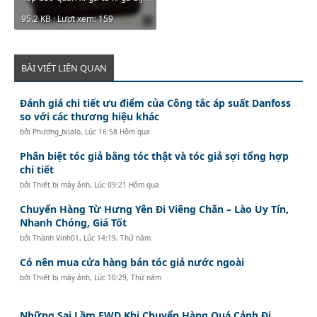
95.2 KB · Lượt xem: 159
BÀI VIẾT LIÊN QUAN
Đánh giá chi tiết ưu điểm của Công tắc áp suất Danfoss
so với các thương hiệu khác
bởi
Phương_bilalo
,
Lúc 16:58 Hôm qua
Phân biệt tóc giả bằng tóc thật và tóc giả sợi tổng hợp
chi tiết
bởi
Thiết bị máy ảnh
,
Lúc 09:21 Hôm qua
Chuyển Hàng Từ Hưng Yên Đi Viêng Chăn – Lào Uy Tín,
Nhanh Chóng, Giá Tốt
bởi
Thành Vinh01
,
Lúc 14:19, Thứ năm
Có nên mua cửa hàng bán tóc giả nước ngoài
bởi
Thiết bị máy ảnh
,
Lúc 10:29, Thứ năm
Những Sai Lầm FWD Khi Chuyển Hàng Quá Cảnh Đi