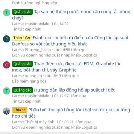
Định hướng nghề nghiệp
Tại sao hệ thống nước nóng cần công tắc dòng
Quảng cáo
T
chảy?
Latest: thuylinhbilalo
Lúc 14:22
Tin tức cập nhật
Đánh giá chi tiết ưu điểm của Công tắc áp suất
Thảo luận
P
Danfoss so với các thương hiệu khác
Latest: Phương_bilalo
Lúc 16:58 Hôm qua
Dịch vụ doanh nghiệp xuất nhập khẩu-Logistics
Than điện cực, điện cực EDM, Graphite lõi
Quảng cáo
Q
inox, bột than chì, vảy Graphite
Latest: quanglan
Lúc 16:13 Hôm qua
Bảo hiểm hàng hóa
Hướng dẫn lắp đồng hồ áp suất chi tiết
Quảng cáo
T
Latest: thuylinhbilalo
Lúc 12:07 Hôm qua
Tin tức cập nhật
Phân biệt tóc giả bằng tóc thật và tóc giả sợi tổng
Chia sẻ
hợp chi tiết
Latest: Thiết bị máy ảnh
Lúc 09:21 Hôm qua
Dịch vụ doanh nghiệp xuất nhập khẩu-Logistics