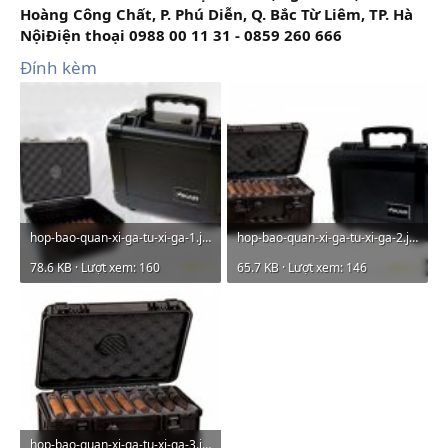
Hoàng Công Chất, P. Phú Diễn, Q. Bắc Từ Liêm, TP. Hà
NộiĐiện thoại 0988 00 11 31 - 0859 260 666
Đính kèm
hop-bao-quan-xi-ga-tu-xi-ga-1.jpg
hop-bao-quan-xi-ga-tu-xi-ga-2.jpg
78.6 KB · Lượt xem: 160
65.7 KB · Lượt xem: 146
hop-bao-quan-xi-ga-tu-xi-ga-3.jpg