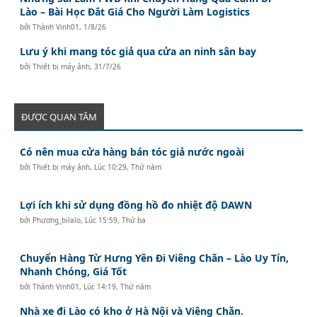
Lào – Bài Học Đắt Giá Cho Người Làm Logistics
bởi
Thành Vinh01
,
1/8/26
Lưu ý khi mang tóc giả qua cửa an ninh sân bay
bởi
Thiết bị máy ảnh
,
31/7/26
ĐƯỢC QUAN TÂM
Có nên mua cửa hàng bán tóc giả nước ngoài
bởi
Thiết bị máy ảnh
,
Lúc 10:29, Thứ năm
Lợi ích khi sử dụng đồng hồ đo nhiệt độ DAWN
bởi
Phương_bilalo
,
Lúc 15:59, Thứ ba
Chuyển Hàng Từ Hưng Yên Đi Viêng Chăn – Lào Uy Tín,
Nhanh Chóng, Giá Tốt
bởi
Thành Vinh01
,
Lúc 14:19, Thứ năm
Nhà xe đi Lào có kho ở Hà Nội và Viêng Chăn.