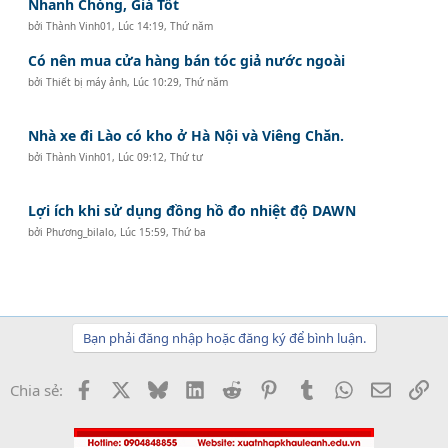
Nhanh Chóng, Giá Tốt
bởi
Thành Vinh01
,
Lúc 14:19, Thứ năm
Có nên mua cửa hàng bán tóc giả nước ngoài
bởi
Thiết bị máy ảnh
,
Lúc 10:29, Thứ năm
Nhà xe đi Lào có kho ở Hà Nội và Viêng Chăn.
bởi
Thành Vinh01
,
Lúc 09:12, Thứ tư
Lợi ích khi sử dụng đồng hồ đo nhiệt độ DAWN
bởi
Phương_bilalo
,
Lúc 15:59, Thứ ba
Bạn phải đăng nhập hoặc đăng ký để bình luận.
Facebook
X
Bluesky
LinkedIn
Reddit
Pinterest
Tumblr
WhatsApp
Email
Li
Chia sẻ: