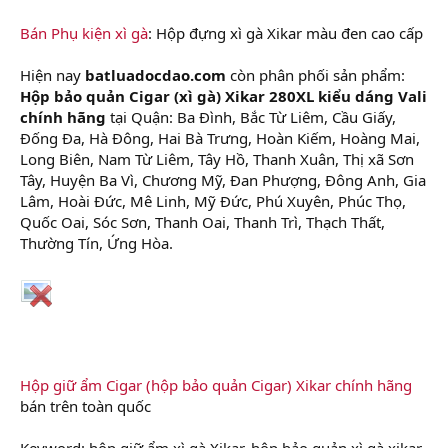
Bán Phụ kiện xì gà
: Hộp đựng xì gà Xikar màu đen cao cấp
Hiện nay
batluadocdao.com
còn phân phối sản phẩm:
Hộp bảo quản Cigar (xì gà) Xikar 280XL kiểu dáng Vali
chính hãng
tại Quận: Ba Đình, Bắc Từ Liêm, Cầu Giấy,
Đống Đa, Hà Đông, Hai Bà Trưng, Hoàn Kiếm, Hoàng Mai,
Long Biên, Nam Từ Liêm, Tây Hồ, Thanh Xuân, Thị xã Sơn
Tây, Huyện Ba Vì, Chương Mỹ, Đan Phượng, Đông Anh, Gia
Lâm, Hoài Đức, Mê Linh, Mỹ Đức, Phú Xuyên, Phúc Thọ,
Quốc Oai, Sóc Sơn, Thanh Oai, Thanh Trì, Thạch Thất,
Thường Tín, Ứng Hòa.
Hộp giữ ẩm Cigar (hộp bảo quản Cigar) Xikar chính hãng
bán trên toàn quốc
Keyword: hộp giữ ẩm xì gà Xikar, hộp bảo quản xì gà xikar,