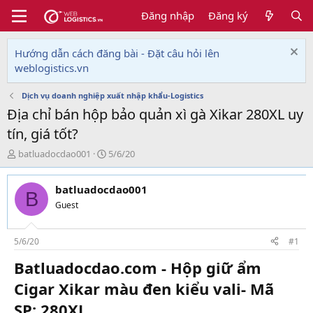
Đăng nhập
Đăng ký
Hướng dẫn cách đăng bài - Đặt câu hỏi lên
weblogistics.vn
Dịch vụ doanh nghiệp xuất nhập khẩu-Logistics
Địa chỉ bán hộp bảo quản xì gà Xikar 280XL uy
tín, giá tốt?
T
N
batluadocdao001
5/6/20
h
g
r
à
batluadocdao001
e
y
B
a
g
Guest
d
ử
s
i
t
5/6/20
#1
a
Batluadocdao.com - Hộp giữ ẩm
r
t
Cigar Xikar màu đen kiểu vali- Mã
e
r
SP: 280XL