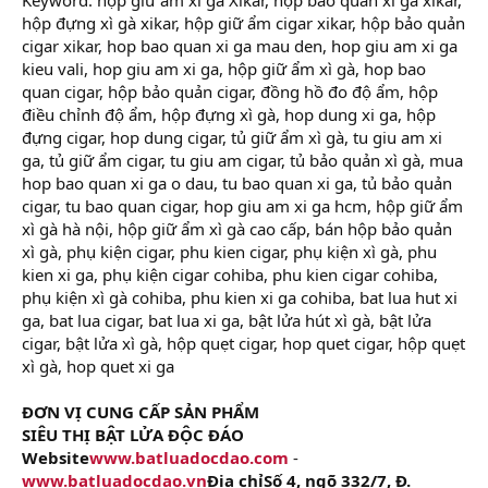
hộp đựng xì gà xikar, hộp giữ ẩm cigar xikar, hộp bảo quản
cigar xikar, hop bao quan xi ga mau den, hop giu am xi ga
kieu vali, hop giu am xi ga, hộp giữ ẩm xì gà, hop bao
quan cigar, hộp bảo quản cigar, đồng hồ đo độ ẩm, hộp
điều chỉnh độ ẩm, hộp đựng xì gà, hop dung xi ga, hộp
đựng cigar, hop dung cigar, tủ giữ ẩm xì gà, tu giu am xi
ga, tủ giữ ẩm cigar, tu giu am cigar, tủ bảo quản xì gà, mua
hop bao quan xi ga o dau, tu bao quan xi ga, tủ bảo quản
cigar, tu bao quan cigar, hop giu am xi ga hcm, hộp giữ ẩm
xì gà hà nội, hộp giữ ẩm xì gà cao cấp, bán hộp bảo quản
xì gà, phụ kiện cigar, phu kien cigar, phụ kiện xì gà, phu
kien xi ga, phụ kiện cigar cohiba, phu kien cigar cohiba,
phụ kiện xì gà cohiba, phu kien xi ga cohiba, bat lua hut xi
ga, bat lua cigar, bat lua xi ga, bật lửa hút xì gà, bật lửa
cigar, bật lửa xì gà, hộp quẹt cigar, hop quet cigar, hộp quẹt
xì gà, hop quet xi ga
ĐƠN VỊ CUNG CẤP SẢN PHẨM
SIÊU THỊ BẬT LỬA ĐỘC ĐÁO
Website
www.batluadocdao.com
-
www.batluadocdao.vn
Địa chỉSố 4, ngõ 332/7, Đ.