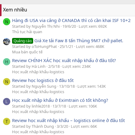
Xem nhiều
Hàng đi USA via cảng ở CANADA thì có cần khai ISF 10+2
N
Started by Nguyễn Thị Nhi
19/6/20
Lượt xem: 692K
Thủ tục hải quan
Giá Xe tải Faw 8 tấn Thùng 9M7 chở pallet.
Quảng cáo
Started by oToHungPhat
25/1/21
Lượt xem: 468K
Mua bán quốc tế
Review CHÍNH XÁC học xuất nhập khẩu ở đâu tốt?
H
Started by Hà Linh
2/5/18
Lượt xem: 234K
Học xuất nhập khẩu-logistics
Review học logistics ở đâu tốt
N
Started by Nguyễn Sung
13/10/18
Lượt xem: 143K
Học xuất nhập khẩu-logistics
Học xuất nhập khẩu ở Eximtrain có tốt không?
L
Started by linhle2018
13/7/18
Lượt xem: 106K
Học xuất nhập khẩu-logistics
Review học xuất nhập khẩu – logistics online ở đâu tốt
T
Started by Thành Dung
3/3/20
Lượt xem: 66K
Học xuất nhập khẩu-logistics