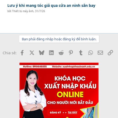
Lưu ý khi mang tóc giả qua cửa an ninh sân bay
bởi
Thiết bị máy ảnh
,
31/7/26
Bạn phải đăng nhập hoặc đăng ký để bình luận.
Facebook
X
Bluesky
LinkedIn
Reddit
Pinterest
Tumblr
WhatsApp
Email
Li
Chia sẻ: