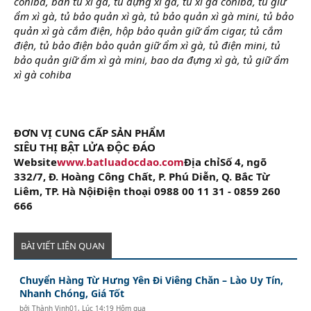
cohiba, bán tủ xì gà, tủ đựng xì gà, tủ xì gà cohiba, tủ giữ
ẩm xì gà, tủ bảo quản xì gà, tủ bảo quản xì gà mini, tủ bảo
quản xì gà cắm điện, hộp bảo quản giữ ẩm cigar, tủ cắm
điện, tủ bảo điện bảo quản giữ ẩm xì gà, tủ điện mini, tủ
bảo quản giữ ẩm xì gà mini, bao da đựng xì gà, tủ giữ ẩm
xì gà cohiba
ĐƠN VỊ CUNG CẤP SẢN PHẨM
SIÊU THỊ BẬT LỬA ĐỘC ĐÁO
Website
www.batluadocdao.com
Địa chỉSố 4, ngõ
332/7, Đ. Hoàng Công Chất, P. Phú Diễn, Q. Bắc Từ
Liêm, TP. Hà NộiĐiện thoại 0988 00 11 31 - 0859 260
666
BÀI VIẾT LIÊN QUAN
Chuyển Hàng Từ Hưng Yên Đi Viêng Chăn – Lào Uy Tín,
Nhanh Chóng, Giá Tốt
bởi
Thành Vinh01
,
Lúc 14:19 Hôm qua