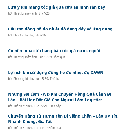
Lưu ý khi mang tóc giả qua cửa an ninh sân bay
bởi
Thiết bị máy ảnh
,
31/7/26
Cấu tạo đồng hồ đo nhiệt độ dạng dây và ứng dụng
bởi
Phương_bilalo
,
31/7/26
Có nên mua cửa hàng bán tóc giả nước ngoài
bởi
Thiết bị máy ảnh
,
Lúc 10:29 Hôm qua
Lợi ích khi sử dụng đồng hồ đo nhiệt độ DAWN
bởi
Phương_bilalo
,
Lúc 15:59, Thứ ba
Những Sai Lầm FWD Khi Chuyển Hàng Quá Cảnh Đi
Lào – Bài Học Đắt Giá Cho Người Làm Logistics
bởi
Thành Vinh01
,
Lúc 09:21, Thứ bảy
Chuyển Hàng Từ Hưng Yên Đi Viêng Chăn – Lào Uy Tín,
Nhanh Chóng, Giá Tốt
bởi
Thành Vinh01
,
Lúc 14:19 Hôm qua