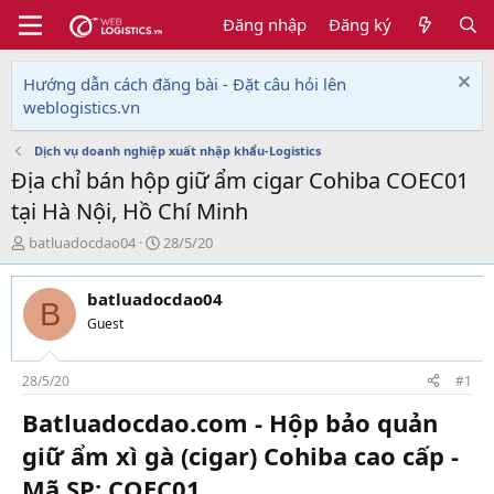
Đăng nhập
Đăng ký
Hướng dẫn cách đăng bài - Đặt câu hỏi lên
weblogistics.vn
Dịch vụ doanh nghiệp xuất nhập khẩu-Logistics
Địa chỉ bán hộp giữ ẩm cigar Cohiba COEC01
tại Hà Nội, Hồ Chí Minh
T
N
batluadocdao04
28/5/20
h
g
r
à
batluadocdao04
e
y
B
a
g
Guest
d
ử
s
i
t
28/5/20
#1
a
Batluadocdao.com - Hộp bảo quản
r
t
giữ ẩm xì gà (cigar) Cohiba cao cấp -
e
r
Mã SP: COEC01