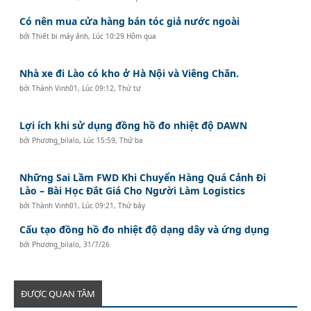
Có nên mua cửa hàng bán tóc giả nước ngoài
bởi
Thiết bị máy ảnh
,
Lúc 10:29 Hôm qua
Nhà xe đi Lào có kho ở Hà Nội và Viêng Chăn.
bởi
Thành Vinh01
,
Lúc 09:12, Thứ tư
Lợi ích khi sử dụng đồng hồ đo nhiệt độ DAWN
bởi
Phương_bilalo
,
Lúc 15:59, Thứ ba
Những Sai Lầm FWD Khi Chuyển Hàng Quá Cảnh Đi
Lào – Bài Học Đắt Giá Cho Người Làm Logistics
bởi
Thành Vinh01
,
Lúc 09:21, Thứ bảy
Cấu tạo đồng hồ đo nhiệt độ dạng dây và ứng dụng
bởi
Phương_bilalo
,
31/7/26
ĐƯỢC QUAN TÂM