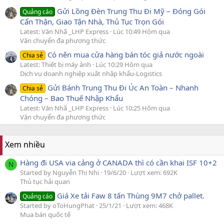
Gửi Lồng Đèn Trung Thu Đi Mỹ – Đóng Gói
Quảng cáo
Cẩn Thận, Giao Tận Nhà, Thủ Tục Trọn Gói
Latest: Văn Nhã _LHP Express
Lúc 10:49 Hôm qua
Vận chuyển đa phương thức
Có nên mua cửa hàng bán tóc giả nước ngoài
Chia sẻ
Latest: Thiết bị máy ảnh
Lúc 10:29 Hôm qua
Dịch vụ doanh nghiệp xuất nhập khẩu-Logistics
Gửi Bánh Trung Thu Đi Úc An Toàn – Nhanh
Chia sẻ
Chóng – Bao Thuế Nhập Khẩu
Latest: Văn Nhã _LHP Express
Lúc 10:25 Hôm qua
Vận chuyển đa phương thức
Xem nhiều
Hàng đi USA via cảng ở CANADA thì có cần khai ISF 10+2
N
Started by Nguyễn Thị Nhi
19/6/20
Lượt xem: 692K
Thủ tục hải quan
Giá Xe tải Faw 8 tấn Thùng 9M7 chở pallet.
Quảng cáo
Started by oToHungPhat
25/1/21
Lượt xem: 468K
Mua bán quốc tế