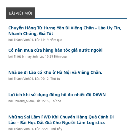
BÀI VIẾT MỚI
Chuyển Hàng Từ Hưng Yên Đi Viêng Chăn – Lào Uy Tín,
Nhanh Chóng, Giá Tốt
bởi
Thành Vinh01
,
Lúc 14:19 Hôm qua
Có nên mua cửa hàng bán tóc giả nước ngoài
bởi
Thiết bị máy ảnh
,
Lúc 10:29 Hôm qua
Nhà xe đi Lào có kho ở Hà Nội và Viêng Chăn.
bởi
Thành Vinh01
,
Lúc 09:12, Thứ tư
Lợi ích khi sử dụng đồng hồ đo nhiệt độ DAWN
bởi
Phương_bilalo
,
Lúc 15:59, Thứ ba
Những Sai Lầm FWD Khi Chuyển Hàng Quá Cảnh Đi
Lào – Bài Học Đắt Giá Cho Người Làm Logistics
bởi
Thành Vinh01
,
Lúc 09:21, Thứ bảy