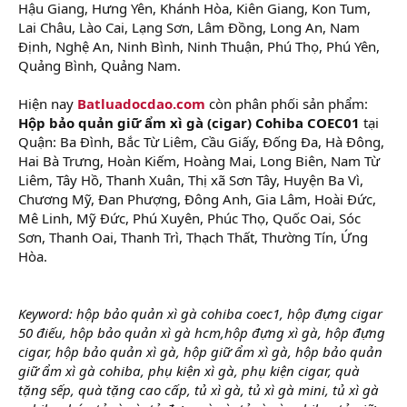
Hậu Giang, Hưng Yên, Khánh Hòa, Kiên Giang, Kon Tum,
Lai Châu, Lào Cai, Lạng Sơn, Lâm Đồng, Long An, Nam
Định, Nghệ An, Ninh Bình, Ninh Thuận, Phú Thọ, Phú Yên,
Quảng Bình, Quảng Nam.
Hiện nay
Batluadocdao.com
còn phân phối sản phẩm:
Hộp bảo quản giữ ẩm xì gà (cigar) Cohiba COEC01
tại
Quận: Ba Đình, Bắc Từ Liêm, Cầu Giấy, Đống Đa, Hà Đông,
Hai Bà Trưng, Hoàn Kiếm, Hoàng Mai, Long Biên, Nam Từ
Liêm, Tây Hồ, Thanh Xuân, Thị xã Sơn Tây, Huyện Ba Vì,
Chương Mỹ, Đan Phượng, Đông Anh, Gia Lâm, Hoài Đức,
Mê Linh, Mỹ Đức, Phú Xuyên, Phúc Thọ, Quốc Oai, Sóc
Sơn, Thanh Oai, Thanh Trì, Thạch Thất, Thường Tín, Ứng
Hòa.
Keyword: hộp bảo quản xì gà cohiba coec1, hộp đựng cigar
50 điếu, hộp bảo quản xì gà hcm,hộp đựng xì gà, hộp đựng
cigar, hộp bảo quản xì gà, hộp giữ ẩm xì gà, hộp bảo quản
giữ ẩm xì gà cohiba, phụ kiện xì gà, phụ kiện cigar, quà
tặng sếp, quà tặng cao cấp, tủ xì gà, tủ xì gà mini, tủ xì gà