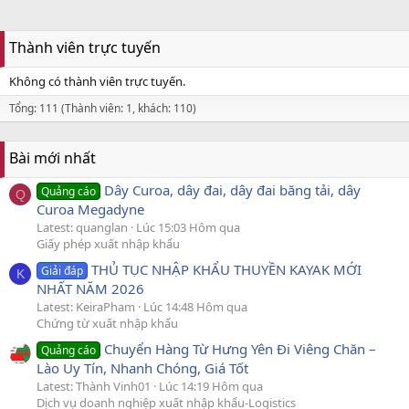
Thành viên trực tuyến
Không có thành viên trực tuyến.
Tổng: 111 (Thành viên: 1, khách: 110)
Bài mới nhất
Dây Curoa, dây đai, dây đai băng tải, dây
Quảng cáo
Q
Curoa Megadyne
Latest: quanglan
Lúc 15:03 Hôm qua
Giấy phép xuất nhập khẩu
THỦ TỤC NHẬP KHẨU THUYỀN KAYAK MỚI
Giải đáp
K
NHẤT NĂM 2026
Latest: KeiraPham
Lúc 14:48 Hôm qua
Chứng từ xuất nhập khẩu
Chuyển Hàng Từ Hưng Yên Đi Viêng Chăn –
Quảng cáo
Lào Uy Tín, Nhanh Chóng, Giá Tốt
Latest: Thành Vinh01
Lúc 14:19 Hôm qua
Dịch vụ doanh nghiệp xuất nhập khẩu-Logistics