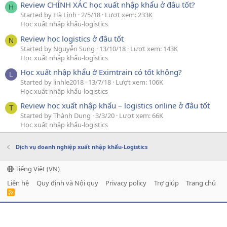
Review CHÍNH XÁC học xuất nhập khẩu ở đâu tốt?
H
Started by Hà Linh
2/5/18
Lượt xem: 233K
Học xuất nhập khẩu-logistics
Review học logistics ở đâu tốt
N
Started by Nguyễn Sung
13/10/18
Lượt xem: 143K
Học xuất nhập khẩu-logistics
Học xuất nhập khẩu ở Eximtrain có tốt không?
L
Started by linhle2018
13/7/18
Lượt xem: 106K
Học xuất nhập khẩu-logistics
Review học xuất nhập khẩu – logistics online ở đâu tốt
T
Started by Thành Dung
3/3/20
Lượt xem: 66K
Học xuất nhập khẩu-logistics
Dịch vụ doanh nghiệp xuất nhập khẩu-Logistics
Tiếng Việt (VN)
Liên hệ
Quy định và Nội quy
Privacy policy
Trợ giúp
Trang chủ
R
S
S