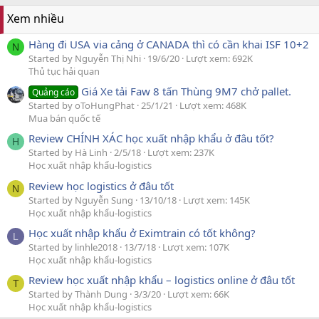
Xem nhiều
Hàng đi USA via cảng ở CANADA thì có cần khai ISF 10+2
N
Started by Nguyễn Thị Nhi
19/6/20
Lượt xem: 692K
Thủ tục hải quan
Giá Xe tải Faw 8 tấn Thùng 9M7 chở pallet.
Quảng cáo
Started by oToHungPhat
25/1/21
Lượt xem: 468K
Mua bán quốc tế
Review CHÍNH XÁC học xuất nhập khẩu ở đâu tốt?
H
Started by Hà Linh
2/5/18
Lượt xem: 237K
Học xuất nhập khẩu-logistics
Review học logistics ở đâu tốt
N
Started by Nguyễn Sung
13/10/18
Lượt xem: 145K
Học xuất nhập khẩu-logistics
Học xuất nhập khẩu ở Eximtrain có tốt không?
L
Started by linhle2018
13/7/18
Lượt xem: 107K
Học xuất nhập khẩu-logistics
Review học xuất nhập khẩu – logistics online ở đâu tốt
T
Started by Thành Dung
3/3/20
Lượt xem: 66K
Học xuất nhập khẩu-logistics