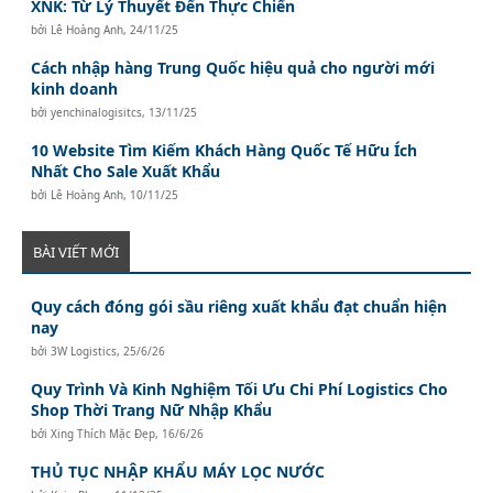
XNK: Từ Lý Thuyết Đến Thực Chiến
bởi
Lê Hoàng Anh
,
24/11/25
Cách nhập hàng Trung Quốc hiệu quả cho người mới
kinh doanh
bởi
yenchinalogisitcs
,
13/11/25
10 Website Tìm Kiếm Khách Hàng Quốc Tế Hữu Ích
Nhất Cho Sale Xuất Khẩu
bởi
Lê Hoàng Anh
,
10/11/25
BÀI VIẾT MỚI
Quy cách đóng gói sầu riêng xuất khẩu đạt chuẩn hiện
nay
bởi
3W Logistics
,
25/6/26
Quy Trình Và Kinh Nghiệm Tối Ưu Chi Phí Logistics Cho
Shop Thời Trang Nữ Nhập Khẩu
bởi
Xing Thích Mặc Đẹp
,
16/6/26
THỦ TỤC NHẬP KHẨU MÁY LỌC NƯỚC