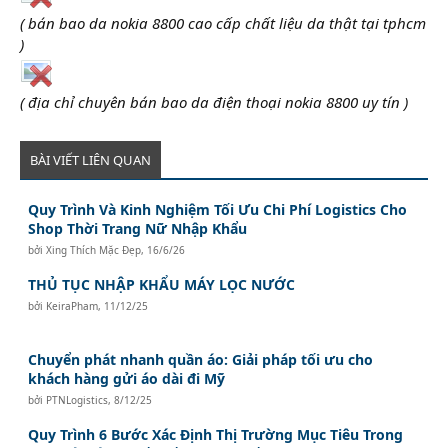
( bán bao da nokia 8800 cao cấp chất liệu da thật tại tphcm
)
( địa chỉ chuyên bán bao da điện thoại nokia 8800 uy tín )
BÀI VIẾT LIÊN QUAN
Quy Trình Và Kinh Nghiệm Tối Ưu Chi Phí Logistics Cho
Shop Thời Trang Nữ Nhập Khẩu
bởi
Xing Thích Mặc Đẹp
,
16/6/26
THỦ TỤC NHẬP KHẨU MÁY LỌC NƯỚC
bởi
KeiraPham
,
11/12/25
Chuyển phát nhanh quần áo: Giải pháp tối ưu cho
khách hàng gửi áo dài đi Mỹ
bởi
PTNLogistics
,
8/12/25
Quy Trình 6 Bước Xác Định Thị Trường Mục Tiêu Trong