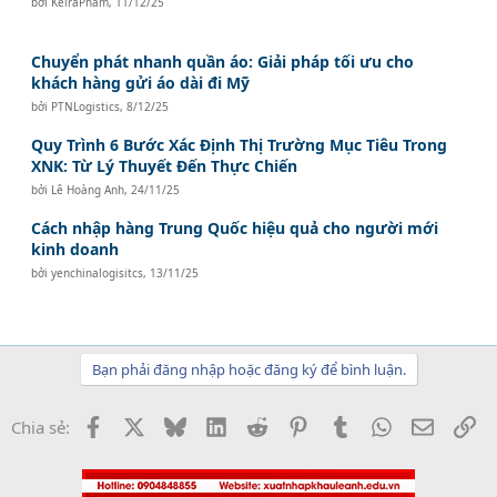
bởi
KeiraPham
,
11/12/25
Chuyển phát nhanh quần áo: Giải pháp tối ưu cho
khách hàng gửi áo dài đi Mỹ
bởi
PTNLogistics
,
8/12/25
Quy Trình 6 Bước Xác Định Thị Trường Mục Tiêu Trong
XNK: Từ Lý Thuyết Đến Thực Chiến
bởi
Lê Hoàng Anh
,
24/11/25
Cách nhập hàng Trung Quốc hiệu quả cho người mới
kinh doanh
bởi
yenchinalogisitcs
,
13/11/25
Bạn phải đăng nhập hoặc đăng ký để bình luận.
Facebook
X
Bluesky
LinkedIn
Reddit
Pinterest
Tumblr
WhatsApp
Email
Li
Chia sẻ: