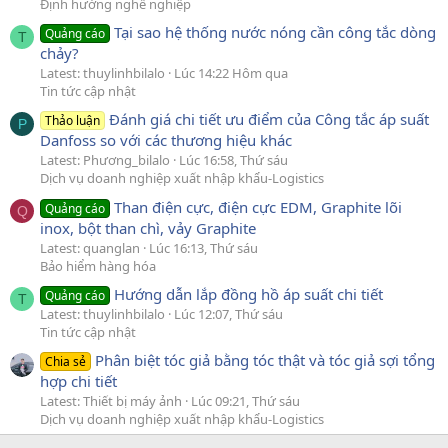
Định hướng nghề nghiệp
Tại sao hệ thống nước nóng cần công tắc dòng
Quảng cáo
T
chảy?
Latest: thuylinhbilalo
Lúc 14:22 Hôm qua
Tin tức cập nhật
Đánh giá chi tiết ưu điểm của Công tắc áp suất
Thảo luận
P
Danfoss so với các thương hiệu khác
Latest: Phương_bilalo
Lúc 16:58, Thứ sáu
Dịch vụ doanh nghiệp xuất nhập khẩu-Logistics
Than điện cực, điện cực EDM, Graphite lõi
Quảng cáo
Q
inox, bột than chì, vảy Graphite
Latest: quanglan
Lúc 16:13, Thứ sáu
Bảo hiểm hàng hóa
Hướng dẫn lắp đồng hồ áp suất chi tiết
Quảng cáo
T
Latest: thuylinhbilalo
Lúc 12:07, Thứ sáu
Tin tức cập nhật
Phân biệt tóc giả bằng tóc thật và tóc giả sợi tổng
Chia sẻ
hợp chi tiết
Latest: Thiết bị máy ảnh
Lúc 09:21, Thứ sáu
Dịch vụ doanh nghiệp xuất nhập khẩu-Logistics