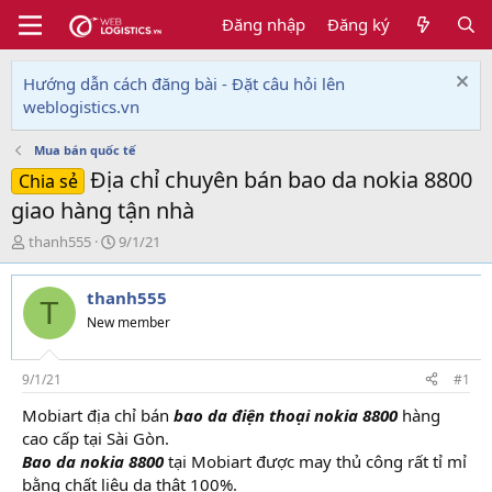
Đăng nhập
Đăng ký
Hướng dẫn cách đăng bài - Đặt câu hỏi lên
weblogistics.vn
Mua bán quốc tế
Địa chỉ chuyên bán bao da nokia 8800
Chia sẻ
giao hàng tận nhà
T
N
thanh555
9/1/21
h
g
r
à
thanh555
e
y
T
a
g
New member
d
ử
s
i
t
9/1/21
#1
a
Mobiart địa chỉ bán
bao da điện thoại nokia 8800
hàng
r
cao cấp tại Sài Gòn.
t
e
Bao da nokia 8800
tại Mobiart được may thủ công rất tỉ mỉ
r
bằng chất liệu da thật 100%.