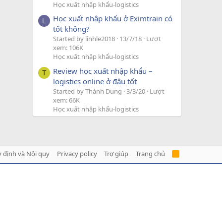
Học xuất nhập khẩu-logistics
Học xuất nhập khẩu ở Eximtrain có
L
tốt không?
Started by linhle2018
13/7/18
Lượt
xem: 106K
Học xuất nhập khẩu-logistics
Review học xuất nhập khẩu –
T
logistics online ở đâu tốt
Started by Thành Dung
3/3/20
Lượt
xem: 66K
Học xuất nhập khẩu-logistics
 định và Nội quy
Privacy policy
Trợ giúp
Trang chủ
R
S
S