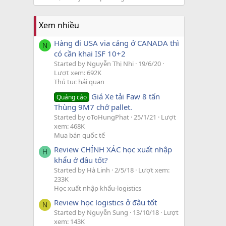
Xem nhiều
Hàng đi USA via cảng ở CANADA thì
N
có cần khai ISF 10+2
Started by Nguyễn Thị Nhi
19/6/20
Lượt xem: 692K
Thủ tục hải quan
Giá Xe tải Faw 8 tấn
Quảng cáo
Thùng 9M7 chở pallet.
Started by oToHungPhat
25/1/21
Lượt
xem: 468K
Mua bán quốc tế
Review CHÍNH XÁC học xuất nhập
H
khẩu ở đâu tốt?
Started by Hà Linh
2/5/18
Lượt xem:
233K
Học xuất nhập khẩu-logistics
Review học logistics ở đâu tốt
N
Started by Nguyễn Sung
13/10/18
Lượt
xem: 143K