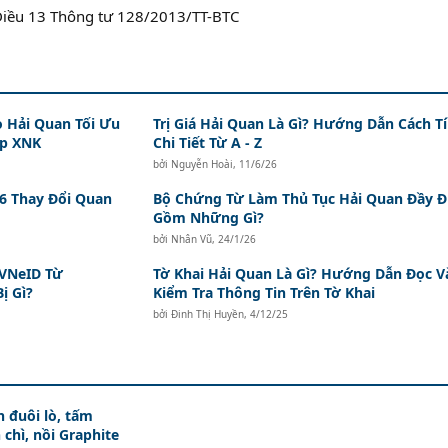
 Điều 13 Thông tư 128/2013/TT-BTC
o Hải Quan Tối Ưu
Trị Giá Hải Quan Là Gì? Hướng Dẫn Cách T
ệp XNK
Chi Tiết Từ A - Z
bởi
Nguyễn Hoài
,
11/6/26
 6 Thay Đổi Quan
Bộ Chứng Từ Làm Thủ Tục Hải Quan Đầy 
Gồm Những Gì?
bởi
Nhân Vũ
,
24/1/26
 VNeID Từ
Tờ Khai Hải Quan Là Gì? Hướng Dẫn Đọc V
ị Gì?
Kiểm Tra Thông Tin Trên Tờ Khai
bởi
Đinh Thị Huyền
,
4/12/25
 đuôi lò, tấm
 chì, nồi Graphite