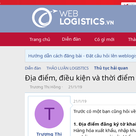
Diễn đàn
Trang chủ
Có gì mới
Thà
Hướng dẫn cách đăng bài - Đặt câu hỏi lên weblogis
Diễn đàn
THẢO LUẬN LOGISTICS
Thủ tục hải quan
Địa điểm, điều kiện và thời điểm
T
N
Trương Thị Hồng
21/1/19
h
g
r
à
21/1/19
e
y
T
a
g
Trước có một bạn cũng hỏi về 
d
ử
s
i
1. Địa điểm đăng ký tờ kha
t
Hàng hóa xuất khẩu, nhập khẩu
a
Trương Thị
r