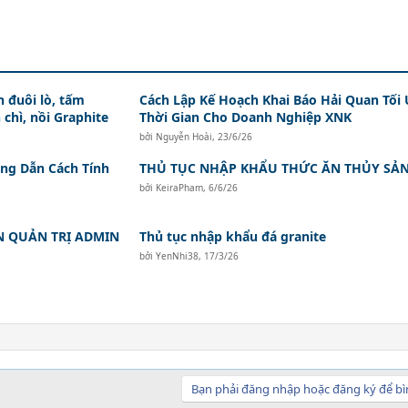
 đuôi lò, tấm
Cách Lập Kế Hoạch Khai Báo Hải Quan Tối
 chì, nồi Graphite
Thời Gian Cho Doanh Nghiệp XNK
bởi
Nguyễn Hoài
,
23/6/26
ớng Dẫn Cách Tính
THỦ TỤC NHẬP KHẨU THỨC ĂN THỦY SẢ
bởi
KeiraPham
,
6/6/26
N QUẢN TRỊ ADMIN
Thủ tục nhập khẩu đá granite
bởi
YenNhi38
,
17/3/26
Bạn phải đăng nhập hoặc đăng ký để bì