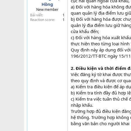
cục hải quan ngoài cửa khẩu, 
Hồng
t
a) Đối với hàng hóa không đượ
New member
e
quan quản lý địa điểm lưu giữ
Bài viết
1
r
b) Đối với hàng hóa được chuy
Reaction score
1
quản lý địa điểm lưu giữ hàn
cửa khẩu đến;
c) Đối với hàng hóa xuất khẩu
thực hiện theo từng loại hì
Quy định này áp dụng đối với 
196/2012/TT-BTC ngày 15/11/
2. Điều kiện và thời điểm 
Việc đăng ký tờ khai được thự
theo quy định và được cơ quan
a) Kiểm tra điều kiện để áp 
b) Kiểm tra tính đầy đủ hợp l
c) Kiểm tra việc tuân thủ chế
nhập khẩu.
Trường hợp đủ điều kiện đăng 
hệ thống. Trường hợp không đ
bằng văn bản cho người khai 