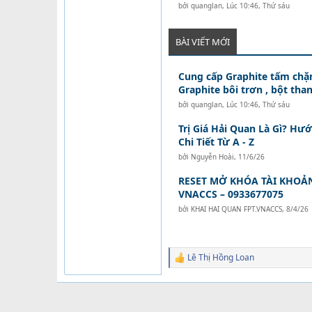
bởi
quanglan
,
Lúc 10:46, Thứ sáu
BÀI VIẾT MỚI
Cung cấp Graphite tấm chặn
Graphite bôi trơn , bột than
bởi
quanglan
,
Lúc 10:46, Thứ sáu
Trị Giá Hải Quan Là Gì? Hư
Chi Tiết Từ A - Z
bởi
Nguyễn Hoài
,
11/6/26
RESET MỞ KHÓA TÀI KHOẢ
VNACCS – 0933677075
bởi
KHAI HAI QUAN FPT.VNACCS
,
8/4/26
Lê Thị Hồng Loan
R
e
a
c
t