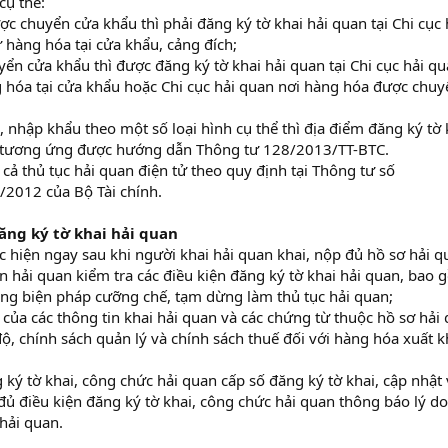
cụ thể:
c chuyển cửa khẩu thì phải đăng ký tờ khai hải quan tại Chi cục 
 hàng hóa tại cửa khẩu, cảng đích;
ển cửa khẩu thì được đăng ký tờ khai hải quan tại Chi cục hải q
g hóa tại cửa khẩu hoặc Chi cục hải quan nơi hàng hóa được chuy
, nhập khẩu theo một số loại hình cụ thể thì địa điểm đăng ký tờ 
nh tương ứng được hướng dẫn Thông tư 128/2013/TT-BTC.
cả thủ tục hải quan điện tử theo quy định tại Thông tư số
2012 của Bộ Tài chính.
đăng ký tờ khai hải quan
c hiện ngay sau khi người khai hải quan khai, nộp đủ hồ sơ hải q
 hải quan kiểm tra các điều kiện đăng ký tờ khai hải quan, bao 
dụng biện pháp cưỡng chế, tạm dừng làm thủ tục hải quan;
ệ của các thông tin khai hải quan và các chứng từ thuộc hồ sơ hải
 độ, chính sách quản lý và chính sách thuế đối với hàng hóa xuất k
ký tờ khai, công chức hải quan cấp số đăng ký tờ khai, cập nhật
ủ điều kiện đăng ký tờ khai, công chức hải quan thông báo lý do
hải quan.