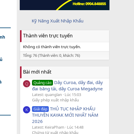
Kỹ Năng Xuất Nhập Khẩu
Thành viên trực tuyến
ính
Không có thành viên trực tuyến.
Tổng: 76 (Thành viên: 0, khách: 76)
Đủ
Bài mới nhất
à
Dây Curoa, dây đai, dây
Quảng cáo
Q
đai băng tải, dây Curoa Megadyne
Latest: quanglan
Lúc 15:03
Giấy phép xuất nhập khẩu
THỦ TỤC NHẬP KHẨU
Giải đáp
K
THUYỀN KAYAK MỚI NHẤT NĂM
2026
Latest: KeiraPham
Lúc 14:48
Chứng từ xuất nhập khẩu