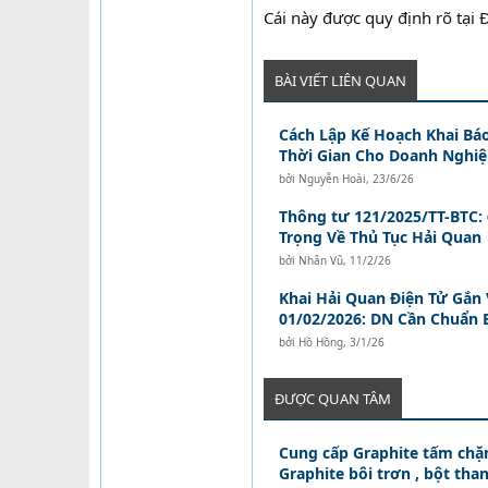
Cái này được quy định rõ tại
BÀI VIẾT LIÊN QUAN
Cách Lập Kế Hoạch Khai Bá
Thời Gian Cho Doanh Nghi
bởi
Nguyễn Hoài
,
23/6/26
Thông tư 121/2025/TT-BTC:
Trọng Về Thủ Tục Hải Quan
bởi
Nhân Vũ
,
11/2/26
Khai Hải Quan Điện Tử Gắn
01/02/2026: DN Cần Chuẩn B
bởi
Hồ Hồng
,
3/1/26
ĐƯỢC QUAN TÂM
Cung cấp Graphite tấm chặn
Graphite bôi trơn , bột than