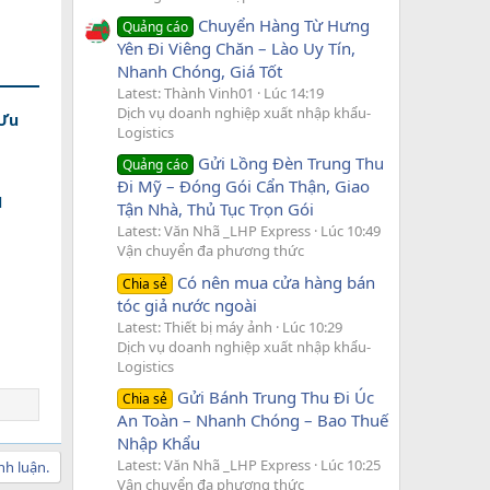
Chuyển Hàng Từ Hưng
Quảng cáo
Yên Đi Viêng Chăn – Lào Uy Tín,
Nhanh Chóng, Giá Tốt
Latest: Thành Vinh01
Lúc 14:19
Dịch vụ doanh nghiệp xuất nhập khẩu-
 Ưu
Logistics
Gửi Lồng Đèn Trung Thu
Quảng cáo
Đi Mỹ – Đóng Gói Cẩn Thận, Giao
N
Tận Nhà, Thủ Tục Trọn Gói
Latest: Văn Nhã _LHP Express
Lúc 10:49
Vận chuyển đa phương thức
Có nên mua cửa hàng bán
Chia sẻ
tóc giả nước ngoài
Latest: Thiết bị máy ảnh
Lúc 10:29
Dịch vụ doanh nghiệp xuất nhập khẩu-
Logistics
Gửi Bánh Trung Thu Đi Úc
Chia sẻ
An Toàn – Nhanh Chóng – Bao Thuế
Nhập Khẩu
Latest: Văn Nhã _LHP Express
Lúc 10:25
nh luận.
Vận chuyển đa phương thức