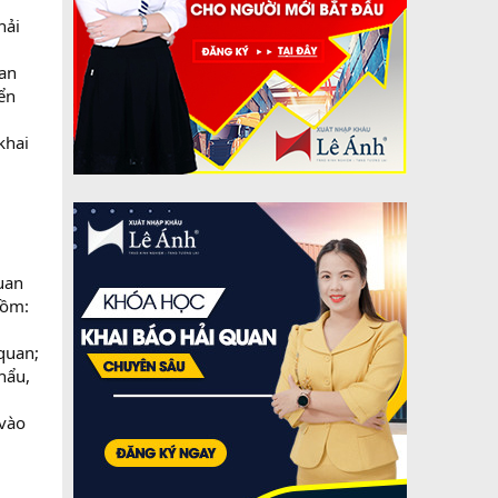
hải
uan
ển
khai
uan
gồm:
 quan;
hẩu,
 vào