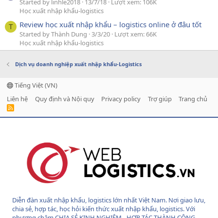
Started by linhle2018
13/7/18
Lượt xem: 106K
Học xuất nhập khẩu-logistics
Review học xuất nhập khẩu – logistics online ở đâu tốt
T
Started by Thành Dung
3/3/20
Lượt xem: 66K
Học xuất nhập khẩu-logistics
Dịch vụ doanh nghiệp xuất nhập khẩu-Logistics
Tiếng Việt (VN)
Liên hệ
Quy định và Nội quy
Privacy policy
Trợ giúp
Trang chủ
R
S
S
Diễn đàn xuất nhập khẩu, logistics lớn nhất Việt Nam. Nơi giao lưu,
chia sẻ, hợp tác, học hỏi kiến thức xuất nhập khẩu, logistics. Với
phương châm CHIA SẺ KINH NGHIỆM - HỢP TÁC THÀNH CÔNG