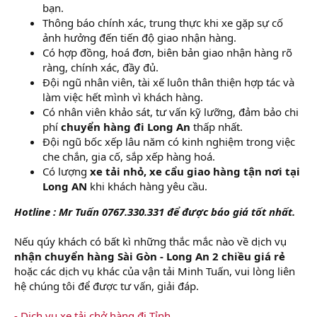
bạn.
Thông báo chính xác, trung thực khi xe gặp sự cố
ảnh hưởng đến tiến độ giao nhận hàng.
Có hợp đồng, hoá đơn, biên bản giao nhận hàng rõ
ràng, chính xác, đầy đủ.
Đội ngũ nhân viên, tài xế luôn thân thiện hợp tác và
làm việc hết mình vì khách hàng.
Có nhân viên khảo sát, tư vấn kỹ lưỡng, đảm bảo chi
phí
chuyển hàng đi Long An
thấp nhất.
Đội ngũ bốc xếp lâu năm có kinh nghiệm trong việc
che chắn, gia cố, sắp xếp hàng hoá.
Có lượng
xe tải nhỏ, xe cẩu giao hàng tận nơi tại
Long AN
khi khách hàng yêu cầu.
Hotline : Mr Tuấn 0767.330.331 để được báo giá tốt nhất.
Nếu qúy khách có bất kì những thắc mắc nào về dịch vụ
nhận
chuyển hàng Sài Gòn - Long An 2 chiều giá rẻ
hoặc các dịch vụ khác của vận tải Minh Tuấn, vui lòng liên
hệ chúng tôi để được tư vấn, giải đáp.
- Dịch vụ xe tải chở hàng đi Tỉnh