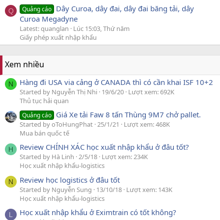
Dây Curoa, dây đai, dây đai băng tải, dây
Quảng cáo
Q
Curoa Megadyne
Latest: quanglan
Lúc 15:03, Thứ năm
Giấy phép xuất nhập khẩu
Xem nhiều
Hàng đi USA via cảng ở CANADA thì có cần khai ISF 10+2
N
Started by Nguyễn Thị Nhi
19/6/20
Lượt xem: 692K
Thủ tục hải quan
Giá Xe tải Faw 8 tấn Thùng 9M7 chở pallet.
Quảng cáo
Started by oToHungPhat
25/1/21
Lượt xem: 468K
Mua bán quốc tế
Review CHÍNH XÁC học xuất nhập khẩu ở đâu tốt?
H
Started by Hà Linh
2/5/18
Lượt xem: 234K
Học xuất nhập khẩu-logistics
Review học logistics ở đâu tốt
N
Started by Nguyễn Sung
13/10/18
Lượt xem: 143K
Học xuất nhập khẩu-logistics
Học xuất nhập khẩu ở Eximtrain có tốt không?
L