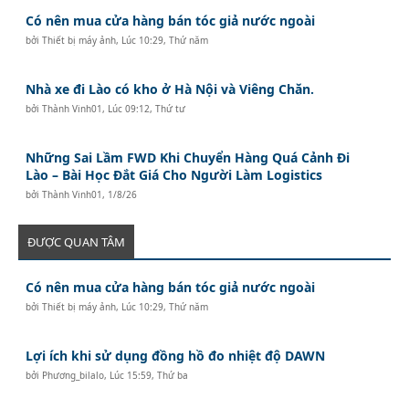
Có nên mua cửa hàng bán tóc giả nước ngoài
bởi
Thiết bị máy ảnh
,
Lúc 10:29, Thứ năm
Nhà xe đi Lào có kho ở Hà Nội và Viêng Chăn.
bởi
Thành Vinh01
,
Lúc 09:12, Thứ tư
Những Sai Lầm FWD Khi Chuyển Hàng Quá Cảnh Đi
Lào – Bài Học Đắt Giá Cho Người Làm Logistics
bởi
Thành Vinh01
,
1/8/26
ĐƯỢC QUAN TÂM
Có nên mua cửa hàng bán tóc giả nước ngoài
bởi
Thiết bị máy ảnh
,
Lúc 10:29, Thứ năm
Lợi ích khi sử dụng đồng hồ đo nhiệt độ DAWN
bởi
Phương_bilalo
,
Lúc 15:59, Thứ ba