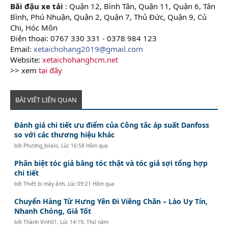
Bãi đậu xe tải
: Quận 12, Bình Tân, Quận 11, Quận 6, Tân
Bình, Phú Nhuận, Quận 2, Quận 7, Thủ Đức, Quận 9, Củ
Chi, Hóc Môn
Điện thoại: 0767 330 331 - 0378 984 123
Email:
xetaichohang2019@gmail.com
Website:
xetaichohanghcm.net
>> xem
tại đây
BÀI VIẾT LIÊN QUAN
Đánh giá chi tiết ưu điểm của Công tắc áp suất Danfoss
so với các thương hiệu khác
bởi
Phương_bilalo
,
Lúc 16:58 Hôm qua
Phân biệt tóc giả bằng tóc thật và tóc giả sợi tổng hợp
chi tiết
bởi
Thiết bị máy ảnh
,
Lúc 09:21 Hôm qua
Chuyển Hàng Từ Hưng Yên Đi Viêng Chăn – Lào Uy Tín,
Nhanh Chóng, Giá Tốt
bởi
Thành Vinh01
,
Lúc 14:19, Thứ năm