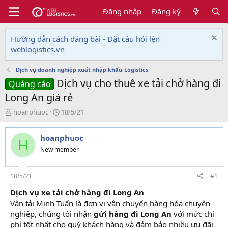
Đăng nhập
Đăng ký
Hướng dẫn cách đăng bài - Đặt câu hỏi lên
weblogistics.vn
Dịch vụ doanh nghiệp xuất nhập khẩu-Logistics
Dịch vụ cho thuê xe tải chở hàng đi
Quảng cáo
Long An giá rẻ
T
N
hoanphuoc
18/5/21
h
g
r
à
hoanphuoc
e
y
H
a
g
New member
d
ử
s
i
t
18/5/21
#1
a
Dịch vụ xe tải chở hàng đi Long An
r
Vận tải Minh Tuấn là đơn vị vận chuyển hàng hóa chuyên
t
e
nghiệp, chúng tôi nhận
gửi hàng đi Long An
với mức chi
r
phí tốt nhất cho quý khách hàng và đảm bảo nhiều ưu đãi