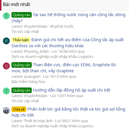
Bài mới nhất
Tại sao hệ thống nước nóng cần công tắc dòng
Quảng cáo
T
chảy?
Latest: thuylinhbilalo
40 phút trước
Tin tức cập nhật
Đánh giá chi tiết ưu điểm của Công tắc áp suất
Thảo luận
P
Danfoss so với các thương hiệu khác
Latest: Phương_bilalo
Lúc 16:58 Hôm qua
Dịch vụ doanh nghiệp xuất nhập khẩu-Logistics
Than điện cực, điện cực EDM, Graphite lõi
Quảng cáo
Q
inox, bột than chì, vảy Graphite
Latest: quanglan
Lúc 16:13 Hôm qua
Bảo hiểm hàng hóa
Hướng dẫn lắp đồng hồ áp suất chi tiết
Quảng cáo
T
Latest: thuylinhbilalo
Lúc 12:07 Hôm qua
Tin tức cập nhật
Phân biệt tóc giả bằng tóc thật và tóc giả sợi tổng
Chia sẻ
hợp chi tiết
Latest: Thiết bị máy ảnh
Lúc 09:21 Hôm qua
Dịch vụ doanh nghiệp xuất nhập khẩu-Logistics