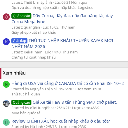
Latest: Thiết bị máy ảnh
Lúc 09:21 Hôm qua
Dịch vụ doanh nghiệp xuất nhập khẩu-Logistics
Dây Curoa, dây đai, dây đai băng tải, dây
Quảng cáo
Q
Curoa Megadyne
Latest: quanglan
Lúc 15:03, Thứ năm
Giấy phép xuất nhập khẩu
THỦ TỤC NHẬP KHẨU THUYỀN KAYAK MỚI
Giải đáp
K
NHẤT NĂM 2026
Latest: KeiraPham
Lúc 14:48, Thứ năm
Chứng từ xuất nhập khẩu
Xem nhiều
Hàng đi USA via cảng ở CANADA thì có cần khai ISF 10+2
N
Started by Nguyễn Thị Nhi
19/6/20
Lượt xem: 692K
Thủ tục hải quan
Giá Xe tải Faw 8 tấn Thùng 9M7 chở pallet.
Quảng cáo
Started by oToHungPhat
25/1/21
Lượt xem: 468K
Mua bán quốc tế
Review CHÍNH XÁC học xuất nhập khẩu ở đâu tốt?
H
Started by Hà Linh
2/5/18
Lượt xem: 233K