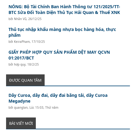
NÓNG: Bộ Tài Chính Ban Hành Thông tư 121/2025/TT-
BTC Sửa Đổi Toàn Diện Thủ Tục Hải Quan & Thuế XNK
bởi
Nhân Vũ
,
26/12/25
Thủ tục nhập khẩu màng nhựa bọc hàng hóa, thực
phẩm
bởi
KeiraPham
,
17/10/25
GIẤY PHÉP HỢP QUY SẢN PHẨM DỆT MAY QCVN
01:2017/BCT
bởi
hơp quy
,
18/2/25
ĐƯỢC QUAN TÂM
Dây Curoa, dây đai, dây đai băng tải, dây Curoa
Megadyne
bởi
quanglan
,
Lúc 15:03, Thứ năm
BÀI VIẾT MỚI