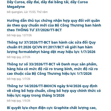
Dây Curoa, dây đai, dây đai băng tải, dây Curoa
Megadyne
bởi
quanglan
,
Lúc 15:03, Thứ năm
Hướng dẫn thủ tục chứng nhận hợp quy đối với quần
áo theo quy chuẩn mới của Bộ Công Thương ban hành
theo THÔNG TƯ 37/2026/TT-BCT
bởi
hơp quy
,
12/7/26
Thông tư 37/2026/TT-BCT ban hành các sửa đổi Quy
chuẩn 01:2026 QCVN 01:2017/BCT về giới hạn hàm
lượng formaldehyt hàng dệt may hiệu lực 1/7/2026
bởi
hơp quy
,
2/7/26
Thông tư số 33/2026/TT-BCT về Danh mục sản phẩm,
hàng hóa có mức độ rủi ro trung bình, mức độ rủi ro
cao thuộc của Bộ Công Thương hiệu lực 1/7/2026
bởi
hơp quy
,
1/7/26
Thông tư 14/2026/TT-BKHCN ngày 9/4/2026 quy định
về công bố hợp chuẩn, công bố hợp quy chính thức có
hiệu lực ngay trong tháng 5/2026
bởi
hơp quy
,
1/5/26
Bí quyết lựa chọn điện cực Graphite chất lượng cao,