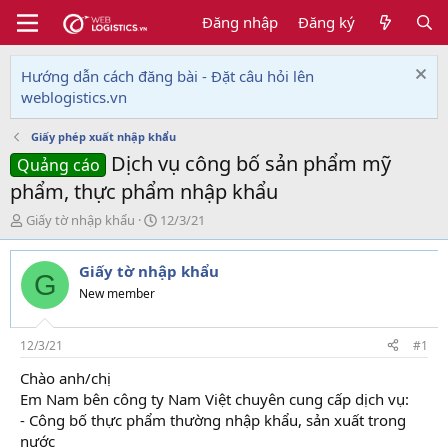
Đăng nhập
Đăng ký
Hướng dẫn cách đăng bài - Đặt câu hỏi lên
weblogistics.vn
Giấy phép xuất nhập khẩu
Dịch vụ công bố sản phẩm mỹ
Quảng cáo
phẩm, thực phẩm nhập khẩu
T
N
Giấy tờ nhập khẩu
12/3/21
h
g
r
à
Giấy tờ nhập khẩu
e
y
G
a
g
New member
d
ử
s
i
t
12/3/21
#1
a
Chào anh/chị
r
Em Nam bên công ty Nam Việt chuyên cung cấp dịch vụ:
t
e
- Công bố thực phẩm thường nhập khẩu, sản xuất trong
r
nước