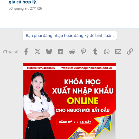
giá cả hợp lý.
bởi
quanglan
,
27/1/26
Bạn phải đăng nhập hoặc đăng ký để bình luận.
Facebook
X
Bluesky
LinkedIn
Reddit
Pinterest
Tumblr
WhatsApp
Email
Li
Chia sẻ: