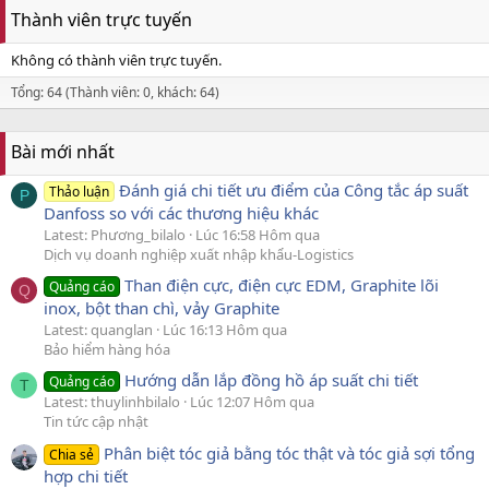
Thành viên trực tuyến
Không có thành viên trực tuyến.
Tổng: 64 (Thành viên: 0, khách: 64)
Bài mới nhất
Đánh giá chi tiết ưu điểm của Công tắc áp suất
Thảo luận
P
Danfoss so với các thương hiệu khác
Latest: Phương_bilalo
Lúc 16:58 Hôm qua
Dịch vụ doanh nghiệp xuất nhập khẩu-Logistics
Than điện cực, điện cực EDM, Graphite lõi
Quảng cáo
Q
inox, bột than chì, vảy Graphite
Latest: quanglan
Lúc 16:13 Hôm qua
Bảo hiểm hàng hóa
Hướng dẫn lắp đồng hồ áp suất chi tiết
Quảng cáo
T
Latest: thuylinhbilalo
Lúc 12:07 Hôm qua
Tin tức cập nhật
Phân biệt tóc giả bằng tóc thật và tóc giả sợi tổng
Chia sẻ
hợp chi tiết