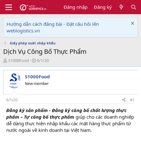
Đăng nhập
Đăng ký
Hướng dẫn cách đăng bài - Đặt câu hỏi lên
weblogistics.vn
Giấy phép xuất nhập khẩu
Dịch Vụ Công Bố Thực Phẩm
T
N
S1000Food
6/1/20
h
g
r
à
S1000Food
e
y
a
g
New member
d
ử
s
i
t
6/1/20
#1
a
Đăng ký sản phẩm - Đăng ký công bố chất lượng thực
r
phẩm – Tự công bố thực phẩm
giúp cho các doanh nghiệp
t
e
dễ dàng thực hiện nhập khẩu các mặt hàng thực phẩm từ
r
nước ngoài về kinh doanh tại Việt Nam.