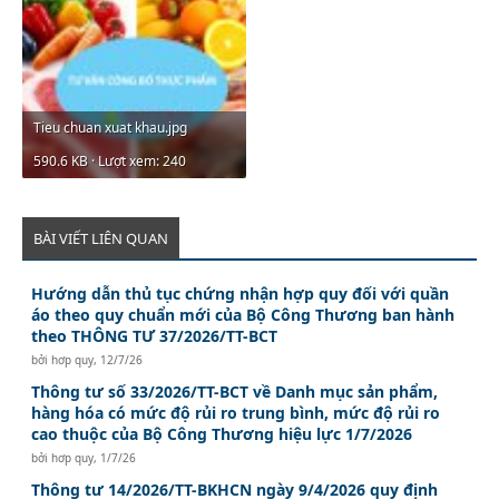
Tieu chuan xuat khau.jpg
590.6 KB · Lượt xem: 240
BÀI VIẾT LIÊN QUAN
Hướng dẫn thủ tục chứng nhận hợp quy đối với quần
áo theo quy chuẩn mới của Bộ Công Thương ban hành
theo THÔNG TƯ 37/2026/TT-BCT
bởi
hơp quy
,
12/7/26
Thông tư số 33/2026/TT-BCT về Danh mục sản phẩm,
hàng hóa có mức độ rủi ro trung bình, mức độ rủi ro
cao thuộc của Bộ Công Thương hiệu lực 1/7/2026
bởi
hơp quy
,
1/7/26
Thông tư 14/2026/TT-BKHCN ngày 9/4/2026 quy định