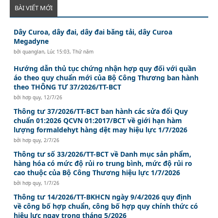
BÀI VIẾT MỚI
Dây Curoa, dây đai, dây đai băng tải, dây Curoa
Megadyne
bởi
quanglan
,
Lúc 15:03, Thứ năm
Hướng dẫn thủ tục chứng nhận hợp quy đối với quần
áo theo quy chuẩn mới của Bộ Công Thương ban hành
theo THÔNG TƯ 37/2026/TT-BCT
bởi
hơp quy
,
12/7/26
Thông tư 37/2026/TT-BCT ban hành các sửa đổi Quy
chuẩn 01:2026 QCVN 01:2017/BCT về giới hạn hàm
lượng formaldehyt hàng dệt may hiệu lực 1/7/2026
bởi
hơp quy
,
2/7/26
Thông tư số 33/2026/TT-BCT về Danh mục sản phẩm,
hàng hóa có mức độ rủi ro trung bình, mức độ rủi ro
cao thuộc của Bộ Công Thương hiệu lực 1/7/2026
bởi
hơp quy
,
1/7/26
Thông tư 14/2026/TT-BKHCN ngày 9/4/2026 quy định
về công bố hợp chuẩn, công bố hợp quy chính thức có
hiệu lực ngay trong tháng 5/2026