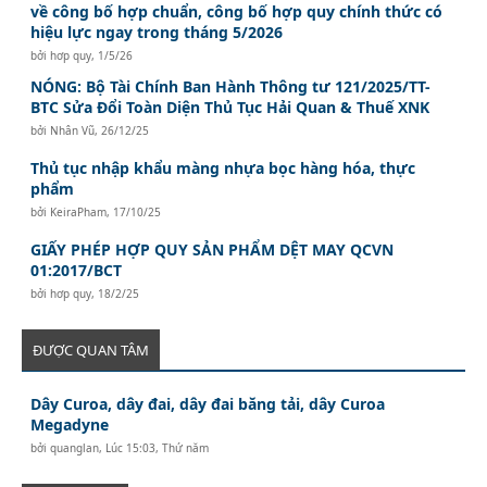
về công bố hợp chuẩn, công bố hợp quy chính thức có
hiệu lực ngay trong tháng 5/2026
bởi
hơp quy
,
1/5/26
NÓNG: Bộ Tài Chính Ban Hành Thông tư 121/2025/TT-
BTC Sửa Đổi Toàn Diện Thủ Tục Hải Quan & Thuế XNK
bởi
Nhân Vũ
,
26/12/25
Thủ tục nhập khẩu màng nhựa bọc hàng hóa, thực
phẩm
bởi
KeiraPham
,
17/10/25
GIẤY PHÉP HỢP QUY SẢN PHẨM DỆT MAY QCVN
01:2017/BCT
bởi
hơp quy
,
18/2/25
ĐƯỢC QUAN TÂM
Dây Curoa, dây đai, dây đai băng tải, dây Curoa
Megadyne
bởi
quanglan
,
Lúc 15:03, Thứ năm