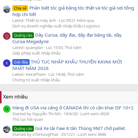
Phân biệt tóc giả bằng tóc thật và tóc giả sợi tổng
Chia sẻ
hợp chi tiết
Latest: Thiết bị máy ảnh
Lúc 09:21 Hôm qua
Dịch vụ doanh nghiệp xuất nhập khẩu-Logistics
Dây Curoa, dây đai, dây đai băng tải, dây
Quảng cáo
Q
Curoa Megadyne
Latest: quanglan
Lúc 15:03, Thứ năm
Giấy phép xuất nhập khẩu
THỦ TỤC NHẬP KHẨU THUYỀN KAYAK MỚI
Giải đáp
K
NHẤT NĂM 2026
Latest: KeiraPham
Lúc 14:48, Thứ năm
Chứng từ xuất nhập khẩu
Xem nhiều
Hàng đi USA via cảng ở CANADA thì có cần khai ISF 10+2
N
Started by Nguyễn Thị Nhi
19/6/20
Lượt xem: 692K
Thủ tục hải quan
Giá Xe tải Faw 8 tấn Thùng 9M7 chở pallet.
Quảng cáo
Started by oToHungPhat
25/1/21
Lượt xem: 468K