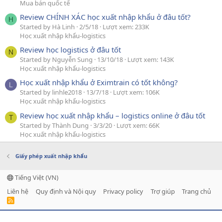
Mua bán quốc tế
Review CHÍNH XÁC học xuất nhập khẩu ở đâu tốt?
H
Started by Hà Linh
2/5/18
Lượt xem: 233K
Học xuất nhập khẩu-logistics
Review học logistics ở đâu tốt
N
Started by Nguyễn Sung
13/10/18
Lượt xem: 143K
Học xuất nhập khẩu-logistics
Học xuất nhập khẩu ở Eximtrain có tốt không?
L
Started by linhle2018
13/7/18
Lượt xem: 106K
Học xuất nhập khẩu-logistics
Review học xuất nhập khẩu – logistics online ở đâu tốt
T
Started by Thành Dung
3/3/20
Lượt xem: 66K
Học xuất nhập khẩu-logistics
Giấy phép xuất nhập khẩu
Tiếng Việt (VN)
Liên hệ
Quy định và Nội quy
Privacy policy
Trợ giúp
Trang chủ
R
S
S