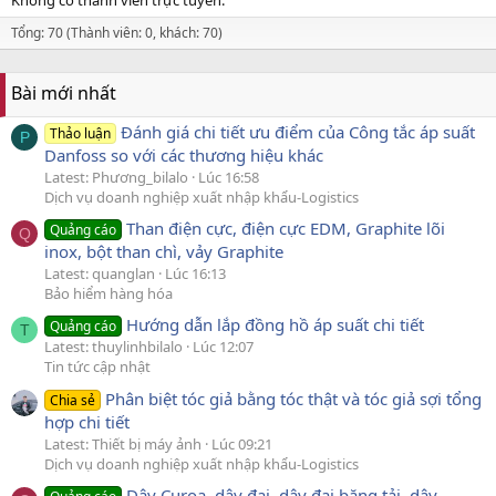
Tổng: 70 (Thành viên: 0, khách: 70)
Bài mới nhất
Đánh giá chi tiết ưu điểm của Công tắc áp suất
Thảo luận
P
Danfoss so với các thương hiệu khác
Latest: Phương_bilalo
Lúc 16:58
Dịch vụ doanh nghiệp xuất nhập khẩu-Logistics
Than điện cực, điện cực EDM, Graphite lõi
Quảng cáo
Q
inox, bột than chì, vảy Graphite
Latest: quanglan
Lúc 16:13
Bảo hiểm hàng hóa
Hướng dẫn lắp đồng hồ áp suất chi tiết
Quảng cáo
T
Latest: thuylinhbilalo
Lúc 12:07
Tin tức cập nhật
Phân biệt tóc giả bằng tóc thật và tóc giả sợi tổng
Chia sẻ
hợp chi tiết
Latest: Thiết bị máy ảnh
Lúc 09:21
Dịch vụ doanh nghiệp xuất nhập khẩu-Logistics
Dây Curoa, dây đai, dây đai băng tải, dây