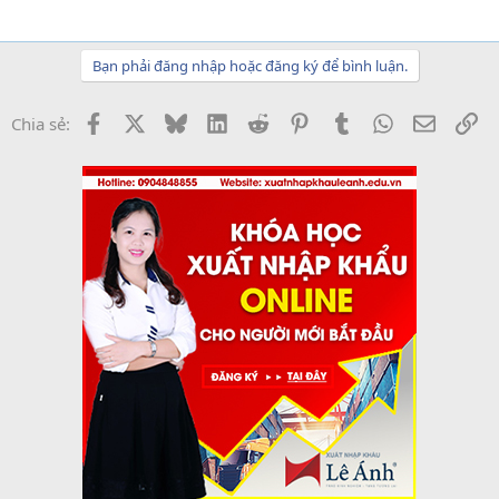
Bạn phải đăng nhập hoặc đăng ký để bình luận.
Facebook
X
Bluesky
LinkedIn
Reddit
Pinterest
Tumblr
WhatsApp
Email
Li
Chia sẻ: