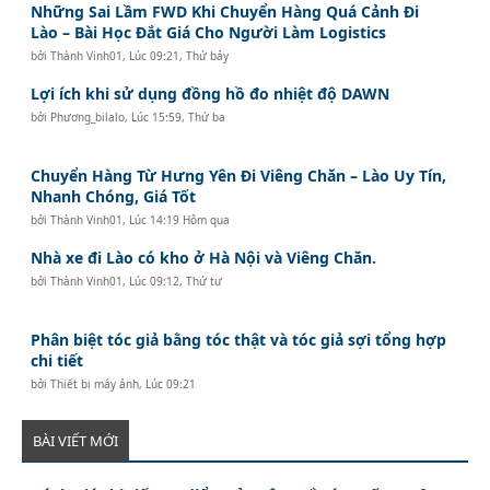
Những Sai Lầm FWD Khi Chuyển Hàng Quá Cảnh Đi
Lào – Bài Học Đắt Giá Cho Người Làm Logistics
bởi
Thành Vinh01
,
Lúc 09:21, Thứ bảy
Lợi ích khi sử dụng đồng hồ đo nhiệt độ DAWN
bởi
Phương_bilalo
,
Lúc 15:59, Thứ ba
Chuyển Hàng Từ Hưng Yên Đi Viêng Chăn – Lào Uy Tín,
Nhanh Chóng, Giá Tốt
bởi
Thành Vinh01
,
Lúc 14:19 Hôm qua
Nhà xe đi Lào có kho ở Hà Nội và Viêng Chăn.
bởi
Thành Vinh01
,
Lúc 09:12, Thứ tư
Phân biệt tóc giả bằng tóc thật và tóc giả sợi tổng hợp
chi tiết
bởi
Thiết bị máy ảnh
,
Lúc 09:21
BÀI VIẾT MỚI