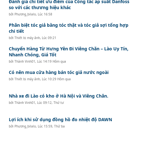
Đánh giá chi tiết ưu điểm của Công tắc áp suất Danfoss
so với các thương hiệu khác
bởi
Phương_bilalo
,
Lúc 16:58
Phân biệt tóc giả bằng tóc thật và tóc giả sợi tổng hợp
chi tiết
bởi
Thiết bị máy ảnh
,
Lúc 09:21
Chuyển Hàng Từ Hưng Yên Đi Viêng Chăn – Lào Uy Tín,
Nhanh Chóng, Giá Tốt
bởi
Thành Vinh01
,
Lúc 14:19 Hôm qua
Có nên mua cửa hàng bán tóc giả nước ngoài
bởi
Thiết bị máy ảnh
,
Lúc 10:29 Hôm qua
Nhà xe đi Lào có kho ở Hà Nội và Viêng Chăn.
bởi
Thành Vinh01
,
Lúc 09:12, Thứ tư
Lợi ích khi sử dụng đồng hồ đo nhiệt độ DAWN
bởi
Phương_bilalo
,
Lúc 15:59, Thứ ba