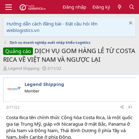
Đăng nhập
Đăng ký
Hướng dẫn cách đăng bài - Đặt câu hỏi lên
weblogistics.vn
Dịch vụ doanh nghiệp xuất nhập khẩu-Logistics
DỊCH VỤ GOM HÀNG LẺ TỪ COSTA
Quảng cáo
RICA VỀ VIỆT NAM VÀ NGƯỢC LẠI
T
N
Legend Shipping
2/11/22
h
g
r
à
Legend Shipping
e
y
a
g
Member
d
ử
s
i
t
2/11/22
#1
a
Costa Rica tên chính thức Cộng hòa Costa Rica, là một quốc
r
gia tại Trung Mỹ, giáp với Nicaragua ở mặt Bắc, Panama ở
t
e
phía Nam và Đông Nam, Thái Bình Dương ở phía Tây và
r
Nam, biển Caribe ở phía Đông.