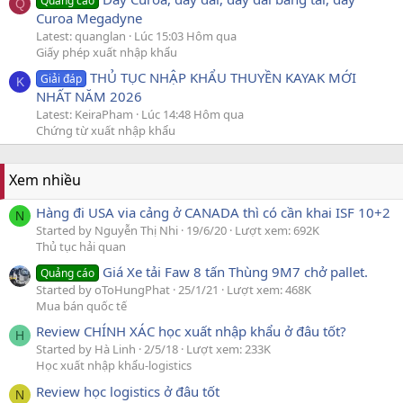
Quảng cáo
Q
Curoa Megadyne
Latest: quanglan
Lúc 15:03 Hôm qua
Giấy phép xuất nhập khẩu
THỦ TỤC NHẬP KHẨU THUYỀN KAYAK MỚI
Giải đáp
K
NHẤT NĂM 2026
Latest: KeiraPham
Lúc 14:48 Hôm qua
Chứng từ xuất nhập khẩu
Xem nhiều
Hàng đi USA via cảng ở CANADA thì có cần khai ISF 10+2
N
Started by Nguyễn Thị Nhi
19/6/20
Lượt xem: 692K
Thủ tục hải quan
Giá Xe tải Faw 8 tấn Thùng 9M7 chở pallet.
Quảng cáo
Started by oToHungPhat
25/1/21
Lượt xem: 468K
Mua bán quốc tế
Review CHÍNH XÁC học xuất nhập khẩu ở đâu tốt?
H
Started by Hà Linh
2/5/18
Lượt xem: 233K
Học xuất nhập khẩu-logistics
Review học logistics ở đâu tốt
N