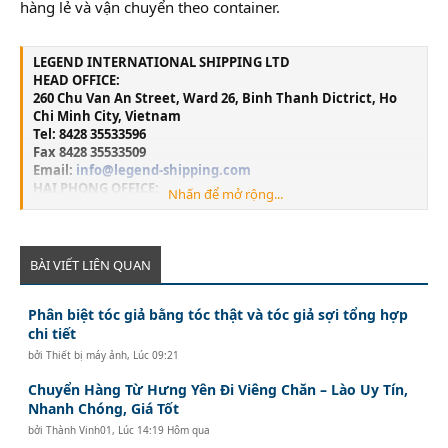
hàng lẻ và vận chuyển theo container.
LEGEND INTERNATIONAL SHIPPING LTD
HEAD OFFICE:
260 Chu Van An Street, Ward 26, Binh Thanh Dictrict, Ho
Chi Minh City, Vietnam
Tel: 8428 35533596
Fax 8428 35533509
Email:
info@legend-shipping.com
HAI PHONG OFFICE:
Nhấn để mở rộng...
No.3 Le Thanh Tong Street, May To Ward, Ngo Quyen
District, Hai Phong City, Vietnam
Tel: 84225 3999679
Fax: 84225 3999569
BÀI VIẾT LIÊN QUAN
Email:
Lghp@legend-shipping.com
Phân biệt tóc giả bằng tóc thật và tóc giả sợi tổng hợp
chi tiết
bởi
Thiết bị máy ảnh
,
Lúc 09:21
Chuyển Hàng Từ Hưng Yên Đi Viêng Chăn – Lào Uy Tín,
Nhanh Chóng, Giá Tốt
bởi
Thành Vinh01
,
Lúc 14:19 Hôm qua