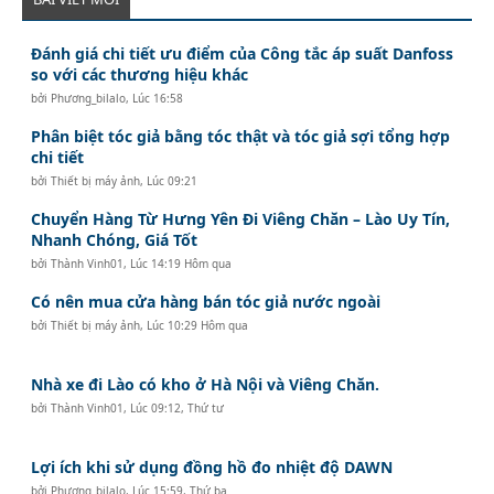
Đánh giá chi tiết ưu điểm của Công tắc áp suất Danfoss
so với các thương hiệu khác
bởi
Phương_bilalo
,
Lúc 16:58
Phân biệt tóc giả bằng tóc thật và tóc giả sợi tổng hợp
chi tiết
bởi
Thiết bị máy ảnh
,
Lúc 09:21
Chuyển Hàng Từ Hưng Yên Đi Viêng Chăn – Lào Uy Tín,
Nhanh Chóng, Giá Tốt
bởi
Thành Vinh01
,
Lúc 14:19 Hôm qua
Có nên mua cửa hàng bán tóc giả nước ngoài
bởi
Thiết bị máy ảnh
,
Lúc 10:29 Hôm qua
Nhà xe đi Lào có kho ở Hà Nội và Viêng Chăn.
bởi
Thành Vinh01
,
Lúc 09:12, Thứ tư
Lợi ích khi sử dụng đồng hồ đo nhiệt độ DAWN
bởi
Phương_bilalo
,
Lúc 15:59, Thứ ba