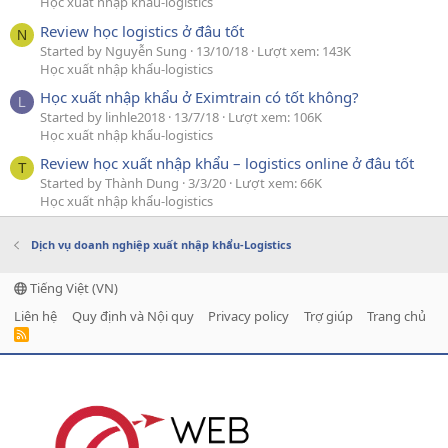
Học xuất nhập khẩu-logistics
Review học logistics ở đâu tốt
N
Started by Nguyễn Sung
13/10/18
Lượt xem: 143K
Học xuất nhập khẩu-logistics
Học xuất nhập khẩu ở Eximtrain có tốt không?
L
Started by linhle2018
13/7/18
Lượt xem: 106K
Học xuất nhập khẩu-logistics
Review học xuất nhập khẩu – logistics online ở đâu tốt
T
Started by Thành Dung
3/3/20
Lượt xem: 66K
Học xuất nhập khẩu-logistics
Dịch vụ doanh nghiệp xuất nhập khẩu-Logistics
Tiếng Việt (VN)
Liên hệ
Quy định và Nội quy
Privacy policy
Trợ giúp
Trang chủ
R
S
S