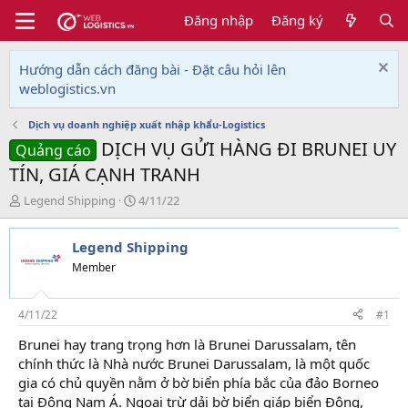
Đăng nhập
Đăng ký
Hướng dẫn cách đăng bài - Đặt câu hỏi lên
weblogistics.vn
Dịch vụ doanh nghiệp xuất nhập khẩu-Logistics
DỊCH VỤ GỬI HÀNG ĐI BRUNEI UY
Quảng cáo
TÍN, GIÁ CẠNH TRANH
T
N
Legend Shipping
4/11/22
h
g
r
à
Legend Shipping
e
y
a
g
Member
d
ử
s
i
t
4/11/22
#1
a
Brunei hay trang trọng hơn là Brunei Darussalam, tên
r
chính thức là Nhà nước Brunei Darussalam, là một quốc
t
e
gia có chủ quyền nằm ở bờ biển phía bắc của đảo Borneo
r
tại Đông Nam Á. Ngoại trừ dải bờ biển giáp biển Đông,