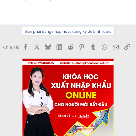
Bạn phải đăng nhập hoặc đăng ký để bình luận.
Facebook
X
Bluesky
LinkedIn
Reddit
Pinterest
Tumblr
WhatsApp
Email
Li
Chia sẻ: