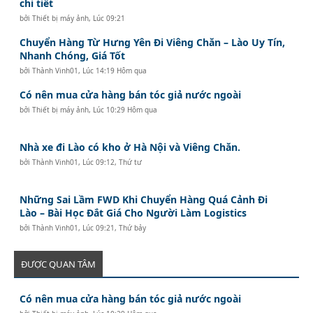
chi tiết
bởi
Thiết bị máy ảnh
,
Lúc 09:21
Chuyển Hàng Từ Hưng Yên Đi Viêng Chăn – Lào Uy Tín,
Nhanh Chóng, Giá Tốt
bởi
Thành Vinh01
,
Lúc 14:19 Hôm qua
Có nên mua cửa hàng bán tóc giả nước ngoài
bởi
Thiết bị máy ảnh
,
Lúc 10:29 Hôm qua
Nhà xe đi Lào có kho ở Hà Nội và Viêng Chăn.
bởi
Thành Vinh01
,
Lúc 09:12, Thứ tư
Những Sai Lầm FWD Khi Chuyển Hàng Quá Cảnh Đi
Lào – Bài Học Đắt Giá Cho Người Làm Logistics
bởi
Thành Vinh01
,
Lúc 09:21, Thứ bảy
ĐƯỢC QUAN TÂM
Có nên mua cửa hàng bán tóc giả nước ngoài