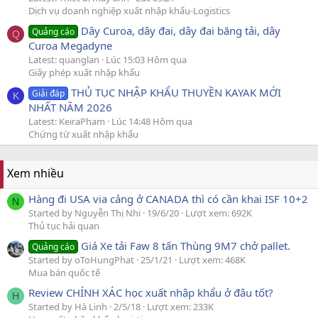
Dịch vụ doanh nghiệp xuất nhập khẩu-Logistics
Dây Curoa, dây đai, dây đai băng tải, dây
Quảng cáo
Q
Curoa Megadyne
Latest: quanglan
Lúc 15:03 Hôm qua
Giấy phép xuất nhập khẩu
THỦ TỤC NHẬP KHẨU THUYỀN KAYAK MỚI
Giải đáp
K
NHẤT NĂM 2026
Latest: KeiraPham
Lúc 14:48 Hôm qua
Chứng từ xuất nhập khẩu
Xem nhiều
Hàng đi USA via cảng ở CANADA thì có cần khai ISF 10+2
N
Started by Nguyễn Thị Nhi
19/6/20
Lượt xem: 692K
Thủ tục hải quan
Giá Xe tải Faw 8 tấn Thùng 9M7 chở pallet.
Quảng cáo
Started by oToHungPhat
25/1/21
Lượt xem: 468K
Mua bán quốc tế
Review CHÍNH XÁC học xuất nhập khẩu ở đâu tốt?
H
Started by Hà Linh
2/5/18
Lượt xem: 233K