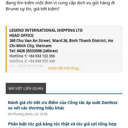
đang tìm kiếm một đơn vị cung cấp dịch vụ gửi hàng đi
Brunei uy tín, giá tiết kiệm?
LEGEND INTERNATIONAL SHIPPING LTD
HEAD OFFICE:
260 Chu Van An Street, Ward 26, Binh Thanh District, Ho
Chi Minh City, Vietnam
Tel: 8428 35533596 (24lines)
Hotline 1: +84 934 132 356
Hotline 2: +84 949 935 340
Fax: 8428 35533509
Nhấn để mở rộng...
Email:
info@legend-shipping.com
HAI PHONG OFFICE:
No.3 Le Thanh Tong Street, May To Ward, Ngo Quyen
District, Hai Phong City, Vietnam
BÀI VIẾT LIÊN QUAN
Tel: 84225 3999679
Fax: 84225 3999569
Đánh giá chi tiết ưu điểm của Công tắc áp suất Danfoss
Email:
Lghp@legend-shipping.com
so với các thương hiệu khác
bởi
Phương_bilalo
,
Lúc 16:58
Phân biệt tóc giả bằng tóc thật và tóc giả sợi tổng hợp