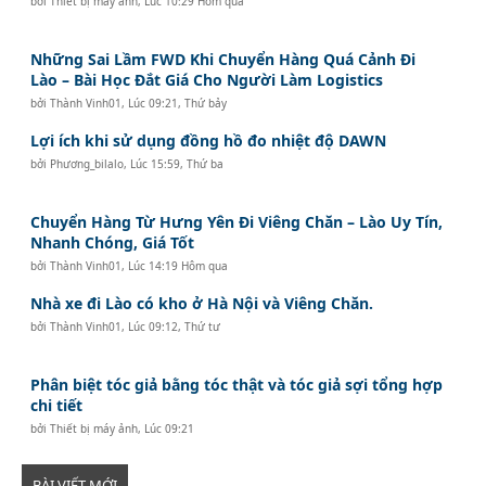
bởi
Thiết bị máy ảnh
,
Lúc 10:29 Hôm qua
Những Sai Lầm FWD Khi Chuyển Hàng Quá Cảnh Đi
Lào – Bài Học Đắt Giá Cho Người Làm Logistics
bởi
Thành Vinh01
,
Lúc 09:21, Thứ bảy
Lợi ích khi sử dụng đồng hồ đo nhiệt độ DAWN
bởi
Phương_bilalo
,
Lúc 15:59, Thứ ba
Chuyển Hàng Từ Hưng Yên Đi Viêng Chăn – Lào Uy Tín,
Nhanh Chóng, Giá Tốt
bởi
Thành Vinh01
,
Lúc 14:19 Hôm qua
Nhà xe đi Lào có kho ở Hà Nội và Viêng Chăn.
bởi
Thành Vinh01
,
Lúc 09:12, Thứ tư
Phân biệt tóc giả bằng tóc thật và tóc giả sợi tổng hợp
chi tiết
bởi
Thiết bị máy ảnh
,
Lúc 09:21
BÀI VIẾT MỚI