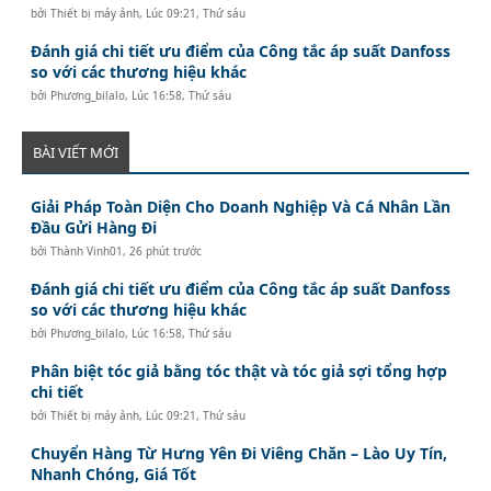
bởi
Thiết bị máy ảnh
,
Lúc 09:21, Thứ sáu
Đánh giá chi tiết ưu điểm của Công tắc áp suất Danfoss
so với các thương hiệu khác
bởi
Phương_bilalo
,
Lúc 16:58, Thứ sáu
BÀI VIẾT MỚI
Giải Pháp Toàn Diện Cho Doanh Nghiệp Và Cá Nhân Lần
Đầu Gửi Hàng Đi
bởi
Thành Vinh01
,
26 phút trước
Đánh giá chi tiết ưu điểm của Công tắc áp suất Danfoss
so với các thương hiệu khác
bởi
Phương_bilalo
,
Lúc 16:58, Thứ sáu
Phân biệt tóc giả bằng tóc thật và tóc giả sợi tổng hợp
chi tiết
bởi
Thiết bị máy ảnh
,
Lúc 09:21, Thứ sáu
Chuyển Hàng Từ Hưng Yên Đi Viêng Chăn – Lào Uy Tín,
Nhanh Chóng, Giá Tốt