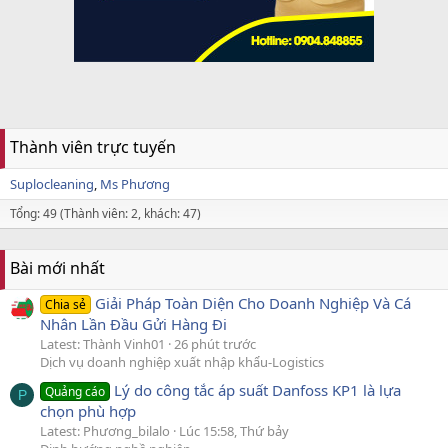
Thành viên trực tuyến
Suplocleaning
Ms Phương
Tổng: 49 (Thành viên: 2, khách: 47)
Bài mới nhất
Giải Pháp Toàn Diện Cho Doanh Nghiệp Và Cá
Chia sẻ
Nhân Lần Đầu Gửi Hàng Đi
Latest: Thành Vinh01
26 phút trước
Dịch vụ doanh nghiệp xuất nhập khẩu-Logistics
Lý do công tắc áp suất Danfoss KP1 là lựa
Quảng cáo
P
chọn phù hợp
Latest: Phương_bilalo
Lúc 15:58, Thứ bảy