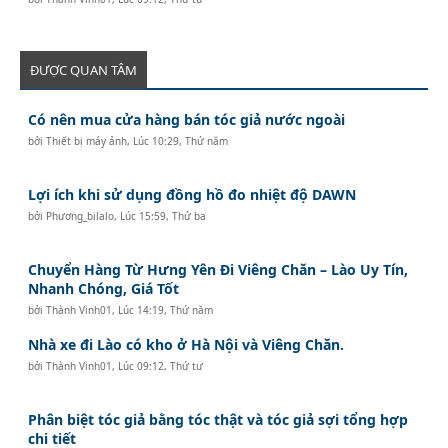
ĐƯỢC QUAN TÂM
Có nên mua cửa hàng bán tóc giả nước ngoài
bởi
Thiết bị máy ảnh
,
Lúc 10:29, Thứ năm
Lợi ích khi sử dụng đồng hồ đo nhiệt độ DAWN
bởi
Phương_bilalo
,
Lúc 15:59, Thứ ba
Chuyển Hàng Từ Hưng Yên Đi Viêng Chăn – Lào Uy Tín,
Nhanh Chóng, Giá Tốt
bởi
Thành Vinh01
,
Lúc 14:19, Thứ năm
Nhà xe đi Lào có kho ở Hà Nội và Viêng Chăn.
bởi
Thành Vinh01
,
Lúc 09:12, Thứ tư
Phân biệt tóc giả bằng tóc thật và tóc giả sợi tổng hợp
chi tiết