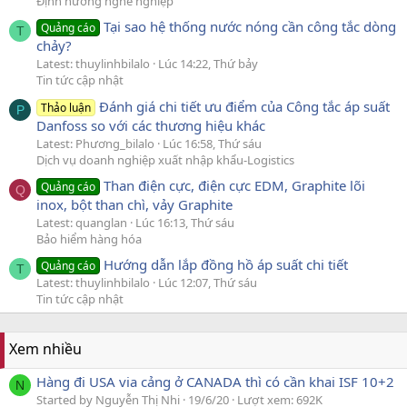
Định hướng nghề nghiệp
Tại sao hệ thống nước nóng cần công tắc dòng
Quảng cáo
T
chảy?
Latest: thuylinhbilalo
Lúc 14:22, Thứ bảy
Tin tức cập nhật
Đánh giá chi tiết ưu điểm của Công tắc áp suất
Thảo luận
P
Danfoss so với các thương hiệu khác
Latest: Phương_bilalo
Lúc 16:58, Thứ sáu
Dịch vụ doanh nghiệp xuất nhập khẩu-Logistics
Than điện cực, điện cực EDM, Graphite lõi
Quảng cáo
Q
inox, bột than chì, vảy Graphite
Latest: quanglan
Lúc 16:13, Thứ sáu
Bảo hiểm hàng hóa
Hướng dẫn lắp đồng hồ áp suất chi tiết
Quảng cáo
T
Latest: thuylinhbilalo
Lúc 12:07, Thứ sáu
Tin tức cập nhật
Xem nhiều
Hàng đi USA via cảng ở CANADA thì có cần khai ISF 10+2
N
Started by Nguyễn Thị Nhi
19/6/20
Lượt xem: 692K