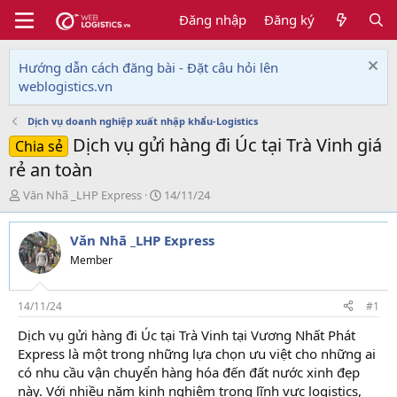
Đăng nhập
Đăng ký
Hướng dẫn cách đăng bài - Đặt câu hỏi lên
weblogistics.vn
Dịch vụ doanh nghiệp xuất nhập khẩu-Logistics
Dịch vụ gửi hàng đi Úc tại Trà Vinh giá
Chia sẻ
rẻ an toàn
T
N
Văn Nhã _LHP Express
14/11/24
h
g
r
à
Văn Nhã _LHP Express
e
y
a
g
Member
d
ử
s
i
t
14/11/24
#1
a
Dịch vụ gửi hàng đi Úc tại Trà Vinh tại Vương Nhất Phát
r
Express là một trong những lựa chọn ưu việt cho những ai
t
e
có nhu cầu vận chuyển hàng hóa đến đất nước xinh đẹp
r
này. Với nhiều năm kinh nghiệm trong lĩnh vực logistics,