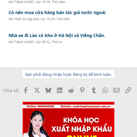
bởi
Thành Vinh01
,
Lúc 14:19, Thứ năm
Có nên mua cửa hàng bán tóc giả nước ngoài
bởi
Thiết bị máy ảnh
,
Lúc 10:29, Thứ năm
Nhà xe đi Lào có kho ở Hà Nội và Viêng Chăn.
bởi
Thành Vinh01
,
Lúc 09:12, Thứ tư
Bạn phải đăng nhập hoặc đăng ký để bình luận.
Facebook
X
Bluesky
LinkedIn
Reddit
Pinterest
Tumblr
WhatsApp
Email
Li
Chia sẻ: