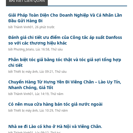
BÀI VIẾT LIÊN QUAN
Giải Pháp Toàn Diện Cho Doanh Nghiệp Và Cá Nhân Lần
Đầu Gửi Hàng Đi
bởi
Thành Vinh01
,
26 phút trước
Đánh giá chi tiết ưu điểm của Công tắc áp suất Danfoss
so với các thương hiệu khác
bởi
Phương_bilalo
,
Lúc 16:58, Thứ sáu
Phân biệt tóc giả bằng tóc thật và tóc giả sợi tổng hợp
chi tiết
bởi
Thiết bị máy ảnh
,
Lúc 09:21, Thứ sáu
Chuyển Hàng Từ Hưng Yên Đi Viêng Chăn – Lào Uy Tín,
Nhanh Chóng, Giá Tốt
bởi
Thành Vinh01
,
Lúc 14:19, Thứ năm
Có nên mua cửa hàng bán tóc giả nước ngoài
bởi
Thiết bị máy ảnh
,
Lúc 10:29, Thứ năm
Nhà xe đi Lào có kho ở Hà Nội và Viêng Chăn.
bởi
Thành Vinh01
,
Lúc 09:12, Thứ tư