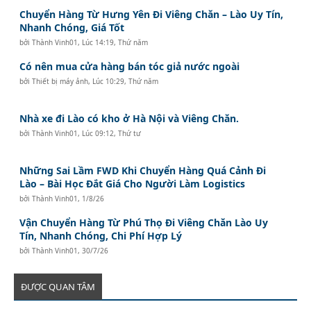
Chuyển Hàng Từ Hưng Yên Đi Viêng Chăn – Lào Uy Tín,
Nhanh Chóng, Giá Tốt
bởi
Thành Vinh01
,
Lúc 14:19, Thứ năm
Có nên mua cửa hàng bán tóc giả nước ngoài
bởi
Thiết bị máy ảnh
,
Lúc 10:29, Thứ năm
Nhà xe đi Lào có kho ở Hà Nội và Viêng Chăn.
bởi
Thành Vinh01
,
Lúc 09:12, Thứ tư
Những Sai Lầm FWD Khi Chuyển Hàng Quá Cảnh Đi
Lào – Bài Học Đắt Giá Cho Người Làm Logistics
bởi
Thành Vinh01
,
1/8/26
Vận Chuyển Hàng Từ Phú Thọ Đi Viêng Chăn Lào Uy
Tín, Nhanh Chóng, Chi Phí Hợp Lý
bởi
Thành Vinh01
,
30/7/26
ĐƯỢC QUAN TÂM