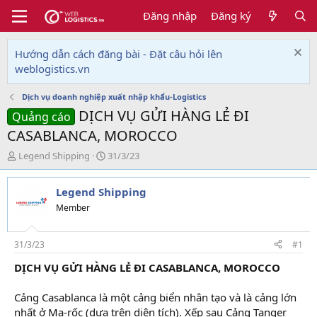
Đăng nhập
Đăng ký
Hướng dẫn cách đăng bài - Đặt câu hỏi lên
weblogistics.vn
Dịch vụ doanh nghiệp xuất nhập khẩu-Logistics
DỊCH VỤ GỬI HÀNG LẺ ĐI
Quảng cáo
CASABLANCA, MOROCCO
T
N
Legend Shipping
31/3/23
h
g
r
à
Legend Shipping
e
y
a
g
Member
d
ử
s
i
t
31/3/23
#1
a
DỊCH VỤ GỬI HÀNG LẺ ĐI CASABLANCA, MOROCCO
r
t
e
Cảng Casablanca là một cảng biển nhân tạo và là cảng lớn
r
nhất ở Ma-rốc (dựa trên diện tích). Xếp sau Cảng Tanger