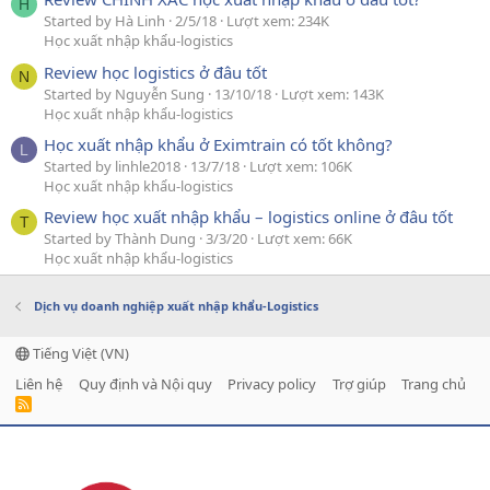
H
Started by Hà Linh
2/5/18
Lượt xem: 234K
Học xuất nhập khẩu-logistics
Review học logistics ở đâu tốt
N
Started by Nguyễn Sung
13/10/18
Lượt xem: 143K
Học xuất nhập khẩu-logistics
Học xuất nhập khẩu ở Eximtrain có tốt không?
L
Started by linhle2018
13/7/18
Lượt xem: 106K
Học xuất nhập khẩu-logistics
Review học xuất nhập khẩu – logistics online ở đâu tốt
T
Started by Thành Dung
3/3/20
Lượt xem: 66K
Học xuất nhập khẩu-logistics
Dịch vụ doanh nghiệp xuất nhập khẩu-Logistics
Tiếng Việt (VN)
Liên hệ
Quy định và Nội quy
Privacy policy
Trợ giúp
Trang chủ
R
S
S