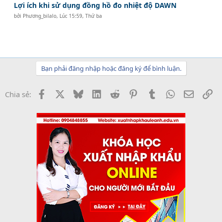
Lợi ích khi sử dụng đồng hồ đo nhiệt độ DAWN
bởi
Phương_bilalo
,
Lúc 15:59, Thứ ba
Bạn phải đăng nhập hoặc đăng ký để bình luận.
Facebook
X
Bluesky
LinkedIn
Reddit
Pinterest
Tumblr
WhatsApp
Email
Li
Chia sẻ: