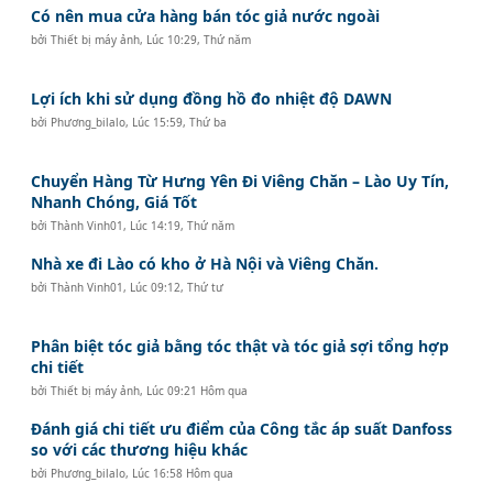
Có nên mua cửa hàng bán tóc giả nước ngoài
bởi
Thiết bị máy ảnh
,
Lúc 10:29, Thứ năm
Lợi ích khi sử dụng đồng hồ đo nhiệt độ DAWN
bởi
Phương_bilalo
,
Lúc 15:59, Thứ ba
Chuyển Hàng Từ Hưng Yên Đi Viêng Chăn – Lào Uy Tín,
Nhanh Chóng, Giá Tốt
bởi
Thành Vinh01
,
Lúc 14:19, Thứ năm
Nhà xe đi Lào có kho ở Hà Nội và Viêng Chăn.
bởi
Thành Vinh01
,
Lúc 09:12, Thứ tư
Phân biệt tóc giả bằng tóc thật và tóc giả sợi tổng hợp
chi tiết
bởi
Thiết bị máy ảnh
,
Lúc 09:21 Hôm qua
Đánh giá chi tiết ưu điểm của Công tắc áp suất Danfoss
so với các thương hiệu khác
bởi
Phương_bilalo
,
Lúc 16:58 Hôm qua