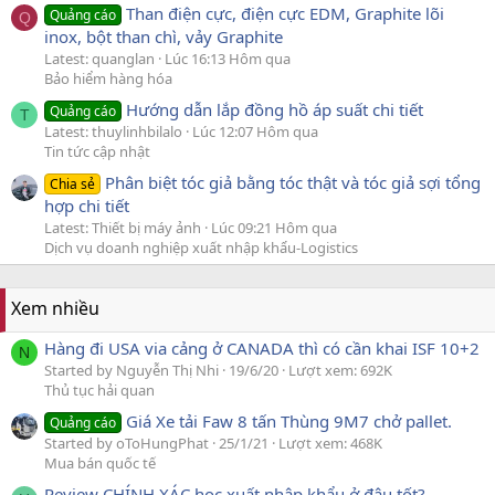
Than điện cực, điện cực EDM, Graphite lõi
Quảng cáo
Q
inox, bột than chì, vảy Graphite
Latest: quanglan
Lúc 16:13 Hôm qua
Bảo hiểm hàng hóa
Hướng dẫn lắp đồng hồ áp suất chi tiết
Quảng cáo
T
Latest: thuylinhbilalo
Lúc 12:07 Hôm qua
Tin tức cập nhật
Phân biệt tóc giả bằng tóc thật và tóc giả sợi tổng
Chia sẻ
hợp chi tiết
Latest: Thiết bị máy ảnh
Lúc 09:21 Hôm qua
Dịch vụ doanh nghiệp xuất nhập khẩu-Logistics
Xem nhiều
Hàng đi USA via cảng ở CANADA thì có cần khai ISF 10+2
N
Started by Nguyễn Thị Nhi
19/6/20
Lượt xem: 692K
Thủ tục hải quan
Giá Xe tải Faw 8 tấn Thùng 9M7 chở pallet.
Quảng cáo
Started by oToHungPhat
25/1/21
Lượt xem: 468K
Mua bán quốc tế
Review CHÍNH XÁC học xuất nhập khẩu ở đâu tốt?