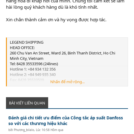
hàng hóa đi khắp nơi của mình. Chúng tôi cam kết sẽ làm
hài lòng quý khách hàng dù là khó tính nhất.
Xin chân thành cảm ơn và hy vọng được hợp tác.
LEGEND SHIPPING
HEAD OFFICE:
260 Chu Van An Street, Ward 26, Binh Thanh District, Ho Chi
Minh City, Vietnam
Tel: 8428 35533596 (24lines)
Hotline 1: +84 934 132 356
Hotline 2: +84 949 935 340
Fax: 8428 35533509
Nhấn để mở rộng...
Email:
info@legend-shipping.com
HAI PHONG OFFICE:
No.3 Le Thanh Tong Street, May To Ward, Ngo Quyen District,
Hai Phong City, Vietnam
BÀI VIẾT LIÊN QUAN
Tel: 84225 3999679
Fax: 84225 3999569
Đánh giá chi tiết ưu điểm của Công tắc áp suất Danfoss
Email:
Lghp@legend-shipping.com
so với các thương hiệu khác
bởi
Phương_bilalo
,
Lúc 16:58 Hôm qua