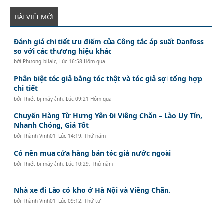
BÀI VIẾT MỚI
Đánh giá chi tiết ưu điểm của Công tắc áp suất Danfoss
so với các thương hiệu khác
bởi
Phương_bilalo
,
Lúc 16:58 Hôm qua
Phân biệt tóc giả bằng tóc thật và tóc giả sợi tổng hợp
chi tiết
bởi
Thiết bị máy ảnh
,
Lúc 09:21 Hôm qua
Chuyển Hàng Từ Hưng Yên Đi Viêng Chăn – Lào Uy Tín,
Nhanh Chóng, Giá Tốt
bởi
Thành Vinh01
,
Lúc 14:19, Thứ năm
Có nên mua cửa hàng bán tóc giả nước ngoài
bởi
Thiết bị máy ảnh
,
Lúc 10:29, Thứ năm
Nhà xe đi Lào có kho ở Hà Nội và Viêng Chăn.
bởi
Thành Vinh01
,
Lúc 09:12, Thứ tư