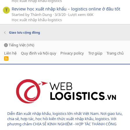
Học xuất nhập khẩu-logistics
Review học xuất nhập khẩu – logistics online ở đâu tốt
T
Started by Thành Dung
3/3/20
Lượt xem: 66K
Học xuất nhập khẩu-logistics
Giao lưu cộng đồng
Tiếng Việt (VN)
Liên hệ
Quy định và Nội quy
Privacy policy
Trợ giúp
Trang chủ
R
S
S
Diễn đàn xuất nhập khẩu, logistics lớn nhất Việt Nam. Nơi giao lưu,
chia sẻ, hợp tác, học hỏi kiến thức xuất nhập khẩu, logistics. Với
phương châm CHIA SẺ KINH NGHIỆM - HỢP TÁC THÀNH CÔNG