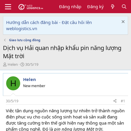
Đăng nhập
Đăng ký
Hướng dẫn cách đăng bài - Đặt câu hỏi lên
weblogistics.vn
Giao lưu cộng đồng
Dịch vụ Hải quan nhập khẩu pin năng lượng
Mặt trời
T
N
Helen
30/5/19
h
g
r
à
Helen
e
y
H
a
g
New member
d
ử
s
i
t
30/5/19
#1
a
Việc tận dụng nguồn năng lượng tự nhiên trở thành nguồn
r
điện phục vụ cho cuộc sống sinh hoạt và sản xuất đang
t
e
được tăng cường trên thế giới hiện nay thông qua một sản
r
phẩm công nghệ. Đó là
pin năng lượng Mặt trời.