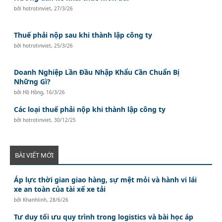
bởi
hotrotinviet
,
27/3/26
Thuế phải nộp sau khi thành lập công ty
bởi
hotrotinviet
,
25/3/26
Doanh Nghiệp Lần Đầu Nhập Khẩu Cần Chuẩn Bị
Những Gì?
bởi
Hồ Hồng
,
16/3/26
Các loại thuế phải nộp khi thành lập công ty
bởi
hotrotinviet
,
30/12/25
BÀI VIẾT MỚI
Áp lực thời gian giao hàng, sự mệt mỏi và hành vi lái
xe an toàn của tài xế xe tải
bởi
Khanhlinh
,
28/6/26
Tư duy tối ưu quy trình trong logistics và bài học áp