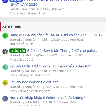
K
NHẤT NĂM 2026
Latest: KeiraPham
Lúc 14:48, Thứ năm
Chứng từ xuất nhập khẩu
Xem nhiều
Hàng đi USA via cảng ở CANADA thì có cần khai ISF 10+2
N
Started by Nguyễn Thị Nhi
19/6/20
Lượt xem: 692K
Thủ tục hải quan
Giá Xe tải Faw 8 tấn Thùng 9M7 chở pallet.
Quảng cáo
Started by oToHungPhat
25/1/21
Lượt xem: 468K
Mua bán quốc tế
Review CHÍNH XÁC học xuất nhập khẩu ở đâu tốt?
H
Started by Hà Linh
2/5/18
Lượt xem: 233K
Học xuất nhập khẩu-logistics
Review học logistics ở đâu tốt
N
Started by Nguyễn Sung
13/10/18
Lượt xem: 143K
Học xuất nhập khẩu-logistics
Học xuất nhập khẩu ở Eximtrain có tốt không?
L
Started by linhle2018
13/7/18
Lượt xem: 106K