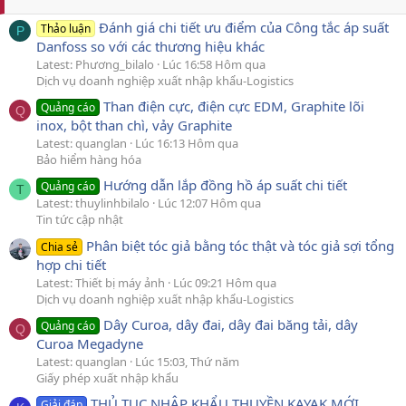
Đánh giá chi tiết ưu điểm của Công tắc áp suất
Thảo luận
P
Danfoss so với các thương hiệu khác
Latest: Phương_bilalo
Lúc 16:58 Hôm qua
Dịch vụ doanh nghiệp xuất nhập khẩu-Logistics
Than điện cực, điện cực EDM, Graphite lõi
Quảng cáo
Q
inox, bột than chì, vảy Graphite
Latest: quanglan
Lúc 16:13 Hôm qua
Bảo hiểm hàng hóa
Hướng dẫn lắp đồng hồ áp suất chi tiết
Quảng cáo
T
Latest: thuylinhbilalo
Lúc 12:07 Hôm qua
Tin tức cập nhật
Phân biệt tóc giả bằng tóc thật và tóc giả sợi tổng
Chia sẻ
hợp chi tiết
Latest: Thiết bị máy ảnh
Lúc 09:21 Hôm qua
Dịch vụ doanh nghiệp xuất nhập khẩu-Logistics
Dây Curoa, dây đai, dây đai băng tải, dây
Quảng cáo
Q
Curoa Megadyne
Latest: quanglan
Lúc 15:03, Thứ năm
Giấy phép xuất nhập khẩu
THỦ TỤC NHẬP KHẨU THUYỀN KAYAK MỚI
Giải đáp