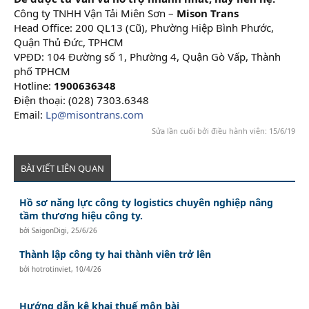
Công ty TNHH Vận Tải Miên Sơn –
Mison Trans
Head Office: 200 QL13 (Cũ), Phường Hiệp Bình Phước,
Quận Thủ Đức, TPHCM
VPĐD: 104 Đường số 1, Phường 4, Quận Gò Vấp, Thành
phố TPHCM
Hotline:
1900636348
Điện thoại: (028) 7303.6348
Email:
Lp@misontrans.com
Sửa lần cuối bởi điều hành viên:
15/6/19
BÀI VIẾT LIÊN QUAN
Hồ sơ năng lực công ty logistics chuyên nghiệp nâng
tầm thương hiệu công ty.
bởi
SaigonDigi
,
25/6/26
Thành lập công ty hai thành viên trở lên
bởi
hotrotinviet
,
10/4/26
Hướng dẫn kê khai thuế môn bài