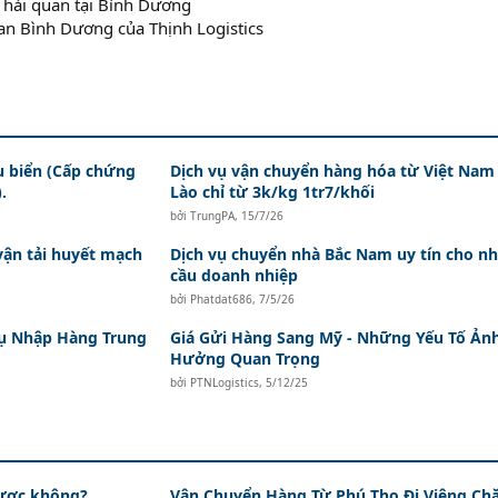
o hải quan tại Bình Dương
uan Bình Dương của Thịnh Logistics
àu biển (Cấp chứng
Dịch vụ vận chuyển hàng hóa từ Việt Nam
.
Lào chỉ từ 3k/kg 1tr7/khối
bởi
TrungPA
,
15/7/26
vận tải huyết mạch
Dịch vụ chuyển nhà Bắc Nam uy tín cho n
cầu doanh nhiệp
bởi
Phatdat686
,
7/5/26
 Vụ Nhập Hàng Trung
Giá Gửi Hàng Sang Mỹ - Những Yếu Tố Ản
Hưởng Quan Trọng
bởi
PTNLogistics
,
5/12/25
được không?
Vận Chuyển Hàng Từ Phú Thọ Đi Viêng Ch