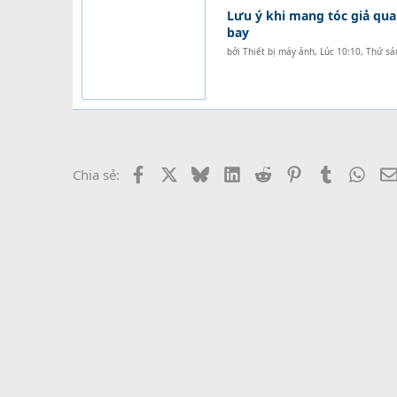
Lưu ý khi mang tóc giả qua
bay
bởi
Thiết bị máy ảnh
,
Lúc 10:10, Thứ sá
Facebook
X
Bluesky
LinkedIn
Reddit
Pinterest
Tumblr
What
Chia sẻ: