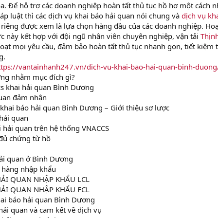
. Để hỗ trợ các doanh nghiệp hoàn tất thủ tục hồ hơ một cách 
p luật thì các dịch vụ khai báo hải quan nói chung và
dịch vụ kh
 riêng được xem là lựa chọn hàng đầu của các doanh nghiệp. Hoạ
c này kết hợp với đội ngũ nhân viên chuyên nghiệp, vận tải
Thịn
hoạt mọi yêu cầu, đảm bảo hoàn tất thủ tục nhanh gọn, tiết kiệm 
g.
ttps://vantainhanh247.vn/dich-vu-khai-bao-hai-quan-binh-duong
ơng nhằm mục đích gì?
cs khai hải quan Bình Dương
 quan đảm nhận
 khai báo hải quan Bình Dương – Giới thiệu sơ lược
 hải quan
ai hải quan trên hệ thống VNACCS
 đủ chứng từ hồ
hải quan ở Bình Dương
n hàng nhập khẩu
C HẢI QUAN NHẬP KHẨU LCL
C HẢI QUAN NHẬP KHẨU FCL
ai báo hải quan Bình Dương
hải quan và cam kết về dịch vụ