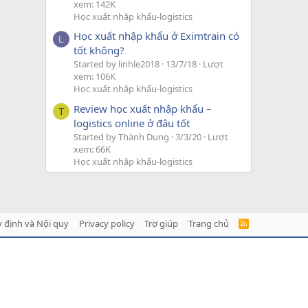
xem: 142K
Học xuất nhập khẩu-logistics
Học xuất nhập khẩu ở Eximtrain có
L
tốt không?
Started by linhle2018
13/7/18
Lượt
xem: 106K
Học xuất nhập khẩu-logistics
Review học xuất nhập khẩu –
T
logistics online ở đâu tốt
Started by Thành Dung
3/3/20
Lượt
xem: 66K
Học xuất nhập khẩu-logistics
 định và Nội quy
Privacy policy
Trợ giúp
Trang chủ
R
S
S