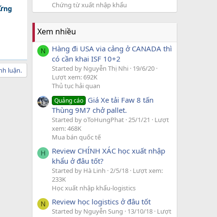
Chứng từ xuất nhập khẩu
 ứng
Xem nhiều
Hàng đi USA via cảng ở CANADA thì
N
có cần khai ISF 10+2
Started by Nguyễn Thị Nhi
19/6/20
nh luận.
Lượt xem: 692K
Thủ tục hải quan
Giá Xe tải Faw 8 tấn
Quảng cáo
Thùng 9M7 chở pallet.
Started by oToHungPhat
25/1/21
Lượt
xem: 468K
Mua bán quốc tế
Review CHÍNH XÁC học xuất nhập
H
khẩu ở đâu tốt?
Started by Hà Linh
2/5/18
Lượt xem:
233K
Học xuất nhập khẩu-logistics
Review học logistics ở đâu tốt
N
Started by Nguyễn Sung
13/10/18
Lượt