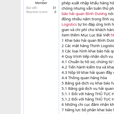
phép xuất nhập khẩu hàng hóa
Member
t
Bài viết
31
chóng nhưng vẫn tuân thủ phá
e
Reaction score
0
báo hải quan Bình Dương
nói
r
động nhiều năm trong lĩnh vự
Logistics
tự tin đáp ứng linh 
gian và chi phí cho khách hàn
Xem thêm Mục Lục Bài Viết
h
1 Khai báo hải quan Bình Dư
2 Các mặt hàng Thịnh Logisti
3 Các loại hình khai báo hải
4 Quy trình tiếp nhận dịch vụ
4.1 Chuẩn bị hồ sơ, chứng từ
4.2 Tiến hành kiểm tra và kh
4.3 Nộp tờ khai hải quan đầy
4.4 Thông quan hàng hóa
5 Bảng giá dịch vụ khai báo 
5.1 Bảng giá dịch vụ hải qua
5.1.1 Đối với hàng THỦ TỤ
5.1.2 Đối với hàng THỦ TỤ
6 Những chi cục đảm nhận kh
7 Năng lực bộ phận khai báo 