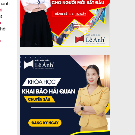
nhanh
ai
t
h
thời
/