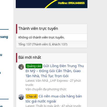
Thành viên trực tuyến
 sang
Không có thành viên trực tuyến.
Tổng: 137 (Thành viên: 0, khách: 137)
hu
Bài mới nhất
Gửi Lồng Đèn Trung Thu
Quảng cáo
Đi Mỹ – Đóng Gói Cẩn Thận, Giao
h
Tận Nhà, Thủ Tục Trọn Gói
Latest: Văn Nhã _LHP Express
27 phút
trước
Vận chuyển đa phương thức
Có nên mua cửa hàng bán
Chia sẻ
tóc giả nước ngoài
Latest: Thiết bị máy ảnh
47 phút trước
ăn