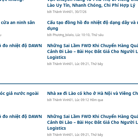
Lào Uy Tín, Nhanh Chóng, Chi Phí Hợp Lý
bởi
Thành Vinh01
,
30/7/26
 cửa an ninh sân
Cấu tạo đồng hồ đo nhiệt độ dạng dây và
dụng
u
bởi
Phương_bilalo
,
Lúc 10:10, Thứ sáu
hồ đo nhiệt độ DAWN
Những Sai Lầm FWD Khi Chuyển Hàng Qu
Cảnh Đi Lào – Bài Học Đắt Giá Cho Người 
Logistics
bởi
Thành Vinh01
,
Lúc 09:21, Thứ bảy
c giả nước ngoài
Nhà xe đi Lào có kho ở Hà Nội và Viêng Ch
bởi
Thành Vinh01
,
Lúc 09:12 Hôm qua
hồ đo nhiệt độ DAWN
Những Sai Lầm FWD Khi Chuyển Hàng Qu
Cảnh Đi Lào – Bài Học Đắt Giá Cho Người 
Logistics
bởi
Thành Vinh01
,
Lúc 09:21, Thứ bảy