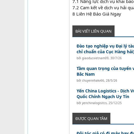
7.1 Năng lực dịch vụ khai bá
7.2 Cam kết về dịch vụ hải q
8 Liên Hệ Báo Giá Ngay
BÀI VIẾT LIÊN QUAN
Đào tạo nghiệp vụ Đại lý t
chỉ chuẩn của Cục Hàng hải)
bởi
giaoducvietnam09
,
30/7/26
Tầm quan trọng của tuyến 
Bắc Nam
bởi
chuyennhakv66
,
28/5/26
Yến China Logistics - Dịch
Quốc Chính Ngạch Uy Tín
bởi
yenchinalogisitcs
,
25/12/25
ĐƯỢC QUAN TÂM
Đội tóc giả có đi máy bay 