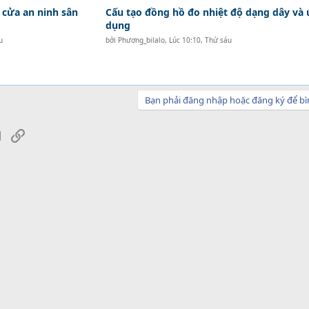
 cửa an ninh sân
Cấu tạo đồng hồ đo nhiệt độ dạng dây và
dụng
u
bởi
Phương_bilalo
,
Lúc 10:10, Thứ sáu
Bạn phải đăng nhập hoặc đăng ký để bì
sApp
Email
Link