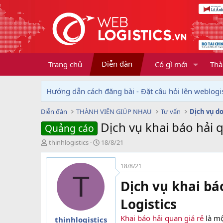
Diễn đàn
Trang chủ
Có gì mới
Thà
Hướng dẫn cách đăng bài - Đặt câu hỏi lên weblogis
Diễn đàn
THÀNH VIÊN GIÚP NHAU
Tư vấn
Dịch vụ khai báo hải
Quảng cáo
T
N
thinhlogistics
18/8/21
h
g
r
à
18/8/21
e
y
T
a
g
Dịch vụ khai bá
d
ử
s
i
Logistics
t
a
Khai báo hải quan giá rẻ
là mộ
thinhlogistics
r