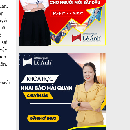
uan,
ng
huyển
xuất
ô
 sai
 vậy
iện
uốn.
ý muốn