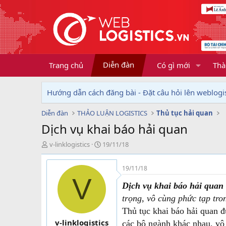
Diễn đàn
Trang chủ
Có gì mới
Thà
Hướng dẫn cách đăng bài - Đặt câu hỏi lên weblogis
Diễn đàn
THẢO LUẬN LOGISTICS
Thủ tục hải quan
Dịch vụ khai báo hải quan
T
N
v-linklogistics
19/11/18
h
g
r
à
19/11/18
e
y
V
a
g
Dịch vụ khai báo hải quan
d
ử
trọng, vô cùng phức tạp tro
s
i
t
Thủ tục khai báo hải quan đ
a
v-linklogistics
các bộ ngành khác nhau, vô 
r