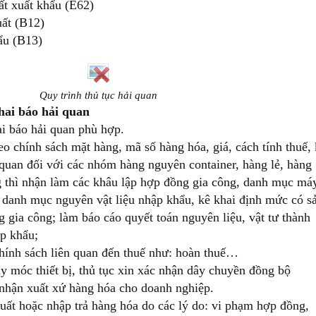
t xuất khẩu (E62)
uất (B12)
ẩu (B13)
Quy trình thủ tục hải quan
khai báo hải quan
ai báo hải quan phù hợp.
eo chính sách mặt hàng, mã số hàng hóa, giá, cách tính thuế,
 quan đối với các nhóm hàng nguyên container, hàng lẻ, hàng
g thì nhận làm các khâu lập hợp đồng gia công, danh mục má
p danh mục nguyên vật liệu nhập khẩu, kê khai định mức có s
gia công; làm báo cáo quyết toán nguyên liệu, vật tư thành
p khẩu;
chính sách liên quan đến thuế như: hoàn thuế…
y móc thiết bị, thủ tục xin xác nhận dây chuyền đồng bộ
 nhận xuất xứ hàng hóa cho doanh nghiệp.
 xuất hoặc nhập trả hàng hóa do các lý do: vi phạm hợp đồng,