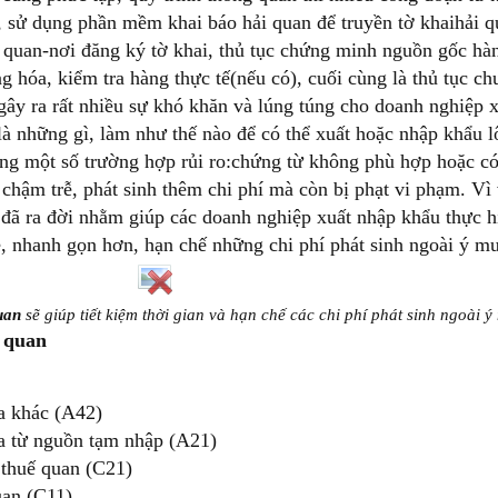
ừ, sử dụng phần mềm khai báo hải quan để truyền tờ khaihải q
ải quan-nơi đăng ký tờ khai, thủ tục chứng minh nguồn gốc hà
ng hóa, kiểm tra hàng thực tế(nếu có), cuối cùng là thủ tục c
ây ra rất nhiều sự khó khăn và lúng túng cho doanh nghiệp 
là những gì, làm như thế nào để có thể xuất hoặc nhập khẩu l
ong một số trường hợp rủi ro:chứng từ không phù hợp hoặc có
chậm trễ, phát sinh thêm chi phí mà còn bị phạt vi phạm. Vì
đã ra đời nhằm giúp các doanh nghiệp xuất nhập khẩu thực h
, nhanh gọn hơn, hạn chế những chi phí phát sinh ngoài ý m
uan
sẽ giúp tiết kiệm thời gian và hạn chế các chi phí phát sinh ngoài 
i quan
ịa khác (A42)
ịa từ nguồn tạm nhập (A21)
 thuế quan (C21)
uan (C11)