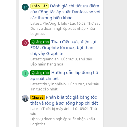
Đánh giá chi tiết ưu điểm
Thảo luận
P
của Công tắc áp suất Danfoss so với
các thương hiệu khác
Latest: Phương_bilalo
Lúc 16:58, Thứ sáu
Dịch vụ doanh nghiệp xuất nhập khẩu-
Logistics
Than điện cực, điện cực
Quảng cáo
Q
EDM, Graphite lõi inox, bột than
chì, vảy Graphite
Latest: quanglan
Lúc 16:13, Thứ sáu
Bảo hiểm hàng hóa
Hướng dẫn lắp đồng hồ
Quảng cáo
T
áp suất chi tiết
Latest: thuylinhbilalo
Lúc 12:07, Thứ sáu
Tin tức cập nhật
Phân biệt tóc giả bằng tóc
Chia sẻ
thật và tóc giả sợi tổng hợp chi tiết
Latest: Thiết bị máy ảnh
Lúc 09:21, Thứ
sáu
Dịch vụ doanh nghiệp xuất nhập khẩu-
Logistics