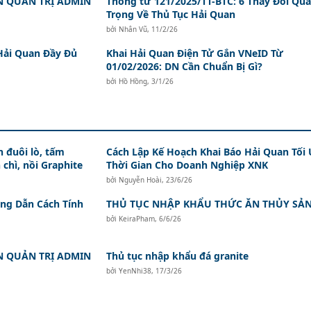
N QUẢN TRỊ ADMIN
Thông tư 121/2025/TT-BTC: 6 Thay Đổi Qu
Trọng Về Thủ Tục Hải Quan
bởi
Nhân Vũ
,
11/2/26
Hải Quan Đầy Đủ
Khai Hải Quan Điện Tử Gắn VNeID Từ
01/02/2026: DN Cần Chuẩn Bị Gì?
bởi
Hồ Hồng
,
3/1/26
 đuôi lò, tấm
Cách Lập Kế Hoạch Khai Báo Hải Quan Tối
 chì, nồi Graphite
Thời Gian Cho Doanh Nghiệp XNK
bởi
Nguyễn Hoài
,
23/6/26
ớng Dẫn Cách Tính
THỦ TỤC NHẬP KHẨU THỨC ĂN THỦY SẢ
bởi
KeiraPham
,
6/6/26
N QUẢN TRỊ ADMIN
Thủ tục nhập khẩu đá granite
bởi
YenNhi38
,
17/3/26