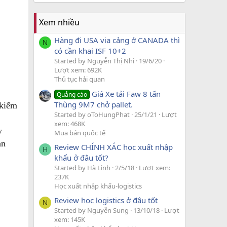
Xem nhiều
Hàng đi USA via cảng ở CANADA thì
N
có cần khai ISF 10+2
Started by Nguyễn Thị Nhi
19/6/20
Lượt xem: 692K
Thủ tục hải quan
Giá Xe tải Faw 8 tấn
Quảng cáo
Thùng 9M7 chở pallet.
 kiểm
Started by oToHungPhat
25/1/21
Lượt
xem: 468K
y
Mua bán quốc tế
ản
Review CHÍNH XÁC học xuất nhập
H
khẩu ở đâu tốt?
Started by Hà Linh
2/5/18
Lượt xem:
237K
Học xuất nhập khẩu-logistics
Review học logistics ở đâu tốt
N
Started by Nguyễn Sung
13/10/18
Lượt
xem: 145K