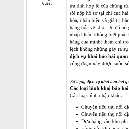
Guest
t
tra tính hợp lệ của chứng t
e
rồi nộp hồ sơ tại chi cục h
r
hóa, nhãn hiệu và giá trị hà
hàng hóa về kho. Do đó nó g
nhập khẩu, không biết phải 
hàng của mình; thậm chí tr
lệch không những gây ra sự 
dịch vụ khai báo hải quan
công đoạn này được suôn sẻ
Sử dụng
dịch vụ khai báo hải q
Các loại hình khai báo hả
Các loại hình nhập khẩu:
Chuyển tiêu thụ nội đ
Chuyển tiệu thụ nội đ
Đưa hàng vào khu phi
Hàng gửi kho ngoại q