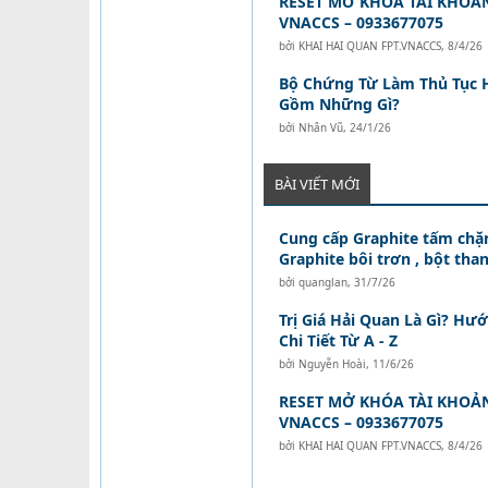
RESET MỞ KHÓA TÀI KHOẢ
VNACCS – 0933677075
bởi
KHAI HAI QUAN FPT.VNACCS
,
8/4/26
Bộ Chứng Từ Làm Thủ Tục 
Gồm Những Gì?
bởi
Nhân Vũ
,
24/1/26
BÀI VIẾT MỚI
Cung cấp Graphite tấm chặn
Graphite bôi trơn , bột than
bởi
quanglan
,
31/7/26
Trị Giá Hải Quan Là Gì? Hư
Chi Tiết Từ A - Z
bởi
Nguyễn Hoài
,
11/6/26
RESET MỞ KHÓA TÀI KHOẢ
VNACCS – 0933677075
bởi
KHAI HAI QUAN FPT.VNACCS
,
8/4/26