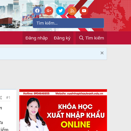
Đăng nhập
Đăng ký
Tìm kiếm
#1
n
ữa
kiểm