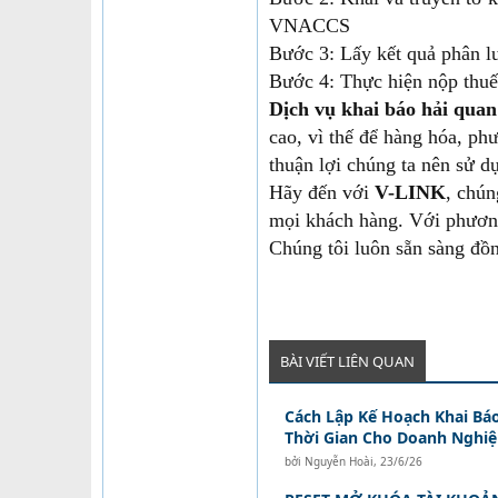
VNACCS
Bước 3: Lấy kết quả phân l
Bước 4: Thực hiện nộp thuế
Dịch vụ khai báo hải quan
cao, vì thế để hàng hóa, ph
thuận lợi chúng ta nên sử d
Hãy đến với
V-LINK
, chún
mọi khách hàng. Với phươ
Chúng tôi luôn sẵn sàng đồ
BÀI VIẾT LIÊN QUAN
Cách Lập Kế Hoạch Khai Bá
Thời Gian Cho Doanh Nghi
bởi
Nguyễn Hoài
,
23/6/26