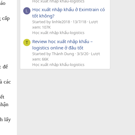
Học xuất nhập khẩu-logistics
báo
Học xuất nhập khẩu ở Eximtrain có
L
tốt không?
g cấp
Started by linhle2018
13/7/18
Lượt
xem: 107K
Học xuất nhập khẩu-logistics
Review học xuất nhập khẩu –
T
logistics online ở đâu tốt
Started by Thành Dung
3/3/20
Lượt
xem: 66K
Học xuất nhập khẩu-logistics
: để
à các
ết
nhận
h lấy