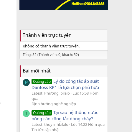
Thành viên trực tuyến
Không có thành viên trực tuyến.
Tổng: 52 (Thành viên: 0, khách: 52)
Bài mới nhất
Lý do công tắc áp suất
Quảng cáo
P
Danfoss KP1 là lựa chọn phù hợp
Latest: Phương_bilalo
Lúc 15:58 Hôm
qua
)
Định hướng nghề nghiệp
Tại sao hệ thống nước
Quảng cáo
T
nóng cần công tắc dòng chảy?
Latest: thuylinhbilalo
Lúc 14:22 Hôm qua
Tin tức cập nhật