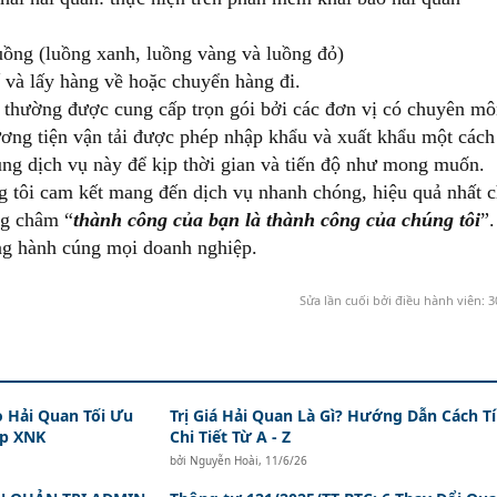
uồng (luồng xanh, luồng vàng và luồng đỏ)
 và lấy hàng về hoặc chuyển hàng đi.
thường được cung cấp trọn gói bởi các đơn vị có chuyên m
ương tiện vận tải được phép nhập khẩu và xuất khẩu một cách
ụng dịch vụ này để kịp thời gian và tiến độ như mong muốn.
g tôi cam kết mang đến dịch vụ nhanh chóng, hiệu quả nhất 
ng châm “
thành công của bạn là thành công của chúng tôi
”.
ng hành cúng mọi doanh nghiệp.
Sửa lần cuối bởi điều hành viên:
3
o Hải Quan Tối Ưu
Trị Giá Hải Quan Là Gì? Hướng Dẫn Cách T
ệp XNK
Chi Tiết Từ A - Z
bởi
Nguyễn Hoài
,
11/6/26