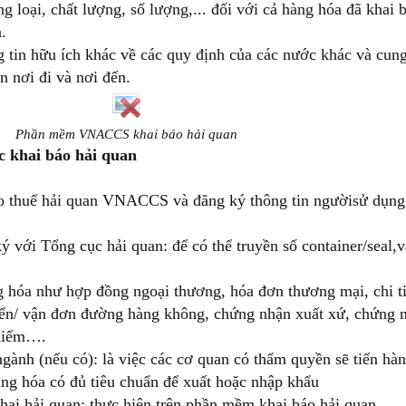
 loại, chất lượng, số lượng,... đối với cả hàng hóa đã khai 
.
g tin hữu ích khác về các quy định của các nước khác và cun
n nơi đi và nơi đến.
Phần mềm VNACCS khai báo hải quan
c khai báo hải quan
o thuế hải quan VNACCS và đăng ký thông tin ngườisử dụng
ý với Tổng cục hải quan: để có thể truyền số container/seal,v
g hóa như hợp đồng ngoại thương, hóa đơn thương mại, chi ti
iển/ vận đơn đường hàng không, chứng nhận xuất xứ, chứng 
 hiểm….
gành (nếu có): là việc các cơ quan có thẩm quyền sẽ tiến hàn
ng hóa có đủ tiêu chuẩn để xuất hoặc nhập khẩu
hai hải quan: thực hiện trên phần mềm khai báo hải quan